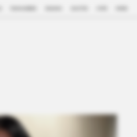
E
FILM & SERIES
NGAKAK
QUOTES
HYPE
MORE