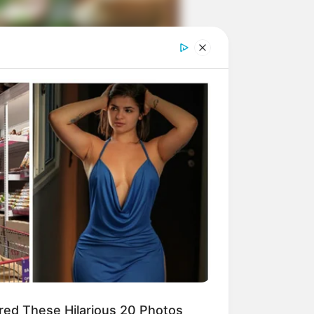
ngka Banget! 10 Pose Lucu
tak yang Bikin Ketawa
mes
byar! 10 Kalimat Baper
kai Bahasa Jawa Ini Bikin
lau Abis
ed These Hilarious 20 Photos