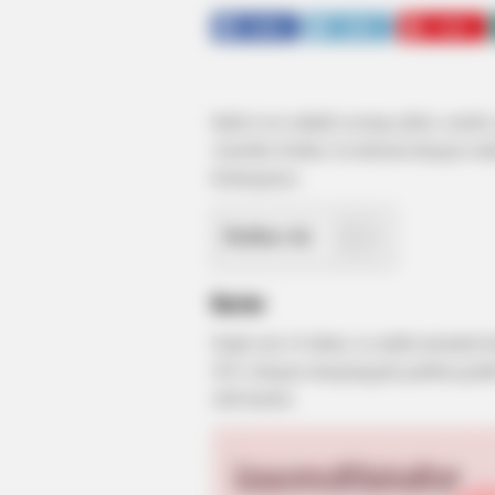
SHARE
TWEET
SHARE
India Love adalah seorang aktris, model,
Amerika Serikat. Ia terkenal dengan rea
keluarganya.
Daftar isi
Karier
Sejak usia 16 tahun, ia sudah memulai k
2011 dengan mengunggah gambar-gambar
oleh hacker.