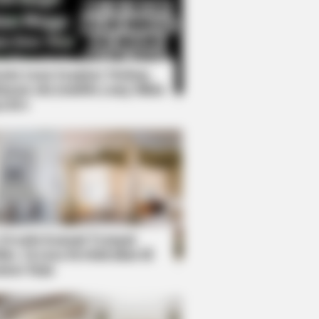
Kata Lucu Seputar Malam
nggu ala Jomblo yang Bikin
enes
s What No One Should See
 Desain Kanopi Tempat
dur, Serasa Beristirahat di
mar Raja