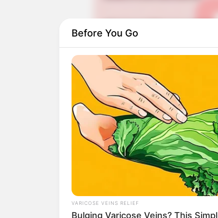
Before You Go
Selain Tmblr, ia juga aktif di Instgram 
ditawari untuk bergabung dengan realit
saudara perempuannya.
VARICOSE VEINS RELIEF
Bulging Varicose Veins? This Simpl