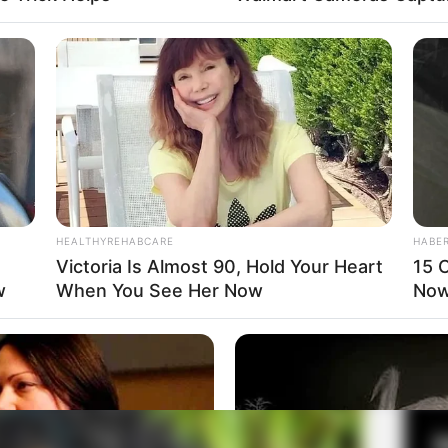
Fa
Di
Ng
gai model untuk brand fashion ataupun makeup. Ia
ik dengan merilis single yang berjudul
Loco,
Talk Yo
HEALTHYREHABCARE
HABE
Victoria Is Almost 90, Hold Your Heart
15 C
w
When You See Her Now
Now.
a Janet Von Schmeling
10
Ma
Ba