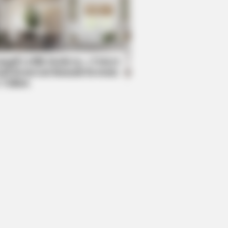
R MEDIA
se Religious Wonders Left The
ld Speechless
mpil Lebih Modern, 7 Potret
sil Renovasi Rumah Berusia
 Tahun
ly Ignored Meghan On Stage