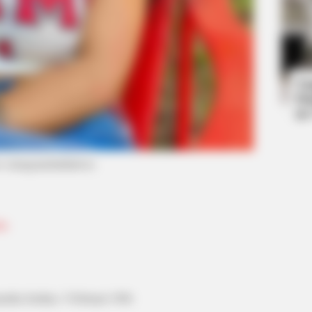
BUZZ DAY
RADA
Remember Lizzie? Take A Deep
The
Breath Before You See Her Now
Wor
Ta
Ha
90
o: instagram/indialove)
ks
INSTANTHUB
erika Serikat, 3 Februari 1996
 More Than You Think
Kevin Costner Complete