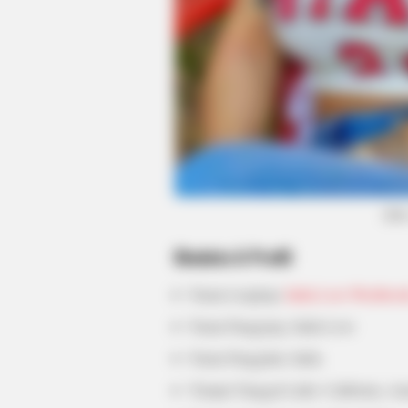
BUZZ DAY
Co-stars Who Lost Control While
Kissing Each Other
(fot
Biodata & Profil
Nama Lengkap:
India Love Westbroo
Nama Panggung: India Love
Nama Panggilan: India
NEXSCOOP
Tempat Tanggal Lahir: California, Am
These Rare Coins Could Be Worth