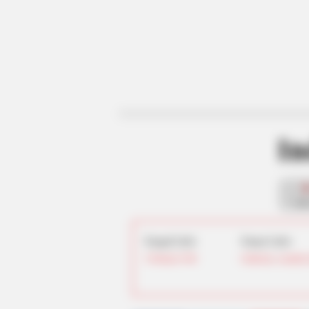
In
fan
Tanggal Lahir:
Tempat Lahir:
3 Februari
1996
California
,
Amerika 