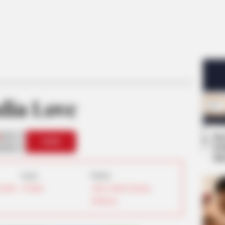
dia Love
Se
0
VOTE
Pe
s love
Me
Umur:
Profesi:
Serikat
30 Tahun
Aktris
,
Model
,
Penyanyi
,
Selebgram