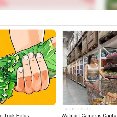
La
Ka
Ge
Am
dan mendapatkan popularitas di akun tersebut. Ia juga
Pa
y show berjudul
The Westbrooks
di tahun 2015 bersama
Ga
Mute
HEALTHYREHABCARE
e Trick Helps
Walmart Cameras Captur