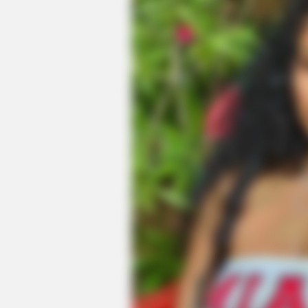
HABERION
Unforgettable Moments From Oran