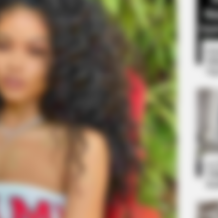
8 
Mi
Ng
HABERION
ge Is The New Black!
A Trail Camera Capture
10
Ti
Ka