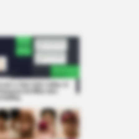
rem! 9 Chat Ojek Online &
langgan Ini Bikin Auto
rinding