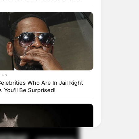
il! 10 Potret Makanan Gagal
masak yang Bikin Kamu
gak Selera
RION
elebrities Who Are In Jail Right
 You'll Be Surprised!
 Pose Manekin Anti
instream yang Konyol
nget