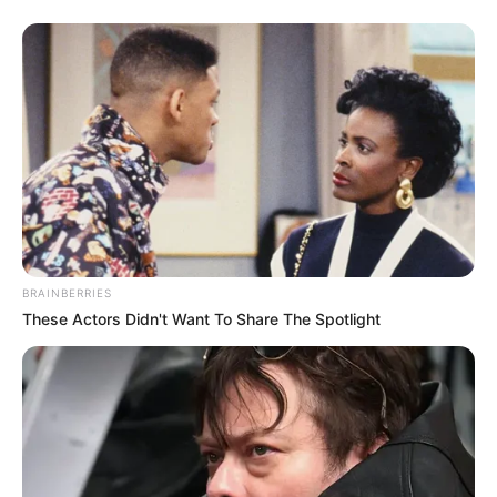
Fakta Menarik
Karena kepedulian sosial yang tinggi, pernah didaulat menjadi
duta Hari Kemanusiaan Dunia yang terkait dengan PBB di
tahun 2012.
Penyanyi favoritnya adalah Stevie Wonder, sementara aktor
favoritnya ialah Tom Hanks.
Angka favorit yang menjadi ciri khasnya adalah 4. Selain
menjadi tanggal lahirnya, tanggal 4 juga merupakan tanggal
BRAINBERRIES
lahir ibu, suami, dan tanggal pernikahannya.
These Actors Didn't Want To Share The Spotlight
Pernah mengalami depresi ketika anggota Destiny’s Child, yaitu
Luckett dan Roberson, meninggalkan grup. Hal ini disebabkan
oleh kritik dan kecaman media yang tertuju kepadanya.
Pencapaian fenomenalnya selama berkarier ialah menjadi musisi
wanita pertama yang memiliki 6 album pertama memuncaki
berbagai tangga lagu yang terkenal di dunia.