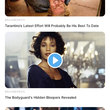
Ia juga menandai anggapan remeh seperti ketidaksetaraan gender
sebagai wanita dan rasisme sebagai orang berkulit gelap dengan
prestasi mencengangkan.
BRAINBERRIES
TAGS
AKTRIS
BEYONCÉ
PENULIS LAGU
PENYANYI
Tarantino’s Latest Effort Will Probably Be His Best To Date
SELEBRITI MANCANEGARA
BRAINBERRIES
The Bodyguard's Hidden Bloopers Revealed