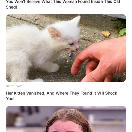
You Won't Believe What This Woman Found Inside This Old
Shed!
Nyimas Ratu Rafa
Shenina Cinnamon
BUZZ DAY
Her Kitten Vanished, And Where They Found It Will Shock
You!
Megan Domani
Beby Tsabina