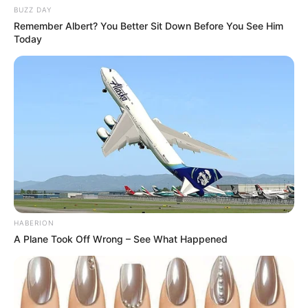
BUZZ DAY
Remember Albert? You Better Sit Down Before You See Him
Today
Fail! 10 Potret Makanan Gagal
Dimasak yang Bikin Kamu
Nggak Selera
HABERION
A Plane Took Off Wrong – See What Happened
10 Pose Manekin Anti
Mainstream yang Konyol
Banget