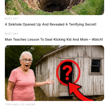
BUZZ DAY
A Sinkhole Opened Up And Revealed A Terrifying Secret!
BUZZ DAY
Man Teaches Lesson To Seat-Kicking Kid And Mom – Watch!
TIPS AND LIFE HACKS
LIHAT ARTIKEL LAINNYA