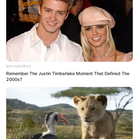
Daftar isi
Bio
data
& Profil
BRAINBERRIES
Remember The Justin Timberlake Moment That Defined The
Nama Lengkap:
Beyoncé Giselle
Knowles
2000s?
Nama Panggung: Beyonce
Nama Panggilan: Bee, JuJu, Queen B, Mothe
Tempat, Tanggal Lahir: Houston, Texas, Amerika Serikat, 4
September 1981
Kewarganegaraan: Amerika Serikat
Pendidikan: Alief Elsik High School