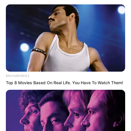
HOME
INSPIRASI
STYLE
FILM &
NGAKAK
QUOTES
HYPE
MORE
SERIES
BRAINBERRIES
Top 8 Movies Based On Real Life. You Have To Watch Them!