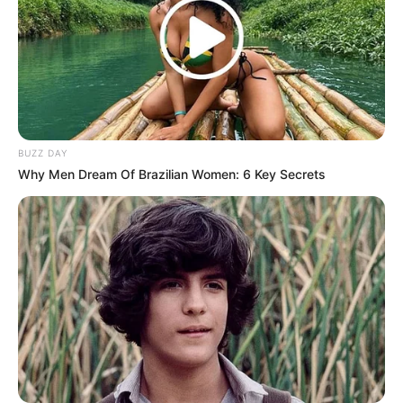
Langka Banget! 10 Pose Lucu
Katak yang Bikin Ketawa
BUZZ DAY
Gemes
Why Men Dream Of Brazilian Women: 6 Key Secrets
Ambyar! 10 Kalimat Baper
Pakai Bahasa Jawa Ini Bikin
Galau Abis