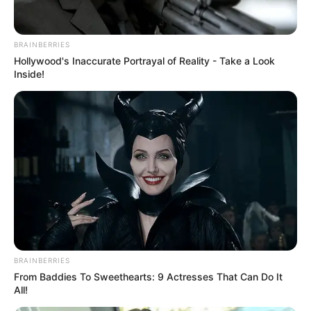
BRAINBERRIES
Hollywood's Inaccurate Portrayal of Reality - Take a Look
(foto: instagram/beyonce)
Inside!
5. Nuansa gaun berwarna kuning polos dan bertabur berlian
menunjukkan aura
dari sosok ibu Blue Ivy ini
stunning
BRAINBERRIES
From Baddies To Sweethearts: 9 Actresses That Can Do It
All!