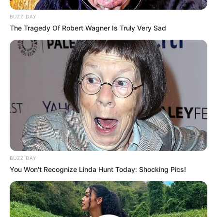
BUZZ DAY
The Tragedy Of Robert Wagner Is Truly Very Sad
Bikin Ngakak, 10 Potret
Cosplay Murah Pakai Bahan
Seadanya
BUZZ DAY
You Won't Recognize Linda Hunt Today: Shocking Pics!
Anti Mainstream, 10 Cara
Membawa Barang Belanjaan
Versi Warga Thailand