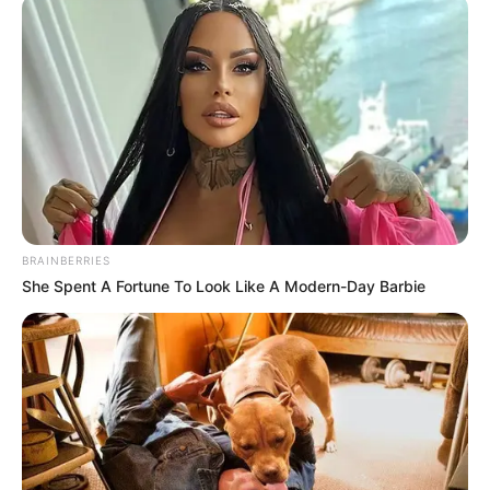
BRAINBERRIES
She Spent A Fortune To Look Like A Modern-Day Barbie
(foto: instagram/beyonce)
Selama puluhan tahun berkarier, Beyonce Knowles menunjukkan
perkembangan karier yang signifikan. Eksistensi namanya hingga
saat ini menunjukkan bahwa untuk mempertahankan karier, setiap
orang harus berjuang dan tidak cepat merasa puas.