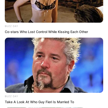
BUZZ DAY
Co-stars Who Lost Control While Kissing Each Other
Tampil Lebih Modern, 7 Potret
Hasil Renovasi Rumah Berusia
90 Tahun
BUZZ DAY
Take A Look At Who Guy Fieri Is Married To