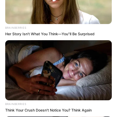
BRAINBERRIES
Her Story Isn't What You Think—You''ll Be Surprised
(foto: instagram/beyonce)
2. Penampilannya identitk dengan rambut keriting yang
alami
BRAINBERRIES
Think Your Crush Doesn't Notice You? Think Again