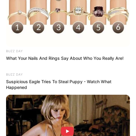
8 Kata Lucu Seputar Malam
BUZZ DAY
Minggu ala Jomblo yang Bikin
What Your Nails And Rings Say About Who You Really Are!
Ngenes
BUZZ DAY
Suspicious Eagle Tries To Steal Puppy - Watch What
Happened
10 Desain Kanopi Tempat
Tidur, Serasa Beristirahat di
Kamar Raja