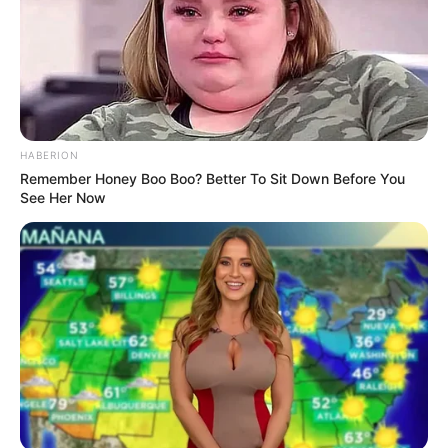
Salshabilla Adriani
Cut Syifa
HABERION
TULIS KOMENTAR
Remember Honey Boo Boo? Better To Sit Down Before You
See Her Now
Alamat email Anda tidak akan dipublikasikan.
Ruas yang wajib ditandai
*