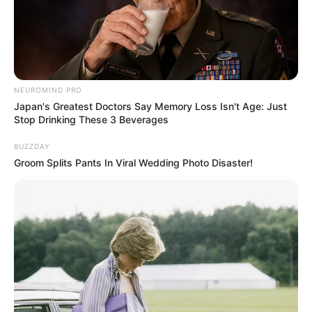
di industri hiburan. Dengan bakat dan talenta yang dimilikinya, ia
mampu membuktikan dirinya tak habis digerus zaman.
TAGS
AKTOR
IBNU JAMIL
PRESENTER
SELEBRITI INDONESIA
NEUROMIND PRO
Japan's Greatest Doctors Say Memory Loss Isn't Age: Just
Stop Drinking These 3 Beverages
BUZZDAY
Groom Splits Pants In Viral Wedding Photo Disaster!