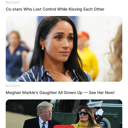
BUZZDAY
Co-stars Who Lost Control While Kissing Each Other
BUZZDAY
Meghan Markle's Daughter All Grown Up — See Her Now!
Ibnu Jamil