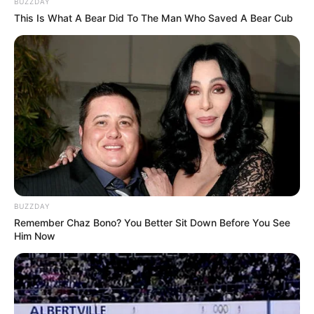
BUZZDAY
Facebook: –
This Is What A Bear Did To The Man Who Saved A Bear Cub
Twitter: –
Instagram:
@ibnujamilo
TikTok: –
YouTube:
@JamilosJourney
Tinggi, Berat & Penampilan Fisik
Tinggi: 178 cm
Berat: – kg
BUZZDAY
Golongan Darah: –
Remember Chaz Bono? You Better Sit Down Before You See
Him Now
Warna Rambut: Hitam
Warna Mata: Hitam
Warna Kulit: –