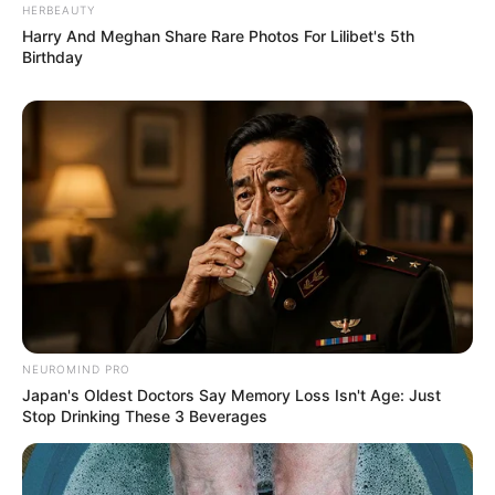
HERBEAUTY
Cintaku Memanggil
(2006), sebagai Ardi
Harry And Meghan Share Rare Photos For Lilibet's 5th
Birthday
Haruskah Ku Mati?
(2006), sebagai Akbar
Inikah Cinta?
(2006-2007)
Mujizat Allah
(2005)
Adilkah
(2005), sebagai Danda
Tersanjung
(2005), sebagai Danda
Jangan Berhenti Mencintaiku
(2004-2006), sebagai David
Titipan Ilahi
(2004-2005), sebagai Dino
Seandainya
(2004)
NEUROMIND PRO
Web Series
Japan's Oldest Doctors Say Memory Loss Isn't Age: Just
Stop Drinking These 3 Beverages
Gadis Kretek
(Netflix | 2023), sebagai Seno
Scandal 2: Sex, Passion, and Revenge
(Vidio | 2022), sebagai