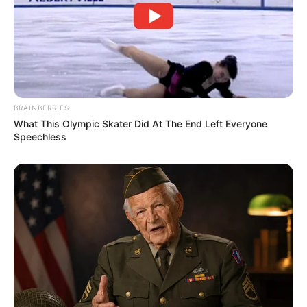
Ukuran Tubuh: –
Ukuran Sepatu: –
Ukuran Baju: –
Pendidikan
BRAINBERRIES
Universitas Mercu Buana, Jurusan Ilmu Komunikasi
What This Olympic Skater Did At The End Left Everyone
Speechless
Keluarga
Ayah: H. Syaifuddin
Ibu: Haysatul Hasanah
Saudara Laki-laki: –
Saudara Perempuan: –
Anak: Dhofin Maula Jamil (Anak kandung), Jasmine Salsabila
Abeng (Anak Sambung), Abigail Cattleya Putri (Anak
Sambung)