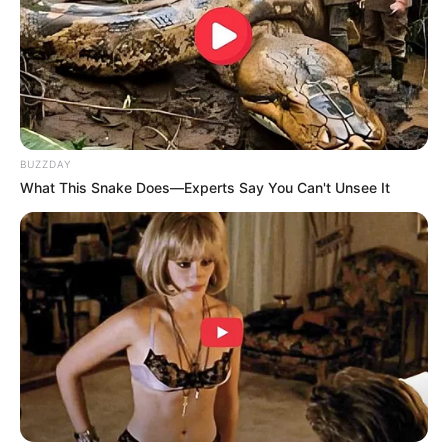
BUZZDAY
What This Snake Does—Experts Say You Can't Unsee It