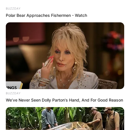
BUZZDAY
Polar Bear Approaches Fishermen - Watch
HOME
INSPIRASI
STYLE
FILM &
NGAKAK
QUOTES
HYPE
MORE
SERIES
BUZZDAY
We’ve Never Seen Dolly Parton's Hand, And For Good Reason