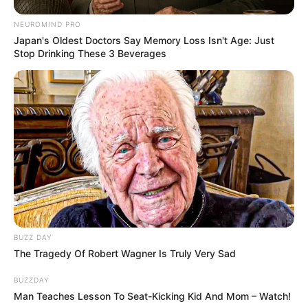
NEUROMIND PRO
Istri
Japan's Oldest Doctors Say Memory Loss Isn't Age: Just
Maya Attriani
Stop Drinking These 3 Beverages
Ia menikah dengan Maya Attriani, mantan atlet voli nasional pada
tahun 2006. Namun bercerai pada 3 Juli 2018. Keduanya
dikaruniai satu anak bernama Dhofin Maula Jamil.
Ririn Ekawati
Ia kembali merajut rumah tangga dengan
Ririn Ekawati
pada 30
Januari 2021. Sebelumnya, ia melamar Ririn di Nihi, Sumba Barat
pada 22 Oktober 2020.
Kekayaan
BUZZ DAY
Tidak diketahui pasti berapa total kekayaan Ibnu Jamil,
The Tragedy Of Robert Wagner Is Truly Very Sad
kekayaannya berasal dari kariernya sebagai aktor, presenter,
BUZZDAY
YouTuber.
Man Teaches Lesson To Seat-Kicking Kid And Mom – Watch!