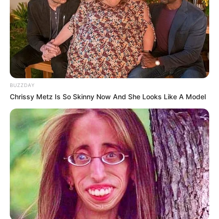
Tantangan Satu Malam
(GTV), sebagai presenter
Pagi Pagi Pasti Happy
(Trans TV), sebagai presenter
Katakan Putus
(Trans TV), sebagai presenter
The New Eat Bulaga! Indonesia
(ANTV | 2014-2016)
Indonesia’s Got Talent
(SCTV | 2014), sebagai presenter
BUZZDAY
Super Trap
(Trans TV | 2011-2013), sebagai presenter
Chrissy Metz Is So Skinny Now And She Looks Like A Model
Siaran Langsung Piala Eropa 2012
(RCTI | 2012), sebagai
presenter
Siaran Langsung Liga Inggris 2011
(MNCTV | 2011), sebagai
presenter
Siaran Langsung Liga Inggris 2010
(MNCTV | 2010), sebagai
presenter
Siaran Langsung Piala Dunia 2010
(RCTI | 2010), sebagai
presenter