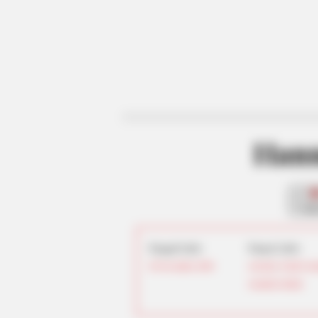
Hann
fan
Tanggal Lahir:
Tempat Lahir:
20 November
2000
Ashville
,
North Caro
Amerika Serikat