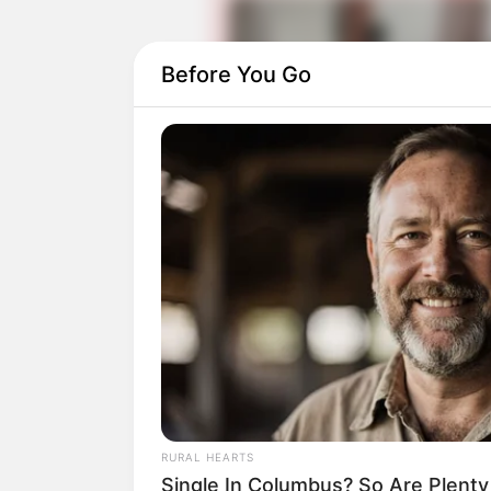
Before You Go
Setelah itu, ia membintangi beberapa se
(2019),
Tell Me Your Secrets
(2021),
Cr
berbagai stasiun TV.
Selain itu ia juga menjajal peran untuk
berperan sebagai Jesse.
RURAL HEARTS
Single In Columbus? So Are Plent