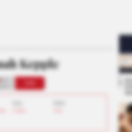
ah Kepple
Se
0
VOTE
Pe
s love
Me
Umur:
Profesi:
lina
,
25 Tahun
Aktris