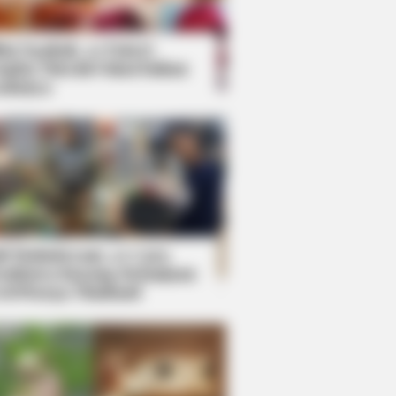
kin Ngakak, 10 Potret
splay Murah Pakai Bahan
adanya
ti Mainstream, 10 Cara
mbawa Barang Belanjaan
rsi Warga Thailand