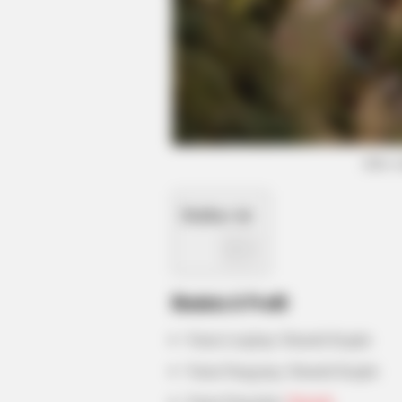
(foto:
Daftar isi
Biodata & Profil
Nama Lengkap: Hannah Kepple
Nama Panggung: Hannah Kepple
Nama Panggilan:
Hannah