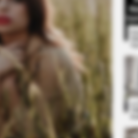
8 
Mi
Ng
HABERION
 One Should See
William And Kate Let Th
Were On
10
Ti
e
Ka