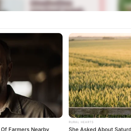
La
Ka
Ge
rial TV lainnya yang berjudul
Your Worst Nightmare
eepshow
(2021),
Just Beyond
(2021) yang tayang di
Am
Mute
Pa
 film pertamanya yang berjudul
The Class
(2022) dan
Ga
RURAL HEARTS
y Of Farmers Nearby
She Asked About Saturda