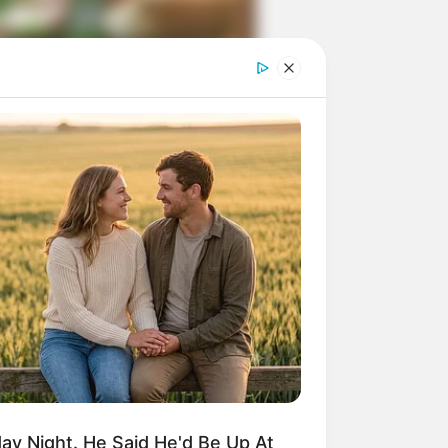
ngka Banget! 10 Pose Lucu
tak yang Bikin Ketawa
mes
byar! 10 Kalimat Baper
kai Bahasa Jawa Ini Bikin
lau Abis
y Night. He Said He'd Be Up At