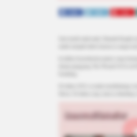
SHARE
TWEET
SHARE
Saat masih anak-anak, Hannah Kepple p
untuk menjadi aktris karena ia sangat me
Ia daftar di production junior yang b
drama panggung The Wizard Of Oz di Flat
berakting.
Di tahun 2018, ia mulai membintangi se
Moon. Di tahun yang sama ia diundang 