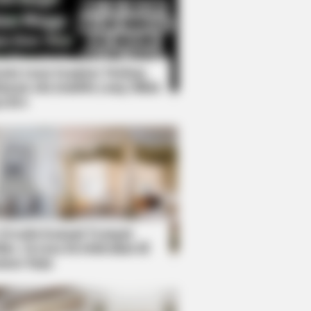
Kata Lucu Seputar Malam
nggu ala Jomblo yang Bikin
enes
eir Guard Down, But The Cameras
 Desain Kanopi Tempat
dur, Serasa Beristirahat di
mar Raja