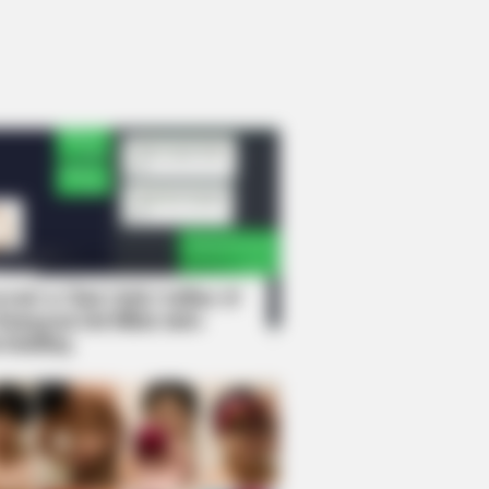
rem! 9 Chat Ojek Online &
langgan Ini Bikin Auto
rinding