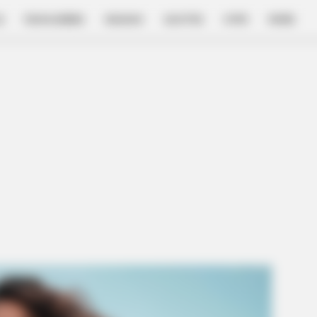
E
FILM & SERIES
NGAKAK
QUOTES
HYPE
MORE