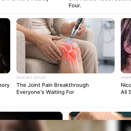
Four.
Fa
Di
Ng
a Domelipa
PAINFREE DEVICE
HABE
mory
The Joint Pain Breakthrough
Nic
Everyone's Waiting For
All
10
Ma
Ba