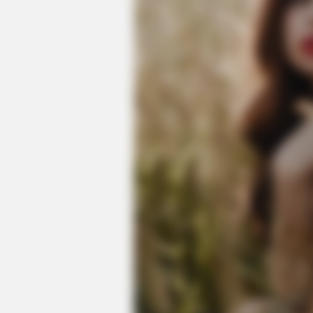
HABERION
A Trail Camera Captures What No
HABERION
Colorado Elk's Surprising Respons
After Being Freed From Tire