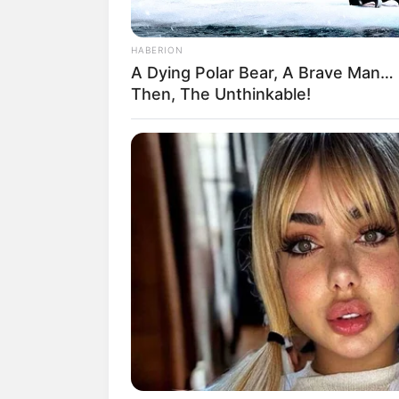
HABERION
A Dying Polar Bear, A Brave Man…
Then, The Unthinkable!
(foto:
Biodata & Profil
Nama Lengkap: Hana Prinantina Mal
Nama Panggung: Hana Prinantina, H
Nama Panggilan: Hana
Tempat, Tanggal Lahir: Bandung, Jaw
Kewarganegaraan: Indonesia
Agama: Islam