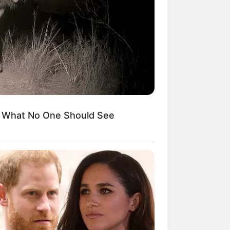
kin Ngakak, 10 Potret
splay Murah Pakai Bahan
adanya
s What No One Should See
ti Mainstream, 10 Cara
mbawa Barang Belanjaan
rsi Warga Thailand