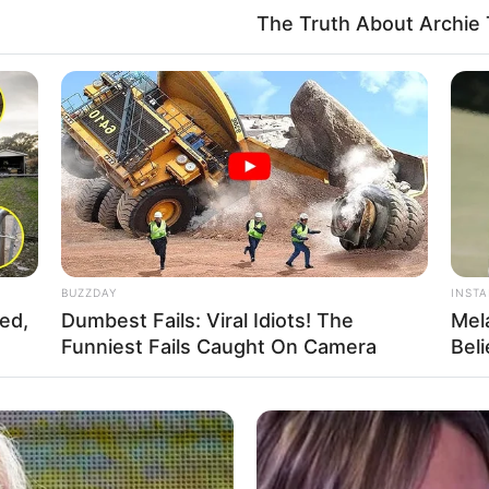
The Truth About Archie 
Fa
Di
Ng
 Arief Fadhillah
BUZZDAY
INST
Mute
red,
Dumbest Fails: Viral Idiots! The
Mel
Funniest Fails Caught On Camera
Bel
10
Ma
Ba