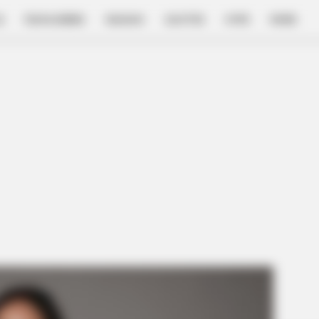
E
FILM & SERIES
NGAKAK
QUOTES
HYPE
MORE