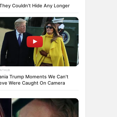
They Couldn't Hide Any Longer
il! 10 Potret Makanan Gagal
masak yang Bikin Kamu
gak Selera
ANTHUB
ania Trump Moments We Can't
ieve Were Caught On Camera
 Pose Manekin Anti
instream yang Konyol
nget