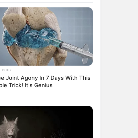
E BODY
se Joint Agony In 7 Days With This
rem! 9 Chat Ojek Online &
le Trick! It's Genius
langgan Ini Bikin Auto
rinding