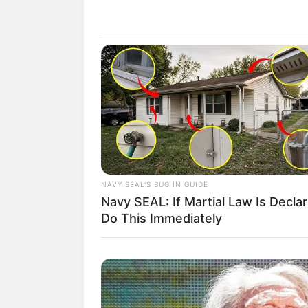
Baca juga:
Biodata, Profil, dan Fakta
NAVY SEAL'S BUG IN GUIDE
Navy SEAL: If Martial Law Is Decla
Do This Immediately