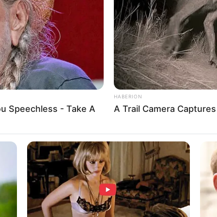
WHATSAPP
TELEGRAM
LINE
Bi
Co
Edit
Se
 model dan aktris yang berkebangsaan Indonesia.
adis Sampul
tahun 2006. Selain itu, ia juga membintangi
 Berdarah
(2024),
Pengepungan di Bukit Duri
(2025).
HABERION
You Speechless - Take A
A Trail Camera Capture
An
Me
Ve
ya dengan menjadi finalis ajang
Gadis Sampul
tahun
jadi aktris. Peran pertamanya adalah sebagai ‘Dara’ di
).
 mulai mendapat banyak tawaran akting untuk