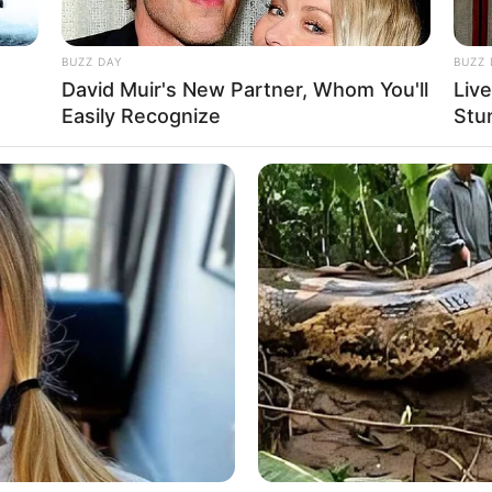
BUZZ DAY
BUZZ 
David Muir's New Partner, Whom You'll
Liv
Easily Recognize
Stu
Ta
Ha
90
 instagram/hanamalasan)
asan
ana Malasan
a Barat, 28 Juni 1991