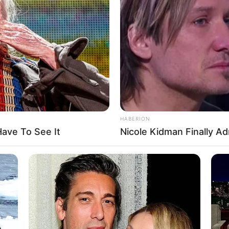
8 
Mi
Ng
HABERION
ave To See It
Nicole Kidman Finally A
10
Ti
Ka