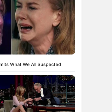
Kata Lucu Seputar Malam
nggu ala Jomblo yang Bikin
enes
dmits What We All Suspected
 Desain Kanopi Tempat
dur, Serasa Beristirahat di
mar Raja