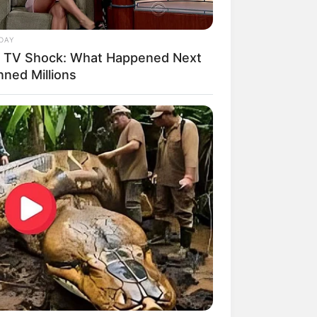
DAY
e TV Shock: What Happened Next
nned Millions
mpil Lebih Modern, 7 Potret
sil Renovasi Rumah Berusia
 Tahun