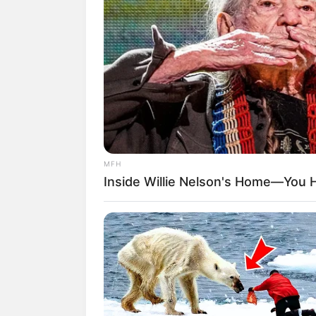
MFH
Inside Willie Nelson's Home—You H