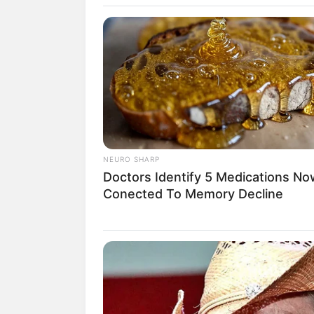
Hana Pri
NEURO SHARP
Doctors Identify 5 Medications No
Conected To Memory Decline
fan
Tanggal Lahir:
Tempat Lahir:
28 Juni
1991
Bandung
,
Jawa Bara
Indonesia