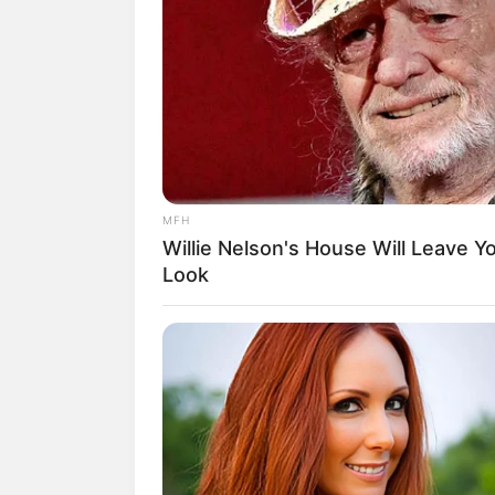
SHARE
TWEET
SHARE
Hana Prinantina Malasan adalah seorang
Ia terkenal usai salah satu finalis ajang
G
film
Detektif Jaga Jarak
(2023),
Kereta
MFH
Willie Nelson's House Will Leave 
Daftar isi
Look
Karier
Hana Prinantina Malasan memulai karirn
2006. Kemudian tahun 2014, ia debut men
FTV
Ganjaran Menantu Serakah
(2014
Setelah perannya pada FTV tersebut, ia