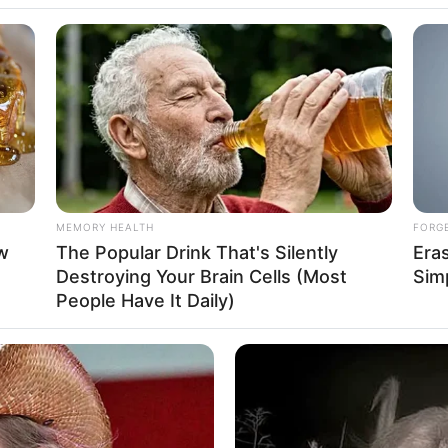
nantina Malasan
MEMORY HEALTH
FORG
w
The Popular Drink That's Silently
Era
Se
3
Destroying Your Brain Cells (Most
Simp
VOTE
Pe
s love
People Have It Daily)
Me
Umur:
Profesi:
t
,
35 Tahun
Aktris
,
Model