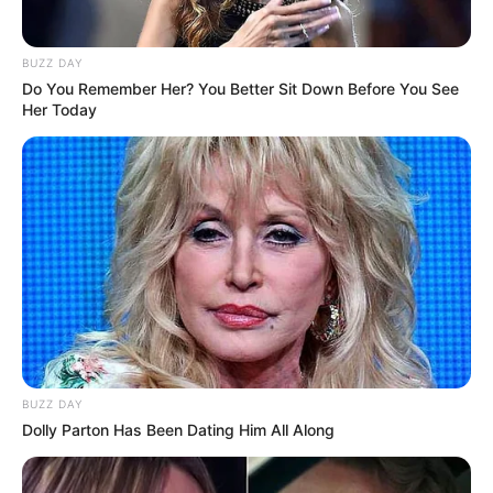
BUZZ DAY
Do You Remember Her? You Better Sit Down Before You See
Her Today
10 Desain Kanopi Tempat
Tidur, Serasa Beristirahat di
Kamar Raja
Tampil Lebih Modern, 7 Potret
Hasil Renovasi Rumah Berusia
BUZZ DAY
90 Tahun
Dolly Parton Has Been Dating Him All Along