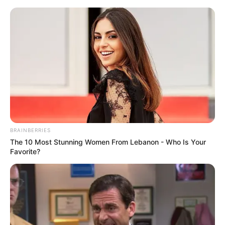
HOME
INSPIRASI
STYLE
FILM &
NGAKAK
QUOTES
HYPE
MORE
SERIES
BRAINBERRIES
The 10 Most Stunning Women From Lebanon - Who Is Your
Favorite?