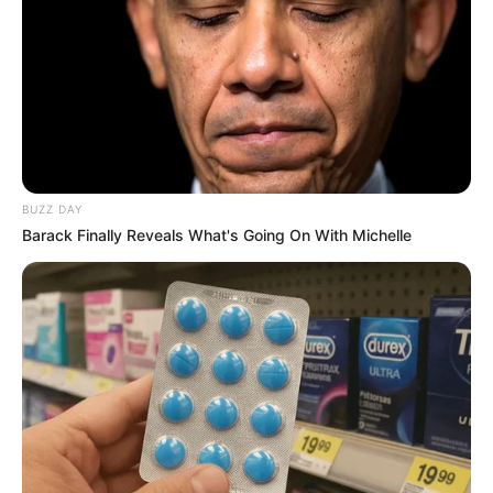
Girls’ Stories
(2019), sebagai Han Nam
On Your Wedding Day
(2018), sebagai suami Seung Hee
Drama Stage: The Woman Who Makes the Last Meal
(tvN |
2018), sebagai Kang Min Joong
The Outlaws
(2017), sebagai Kang Hong Suk
The Boys Who Cried Wolf
(2016), sebagai Kwang Suk
BUZZ DAY
Barack Finally Reveals What's Going On With Michelle
Drama
Live Your Own Life
(KBS2 | 2023), sebagai Kang Tae Ho
Destined With You
(KBS2 | 2023), sebagai Kwon Jae Kyung
Bad Prosecutor
(KBS2 | 2022), sebagai Oh Do Hwan
Insider
(JTBC | 2022), sebagai Lim Hee Soo
Crazy Love
(KBS2 | 2022), sebagai Oh Se Gi
Missing: The Other Side 2
(OCN | 2022), sebagai Shin Joon Ho