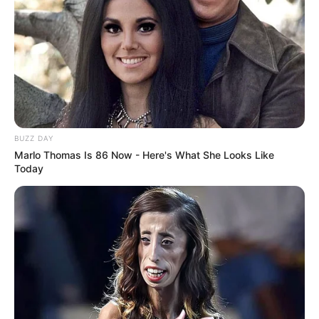
10 Pose Manekin Anti
Mainstream yang Konyol
Banget
BUZZ DAY
Marlo Thomas Is 86 Now - Here's What She Looks Like
Today
8 Kata Lucu Seputar Malam
Minggu ala Jomblo yang Bikin
Ngenes