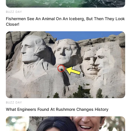
BUZZ DAY
Fishermen See An Animal On An Iceberg, But Then They Look
Closer!
Ambyar! 10 Kalimat Baper
Pakai Bahasa Jawa Ini Bikin
Galau Abis
Fail! 10 Potret Makanan Gagal
Dimasak yang Bikin Kamu
BUZZ DAY
Nggak Selera
What Engineers Found At Rushmore Changes History