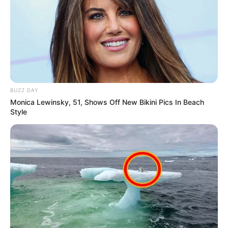
Anti Mainstream, 10 Cara
Membawa Barang Belanjaan
Versi Warga Thailand
BUZZ DAY
Monica Lewinsky, 51, Shows Off New Bikini Pics In Beach
Style
Langka Banget! 10 Pose Lucu
Katak yang Bikin Ketawa
Gemes