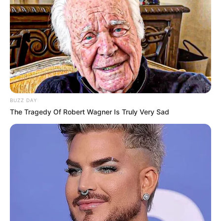
LIHAT ARTIKEL LAINNYA
BUZZ DAY
The Tragedy Of Robert Wagner Is Truly Very Sad
Kim Ji Woong ZB1
Fauzan Nasrul Darwis