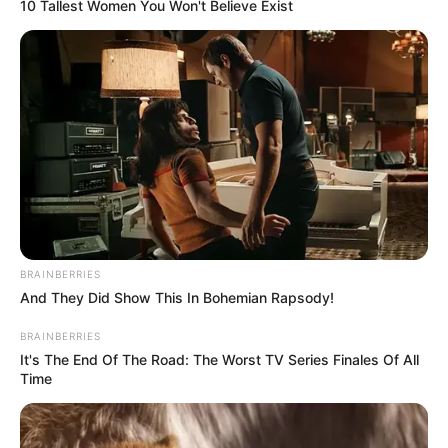
10 Tallest Women You Won't Believe Exist
Daftar isi
Karier
Ha Joon memulai karirnya sebagai seorang aktor teater. Ia dikenal
dengan perannya yang baik dalam teater yang berjudul
Fantasy
Couple
(2012).
Setelah itu, ia mencoba terjun ke dunia hiburan dengan tampil di
sebuah drama. Ia debut dengan drama yang berjudul
Who Are
You
pada tahun 2013.
BRAINBERRIES
And They Did Show This In Bohemian Rapsody!
Baca selengkapnya
arrow_forward_ios
BRAINBERRIES
It's The End Of The Road: The Worst TV Series Finales Of All
Time