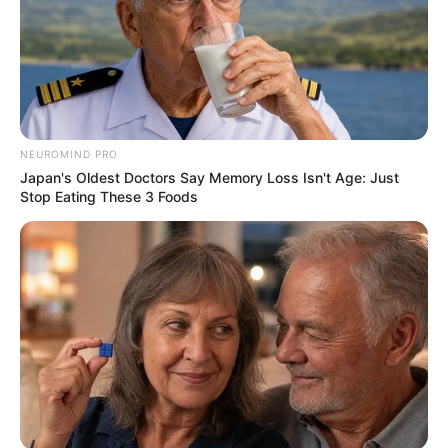
Saudara:
Pacar: –
Profesi: Aktor
Hobi: –
NEUROMIND PRO
Facebook: –
Japan's Oldest Doctors Say Memory Loss Isn't Age: Just
Stop Eating These 3 Foods
Twitter: –
Instagram:
@actor_hajun
TikTok: –
YouTube: –
Fakta Menarik
Ia berada di bawah naungan Signal Entertainment.
Agensi tempatnya berkarir ternyata menaungi banyak bisnis