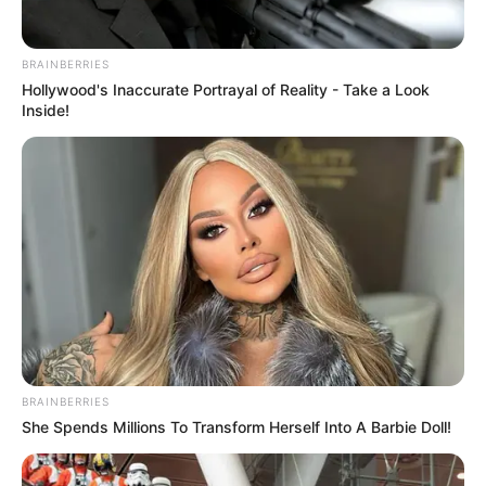
BRAINBERRIES
Hollywood's Inaccurate Portrayal of Reality - Take a Look
Inside!
BRAINBERRIES
(foto: instagram/actor_hajun)
She Spends Millions To Transform Herself Into A Barbie Doll!
Biodata & Profil