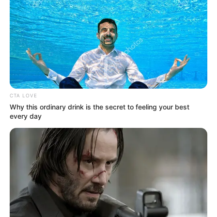
mencuri perhatian dan tampil di beberapa drama.
Ia muncul di drama
Missing: The Other Side 2
pada tahun 2022,
dilanjutkan dengan drama tayangkan KBS2,
Crazy Love
. Ia
mendapatkan peran utama melalui drama
Bad Prosecutor
(2022).
Baca juga:
Biodata, Profil, dan Fakta Jung Tae Woo
CTA LOVE
Why this ordinary drink is the secret to feeling your best
every day