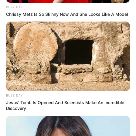
BUZZ DAY
Chrissy Metz Is So Skinny Now And She Looks Like A Model
Serem! 9 Chat Ojek Online &
Pelanggan Ini Bikin Auto
Merinding
Bikin Ngakak, 10 Potret
Cosplay Murah Pakai Bahan
BUZZ DAY
Seadanya
Jesus' Tomb Is Opened And Scientists Make An Incredible
Discovery