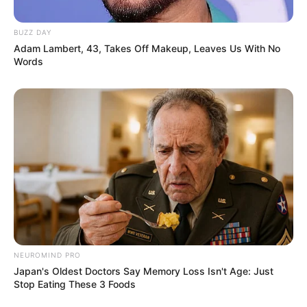
BUZZ DAY
Venly Arauna
Aiman Ricky
Adam Lambert, 43, Takes Off Makeup, Leaves Us With No
Words
Ardit Erwandha
Muhadkly Acho
TULIS KOMENTAR
Alamat email Anda tidak akan dipublikasikan.
Ruas yang wajib ditandai
*
NEUROMIND PRO
Japan's Oldest Doctors Say Memory Loss Isn't Age: Just
Stop Eating These 3 Foods