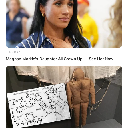
4
VOTE
fans love
Tanggal Lahir:
Tempat Lahir:
27 Desember
1997
Seoul
,
Korea Selatan
Umur:
Profesi:
28 Tahun
Aktris
,
Penyanyi
BUZZDAY
Meghan Markle's Daughter All Grown Up — See Her Now!
Edit
Jang Gyuri adalah seorang aktris Korea Selatan dan mantan
anggota grup vokal perempuan fromis 9. Ia mulai dikenal saat
berpartisipasi dalam acara
Idol School
(2017) di Mnet.