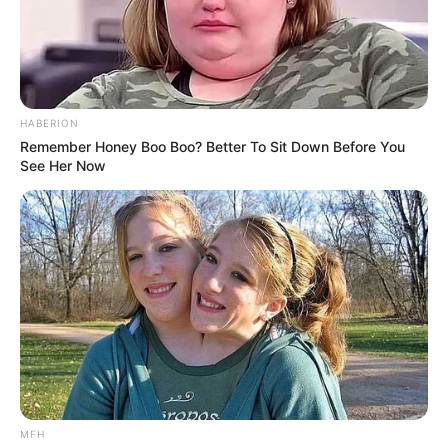
Serem! 9 Chat Ojek Online &
Pelanggan Ini Bikin Auto
Merinding
HABERION
Remember Honey Boo Boo? Better To Sit Down Before You
See Her Now
Bikin Ngakak, 10 Potret
Cosplay Murah Pakai Bahan
Seadanya
MFH