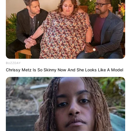
10 Desain Kanopi Tempat
Tidur, Serasa Beristirahat di
Kamar Raja
BUZZDAY
Chrissy Metz Is So Skinny Now And She Looks Like A Model
Tampil Lebih Modern, 7 Potret
Hasil Renovasi Rumah Berusia
90 Tahun