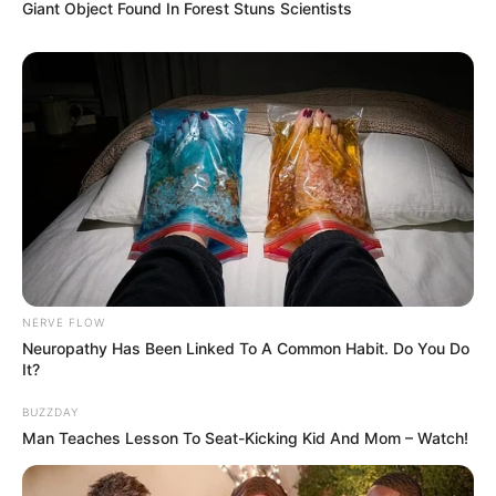
Giant Object Found In Forest Stuns Scientists
10 Pose Manekin Anti
Mainstream yang Konyol
Banget
8 Kata Lucu Seputar Malam
NERVE FLOW
Minggu ala Jomblo yang Bikin
Neuropathy Has Been Linked To A Common Habit. Do You Do
Ngenes
It?
BUZZDAY
Man Teaches Lesson To Seat-Kicking Kid And Mom – Watch!