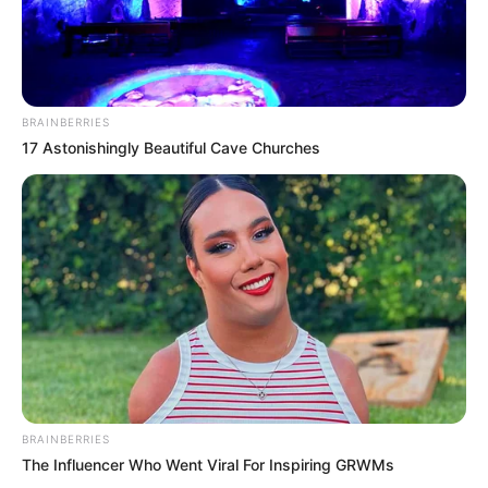
Max Chang Min’s Free Hug
(Naver TV Cast | 2021), sebagai
bintang tamu
D&E Show
(Naver TV Cast | 2021), sebagai bintang tamu
BRAINBERRIES
Update on Your Real Characters’ Taste
(YouTube | 2021),
17 Astonishingly Beautiful Cave Churches
sebagai bintang tamu
Fact iN Star Season 2
(TBS | 2021), sebagai bintang tamu
Rumor Offisherlock
(YouTube | 2021), sebagai bintang tamu
TMI News Season 2
(Mnet | 2021), sebagai bintang tamu
fromisoda
(YouTube | 2021), sebagai anggota
Studio Moon Night
(Naver TV Cast | 2021), sebagai bintang
tamu
Agit
(Naver TV Cast | 2021), sebagai bintang tamu
BRAINBERRIES
The Silence Of IDOL
(YouTube | 2020), sebagai bintang tamu
The Influencer Who Went Viral For Inspiring GRWMs