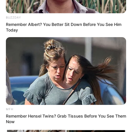
BUZZDAY
Remember Albert? You Better Sit Down Before You See Him
(foto: instagram/gyurious_j)
Today
Biodata & Profil
Nama Lengkap: Jang Gyu Ri
Nama Panggung: Jang
Gyuri
Nama Panggilan: Gyu Ri
Tempat, Tanggal Lahir: Seoul, Korea Seatan, 27 Desember
1997
Kewarganegaraan: Korea Selatan
MFH
Pendidikan: Sekolah Seni Seoul, Jurusan Akting
Remember Hensel Twins? Grab Tissues Before You See Them
Now
Agama: Kristen