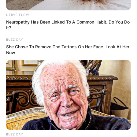
NERVE FLOW
Neuropathy Has Been Linked To A Common Habit. Do You Do
It?
BUZZ DAY
She Chose To Remove The Tattoos On Her Face. Look At Her
Now
BUZZ DAY