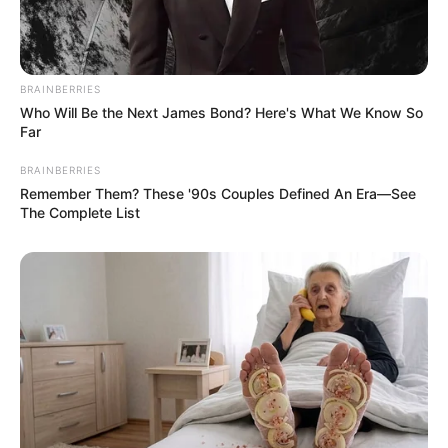
After School Club
(Viki | 2013), sebagai bintang tamu
Weekly Idol
(MBC every1 | 2011), sebagai bintang tamu
Immortal Songs: Singing the Legend
(KBS1 | 2011), sebagai
BRAINBERRIES
bintang tamu
Who Will Be the Next James Bond? Here's What We Know So
Far
Jang Gyuri terus meningkatkan kemampuan aktingnya sembari
BRAINBERRIES
tampil menjadi bintang tamu di beberapa acara televisi.
Remember Them? These '90s Couples Defined An Era—See
The Complete List
TAGS
AKTRIS
JANG GYURI
PENYANYI
SELEBRITI KOREA