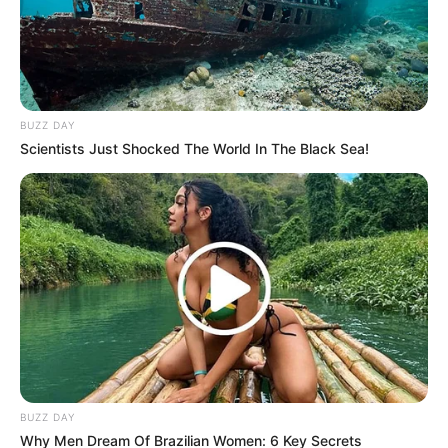
BUZZ DAY
Scientists Just Shocked The World In The Black Sea!
BUZZ DAY
Why Men Dream Of Brazilian Women: 6 Key Secrets