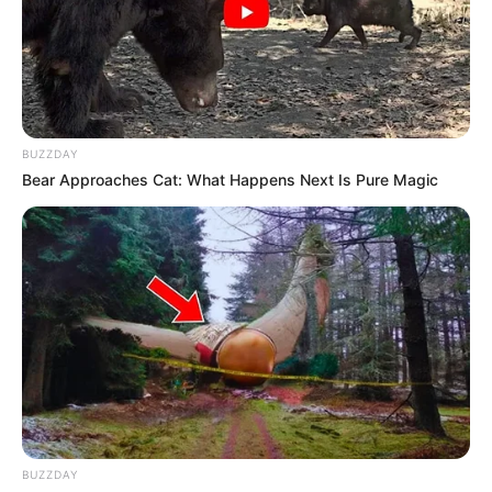
Ambyar! 10 Kalimat Baper
Pakai Bahasa Jawa Ini Bikin
Galau Abis
BUZZDAY
Bear Approaches Cat: What Happens Next Is Pure Magic
Fail! 10 Potret Makanan Gagal
Dimasak yang Bikin Kamu
Nggak Selera
BUZZDAY