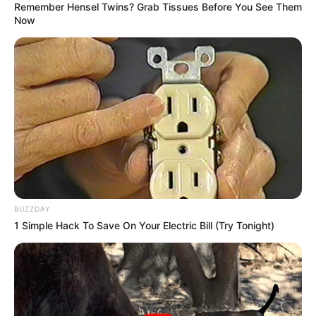
Remember Hensel Twins? Grab Tissues Before You See Them
Anti Mainstream, 10 Cara
Now
Membawa Barang Belanjaan
Versi Warga Thailand
Langka Banget! 10 Pose Lucu
Katak yang Bikin Ketawa
Gemes
BUZZDAY
1 Simple Hack To Save On Your Electric Bill (Try Tonight)