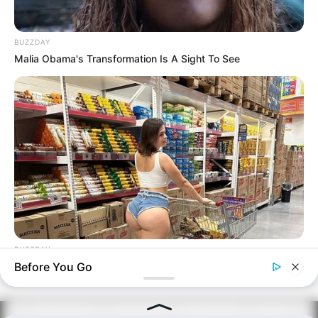
BUZZDAY
Malia Obama's Transformation Is A Sight To See
BUZZDAY
This Photo Was Not Edited, Look Closer
Before You Go
PRIVACY POLICY
DISCLAIMER
HUBUNGI KAMI
IKLAN