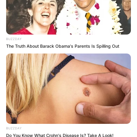
LIHAT ARTIKEL LAINNYA
BUZZDAY
The Truth About Barack Obama's Parents Is Spilling Out
Nyimas Ratu Rafa
Shenina Cinnamon
BUZZDAY
Do You Know What Crohn's Disease Is? Take A Look!