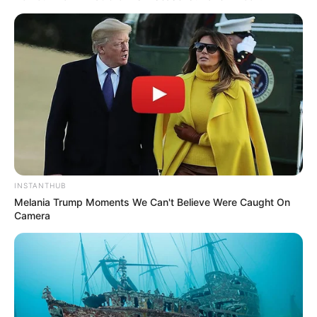
Megan Domani
Beby Tsabina
Salshabilla Adriani
Cut Syifa
INSTANTHUB
TULIS KOMENTAR
Melania Trump Moments We Can't Believe Were Caught On
Camera
Alamat email Anda tidak akan dipublikasikan.
Ruas yang wajib ditandai
*