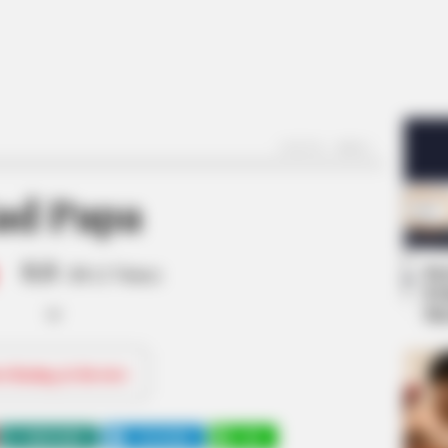
(FOTO: MBC)
ad Papa
8.8
Se
/10 (1 Votes)
Pe
Me
ri Rating & Review
WHATSAPP
TELEGRAM
LINE