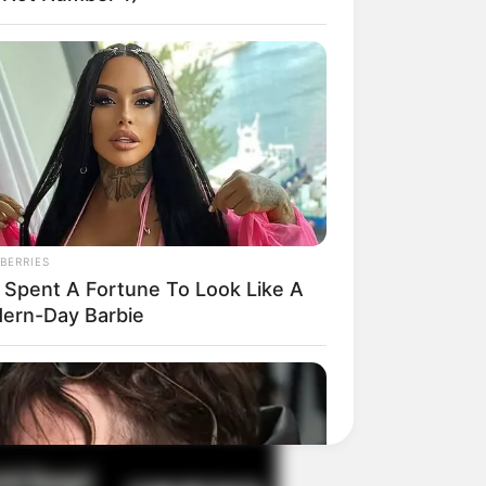
il! 10 Potret Makanan Gagal
masak yang Bikin Kamu
gak Selera
BERRIES
 Spent A Fortune To Look Like A
ern-Day Barbie
 Pose Manekin Anti
instream yang Konyol
nget