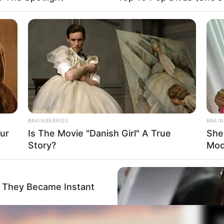
November 2018
 22:00 waktu KST atau 20.00 WIB
Fa
Di
Ng
BRAINBERRIES
BRAIN
ur
Is The Movie "Danish Girl" A True
She
Story?
Mod
10
Ma
Ba
 They Became Instant