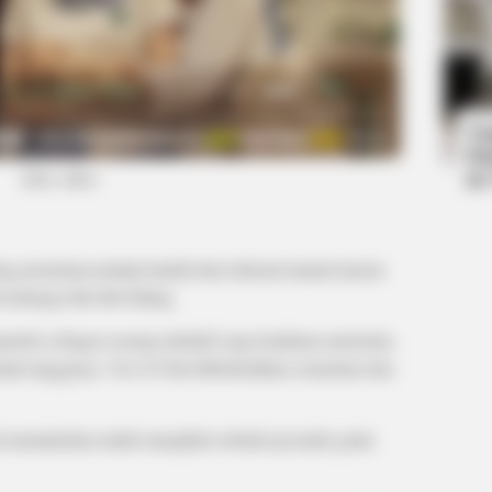
BRAINBERRIES
BRAIN
tely
These 9 Actresses Will Make You
Dis
Rethink Good And Evil!
For
Ta
Ha
90
(foto: mbc)
ng pensiunan petinju handal dan terkenal namun karena
keluarga tiba-tiba hilang.
rprofesi sebagai seorang detektif yang ketahuan menerima
mah tangganya. Yoo Ji Chul diberhentikan sementara dan
 memutuskan untuk mengikuti sebuah uji medis gratis
BRAINBERRIES