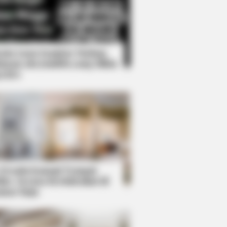
Kata Lucu Seputar Malam
nggu ala Jomblo yang Bikin
enes
hild Actors Who Became Real Life
 Desain Kanopi Tempat
dur, Serasa Beristirahat di
mar Raja