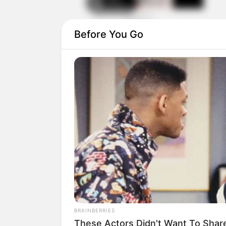
selengkapnya
Before You Go
Mute
Detail
Judul:
Bad Papa /
배드파파
Judul Lain:
Baedeupapa
Genre: Keluarga, Drama
Negara: Korea Selatan
Sutradara: Jin Chang Gyu
Produser: Kathy Jung-ah Kim, Kwon
Penulis Naskah: Kim Sung Min
Rumah Produksi: Hoga Entertainment,
BRAINBERRIES
Channel TV: MBC
These Actors Didn't Want To Share