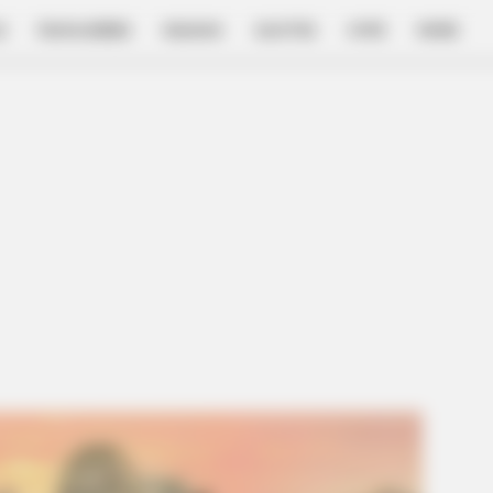
E
FILM & SERIES
NGAKAK
QUOTES
HYPE
MORE