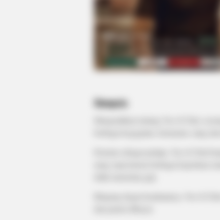
BRAINBERRIES
10 Epic Failures That Were Comple
Preventable — Find Out
Sinopsis
Mengisahkan tentang Yoo Ji Chul, seora
berbagai kegagalan, ketenaran, uang dan 
Pensiun sebagai petinju, Yoo Ji Chul be
uang suap karena berbagai keperluan ru
tidak menerima gaji.
Bingung degan keadaannya, Yoo Ji Chul
dan pasien dibayar.
BRAINBERRIES