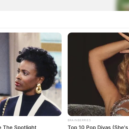
La
Ka
Ge
Am
 Yong-han
Pa
Ga
 Signal Pictures
BRAINBERRIES
 The Spotlight
Top 10 Pop Divas (She's