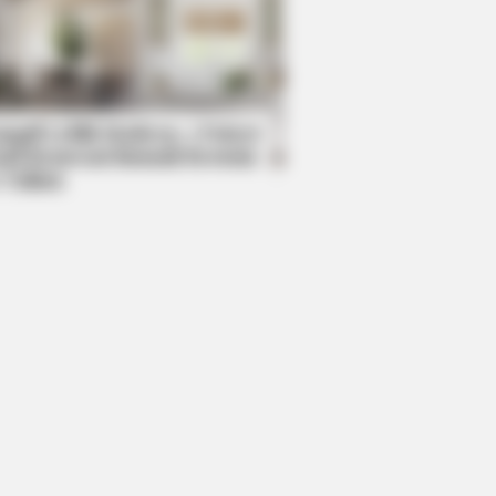
BERRIES
cover 15 Surprising Things
bidden By The Bible
mpil Lebih Modern, 7 Potret
sil Renovasi Rumah Berusia
 Tahun