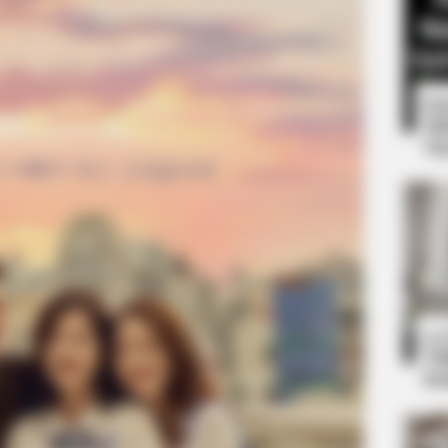
8 
Mi
Ng
BRAINBERRIES
Meet The 6 Legendary C
Criminals
10
Ti
Ka