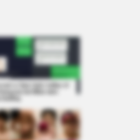
rem! 9 Chat Ojek Online &
langgan Ini Bikin Auto
rinding