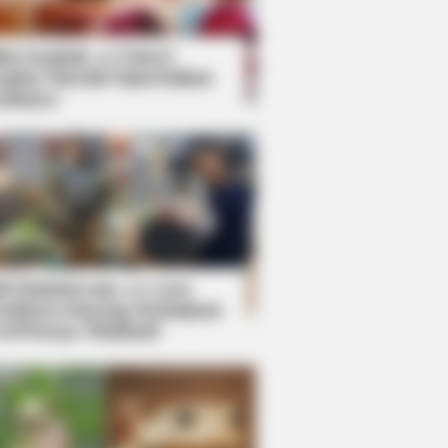
kin Ngakak, 10 Potret
splay Murah Pakai Bahan
adanya
ti Mainstream, 10 Cara
mbawa Barang Belanjaan
rsi Warga Thailand