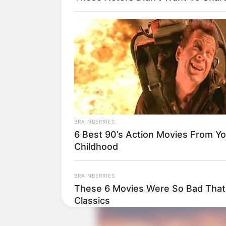
Jumlah Episode: 32
Masa Tayang: 1 Oktober 2018 – 20 
Jam Tayang: Senin dan Selasa pukul
BRAINBERRIES
6 Best 90’s Action Movies From Yo
Childhood
BRAINBERRIES
These 6 Movies Were So Bad That
Classics