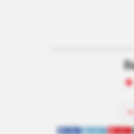
B
Be
SHARE
TWEET
SHARE