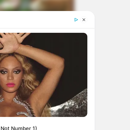
ngka Banget! 10 Pose Lucu
tak yang Bikin Ketawa
mes
byar! 10 Kalimat Baper
kai Bahasa Jawa Ini Bikin
lau Abis
 Not Number 1)