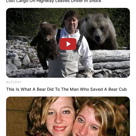
Lost Cargo On Highway Leaves Driver In Shock
Gaya rambut asimetris ini sangat cocok untuk wanita yang ingin
terlihat lucu dengan potongan rambut pendek.
Potongan ini sebernya adalah potongan rambut bob yang telah
dimodifikasi. Dulu, banyak orang menganggap bahwa bob
merupakan gaya rambut klasik yang membosankan.
Namun, kali ini gaya tersebut menjadi potongan rambut yang
paling banyak dicari dan disukai oleh wanita. Meski masih
menampilkan kesan klasik, namun terlihat sangat keren.
BUZZDAY
Potongan bob asimetris ini juga mampu memberikan tekstur yang
This Is What A Bear Did To The Man Who Saved A Bear Cub
lebih tebal dengan ujung rambut yang terlipat lembut sehingga
mampu membingkai wajah.
Dengan demikian, jika kamu memiliki wajah bulat, gaya rambut
ini akan menyamarkannya sehingga wajahmu akan terlihat lebih
tirus. Itulah mengapa potongan rambut ini menjadi potongan