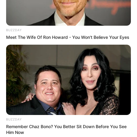
BUZZDAY
Meet The Wife Of Ron Howard - You Won't Believe Your Eyes
(foto: pinterest)
Seiring berjalannya waktu dan perkembangan jaman, perjalanan
mode juga turut berkembang dengan menciptakan gaya baru,
khususnya pada rambut.
BUZZDAY
Remember Chaz Bono? You Better Sit Down Before You See
Gaya rambut pendek menjadi salah satu pilihan menarik untuk
Him Now
menciptakan tampilan keren, berani, namun masih terlihat lucu.