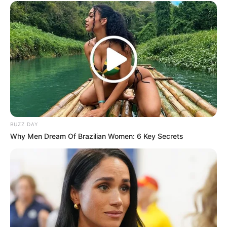
Gaya rambut ini menjadi salah satu gaya rambut favorit karena
cara perawatannya yang cukup mudah.
3. Bowl cut
BUZZ DAY
Why Men Dream Of Brazilian Women: 6 Key Secrets