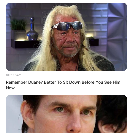
Brush up hairstyle merupakan potongan rambut pixie yang ditata
dengan cara disikat atau disisir ke atas samping ataupun belakang
rambut. Dengan potongan ini, maka kamu akan terlihat lebih
mencolok.
Penataannya cukup mudah. Kamu hanya perlu menggunakan
bantuan gel rambut atau pomade agar rambut tetap kokoh.
9. Deep asymmetrical short
BUZZDAY
Remember Duane? Better To Sit Down Before You See Him
Now