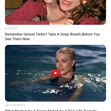
rambut yang banyak dicari.
10. Short hairstyle with buzzed lines
BUZZDAY
Remember Hensel Twins? Take A Deep Breath Before You
See Them Now
BRAINBERRIES
What Started As A Scene Ended As A Real-Life Tragedy