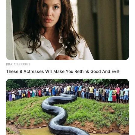
BRAINBERRIES
These 9 Actresses Will Make You Rethink Good And Evil!
(foto: pinterest)
Pixie merupakan potongan rambut yang tidak akan pernah lekang
oleh waktu. Gaya rambut ini memiliki beragam kreasi dengan
tampilan yang luar biasa.