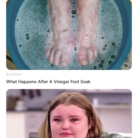
(foto: pinterest)
Pixie yang lebih pendek terlihat cukup keren, dan itulah mengapa
banyak wanita, termasuk ikon mode, memilih potongan rambut
ini.
BUZZDAY
What Happens After A Vinegar Foot Soak
Di samping memiliki potongan yang cukup lucu, short pixie juga
sangat mudah dalam hal perawatannya.
Dengan mengaplikasikan potongan ini, maka kamu akan terlihat
cukup berani dan keren. Untuk menambah kesan keren,
tambahkan warna sesuai selera, baik warna terang maupun gelap.
5. Long pixie