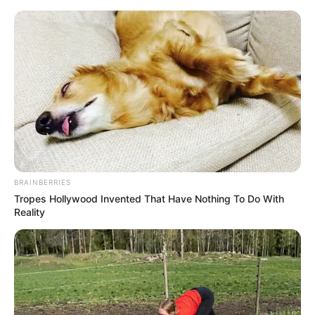
HOME
INSPIRASI
STYLE
FILM &
NGAKAK
QUOTES
HYPE
MORE
SERIES
BRAINBERRIES
Tropes Hollywood Invented That Have Nothing To Do With
Reality