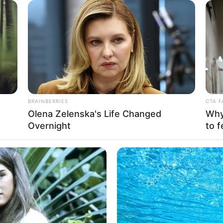
han Rasyid
BRAINBERRIES
CTA F
Olena Zelenska's Life Changed
Why 
Overnight
to f
60
Se
VOTE
Pe
s love
Me
Umur:
Profesi:
25 Tahun
Aktor