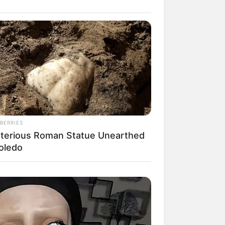
il! 10 Potret Makanan Gagal
masak yang Bikin Kamu
gak Selera
BERRIES
terious Roman Statue Unearthed
Toledo
 Pose Manekin Anti
instream yang Konyol
nget