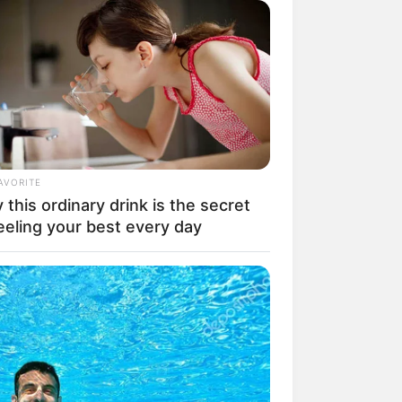
AVORITE
this ordinary drink is the secret
eeling your best every day
rem! 9 Chat Ojek Online &
langgan Ini Bikin Auto
rinding