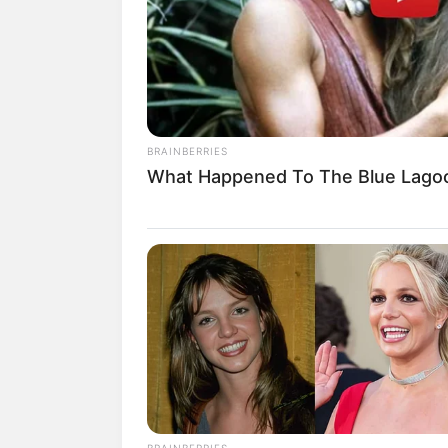
SHARE
TWEET
SHARE
Farhan Rasyid adalah seorang aktor asal 
Ia mulai populer dan dikenal publik kar
BRAINBERRIES
My Love My Enemy
.
What Happened To The Blue Lago
Daftar isi
Karier
Nama Farhan Rasyid masih terbilang baru 
yang terbilang muda, yakni 11 tahun lew
Sempat vakum sejenak untuk fokus meny
kembali terdengar di tahun 2019 denga
Bikin Baper So Hard
(2019).
BRAINBERRIES