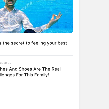
kin Ngakak, 10 Potret
splay Murah Pakai Bahan
adanya
s the secret to feeling your best
BERRIES
thes And Shoes Are The Real
ti Mainstream, 10 Cara
mbawa Barang Belanjaan
lenges For This Family!
rsi Warga Thailand