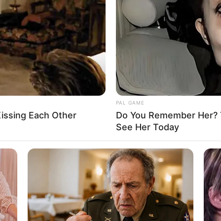
8 
Mi
Ng
PAL GAME
issing Each Other
Do You Remember Her? Y
See Her Today
10
Ti
Ka