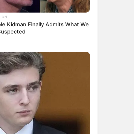
RION
ole Kidman Finally Admits What We
 Suspected
mpil Lebih Modern, 7 Potret
sil Renovasi Rumah Berusia
 Tahun