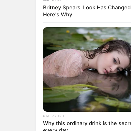
Sosoknya mulai mencuri perhatian usai
Britney Spears' Look Has Change
Here's Why
Dari popularitas dan kepiawannya berakt
keduanya,
My Love My Enemy
(2021) d
Beralih ke layar lebar, pria asal Riau ini
Di Bawah Umur
(2020),
Geez & Ann
(
Tak sampai di situ, Farhan juga pernah 
Husband
(2020) dengan berperan sebagai
Rahadian dan
Prilly Latuconsina
.
CTA FAVORITE
Why this ordinary drink is the secr
every day