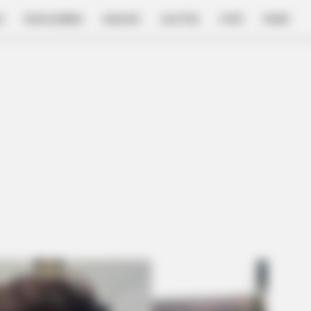
E
FILM & SERIES
NGAKAK
QUOTES
HYPE
MORE