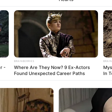
Fa
Di
Ng
a Triarona Kusuma
Mute
BRAINBERRIES
BRAIN
r -
Where Are They Now? 9 Ex-Actors
Mys
Found Unexpected Career Paths
In 
10
Ma
Ba