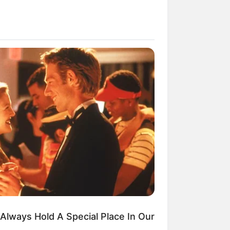
ngka Banget! 10 Pose Lucu
tak yang Bikin Ketawa
mes
byar! 10 Kalimat Baper
kai Bahasa Jawa Ini Bikin
lau Abis
Always Hold A Special Place In Our