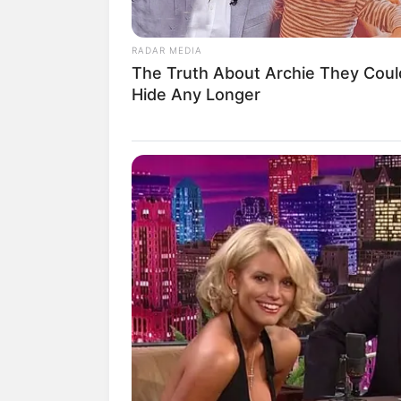
RADAR MEDIA
The Truth About Archie They Coul
Hide Any Longer
(foto:
Biodata & Profil
Nama Lengkap: Muhammad Farhan Fr
Nama Panggung: Farhan Rasyid
Nama Panggilan: Farhan
Tempat, Tanggal Lahir: Jakarta, 25 M
Kewarganegaraan: Indonesia
Agama: Islam
Profesi: Aktor, Model