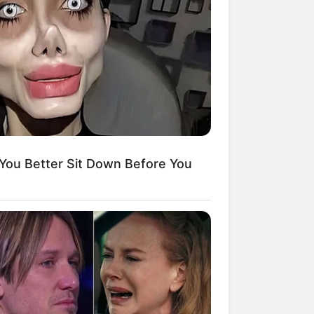
Kata Lucu Seputar Malam
nggu ala Jomblo yang Bikin
enes
ou Better Sit Down Before You
 Desain Kanopi Tempat
dur, Serasa Beristirahat di
mar Raja