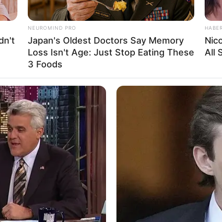
NEUROMIND PRO
HABE
dn't
Japan's Oldest Doctors Say Memory
Nic
Loss Isn't Age: Just Stop Eating These
All
 instagram/farhanrasyidd)
Ta
3 Foods
Ha
90
iadi Rasyid
aret 2001