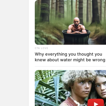
Far
CTA LOVE
Why everything you thought you
knew about water might be wrong
fan
Tanggal Lahir:
Tempat Lahir:
25 Maret
2001
Jakarta
,
Indonesia