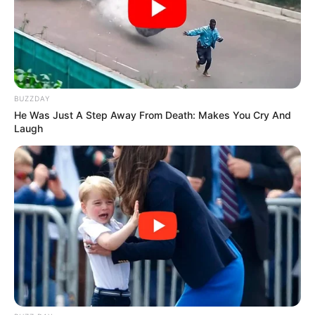
Desember 2000
Kewarganegaraan: Indonesia
Agama: Kristen
Profesi: TikToker, Selebgram
Hobi: Belajar, Nonton Bioskop
BUZZDAY
He Was Just A Step Away From Death: Makes You Cry And
Facebook: –
Laugh
X: –
Threads:
@esthernataliaa
Instagram:
@esthernataliaa
TikTok:
@estherlubis
YouTube:
@EstherLubis
Tinggi, Berat & Penampilan Fisik
Tinggi: – cm