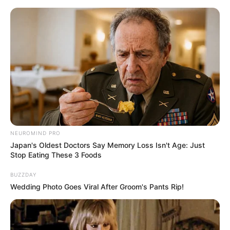
HOME
INSPIRASI
STYLE
FILM &
NGAKAK
QUOTES
HYPE
MORE
SERIES
NEUROMIND PRO
Japan's Oldest Doctors Say Memory Loss Isn't Age: Just
Stop Eating These 3 Foods
BUZZDAY
Wedding Photo Goes Viral After Groom's Pants Rip!