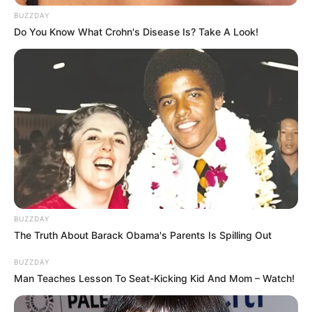
BUZZDAY
Do You Know What Crohn's Disease Is? Take A Look!
Serem! 9 Chat Ojek Online &
Pelanggan Ini Bikin Auto
Merinding
BUZZDAY
The Truth About Barack Obama's Parents Is Spilling Out
BUZZDAY
Man Teaches Lesson To Seat-Kicking Kid And Mom – Watch!