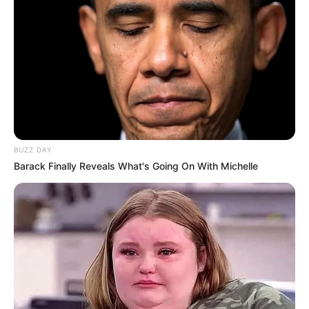
Fail! 10 Potret Makanan Gagal
Dimasak yang Bikin Kamu
Nggak Selera
BUZZ DAY
Barack Finally Reveals What's Going On With Michelle
10 Pose Manekin Anti
Mainstream yang Konyol
Banget