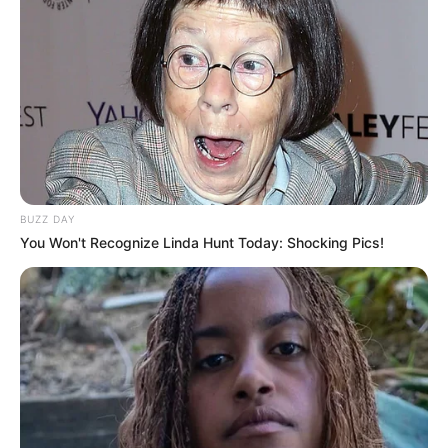
Bikin Ngakak, 10 Potret
Cosplay Murah Pakai Bahan
Seadanya
BUZZ DAY
You Won't Recognize Linda Hunt Today: Shocking Pics!
Anti Mainstream, 10 Cara
Membawa Barang Belanjaan
Versi Warga Thailand