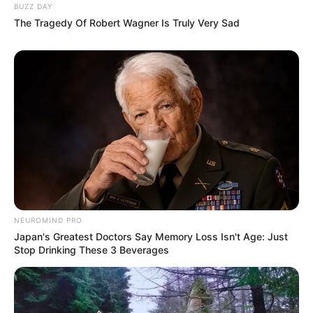
BUZZ DAY
Beby Tsabina
Salshabilla Adriani
The Tragedy Of Robert Wagner Is Truly Very Sad
TULIS KOMENTAR
Alamat email Anda tidak akan dipublikasikan.
Ruas yang wajib ditandai
*
NEUROMIND PRO
Japan's Greatest Doctors Say Memory Loss Isn't Age: Just
Stop Drinking These 3 Beverages