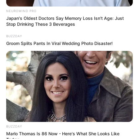
Mengaku coblos dua kali
NEUROMIND PRO
Pada 2024, ia pernah mengaku telah memilih Jokowi sebagai
Japan's Oldest Doctors Say Memory Loss Isn't Age: Just
presiden sebanyak dua kali. Hal ini dinilai janggal karena saat itu
Stop Drinking These 3 Beverages
usianya baru 23 sehingga harusnya ia baru mencoblos sekali.
BUZZDAY
Groom Splits Pants In Viral Wedding Photo Disaster!
BUZZDAY
Marlo Thomas Is 86 Now - Here's What She Looks Like