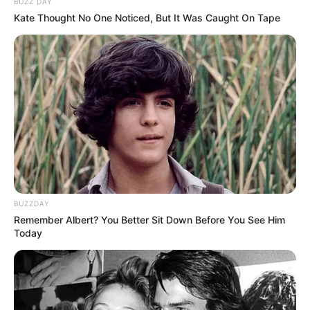
BUZZ DAY
Kate Thought No One Noticed, But It Was Caught On Tape
Berat: – kg
Golongan Darah: –
Warna Rambut: –
Warna Mata: –
Warna Kulit: –
Ukuran Tubuh: –
Ukuran Sepatu: –
Ukuran Baju: –
BUZZDAY
Pendidikan
Remember Albert? You Better Sit Down Before You See Him
Today
Universitas Gajah Mada, Jurusan Hukum
Keluarga