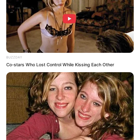
BUZZDAY
Co-stars Who Lost Control While Kissing Each Other