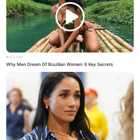
0
VOTE
fans love
Tanggal Lahir:
Tempat Lahir:
17 Desember
2000
Bekasi
,
Jawa Barat
,
Indonesia
Umur:
Profesi:
25 Tahun
Selebgram
,
TikToker
BUZZ DAY
Why Men Dream Of Brazilian Women: 6 Key Secrets
Edit
Esther Lubis adalah seorang TikToker dan selebgram yang berasal
dari Jakarta, Indonesia.
Ia merupakan pembuat konten yang berhubungan dengan berita-
berita terkini. Ia membahas tentang edukasi, kecantikan dan film.