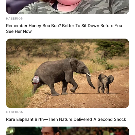
HABERION
Remember Honey Boo Boo? Better To Sit Down Before You
8 Kata Lucu Seputar Malam
See Her Now
Minggu ala Jomblo yang Bikin
Ngenes
10 Desain Kanopi Tempat
Tidur, Serasa Beristirahat di
Kamar Raja
HABERION
Rare Elephant Birth—Then Nature Delivered A Second Shock