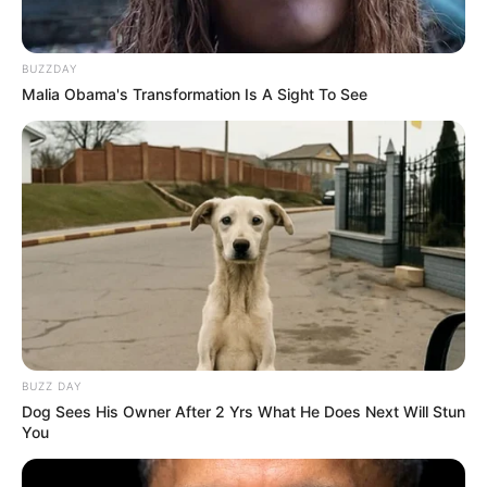
BUZZDAY
Langka Banget! 10 Pose Lucu
Malia Obama's Transformation Is A Sight To See
Katak yang Bikin Ketawa
Gemes
Ambyar! 10 Kalimat Baper
Pakai Bahasa Jawa Ini Bikin
Galau Abis
BUZZ DAY
Dog Sees His Owner After 2 Yrs What He Does Next Will Stun
You