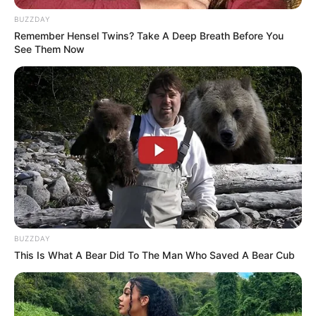
BUZZDAY
Remember Hensel Twins? Take A Deep Breath Before You
See Them Now
BUZZDAY
This Is What A Bear Did To The Man Who Saved A Bear Cub
Esther Lubis