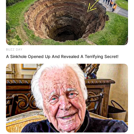
Laras Kinanda
Nyimas Ratu Rafa
BUZZ DAY
A Sinkhole Opened Up And Revealed A Terrifying Secret!
Shenina Cinnamon
Megan Domani