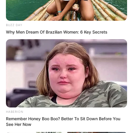
Rating
BUZZ DAY
Cerita
Why Men Dream Of Brazilian Women: 6 Key Secrets
Pemain
Akting
Musik
HABERION
Remember Honey Boo Boo? Better To Sit Down Before You
See Her Now