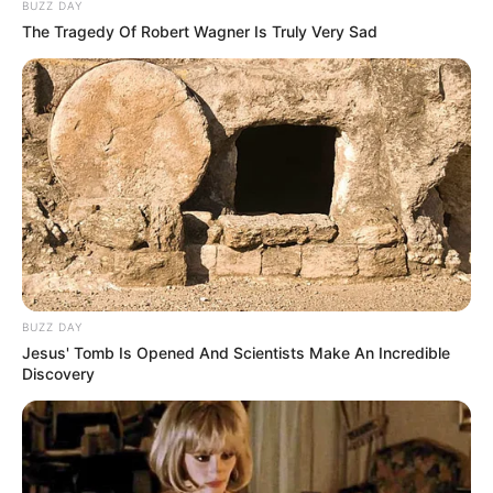
BUZZ DAY
The Tragedy Of Robert Wagner Is Truly Very Sad
Ginseng Boy 2
My Daughter is a Zombie
BUZZ DAY
Wall to Wall
Ghost Train
Jesus' Tomb Is Opened And Scientists Make An Incredible
Discovery
1 ULASAN