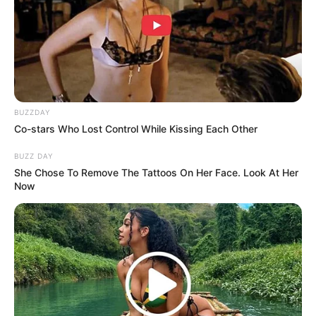
Sukma
27 April 2023 at 18:39
Sumpah bagus bingit
Cerita
9/10
Pemain
9/10
Akting
10/10
BUZZDAY
Musik
10/10
Co-stars Who Lost Control While Kissing Each Other
Balas
BUZZ DAY
ULASAN
She Chose To Remove The Tattoos On Her Face. Look At Her
Now
Alamat email Anda tidak akan dipublikasikan.
Ruas yang wajib ditandai
*