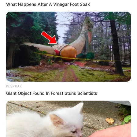
What Happens After A Vinegar Foot Soak
BUZZDAY
TAGS
DREAM
FILM KOREA
Giant Object Found In Forest Stuns Scientists