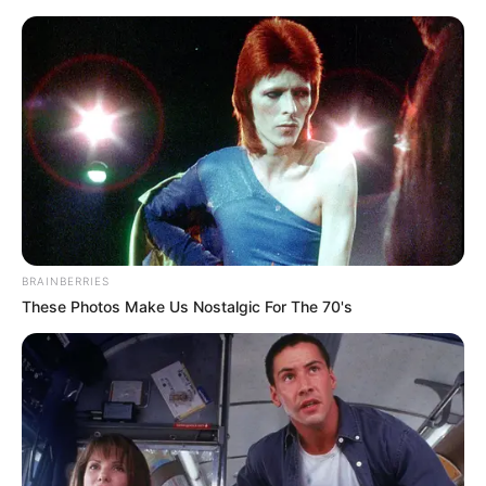
HOME
INSPIRASI
STYLE
FILM &
NGAKAK
QUOTES
HYPE
MORE
SERIES
BRAINBERRIES
These Photos Make Us Nostalgic For The 70's