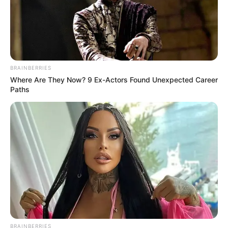
Langka Banget! 10 Pose Lucu
Katak yang Bikin Ketawa
Gemes
BRAINBERRIES
Where Are They Now? 9 Ex-Actors Found Unexpected Career
Paths
Ambyar! 10 Kalimat Baper
Pakai Bahasa Jawa Ini Bikin
Galau Abis
BRAINBERRIES