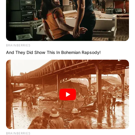
8 Kata Lucu Seputar Malam
Minggu ala Jomblo yang Bikin
Ngenes
BRAINBERRIES
And They Did Show This In Bohemian Rapsody!
10 Desain Kanopi Tempat
Tidur, Serasa Beristirahat di
Kamar Raja
BRAINBERRIES