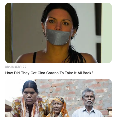
(2019), sedangkan IU pernah berperan dalam film
Broker
(2022).
Baca selengkapnya
arrow_forward_ios
BRAINBERRIES
How Did They Get Gina Carano To Take It All Back?
Daftar isi
Mute
Detail
Judul: Dream / 드림
Judul Lain: Deurim