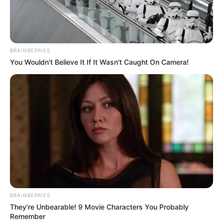
9.5
/10 (1 Votes)
BRAINBERRIES
Beri Rating & Review
You Wouldn't Believe It If It Wasn't Caught On Camera!
Edit
Dream
merupakan sebuah film asal Korea Selatan yang resmi
ditayangkan di bioskop mulai 26 April 2023.
Proses pengambilan gambar untuk film ini dilakukan pada bulan
Mei 2020. Selain itu, film ini dibintangi oleh
Park Seo Joon
dan
IU
.
BRAINBERRIES
They're Unbearable! 9 Movie Characters You Probably
Park Seo Joon pernah membintangi film berjudul
The Divine Fury
Remember