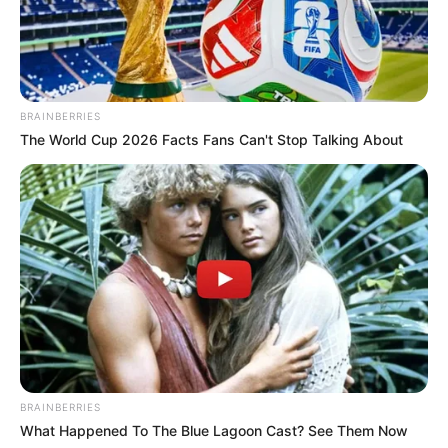
(foto: oktoberinemaco.ltd)
BRAINBERRIES
The World Cup 2026 Facts Fans Can't Stop Talking About
BRAINBERRIES
What Happened To The Blue Lagoon Cast? See Them Now