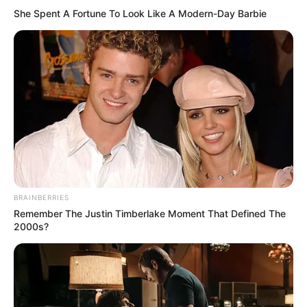
She Spent A Fortune To Look Like A Modern-Day Barbie
Fail! 10 Potret Makanan Gagal
Dimasak yang Bikin Kamu
Nggak Selera
BRAINBERRIES
10 Pose Manekin Anti
Remember The Justin Timberlake Moment That Defined The
Mainstream yang Konyol
2000s?
Banget