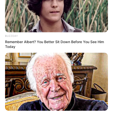
BUZZDAY
Remember Albert? You Better Sit Down Before You See Him
Today
LIHAT ARTIKEL LAINNYA
Love Untangled
Murderer Report