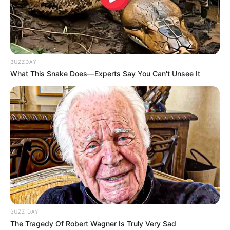
BUZZDAY
What This Snake Does—Experts Say You Can't Unsee It
BUZZ DAY
The Tragedy Of Robert Wagner Is Truly Very Sad