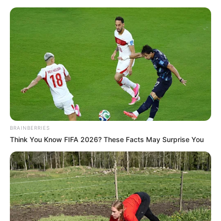
HOME
INSPIRASI
STYLE
FILM &
NGAKAK
QUOTES
HYPE
MORE
SERIES
BRAINBERRIES
Think You Know FIFA 2026? These Facts May Surprise You