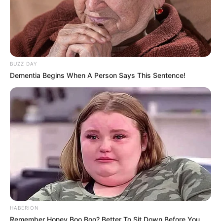
BUZZ DAY
Dementia Begins When A Person Says This Sentence!
(foto: SBS )
Song Mi Na berperan sebagai seorang ibu yang bekerja di tim
management VIP.
Selain pemain utama diatas masih banyak artis terkenal yang turut
HABERION
berperan dalam drama ini. Berikut adalah pemain pendukung yang
Remember Honey Boo Boo? Better To Sit Down Before You