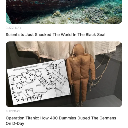
Fail! 10 Potret Makanan Gagal
Dimasak yang Bikin Kamu
Nggak Selera
BUZZ DAY
Scientists Just Shocked The World In The Black Sea!
10 Pose Manekin Anti
Mainstream yang Konyol
Banget
BUZZDAY
Operation Titanic: How 400 Dummies Duped The Germans
On D-Day