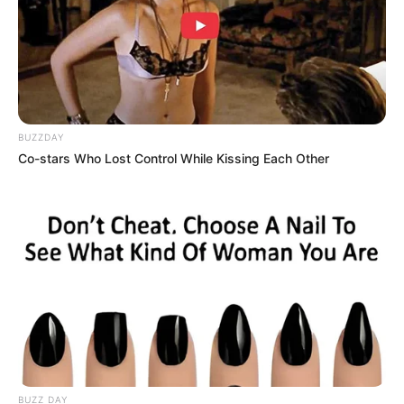
(foto: SBS)
Park Sung Jun adalah seorang ketua tim department store VIP.
Dirinya dapat terpilih menjadi pimpinan karena kemampuanya
dalam bertindak dan memanfaatkan peluang. Dirinya adalah
seorang lulusan universitas bergengsi yang telah banyak
BUZZDAY
mengalami masa-masa sulit.
Co-stars Who Lost Control While Kissing Each Other
Posisinya sebagai pimpinan tim mempertemukanya dengan Na
Jung Sun, seorang wanita yang berada di timnya. Setelah
beberapa lama menjalin hubungan akhirnya memutuskan untuk
menikahi wanita tersebut. Tanpa disangka pernikahan tersebut tak
berlangsung lama.
Beberapa masalah dan juga kasus perselingkuhan yang tak
terduga menghampiri kehidupan pasangan baru ini. Berusaha
mempertahankan hubungannya akhirnya membawanya untuk
memecahkan kasus dan mencari kebenaranya.
BUZZ DAY