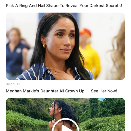
Dia tak pernah mengira bahwa Na Jung Sun juga mencari
Pick A Ring And Nail Shape To Reveal Your Darkest Secrets!
kebenaran dari kasus perselingkuhan yang menimpa pernikahan
mereka.
3. Lee Chung Ah sebagai Lee Hyun Ah
BUZZDAY
Meghan Markle's Daughter All Grown Up — See Her Now!