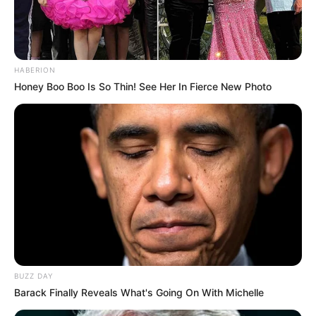
Seadanya
HABERION
Honey Boo Boo Is So Thin! See Her In Fierce New Photo
Anti Mainstream, 10 Cara
Membawa Barang Belanjaan
Versi Warga Thailand
BUZZ DAY
Barack Finally Reveals What's Going On With Michelle
Langka Banget! 10 Pose Lucu