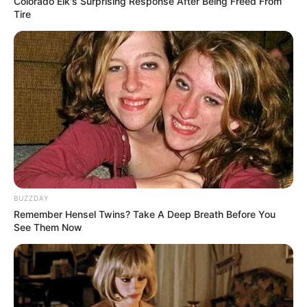
Colorado Elk's Surprising Response After Being Freed From
Tire
BUZZDAY
Remember Hensel Twins? Take A Deep Breath Before You
See Them Now