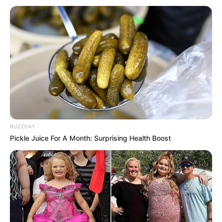
Serem! 9 Chat Ojek Online &
Pelanggan Ini Bikin Auto
Merinding
BUZZDAY
Pickle Juice For A Month: Surprising Health Boost
Bikin Ngakak, 10 Potret
Cosplay Murah Pakai Bahan