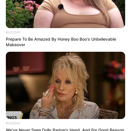
Tampil Lebih Modern, 7 Potret
Hasil Renovasi Rumah Berusia
90 Tahun
BUZZDAY
Prepare To Be Amazed By Honey Boo Boo's Unbelievable
Makeover
BUZZDAY
We’ve Never Seen Dolly Parton's Hand, And For Good Reason