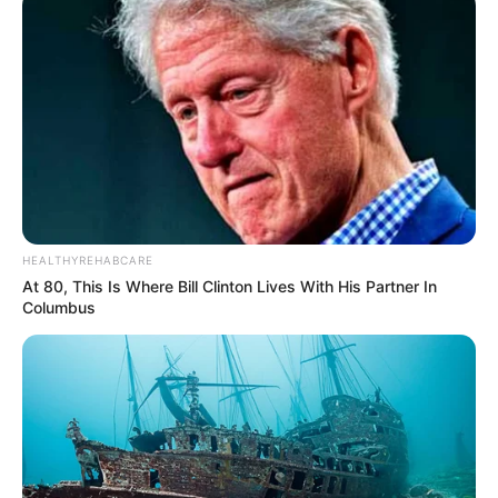
Katak yang Bikin Ketawa
Gemes
Ambyar! 10 Kalimat Baper
HEALTHYREHABCARE
Pakai Bahasa Jawa Ini Bikin
At 80, This Is Where Bill Clinton Lives With His Partner In
Galau Abis
Columbus