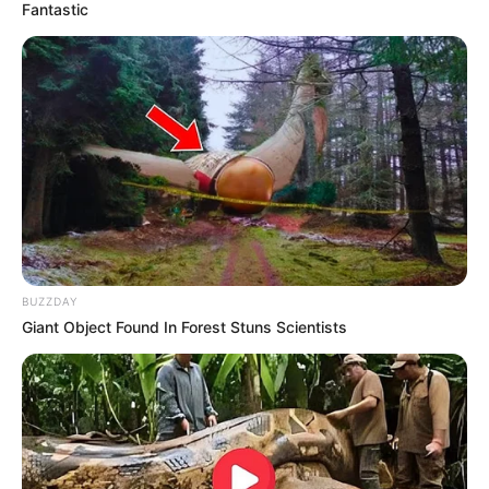
Fantastic
Tastefully Yours
Confidence Queen
Walking On Thin Ice
Tempest
BUZZDAY
Giant Object Found In Forest Stuns Scientists
My Troublesome Star
Aema