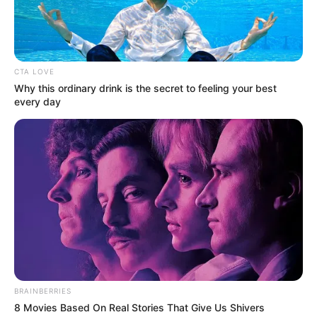
Terbaru yang Dibintangi Jang
Na Ra
Penulis:
wiwin
|
30 Oktober 2019
CTA LOVE
Why this ordinary drink is the secret to feeling your best
every day
Korea Selatan memang selalu menampilkan drama-drama
terbaiknya. Tak hanya bergenre romance, namun banyak drama
dengan genre lain yang tak kalah menarik dan sangat
direkomendasikan untuk ditonton. Akhir bulan oktober ini kita
akan sisuguhkan dengan drama yang berjudul VIP.
Drama yang mempunyai 16 episode ini akan rencananya tayang
pada 28 Oktober 2019 di statisun televisi SBS. Drama ini akan
tayang pada senin dan selasa pada jam 22:00 KST.
BRAINBERRIES
Drama ini tak hanya menghadirkan alur cerita yang berbeda dan
8 Movies Based On Real Stories That Give Us Shivers