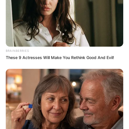
BRAINBERRIES
These 9 Actresses Will Make You Rethink Good And Evil!
(foto: SBS)
Na Jung Sun adalah seorang wanita mandiri yang cerdas dan
bekerja di department store VIP. Dirinya bertemu dengan Park
Sung Jun yang menjadi ketua tim dalam departemen store tersebut.
Setelah keduanya lama menjalin kerjasama ternyata keduanya
saling jatuh cinta.
Tak berlangsung lama keduanya memutuskan untuk menikah.