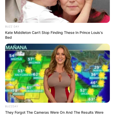
BUZZ DAY
Kate Middleton Can't Stop Finding These In Prince Louis's
Bed
LIHAT ARTIKEL LAINNYA
BUZZDAY
They Forgot The Cameras Were On And The Results Were