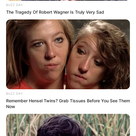
pikiran saya
BUZZ DAY
The Tragedy Of Robert Wagner Is Truly Very Sad
Kamu tidak seperti yang lain … dan itulah mengapa
aku menginginkanmu
Srsly di mana tipe pria seusiaku ini
Saya berharap kalian mengerti
Betapa aku sebenarnya mencintaimu
BUZZ DAY
Remember Hensel Twins? Grab Tissues Before You See Them
Jangan pernah biarkan seseorang memberi tahu
Now
Anda, Anda tidak dapat melakukan sesuatu
Setelah aktif di Vine, Colby Brock merambah dunia media sosial
lainnya seperti Youtube, TikTok ataupun Instagram.