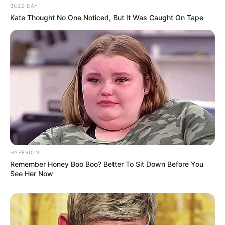
BUZZ DAY
Kate Thought No One Noticed, But It Was Caught On Tape
HABERION
Remember Honey Boo Boo? Better To Sit Down Before You
Serem! 9 Chat Ojek Online &
See Her Now
Pelanggan Ini Bikin Auto
Merinding