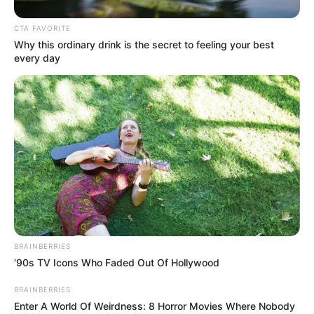
Tempat Tanggal Lahir: Stanley, Kansas, Amerika Serikat, 2
CTA FAVORITE
Januari 1997
Why this ordinary drink is the secret to feeling your best
Kewarganegaraan: Amerika Serikat
every day
Pendidikan: SMA Blue Valley
Agama: Kristen
Tinggi Badan: 180 cm
Orang Tua: Robert A. Brock (Ayah), Pat Brock (Ibu)
Saudara: Gage Brock
Pacar: –
Profesi: Youtuber, TikToker
BRAINBERRIES
Hobi: Olahraga
’90s TV Icons Who Faded Out Of Hollywood
Facebook:
@colbybrock
BRAINBERRIES
Twitter:
@colbybrock
Enter A World Of Weirdness: 8 Horror Movies Where Nobody