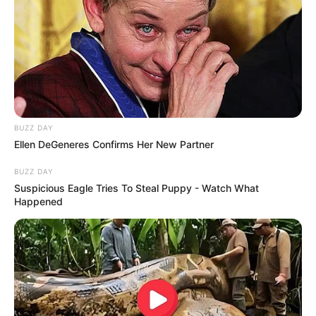
Bikin Ngakak, 10 Potret
Cosplay Murah Pakai Bahan
Seadanya
BUZZ DAY
Ellen DeGeneres Confirms Her New Partner
BUZZ DAY
Suspicious Eagle Tries To Steal Puppy - Watch What
Happened
Anti Mainstream, 10 Cara
Membawa Barang Belanjaan
Versi Warga Thailand