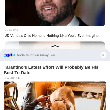
BUZZ DAY
JD Vance’s Ohio Home Is Nothing Like You'd Ever Imagine!
Before You Go
PRIVACY POLICY
DISCLAIMER
HUBUNGI KAMI
IKLAN
BUZZ DAY
Tom Cruise's Daughter Is The Most Beautiful Woman In The