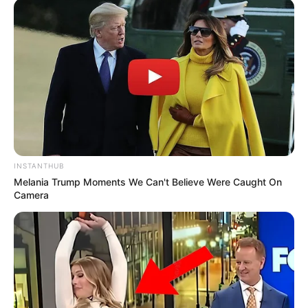
Fail! 10 Potret Makanan Gagal
Dimasak yang Bikin Kamu
Nggak Selera
INSTANTHUB
Melania Trump Moments We Can't Believe Were Caught On
Camera
10 Pose Manekin Anti
Mainstream yang Konyol
Banget