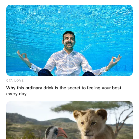
HOME
INSPIRASI
STYLE
FILM &
NGAKAK
QUOTES
HYPE
MORE
SERIES
CTA LOVE
Why this ordinary drink is the secret to feeling your best
every day