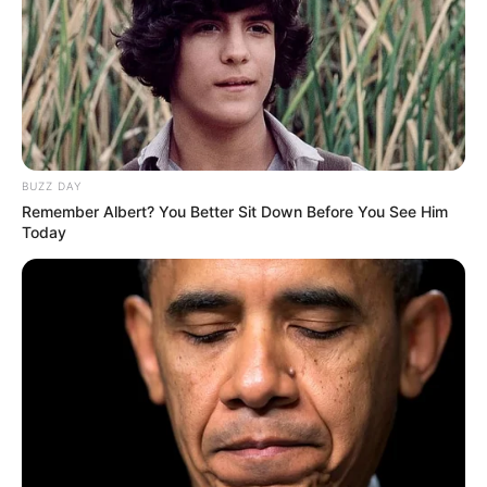
Tak hanya menjadi selebriti media sosial, ia juga mencoba untuk
berdagang lewat perilisan produk fashion.
TAGS
COLBY BROCK
SELEBRITI MANCANEGARA
TIKTOKER
YOUTUBER
BUZZ DAY
Remember Albert? You Better Sit Down Before You See Him
Today