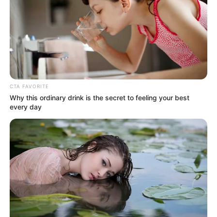
CTA FAVORITE
Why this ordinary drink is the secret to feeling your best
(foto: instagram/colbybrock)
every day
Daftar isi
Biodata & Profil
Nama Lengkap: Colby Brock
Nama Panggung: Colby Brock
Nama Panggilan:
Colby