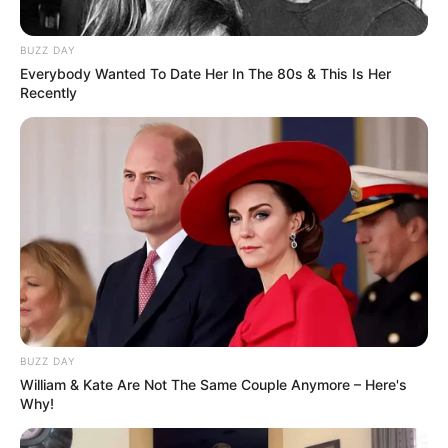
LIHAT ARTIKEL LAINNYA
BUZZ DAY
Everybody Wanted To Date Her In The 80s & This Is Her
Recently
Natasha Wilona
Anya Geraldine
Notnot
Willie Salim
BUZZ DAY
William & Kate Are Not The Same Couple Anymore – Here's
Why!