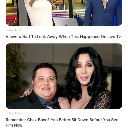
BUZZ DAY
Viewers Had To Look Away When This Happened On Live Tv
8 Kata Lucu Seputar Malam
Minggu ala Jomblo yang Bikin
Ngenes
BUZZ DAY
10 Desain Kanopi Tempat
Remember Chaz Bono? You Better Sit Down Before You See
Tidur, Serasa Beristirahat di
Him Now