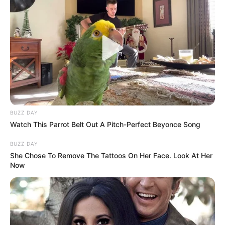
Berlliana Lovell
Anastasya Khosasih
TULIS KOMENTAR
Alamat email Anda tidak akan dipublikasikan.
Ruas yang wajib ditandai
*
BUZZ DAY
Watch This Parrot Belt Out A Pitch-Perfect Beyonce Song
BUZZ DAY
She Chose To Remove The Tattoos On Her Face. Look At Her
Now