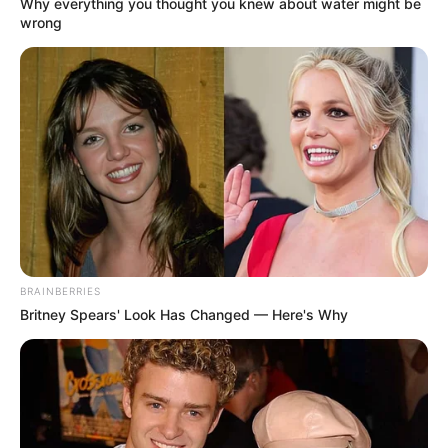
Why everything you thought you knew about water might be
wrong
BRAINBERRIES
Britney Spears' Look Has Changed — Here's Why
(Foto: instagram/cantikaaputrikirana)
Biodata & Profil