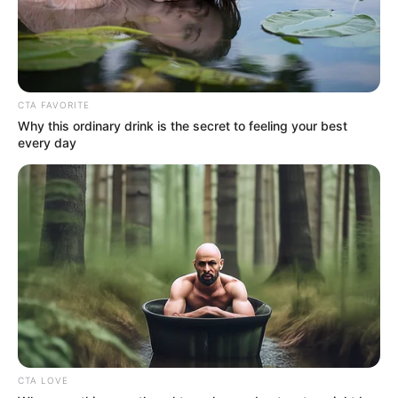
Play
CTA FAVORITE
Why this ordinary drink is the secret to feeling your best
every day
00:00
Play
Mute
Selain sibuk berakting, ia masih sempat membuat konten untuk
akun TikToknya. Ia memiliki ratusan ribu pengikut dan jutaan
likes dari konten tersebut.
Baca juga:
Biodata, Profil, dan Fakta Nilover Judge
CTA LOVE