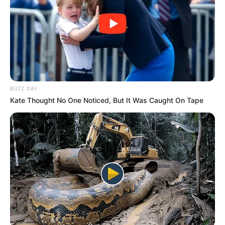
BUZZ DAY
Kate Thought No One Noticed, But It Was Caught On Tape
Serem! 9 Chat Ojek Online &
Pelanggan Ini Bikin Auto
Merinding