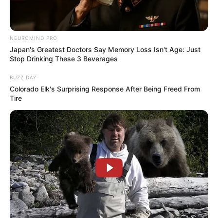
TULIS KOMENTAR
NEUROMIND PRO
Japan's Greatest Doctors Say Memory Loss Isn't Age: Just
Alamat email Anda tidak akan dipublikasikan.
Ruas yang wajib ditandai
*
Stop Drinking These 3 Beverages
BUZZ DAY
Colorado Elk's Surprising Response After Being Freed From
Tire