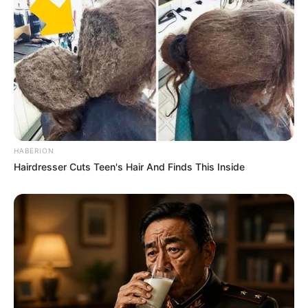
Laras Kinanda
Nyimas Ratu Rafa
HABERION
Hairdresser Cuts Teen's Hair And Finds This Inside
Shenina Cinnamon
Megan Domani
Beby Tsabina
Salshabilla Adriani