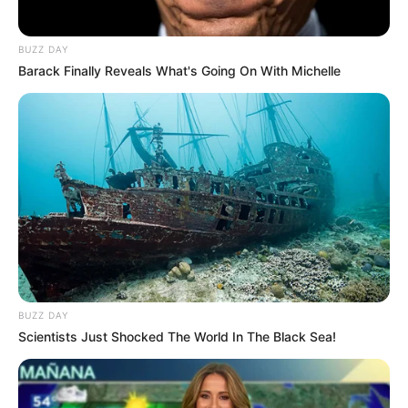
BUZZ DAY
Barack Finally Reveals What's Going On With Michelle
Tampil Lebih Modern, 7 Potret
Hasil Renovasi Rumah Berusia
90 Tahun
BUZZ DAY
Scientists Just Shocked The World In The Black Sea!