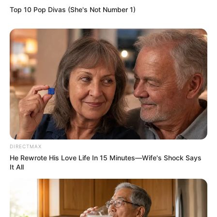
Kekayaan
Top 10 Pop Divas (She's Not Number 1)
Tak diketahui berapa total kekayaan Cantika Putri kirana,
kekayaannya berasal dari kariernya sebagai Aktris, TikToker,
Model.
DIRECTMAX
He Rewrote His Love Life In 15 Minutes—Wife's Shock Says
It All