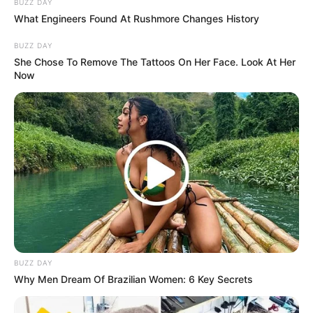
BUZZ DAY
What Engineers Found At Rushmore Changes History
BUZZ DAY
She Chose To Remove The Tattoos On Her Face. Look At Her
Now
LIHAT ARTIKEL LAINNYA
BUZZ DAY
Why Men Dream Of Brazilian Women: 6 Key Secrets