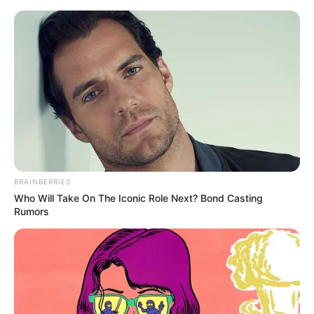
HOME
INSPIRASI
STYLE
FILM &
NGAKAK
QUOTES
HYPE
MORE
SERIES
BRAINBERRIES
Who Will Take On The Iconic Role Next? Bond Casting
Rumors