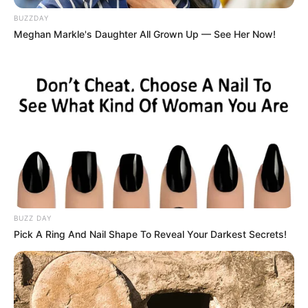
Dia terkenal karena membintangi sinetron
Panggilan
(2022).
BUZZDAY
Ia asalnya dari mana?
Meghan Markle's Daughter All Grown Up — See Her Now!
Tidak diketahui berasal dari mana.
Berapa umurnya
?
Dia lahir pada tahun 2008, dan berusia 15 tahun pada tahun 2023.
Kapan Cantika
merayakan ulang tahunnya?
Tidak diketahui kapan merayakan ulang tahun.
Berapa tingginya
?
Tidak diketahui berapa tingginya.
BUZZ DAY
Siapa orang tuanya
?
Pick A Ring And Nail Shape To Reveal Your Darkest Secrets!
Dia tidak mengungkapkan nama ayah dan ibunya.
Apakah Cantika
sudah menikah?
Dia belum menikah. Tidak ada informasi apakah dia sedang