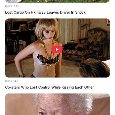
BUZZ DAY
Lost Cargo On Highway Leaves Driver In Shock
BUZZDAY
Co-stars Who Lost Control While Kissing Each Other