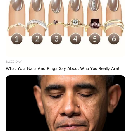
8 Kata Lucu Seputar Malam
Minggu ala Jomblo yang Bikin
Ngenes
BUZZ DAY
What Your Nails And Rings Say About Who You Really Are!
10 Desain Kanopi Tempat
Tidur, Serasa Beristirahat di
Kamar Raja