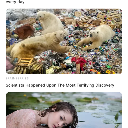
every day
Daftar isi
Karier
Di tahun 2018, ia memulai karier di dunia akting dalam sebuah
judul FTV yaitu
Cara Merubah Takdir.
Aktingnya yang bagus
melanjutkan tawaran untuk berperan di sinetron bersama Siti
Badriah berjudul
Dendang Cinta Wulan
(2018).
Setahun muncul di FTV dan sinetron, akhirnya ia debut di film
BRAINBERRIES
layar lebar berjudul
Darah Daging
(2019).
Scientists Happened Upon The Most Terrifying Discovery
Dalam film tersebut, ia diberakting dengan aktor dan aktris senior
seperti Ario Bayu, Donny Alamsyah, Estelle Linden dan banyak
lagi.