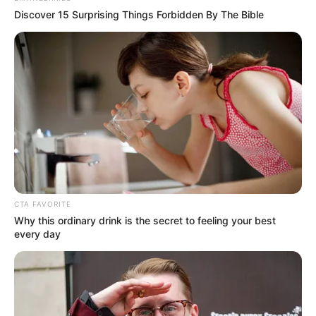
Tinggi, Berat & Penampilan Fisik
Discover 15 Surprising Things Forbidden By The Bible
Tinggi: – cm
Berat: – kg
Golongan Darah: –
Warna Rambut: Hitam
Warna Mata: Hitam
Warna Kulit: Putih
Ukuran Tubuh: –
CTA FAVORITE
Ukuran Sepatu: –
Why this ordinary drink is the secret to feeling your best
every day
Ukuran Baju: –
Pendidikan
SF Acting School, Bogor