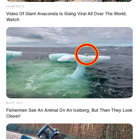
HABERION
Bikin Ngakak, 10 Potret
Video Of Giant Anaconda Is Going Viral All Over The World.
Cosplay Murah Pakai Bahan
Watch
Seadanya
Anti Mainstream, 10 Cara
Membawa Barang Belanjaan
Versi Warga Thailand
BUZZ DAY
Fishermen See An Animal On An Iceberg, But Then They Look
Closer!