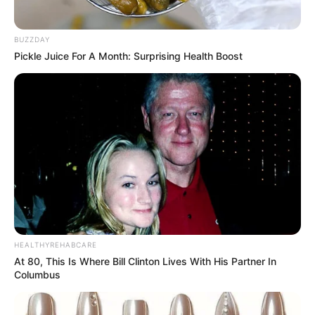
Fail! 10 Potret Makanan Gagal
BUZZDAY
Dimasak yang Bikin Kamu
Pickle Juice For A Month: Surprising Health Boost
Nggak Selera
10 Pose Manekin Anti
Mainstream yang Konyol
Banget
HEALTHYREHABCARE
At 80, This Is Where Bill Clinton Lives With His Partner In
Columbus