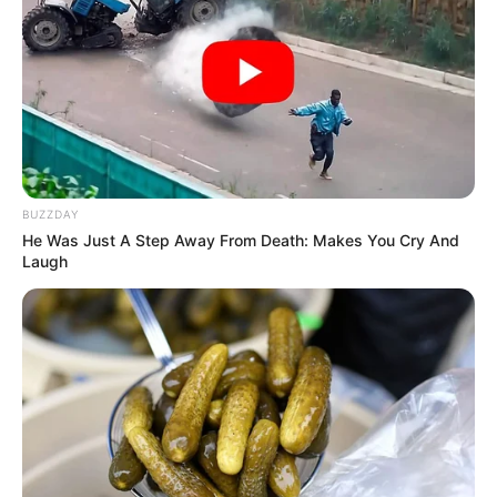
Langka Banget! 10 Pose Lucu
Katak yang Bikin Ketawa
Gemes
BUZZDAY
He Was Just A Step Away From Death: Makes You Cry And
Laugh
Ambyar! 10 Kalimat Baper
Pakai Bahasa Jawa Ini Bikin
Galau Abis