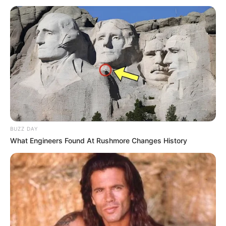
10 Pose Manekin Anti
Mainstream yang Konyol
Banget
BUZZ DAY
What Engineers Found At Rushmore Changes History
8 Kata Lucu Seputar Malam
Minggu ala Jomblo yang Bikin
Ngenes