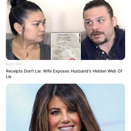
Anti Mainstream, 10 Cara
Membawa Barang Belanjaan
Versi Warga Thailand
BUZZ DAY
Receipts Don't Lie: Wife Exposes Husband's Hidden Web Of
Langka Banget! 10 Pose Lucu
Lie
Katak yang Bikin Ketawa
Gemes