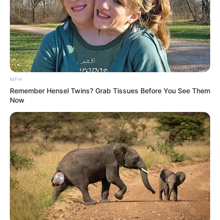
Baca selengkapnya
arrow_forward_ios
MFH
Remember Hensel Twins? Grab Tissues Before You See Them
Now
Baca juga:
Biodata, Profil, dan Fakta Lily Kenzie
Mute