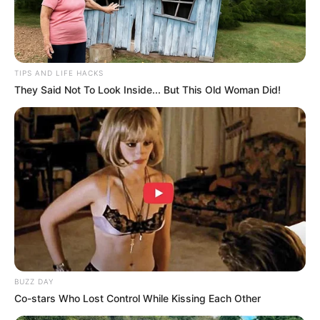
TIPS AND LIFE HACKS
They Said Not To Look Inside... But This Old Woman Did!
BUZZ DAY
Co-stars Who Lost Control While Kissing Each Other