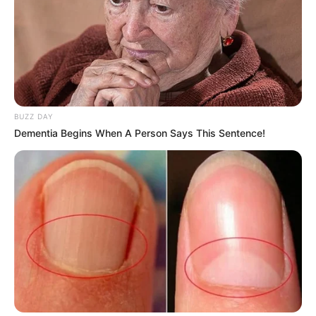
Shenina Cinnamon
Megan Domani
BUZZ DAY
Dementia Begins When A Person Says This Sentence!
Beby Tsabina
Salshabilla Adriani
TULIS KOMENTAR
Alamat email Anda tidak akan dipublikasikan.
Ruas yang wajib ditandai
*