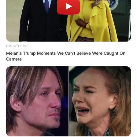
Berapa Kekayaannya
?
Tidak diketahui pasti berapa kekayaan bersihnya.
Apa kewarganegaraannya?
Kewarganegaraannya adalah Indonesia.
INSTANTHUB
Melania Trump Moments We Can't Believe Were Caught On
TAGS
BU LINGGA
GURU
SELEBGRAM
SELEBRITI INDONESIA
TIKTOKER
Camera