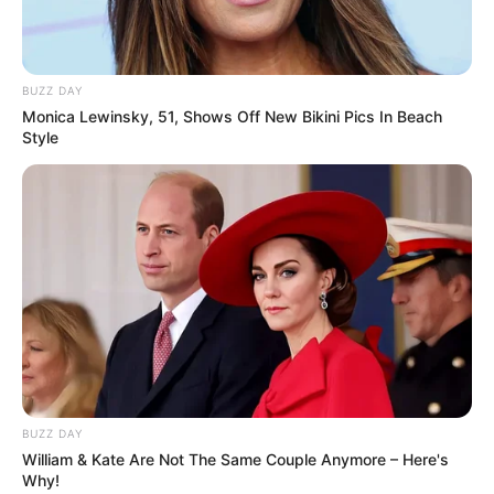
Ambyar! 10 Kalimat Baper
Pakai Bahasa Jawa Ini Bikin
Galau Abis
BUZZ DAY
Monica Lewinsky, 51, Shows Off New Bikini Pics In Beach
Style
Fail! 10 Potret Makanan Gagal
Dimasak yang Bikin Kamu
Nggak Selera
BUZZ DAY
William & Kate Are Not The Same Couple Anymore – Here's
Why!