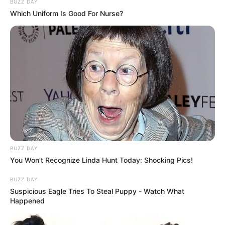
Serem! 9 Chat Ojek Online &
BUZZ DAY
Pelanggan Ini Bikin Auto
Which Uniform Is Good For Nurse?
Merinding
Bikin Ngakak, 10 Potret
Cosplay Murah Pakai Bahan
Seadanya
BUZZ DAY
You Won't Recognize Linda Hunt Today: Shocking Pics!
BUZZ DAY
Suspicious Eagle Tries To Steal Puppy - Watch What
Happened