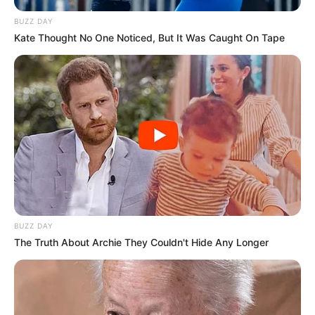
BUZZ DAY
Kate Thought No One Noticed, But It Was Caught On Tape
LIHAT ARTIKEL LAINNYA
Laras Kinanda
Nyimas Ratu Rafa
BUZZ DAY
The Truth About Archie They Couldn't Hide Any Longer