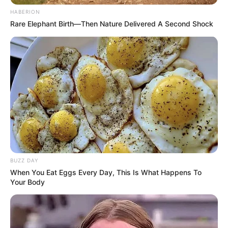
HABERION
Rare Elephant Birth—Then Nature Delivered A Second Shock
BUZZ DAY
When You Eat Eggs Every Day, This Is What Happens To
Your Body
(foto: instagram/kalinggabdt)
Biodata & Profil