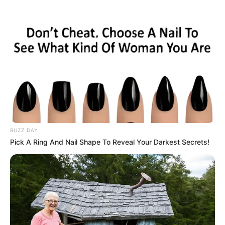
HOME
INSPIRASI
STYLE
FILM &
NGAKAK
QUOTES
HYPE
MORE
SERIES
BUZZ DAY
Pick A Ring And Nail Shape To Reveal Your Darkest Secrets!