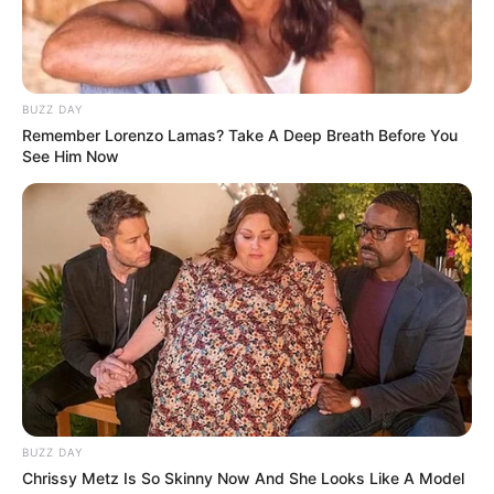
10 Desain Kanopi Tempat
Tidur, Serasa Beristirahat di
BUZZ DAY
Kamar Raja
Remember Lorenzo Lamas? Take A Deep Breath Before You
See Him Now
Tampil Lebih Modern, 7 Potret
Hasil Renovasi Rumah Berusia
90 Tahun
BUZZ DAY
Chrissy Metz Is So Skinny Now And She Looks Like A Model