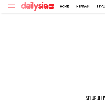
HOME
INSPIRASI
STYL
SELURUH P