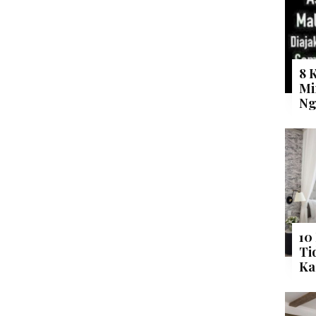
8 
Mi
Ng
10
Ti
Ka