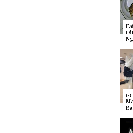
Fa
Di
Ng
10
Ma
Ba