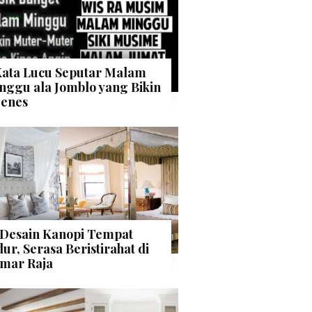
Kata Lucu Seputar Malam
nggu ala Jomblo yang Bikin
enes
 Desain Kanopi Tempat
dur, Serasa Beristirahat di
mar Raja