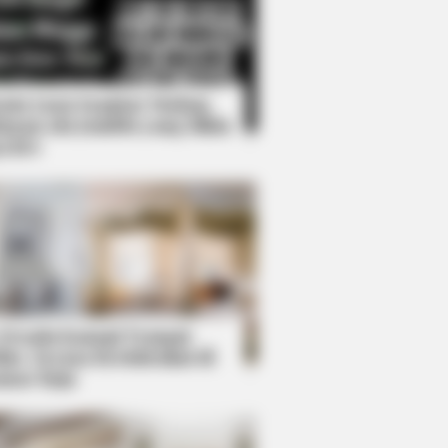
Kata Lucu Seputar Malam
nggu ala Jomblo yang Bikin
enes
ught you knew about water might
 Desain Kanopi Tempat
dur, Serasa Beristirahat di
mar Raja