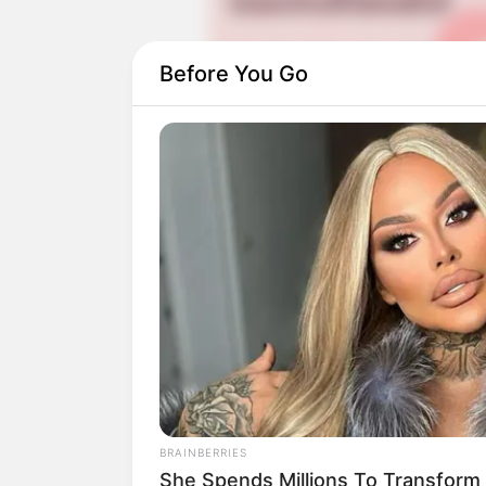
Before You Go
Kesukaannya dengan tantangan membuatn
season pertama. Saat itu, ia sudah menja
semifinal.
Ia mencoba lagi pada season kedua namun
BRAINBERRIES
walaupun ia mencatat waktu tercepat. Se
She Spends Millions To Transform 