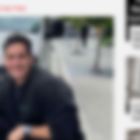
a Unice Wani
8 
Mi
Ng
CTA LOVE
acters You Probably
Why everything you tho
be wrong
10
Ti
Ka