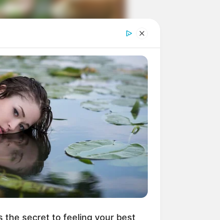
ngka Banget! 10 Pose Lucu
tak yang Bikin Ketawa
mes
byar! 10 Kalimat Baper
kai Bahasa Jawa Ini Bikin
lau Abis
s the secret to feeling your best