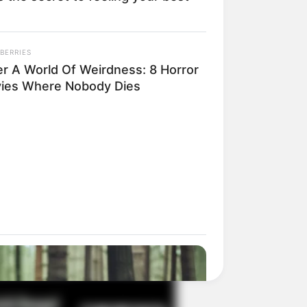
BERRIES
il! 10 Potret Makanan Gagal
er A World Of Weirdness: 8 Horror
masak yang Bikin Kamu
ies Where Nobody Dies
gak Selera
 Pose Manekin Anti
instream yang Konyol
nget