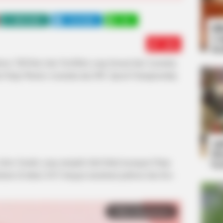
WHATSAPP
TELEGRAM
LINE
Bi
Co
Edit
Se
our, TikToker dan YouTuber yang berasal dari Australia.
ti Ninja Warrior Australia dan SPL Speed Championship
An
Me
s show Sasuke yang menjadi cikal bakal tayangan Ninja
Ve
rkarir di tahun 2015 dengan menekuni parkour dan free-
Baca selengkapnya
arrow_forward_ios