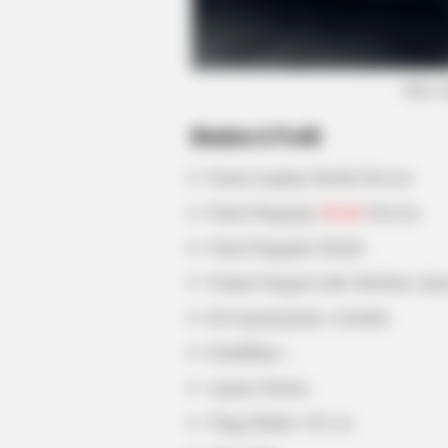
BRAINBERRIES
Disney’s Live-Action Simba Was B
(foto:
On The Cutest Lion Cub Ever
Biodata & Profil
Nama Lengkap: Brodie Pawson
Nama Panggung:
Brodie
Pawson
Nama Panggilan: Brodie
Tempat Tanggal Lahir: Brisbane, Que
Kewarganegaraan: Australia
Pendidikan: –
Agama: Kristen
Tinggi Badan: 182 cm