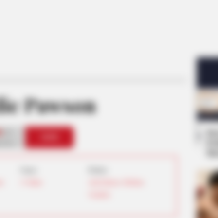
ie Pawson
Se
0
VOTE
Pe
s love
Me
Umur:
Profesi:
d
,
31 Tahun
Atlet Parkour
,
TikToker
,
Youtuber