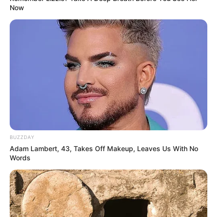
dulu ya.
Now
TAGS
BARU
SEPATU
BUZZDAY
Adam Lambert, 43, Takes Off Makeup, Leaves Us With No
Words