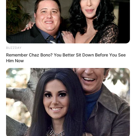
TULIS KOMENTAR
Alamat email Anda tidak akan dipublikasikan.
Ruas yang wajib ditandai
*
BUZZDAY
Remember Chaz Bono? You Better Sit Down Before You See
Him Now