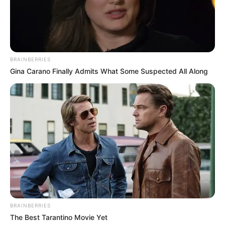
menutupi semua bagian, untuk menempelnya bisa
Mute
pakai lem tembak
BRAINBERRIES
Gina Carano Finally Admits What Some Suspected All Along
BRAINBERRIES
The Best Tarantino Movie Yet