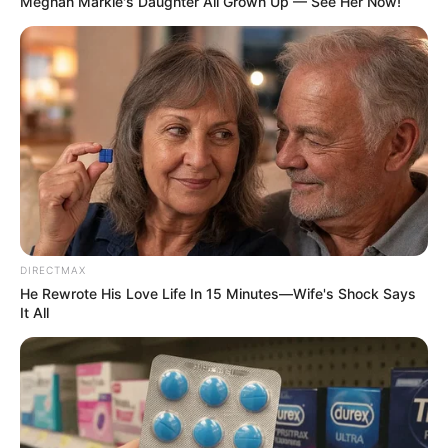
Meghan Markle's Daughter All Grown Up — See Her Now!
DIRECTMAX
(foto: reddit/enterkitten)
He Rewrote His Love Life In 15 Minutes—Wife's Shock Says
It All
6. Jika lebih suka bernuansa alam, gambar galaksi
bisa jadi pilihan agar terlihat lebih estetik saat
dipakai