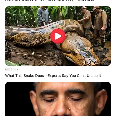
BUZZDAY
What This Snake Does—Experts Say You Can't Unsee It