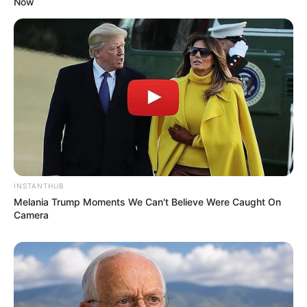
Now
8 Kata Lucu Seputar Malam
Minggu ala Jomblo yang Bikin
Ngenes
INSTANTHUB
Melania Trump Moments We Can't Believe Were Caught On
10 Desain Kanopi Tempat
Camera
Tidur, Serasa Beristirahat di
Kamar Raja