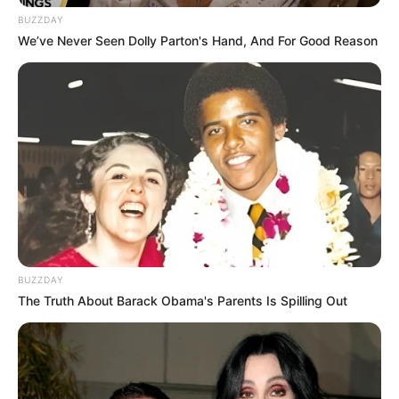
BUZZDAY
We’ve Never Seen Dolly Parton's Hand, And For Good Reason
Jadi Baru Lagi, 9 Tips
10 Potret Desain Sepatu
Cara Mudah
Mirip Kaki Hewan, Ada
Membersihkan Sepatu
Bulu-bulunya Juga
Putih
BUZZDAY
The Truth About Barack Obama's Parents Is Spilling Out
10 Potret Kantor Adidas,
Bentuk Futuristik Nan
Elegan