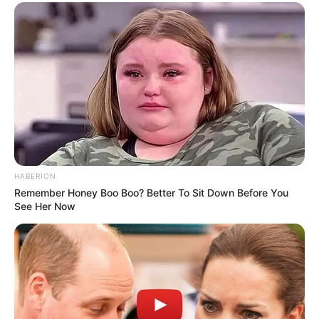
9. Dengan menggunakan manik-manik bisa membuat
berbagai macam bentuk, salah satunya bentuk mata
HABERION
Remember Honey Boo Boo? Better To Sit Down Before You
See Her Now
(foto: reddit/seaminglysera)
10. Selain sepatu, ternyata sepatu sandal juga bisa
dikreasikan terutama di bagian heelsnya. Gambar