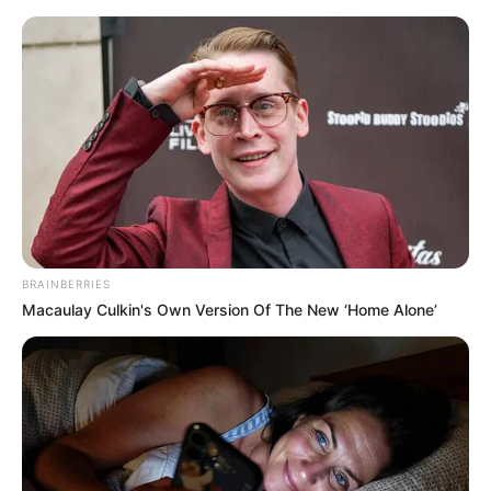
HOME
INSPIRASI
STYLE
FILM &
NGAKAK
QUOTES
HYPE
MORE
SERIES
BRAINBERRIES
Macaulay Culkin's Own Version Of The New ‘Home Alone’