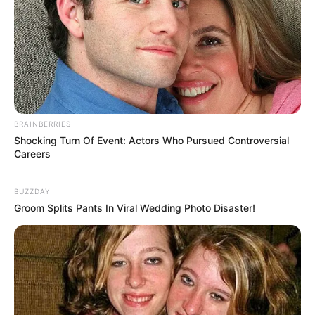
BRAINBERRIES
Shocking Turn Of Event: Actors Who Pursued Controversial
Careers
BUZZDAY
4. Kalau yang ini cukup menggunakan renda baju,
Groom Splits Pants In Viral Wedding Photo Disaster!
cukup pasang pada semua bagian agar terlihat
menarik