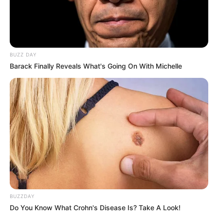
(foto: reddit/jessyp-onetwothree)
8. Salah satunya membuat pom-pom sederhana
membentuk pepohonan seperti ini nih, seperti bunga
sakura ya
BUZZ DAY
Barack Finally Reveals What's Going On With Michelle
BUZZDAY
(foto: reddit/pretentiouspygmy)
Do You Know What Crohn's Disease Is? Take A Look!