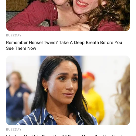
BUZZDAY
Remember Hensel Twins? Take A Deep Breath Before You
See Them Now
(foto: reddit/elephantsgraveyard)
5. Kalau jago gambar, coba deh untuk menggambar
karakter yang kamu suka. Jadi lebih percaya diri
kan?
BUZZDAY