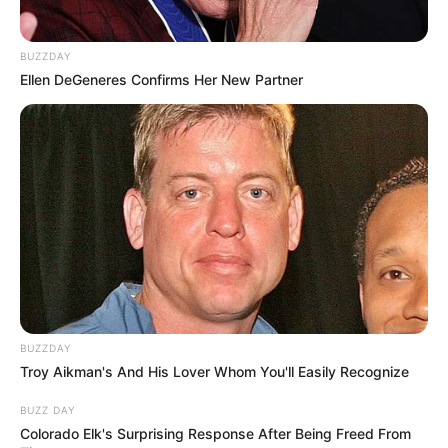
Bikin Ngakak, 10 Potret
Cosplay Murah Pakai Bahan
BUZZDAY
Seadanya
Ellen DeGeneres Confirms Her New Partner
Anti Mainstream, 10 Cara
Membawa Barang Belanjaan
Versi Warga Thailand
BUZZDAY
Troy Aikman's And His Lover Whom You'll Easily Recognize
BUZZ DAY
Colorado Elk's Surprising Response After Being Freed From