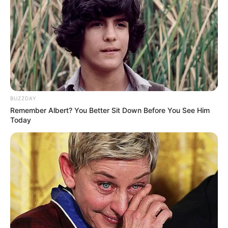
BUZZDAY
Remember Albert? You Better Sit Down Before You See Him
Today
Serem! 9 Chat Ojek Online &
Pelanggan Ini Bikin Auto
Merinding