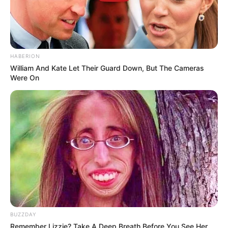
bunga bisa jadi pilihan
HABERION
William And Kate Let Their Guard Down, But The Cameras
Were On
(foto: reddit/turtleduck246)
Baca juga:
10 Lukisan yang Terbuat dari Kerikil, Gambar
Manusia hingga Hewan
Dengan barang-barang yang ada di rumah, sepatu lama jadi lebih
BUZZDAY
bagus dan tampak seperti baru. Jika tak rusak, gak perlu dibuang
Remember Lizzie? Take A Deep Breath Before You See Her