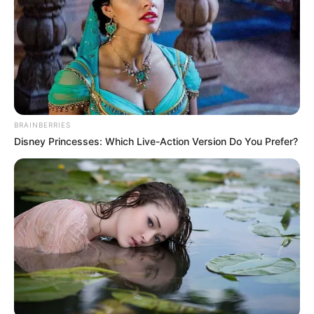
BRAINBERRIES
Disney Princesses: Which Live-Action Version Do You Prefer?
(foto: reddit/pheasantbird)
3. Jangan ragu untuk mengeluarkan potensi
terbaikmu dalam berkreasi, misalnya membuat es
krim sepatu