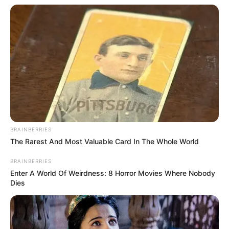
(foto: pinterest)
2. Warna polos memang paling mudah dikreasikan,
hanya dengan menempelkan bunga di bagian depan
sudah cukup bagus
BRAINBERRIES
The Rarest And Most Valuable Card In The Whole World
BRAINBERRIES
Enter A World Of Weirdness: 8 Horror Movies Where Nobody
Dies