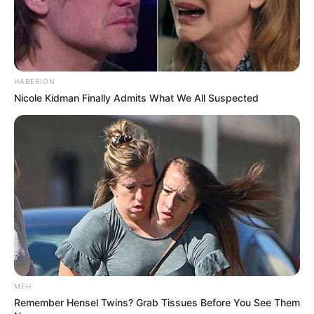
Fail! 10 Potret Makanan Gagal
Dimasak yang Bikin Kamu
Nggak Selera
HABERION
Nicole Kidman Finally Admits What We All Suspected
10 Pose Manekin Anti
Mainstream yang Konyol
Banget
MFH
Remember Hensel Twins? Grab Tissues Before You See Them