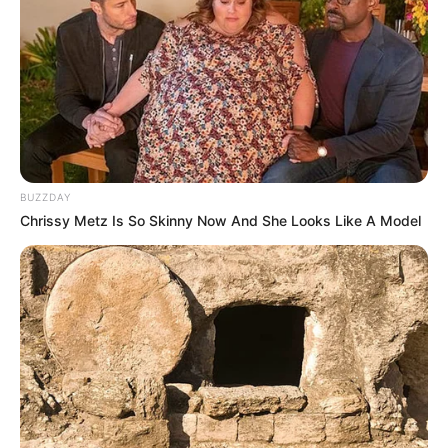
BUZZDAY
Chrissy Metz Is So Skinny Now And She Looks Like A Model
(foto:instagram/_irishbella_)
Biodata & Profil
Nama Lengkap: Yris Jetty Dirk De Beule