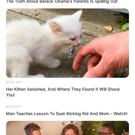
The Truth About Barack Obama's Parents Is Spilling Out
Baca selengkapnya
arrow_forward_ios
Baca juga:
Biodata, Profil, dan Fakta Morgan Oey
BUZZ DAY
Her Kitten Vanished, And Where They Found It Will Shock
Mute
You!
BUZZDAY
Man Teaches Lesson To Seat-Kicking Kid And Mom – Watch!