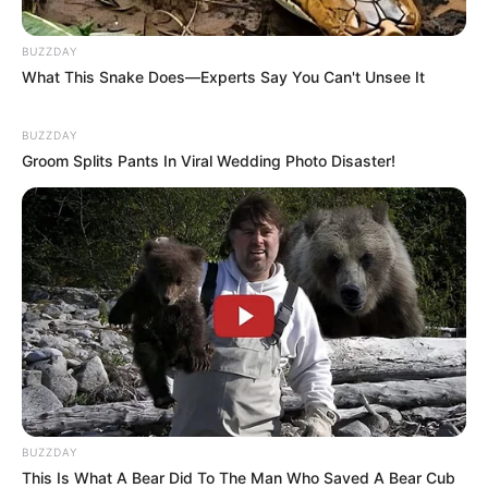
Di Mana Melani?
(SCTV | 2010), sebagai Serena Wirayuda
BUZZDAY
Tangisan Issabela
(Indosiar | 2009), sebagai Dinda
What This Snake Does—Experts Say You Can't Unsee It
Web Series
BUZZDAY
Groom Splits Pants In Viral Wedding Photo Disaster!
Phantasma
(YouTube | 2020), sebagai Irish
FTV
TV Movie: 3 Jomblo
(RCTI | 2017)
TV Movie: Dua Perempuan Kepo
(RCTI | 2016)
TV Movie: Perawan dan Cinta
(RCTI | 2015)
TV Movie: Umrah ke Tanah Abang
RCTI | (2015)
TV Movie: My Lovely Brother
(RCTI | 2013)
TV Movie: Allah Tahu Siapa yang Aku Sayang
(RCTI | 2013)
BUZZDAY
This Is What A Bear Did To The Man Who Saved A Bear Cub