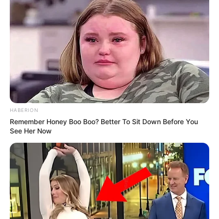
Kontroversi
HABERION
Remember Honey Boo Boo? Better To Sit Down Before You
–
See Her Now
Fakta Menarik
Ayahnya merupakan orang Belgia, sedangkan ibunya
merupakan orang Indonesia.
Ia merupakan seorang pecinta binatang.
Musisi favoritnya ialah
Beyonce Knowles
.