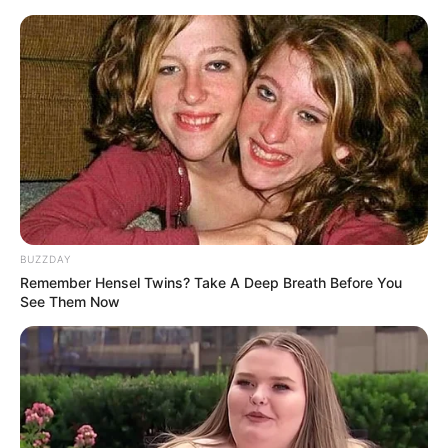
Acara TV
Islam itu Indah
(2024)
Keluarga Asik
(NET. | 2021-sekarang)
Single
Berserah
— feat
Ammar Zoni
(2020)
Model Video Musik
BUZZDAY
Semakin
– D’Masiv (2009)
Remember Hensel Twins? Take A Deep Breath Before You
See Them Now
Iklan
Nutrafor Radience Beauty
(2017)
Torabika Creamy Latte
(2017)
Biore/Biore Antibakteri
(2014)