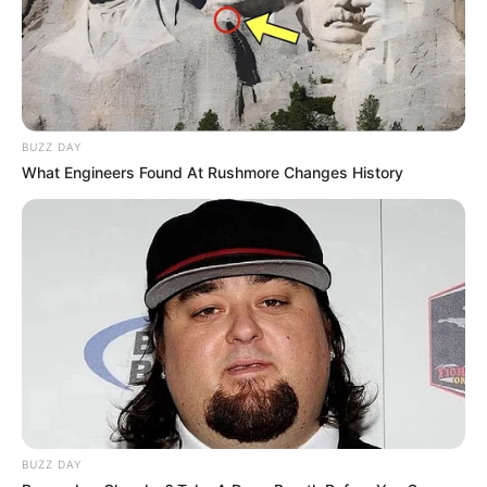
BUZZ DAY
What Engineers Found At Rushmore Changes History
(foto: instagram.com/_irishbella_)
3. Foto bareng Ammar Zoni dalam SCTV Awards 2018.
Serasi banget ya?
BUZZ DAY