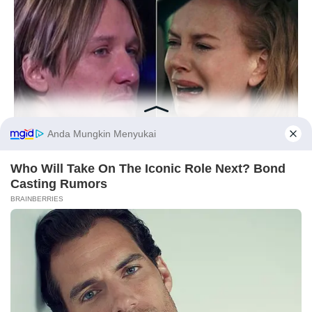
instagram.com/_irishbella_
6. Makeup soft tetap mampu memancarkan kecantikannya
HABERION
Before You Go
Nicole Kidman Finally Admits What We All Suspected