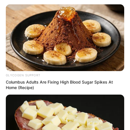
HOME
INSPIRASI
STYLE
FILM &
NGAKAK
QUOTES
HYPE
MORE
SERIES
GLYCOGEN SUPPORT
Columbus Adults Are Fixing High Blood Sugar Spikes At
Home (Recipe)