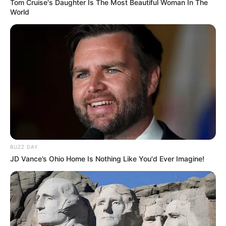
Tom Cruise's Daughter Is The Most Beautiful Woman In The
(foto: instagram.com/_irishbella_)
World
2. Bersama sang Ibunda tercinta
BUZZ DAY
JD Vance’s Ohio Home Is Nothing Like You'd Ever Imagine!