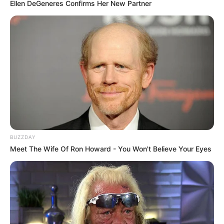
Ellen DeGeneres Confirms Her New Partner
You glow differently when you’re happy.
When you love what you have, you have everything
you need.
I never want to stop making memories with you.
Family is a gift that last forever.
BUZZDAY
Meet The Wife Of Ron Howard - You Won't Believe Your Eyes
Kebahagiaan hanya milik orang-orang yang
bersyukur.
Foto – foto Irish Bella
1. Manisnya senyum Irish Bella tak terlupakan