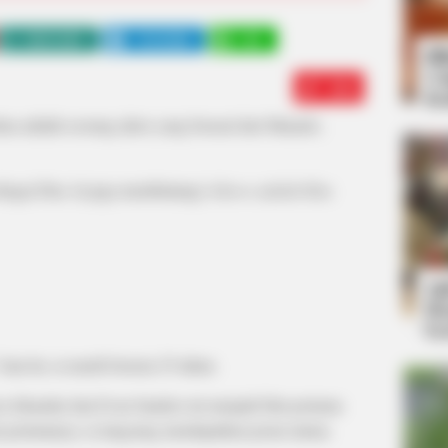
WHATSAPP
TELEGRAM
LINE
Bi
Co
Edit
Se
a adalah seorang aktor yang berasal dari Manado,
ebagai Dira. Ia juga membintangi
Jokowi adalah Kita
An
Me
Ve
aat itu, ia masih berusia 25 tahun.
ca Iskandar dan Evan Sanders ini menjadi film pertama
m pertamanya, ia langsung mendapatkan peran utama.