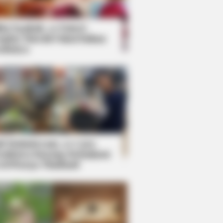
kin Ngakak, 10 Potret
splay Murah Pakai Bahan
adanya
ti Mainstream, 10 Cara
mbawa Barang Belanjaan
rsi Warga Thailand