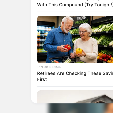
With This Compound (Try Tonight!
Baca juga:
Biodata, Profil, dan Fakta
TAYLOR SHUMAN
Retirees Are Checking These Savi
First