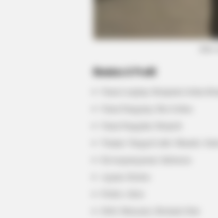
HABERION
Honey Boo Boo Is So Thin! See Her
(foto
Fierce New Photo
Biodata & Profil
Nama Lengkap: Benjamin Joshua Ro
Nama Panggung: Ben Joshua
Nama Panggilan: Benjosh
Tempat, Tanggal Lahir: Manado, Sula
Kewarganegaraan: Indonesia
Agama: Kristen
Profesi: Aktor
Hobi: Menyanyi, Bermain Gitar