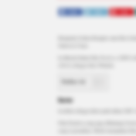
SHARE
TWEET
SHARE
Benjamin Joshua Rompies atau Ben Joshu
Sulawesi Utara.
Ia dikenal dalam film
Dealova
(2005) s
(2014) sebagai Joko Widodo.
Daftar isi
Karier
Ia debut sebagai aktor pada tahun 2005. S
Film Dealova yang juga dibintangi Jessi
yang ia perankan. Meski merupakan fil