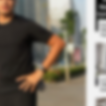
8 
Mi
Ng
HABERION
bus Are Already On
A Trail Camera Capture
10
Ti
Ka