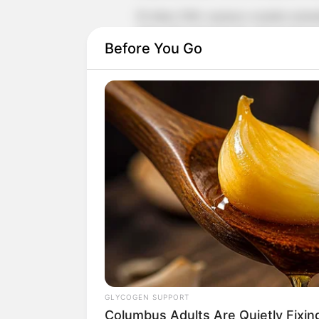
Di tahun 2006, namanya semakin melamb
dalam film Cinta Pertama. Hal tersebut t
Before You Go
juga meraih sukses besar di pasaran.
Setelahnya, ia selalu mendapatkan kesem
Jumat Kliwon
(2007),
Hantu Rumah Am
Bukan hanya sinema layar lebar, wajahnya
banyak sinetron, misalnya saja
Pacar Pi
Aisyah
(2019), dan lain-lain.
GLYCOGEN SUPPORT
Columbus Adults Are Quietly Fixi