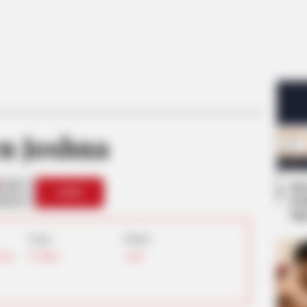
n Joshua
25
Se
VOTE
Pe
s love
Me
Umur:
Profesi:
tara
,
45 Tahun
Aktor