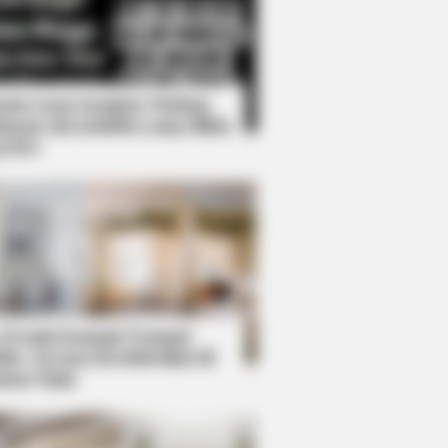
Kata Lucu Seputar Malam
nggu ala Jomblo yang Bikin
enes
s What No One Should See
 Desain Kanopi Tempat
dur, Serasa Beristirahat di
mar Raja