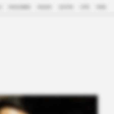
E
FILM & SERIES
NGAKAK
QUOTES
HYPE
MORE