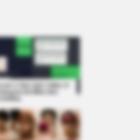
rem! 9 Chat Ojek Online &
langgan Ini Bikin Auto
rinding