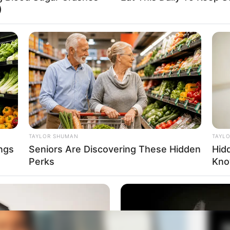
)
Fa
Di
Ng
 Titi Kamal
Mute
TAYLOR SHUMAN
TAYL
ngs
Seniors Are Discovering These Hidden
Hid
Perks
Kno
10
Ma
Ba