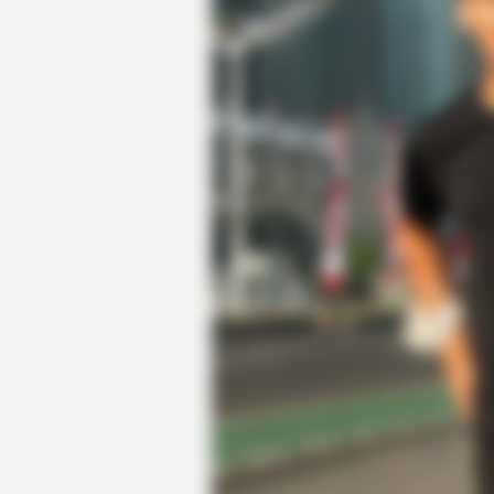
RURAL HEARTS
Farmers And Ranchers Near Colum
Here