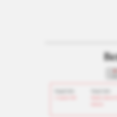
Be
fan
Tanggal Lahir:
Tempat Lahir:
13 Agustus
1980
Manado
,
Sulawesi U
Indonesia