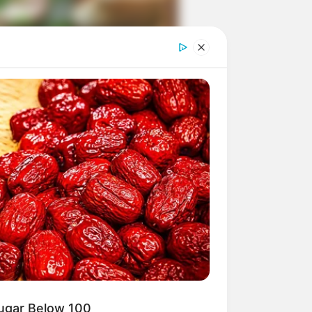
ngka Banget! 10 Pose Lucu
tak yang Bikin Ketawa
mes
byar! 10 Kalimat Baper
kai Bahasa Jawa Ini Bikin
lau Abis
Sugar Below 100