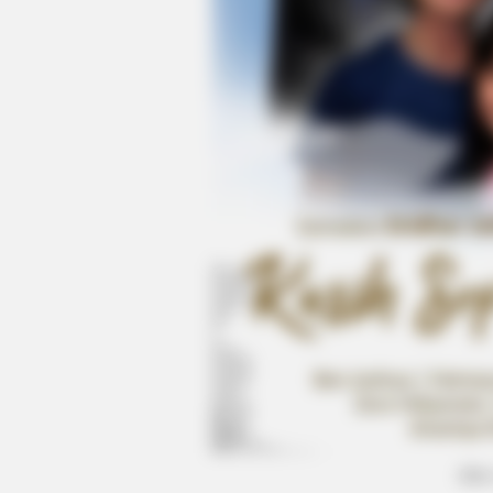
BRAINBERRIES
Bollywood’s Boldest Dance Scenes 
(foto