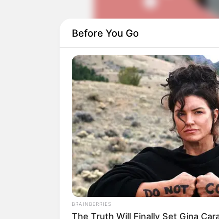
Before You Go
DETAIL KASIH SEPANJANG MA
Judul: Kasih Sepanjang Masa
Genre: Drama, Keluarga
Negara: Indonesia
Sutradara: Sridhar Jetty
Produser: Raam Punjabi
Penulis Naskah: Tim Multivison Plus
Rumah Produksi: Mutivision Plus Pic
Channel TV: RCTI
BRAINBERRIES
Jumlah Episode: –
The Truth Will Finally Set Gina Ca