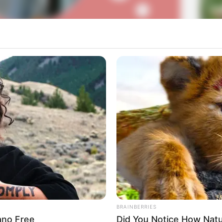
La
Ka
SA
Ge
Mute
Am
Pa
 (MVP Pictures)
Ga
tures (MVP Pictures)
BRAINBERRIES
rano Free
Did You Notice How Nat