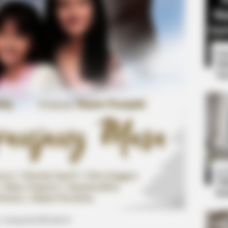
8 
Mi
Ng
BRAINBERRIES
Still Trending
Tarantino Wants To End 
10
Ti
Ka
: instagram/officialrcti)