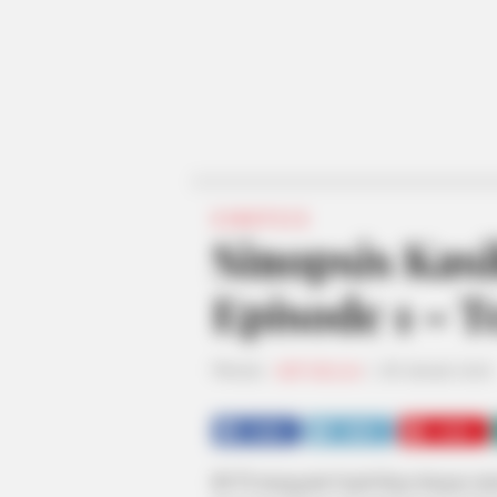
SINOPSIS
Sinopsis Kas
Episode 1 – 
Penulis:
staff dailysia
|
28 Januari 2020
SHARE
TWEET
SHARE
RCTI mengganti Ogah Rugi dengan sinet