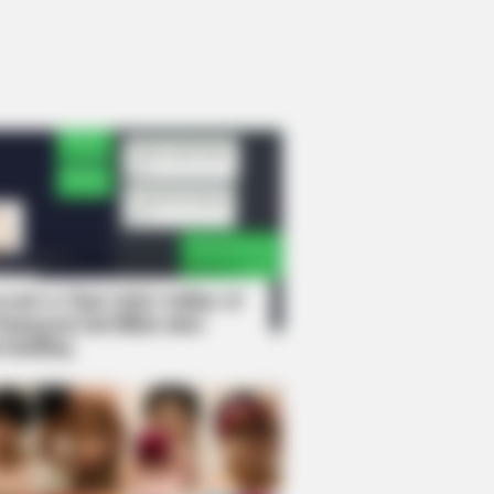
rem! 9 Chat Ojek Online &
langgan Ini Bikin Auto
rinding