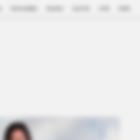
E
FILM & SERIES
NGAKAK
QUOTES
HYPE
MORE