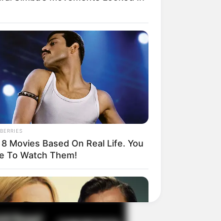
il! 10 Potret Makanan Gagal
masak yang Bikin Kamu
gak Selera
BERRIES
 8 Movies Based On Real Life. You
e To Watch Them!
 Pose Manekin Anti
instream yang Konyol
nget