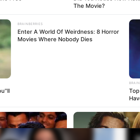
The Movie?
ul 14.30 WIB
BRAINBERRIES
Fa
Enter A World Of Weirdness: 8 Horror
Di
Movies Where Nobody Dies
Ng
BRAIN
''ll
Top
Hav
10
Ma
Ba