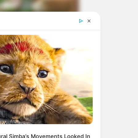
ngka Banget! 10 Pose Lucu
tak yang Bikin Ketawa
mes
byar! 10 Kalimat Baper
kai Bahasa Jawa Ini Bikin
lau Abis
ural Simba’s Movements Looked In