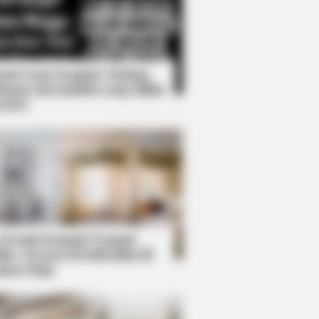
Kata Lucu Seputar Malam
nggu ala Jomblo yang Bikin
enes
His Career With This Movie?
 Desain Kanopi Tempat
dur, Serasa Beristirahat di
mar Raja