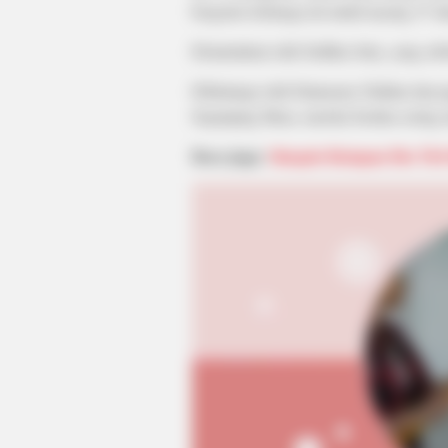
bergenre keluarga ini mulai tayang 27 J
Disutradarai oleh Sridhar Jetty, yang 
Dibintangi oleh Fatmasury Dahlan dan 
Sepanjang Masa, mereka berdua sering
Baca juga:
Sinopsis Ratapan Ibu Tir