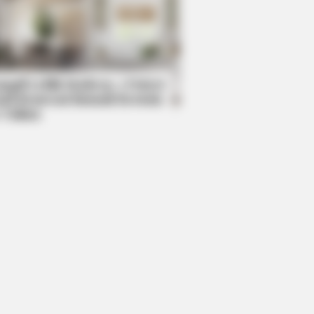
BERRIES
 Did He Leave At The Peak Of
s Show's Run?
mpil Lebih Modern, 7 Potret
sil Renovasi Rumah Berusia
 Tahun