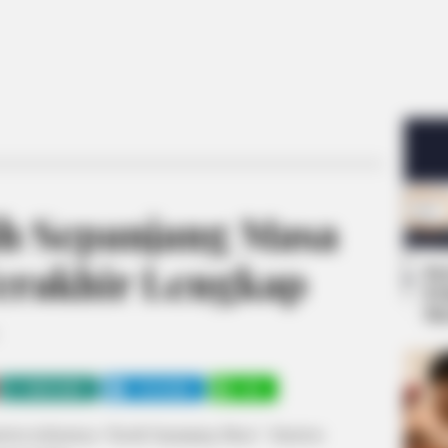
ih Sepanjang Masa
Terakhir Lengkap
Se
Pe
Me
WHATSAPP
TELEGRAM
LINE
ron terbarunya “Kasih Sepanjang Masa”. Sinetron