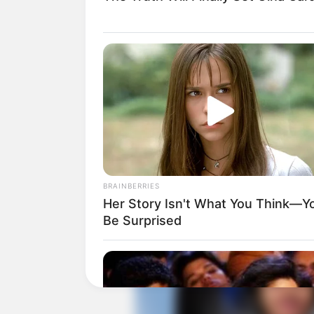
Masa Tayang: mulai 27 Januari 2019
Jadwal Tayang: Senin – Minggu puk
BRAINBERRIES
Her Story Isn't What You Think—You
Be Surprised