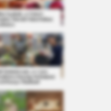
kin Ngakak, 10 Potret
splay Murah Pakai Bahan
adanya
ti Mainstream, 10 Cara
mbawa Barang Belanjaan
rsi Warga Thailand