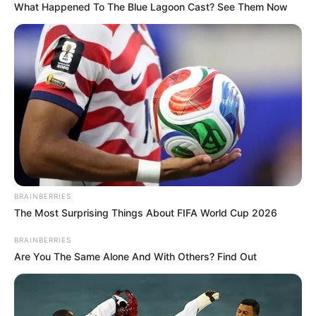
What Happened To The Blue Lagoon Cast? See Them Now
Nama Lengkap: Shivani Tomar
Nama Panggung: Shivani Tomar
Nama Panggilan: Shivani
Tempat, Tanggal Lahir: India, 22 Februari 1990
Kewarganegaraan: Indian
Pendidikan: –
Agama: Hindu
Orang Tua: –
BRAINBERRIES
The Most Surprising Things About FIFA World Cup 2026
Saudara: Neerja
Pacar: –
BRAINBERRIES
Are You The Same Alone And With Others? Find Out
Profesi: Aktris, Model
Hobi: Membaca, Menari, Menggambar
Facebook: –