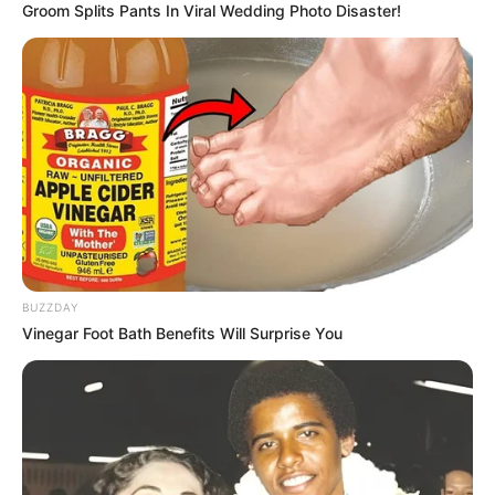
Groom Splits Pants In Viral Wedding Photo Disaster!
BUZZDAY
Foto – foto Shivani Tomar
Vinegar Foot Bath Benefits Will Surprise You
1. Memakai riasan khas India, Shivani tampak memukau