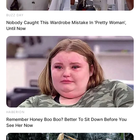
BUZZ DAY
Nobody Caught This Wardrobe Mistake In 'Pretty Woman',
10 Pose Manekin Anti
Until Now
Mainstream yang Konyol
Banget
8 Kata Lucu Seputar Malam
Minggu ala Jomblo yang Bikin
Ngenes
HABERION
Remember Honey Boo Boo? Better To Sit Down Before You
See Her Now