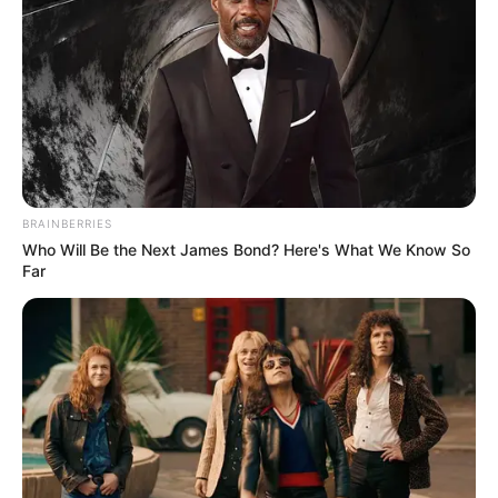
2
VOTE
fans love
Tanggal Lahir:
Tempat Lahir:
22 Februari
1990
India
Umur:
Profesi:
36 Tahun
Aktris
BRAINBERRIES
Who Will Be the Next James Bond? Here's What We Know So
Far
Edit
Bagi pecinta serial drama India pasti sudah tidak asing lagi dengan
sosok Shivani Tomar. Ia populer berkat perannya berperan sebagai
Chandni Vashisth di serial
Iss Pyaar Ko Kya Naam Doon 3
tahun
2017 lalu.