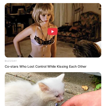
(foto: instagram/shivanitomar9)
3. Dengan gaya casual juga gak kalah menarik
BUZZDAY
Co-stars Who Lost Control While Kissing Each Other