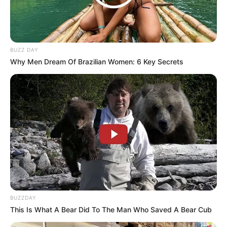
5. Dengan busana serba putih dalam sesi pemotretan
BUZZ DAY
Why Men Dream Of Brazilian Women: 6 Key Secrets
BUZZDAY
This Is What A Bear Did To The Man Who Saved A Bear Cub