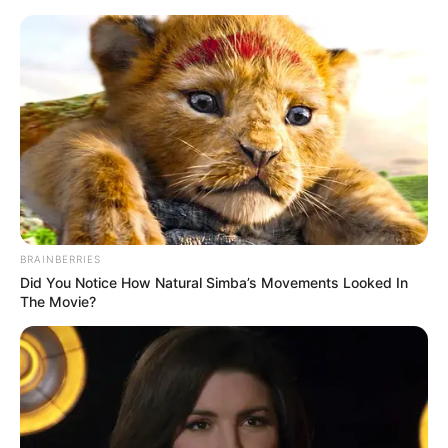
HOME
INSPIRASI
STYLE
FILM &
NGAKAK
QUOTES
HYPE
MORE
SERIES
BRAINBERRIES
Did You Notice How Natural Simba’s Movements Looked In
The Movie?