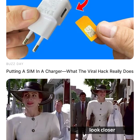
Ambyar! 10 Kalimat Baper
Pakai Bahasa Jawa Ini Bikin
Galau Abis
BUZZ DAY
Putting A SIM In A Charger—What The Viral Hack Really Does
Fail! 10 Potret Makanan Gagal
Dimasak yang Bikin Kamu
Nggak Selera