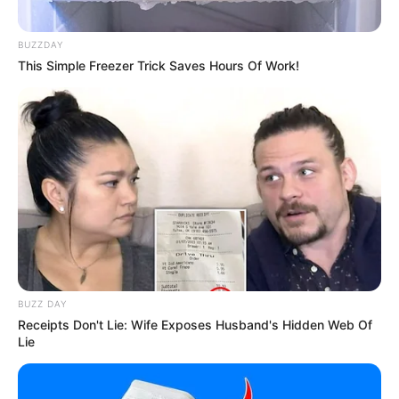
Anti Mainstream, 10 Cara
BUZZDAY
Membawa Barang Belanjaan
This Simple Freezer Trick Saves Hours Of Work!
Versi Warga Thailand
Langka Banget! 10 Pose Lucu
Katak yang Bikin Ketawa
Gemes
BUZZ DAY
Receipts Don't Lie: Wife Exposes Husband's Hidden Web Of
Lie