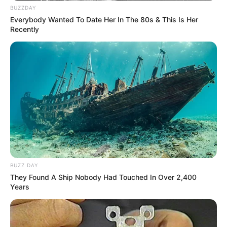
BUZZDAY
Everybody Wanted To Date Her In The 80s & This Is Her
Megan Domani
Beby Tsabina
Recently
Salshabilla Adriani
Cut Syifa
TULIS KOMENTAR
BUZZ DAY
They Found A Ship Nobody Had Touched In Over 2,400
Alamat email Anda tidak akan dipublikasikan.
Ruas yang wajib ditandai
*
Years