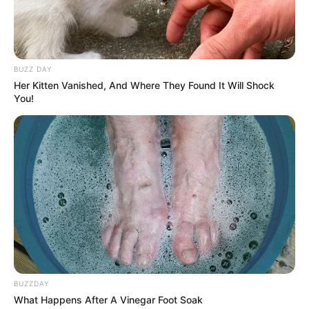
BUZZ DAY
Her Kitten Vanished, And Where They Found It Will Shock
You!
(foto: instagram/shivanitomar9)
4. Menghabiskan waktu dengan membaca di pesawat
BUZZDAY
What Happens After A Vinegar Foot Soak