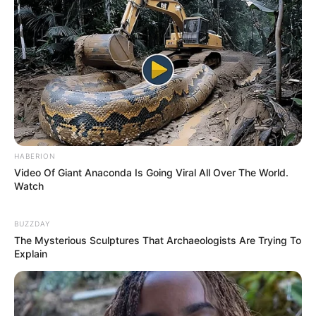
10 Desain Kanopi Tempat
Tidur, Serasa Beristirahat di
Kamar Raja
HABERION
Video Of Giant Anaconda Is Going Viral All Over The World.
Watch
BUZZDAY
Tampil Lebih Modern, 7 Potret
The Mysterious Sculptures That Archaeologists Are Trying To
Hasil Renovasi Rumah Berusia
Explain
90 Tahun