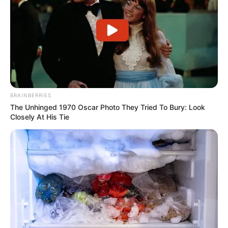
Serem! 9 Chat Ojek Online &
Pelanggan Ini Bikin Auto
Merinding
BRAINBERRIES
The Unhinged 1970 Oscar Photo They Tried To Bury: Look
Closely At His Tie
Bikin Ngakak, 10 Potret
Cosplay Murah Pakai Bahan
Seadanya