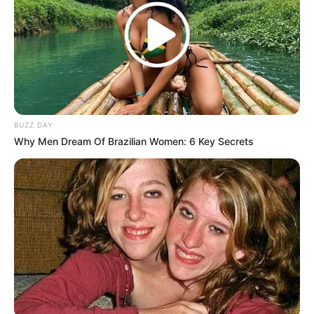
Facebook:
SKYLE (스카이리)
Twitter:
@official_skyle
Instagram:
@official_skyle
Youtube:
SKYLE (스카이리)
TikTok:
@official_skyle
BUZZ DAY
Why Men Dream Of Brazilian Women: 6 Key Secrets
Fancafe:
SKYLE Official
Weibo:
SKYLE组合
Member SKYLE
1. Chaehyeon