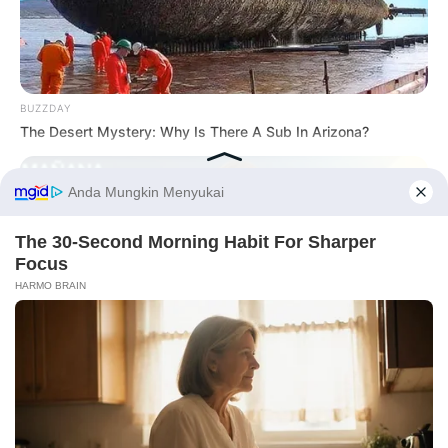
BUZZDAY
The Desert Mystery: Why Is There A Sub In Arizona?
Before You Go
Serem! 9 Chat Ojek Online &
Pelanggan Ini Bikin Auto
Merinding
BUZZDAY
They Forgot The Cameras Were On And The Results Were
Fantastic