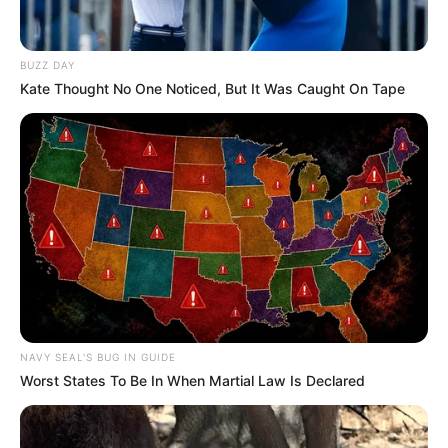
BUZZ DAY
Kate Thought No One Noticed, But It Was Caught On Tape
NAVY SEAL'S BUG IN GUIDE
Worst States To Be In When Martial Law Is Declared
SKYLE