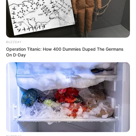
BUZZDAY
Operation Titanic: How 400 Dummies Duped The Germans
On D-Day
(foto: instagram:/official_skyle)
Biodata & Profil
Nama Lengkap: Lee Yoojung
Nama Panggung: Ujeong
Nama Panggilan: Ujeong
Tempat, Tanggal Lahir: Korea Selatan, 18 September 2001
Kewarganegaraan: Korea Selatan