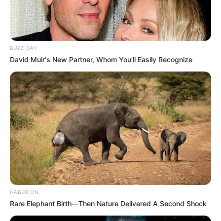
BUZZ DAY
David Muir's New Partner, Whom You'll Easily Recognize
HABERION
Rare Elephant Birth—Then Nature Delivered A Second Shock
LIHAT ARTIKEL LAINNYA