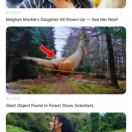
BUZZDAY
Meghan Markle's Daughter All Grown Up — See Her Now!
(foto: instagram:/official_skyle)
BUZZDAY
Giant Object Found In Forest Stuns Scientists
Daftar isi
Sosial Media Resmi