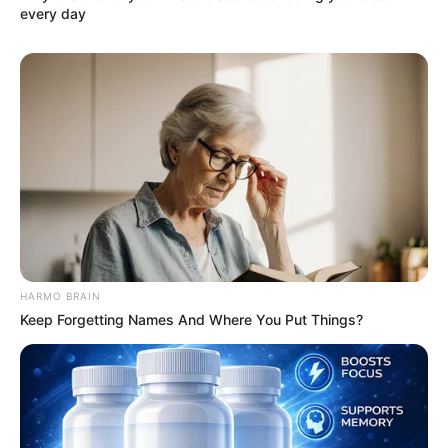
every day
(foto: instagram:/official_skyle)
Biodata & Profil
Nama Lengkap: Kwak Dayoung
Nama Panggung: Erin
Nama Panggilan: Dayoung, Erin
Tempat, Tanggal Lahir: Korea Selatan, 3 Mei 2001
HARMO BRAIN
Kewarganegaraan: Korea Selatan
Keep Forgetting Names And Where You Put Things?
Pendidikan: –
Agama: –
Zodiak: Taurus