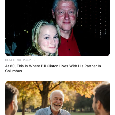
BLACKPINK
IVE
HEALTHYREHABCARE
At 80, This Is Where Bill Clinton Lives With His Partner In
Columbus
&TEAM
RESCENE