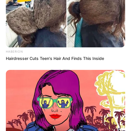
(foto: instagram:/official_skyle)
HABERION
Hairdresser Cuts Teen's Hair And Finds This Inside