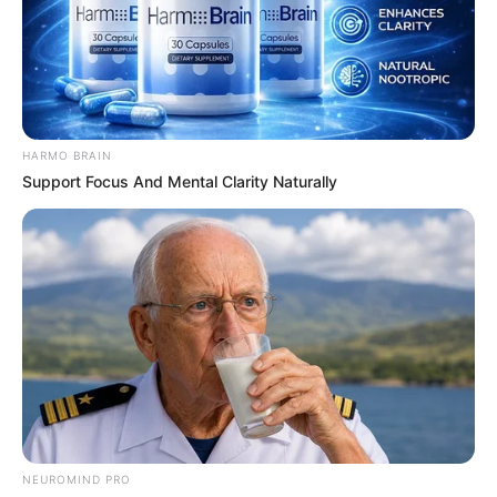
Tinggi Badan: –
Berat Badan: –
Golongan Darah: –
Posisi: Visual, Vokalis
Hobi: –
HARMO BRAIN
Support Focus And Mental Clarity Naturally
Fakya Menarik
Penampilannya yang menarik bukan satu-satunya kelebihan dia.
Ia memiliki kepribadian yang seksi dan menyenangkan
Ia memiliki suara yang serak.
Senang melakukan make up dan tari perut.
Ia dan Ujeong berada di sekolah yang sama.
4. Ujeong
NEUROMIND PRO