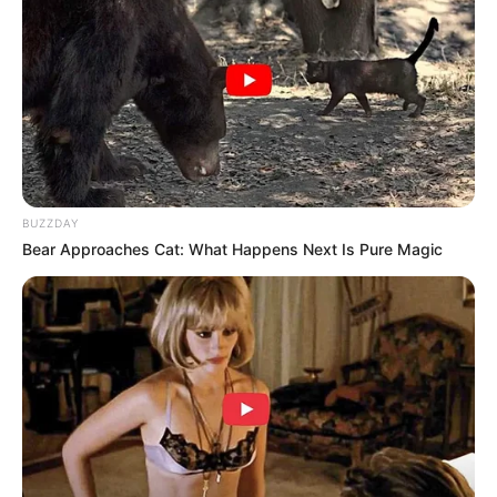
6
VOTE
fans love
Debut:
Asal:
4 Agustus
2021
Seoul
,
Korea Selatan
Jumlah Anggota:
Fandom:
4 Member
-
BUZZDAY
Bear Approaches Cat: What Happens Next Is Pure Magic
Edit
SKYLE atau Show the Kinetic & Youth Leading a new Episode,
sebelumnya dikenal dengan nama
Good Luck Girls
.
SKYLE merupakan bentukan dari Good Luck Entertainment,
yang merupakan divisi Korea dari One Cool Jacso Entertainment