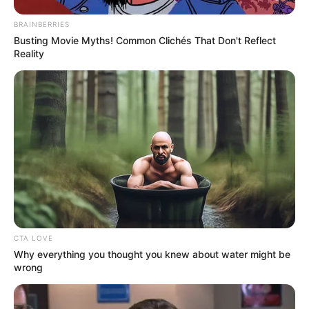
BRAINBERRIES
Busting Movie Myths! Common Clichés That Don't Reflect
Reality
Biodata & Profil
Nama Lengkap: Kim Chaehyeon
Nama Panggung: Chaehyeon
Nama Panggilan: –
Tempat, Tanggal Lahir: Namwon, Provinsi Jeolla Utara, Korea
Selatan, 28 September 1999
Kewarganegaraan: Korea Selatan
CTA LOVE
Pendidikan: –
Why everything you thought you knew about water might be
Agama: –
wrong
Zodiak: Libra