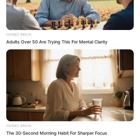
Minami RESCENE
Zena RESCENE
HARMO BRAIN
Adults Over 50 Are Trying This For Mental Clarity
TULIS KOMENTAR
Alamat email Anda tidak akan dipublikasikan.
Ruas yang wajib ditandai
*
HARMO BRAIN
The 30-Second Morning Habit For Sharper Focus