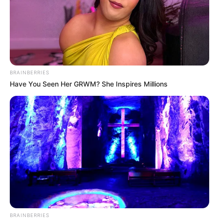
Tujuan hidupnya adalah menjadi muda dan kaya. 20 tahun ke
depan, ia ingin jadi jutawan.2
Menurutnya bagian yang paling menarik darinya adalah mata
dan bentuk tubuh yang bagus.
Makanan favoritnya adalah teh, sup bergaya China, strawberry.
BRAINBERRIES
Ia paling tidak suka dengan dada ayam
Have You Seen Her GRWM? She Inspires Millions
Musim favoritnya adalah musim dingin.
Warna favorinya adalah hitam.
Nomor favoritnya adalah 7.
Gaya berbusananya simple.
Lagu favoritnya adalah
Let Me Out
oleh Jonghyun.
Film favoritnya
The Age of Adaline
. Sementara drama
favoritnya adalah
Gossip Girl
.
Untuk genre drama ia lebih menyukai genre aksi ketimbang
BRAINBERRIES