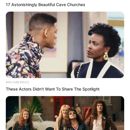
melodrama dan drama fiksi.
17 Astonishingly Beautiful Cave Churches
Ia mengaku kurang percaya diri.
Ia suka tidur paling lama 20 jam dan paling sebentar 20 menit.
Ia menaruh rasa hormat pada Sunmi.
Tujuan pertama wisatanya adalah Korea, namun ia juga ingin
mengunjungi Finlandia dan Jerman.
Ia sangat menyukai gelang.
Ia lebih memilih Zhazhan (mi hitam China) daripada Zhampon
(sup peda seafood).
BRAINBERRIES
3. Erin
These Actors Didn't Want To Share The Spotlight