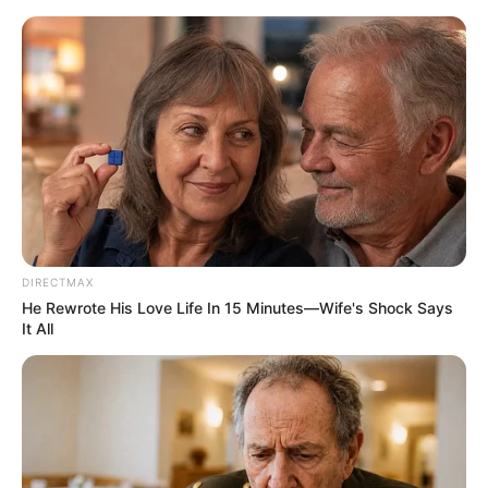
HOME
INSPIRASI
STYLE
FILM &
NGAKAK
QUOTES
HYPE
MORE
SERIES
DIRECTMAX
He Rewrote His Love Life In 15 Minutes—Wife's Shock Says
It All