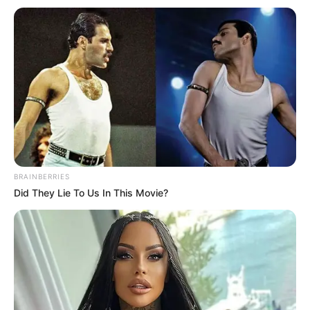
BTR atau tim Bigetron Esport. Tak hanya bermain, ia juga
menjadi juara di berbagai ajang perlombaan.
Daftar isi
Karier
Maureen Gabriella atau BTR Alice populer sejak menjadi anggota
tim Bigerton Esports. Dari menekuni hobinya bermain
game
secara profesional, ia berhasil mengumpulkan pundi-pundi
BRAINBERRIES
uang.
Did They Lie To Us In This Movie?
Pada April 2019, ia bergabung klub Belletron Ace. Dengan
kemampuannya meracik strategi, ia mengambil peran sebagai
Rusher dan Scout di Belletron Ace hingga akhirnya memutuskan
keluar pada Maret 2020.
Selepas dari Belletron Ace, ia bergabung dengan Bigerton Esports