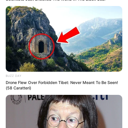
Bikin Ngakak, 10 Potret
Cosplay Murah Pakai Bahan
Seadanya
BUZZ DAY
Drone Flew Over Forbidden Tibet: Never Meant To Be Seen!
(58 Caratteri)
Anti Mainstream, 10 Cara
Membawa Barang Belanjaan
Versi Warga Thailand