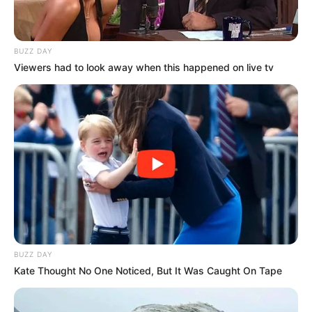
BUZZ DAY
Viewers had to look away when this happened on live tv
Laras Kinanda
Nyimas Ratu Rafa
Shenina Cinnamon
Megan Domani
BUZZ DAY
Kate Thought No One Noticed, But It Was Caught On Tape