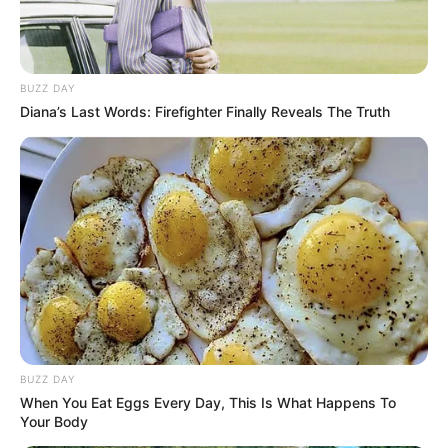
BUZZ DAY
Quotes
Diana’s Last Words: Firefighter Finally Reveals The Truth
Bicaralah padaku lewat lagu dan puisi
Sibuk membuat kenangan
Perlakukan dirimu dengan baik sehingga orang lain
akan melakukan hal yang sama
Berkendara mengelilingi kota dengan mata tertutup..
BUZZ DAY
Tak ada telepon di sisa cahaya, hanya ada kamu dan
When You Eat Eggs Every Day, This Is What Happens To
aku
Your Body