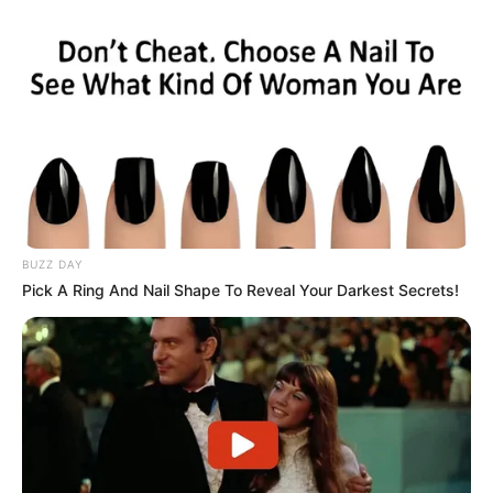
BUZZ DAY
Pick A Ring And Nail Shape To Reveal Your Darkest Secrets!
(foto: instagram/btr_alicee)
3. Tampil anggun dalam balutan dress berwarna hitam