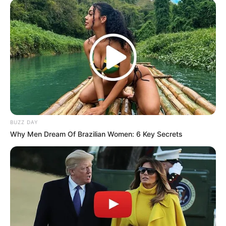
Foto – foto Maureen Gabriella (BTR Alice)
1. Momen menjuarai turnamen di tingkat internasional
bersama Bigerton Red Aliens
BUZZ DAY
Why Men Dream Of Brazilian Women: 6 Key Secrets