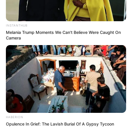
INSTANTHUB
Melania Trump Moments We Can't Believe Were Caught On
(foto: instagram/btr_alicee)
Camera
2. Perayaan ulang tahunnya ke-19
HABERION
Opulence In Grief: The Lavish Burial Of A Gypsy Tycoon