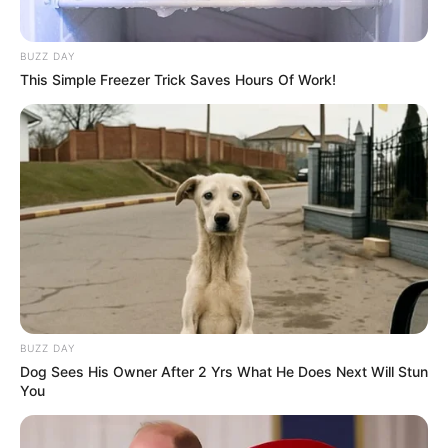
BUZZ DAY
This Simple Freezer Trick Saves Hours Of Work!
BUZZ DAY
Dog Sees His Owner After 2 Yrs What He Does Next Will Stun
You