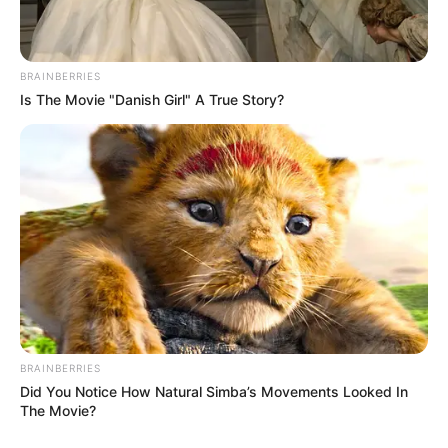
Tinggi, Berat & Penampilan Fisik
Tinggi: – cm
BRAINBERRIES
Berat: – kg
Is The Movie "Danish Girl" A True Story?
Golongan Darah: –
Warna Rambut: –
Warna Mata: –
Warna Kulit: –
Ukuran Tubuh: –
Ukuran Sepatu: –
Ukuran Baju: –
BRAINBERRIES
Pendidikan
Did You Notice How Natural Simba’s Movements Looked In
The Movie?
–