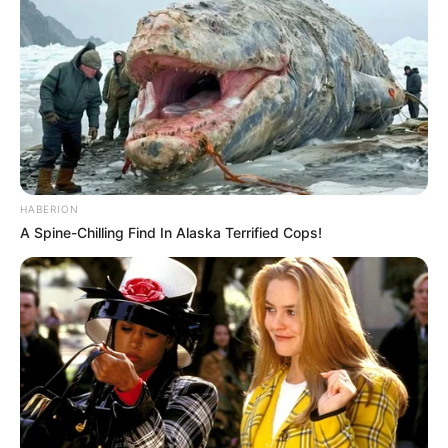
Beby Tsabina
Salshabilla Adriani
HABERION
A Spine-Chilling Find In Alaska Terrified Cops!