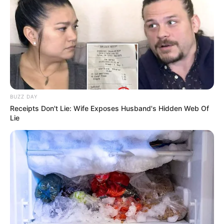
TAGS
ATLET ESPORT
GAMER
MAUREEN GABRIELLA
SELEBRITI INDONESIA
YOUTUBER
BUZZ DAY
Receipts Don't Lie: Wife Exposes Husband's Hidden Web Of
Lie