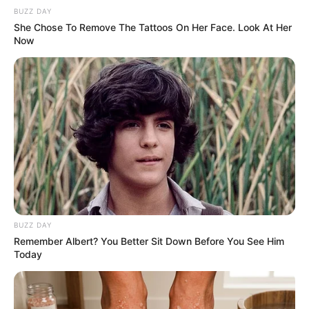
BUZZ DAY
Keluarga
She Chose To Remove The Tattoos On Her Face. Look At Her
Now
Ayah: –
Ibu: –
Saudara Laki-laki: –
Saudara Perempuan: –
Pacar
Tidak diketahui namanya
Ia mengaku lewat story Instagram bahwa ia sudah memiliki
pasangan namun pasangannya tersebut tidak berasal dari kalangan
BUZZ DAY
gamer.
Remember Albert? You Better Sit Down Before You See Him
Today
Kekayaan
Tidak diketahui pasti berapa total kekayaan BTR Alice,
kekayaannya berasal dari kariernya sebagai atlet Esport, gamer