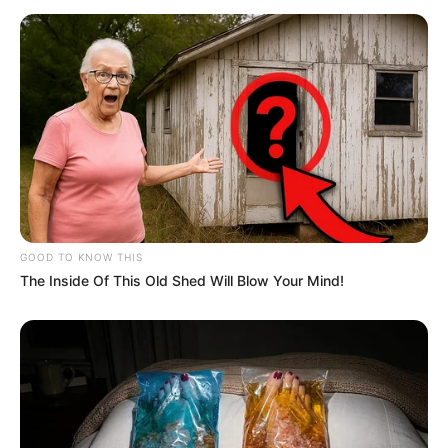
(foto: instagram/btr_alicee)
4. Bersama Whiskey, anjing kesayangannya
GOOD TO KNOW THIS
The Inside Of This Old Shed Will Blow Your Mind!