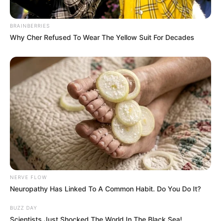
BRAINBERRIES
Why Cher Refused To Wear The Yellow Suit For Decades
Serem! 9 Chat Ojek Online &
Pelanggan Ini Bikin Auto
Merinding
NERVE FLOW
Neuropathy Has Linked To A Common Habit. Do You Do It?
BUZZ DAY
Scientists Just Shocked The World In The Black Sea!