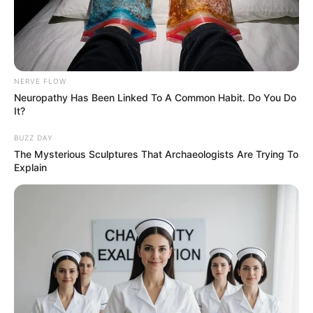
NERVE FLOW
Neuropathy Has Been Linked To A Common Habit. Do You Do
It?
(foto: instagram/btr_alicee)
BUZZ DAY
5. Siapa yang gak luluh kalau disenyumin begini
The Mysterious Sculptures That Archaeologists Are Trying To
Explain