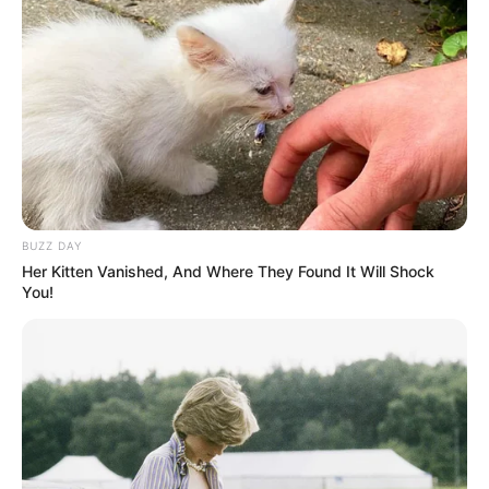
Drama Korea favoritnya adalah
Crash Landing on You.
Rose dari Jerena Montemayor adalah lagu favoritnya.
Memiliki anjing yang diberi nama Kai.
Baca juga:
Biodata, Profil, dan Fakta Asya Lianda
BUZZ DAY
Her Kitten Vanished, And Where They Found It Will Shock
You!