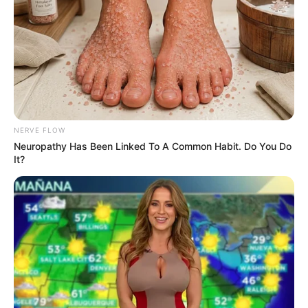
dan YouTuber.
YouTube
Dikutip dari
Social Blade
tahun 2024, penghasilannya perhari
0,18-3 dollar atau 2 ribu-46 ribu rupiah, perbulan 5-86 dollar atau
77 ribu-1,3 juta rupiah dan pertahun 65-1 ribu dollar atau 1 juta-15
juta rupiah.
NERVE FLOW
Kontroversi
Neuropathy Has Been Linked To A Common Habit. Do You Do
It?
–
Fakta Menarik
Pada 5 Februari 2021, Bigerton Esports secara resmi
mengumumkan jika ia tidak lagi menjadi pemain di Bigerton
Red Aliens. Hal itu dikarenakan pemulihan dari penyakit yang
dideritanya yang tidak boleh mendapatkan stres dan tekanan
yang berlebih.