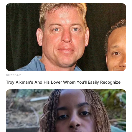
BUZZDAY
Troy Aikman's And His Lover Whom You'll Easily Recognize