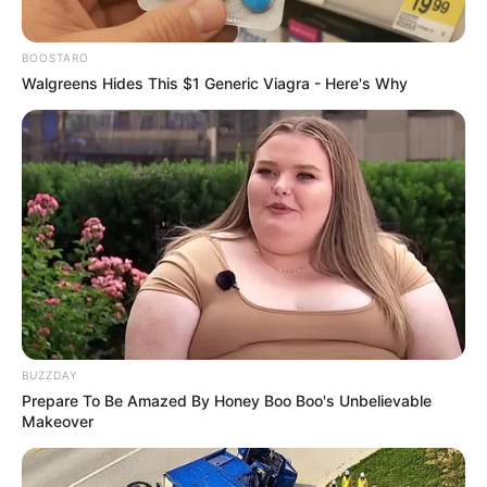
BOOSTARO
Walgreens Hides This $1 Generic Viagra - Here's Why
Anti Mainstream, 10 Cara
Membawa Barang Belanjaan
Versi Warga Thailand
BUZZDAY
Prepare To Be Amazed By Honey Boo Boo's Unbelievable
Langka Banget! 10 Pose Lucu
Makeover
Katak yang Bikin Ketawa
Gemes