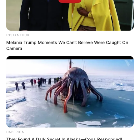
INSTANTHUB
Melania Trump Moments We Can't Believe Were Caught On
Camera
HABERION
They Found A Dark Secret In Alaska—Cops Responded!