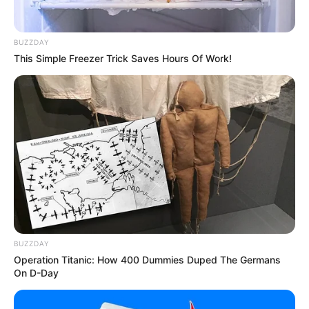
Baca juga:
Biodata, Profil, dan Fakta B.J Habibie
BUZZDAY
Mute
This Simple Freezer Trick Saves Hours Of Work!
BUZZDAY
Operation Titanic: How 400 Dummies Duped The Germans
On D-Day