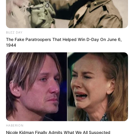
BUZZ DAY
The Fake Paratroopers That Helped Win D-Day On June 6,
1944
HABERION
Nicole Kidman Finally Admits What We All Suspected