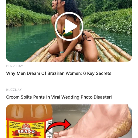
Golongan Darah: –
Warna Rambut: Hitam
Warna Mata: Hitam
Warna Kulit: Putih
Ukuran Tubuh: –
Ukuran Sepatu: –
Ukuran Baju: –
BUZZ DAY
Why Men Dream Of Brazilian Women: 6 Key Secrets
Pendidikan
BUZZDAY
Pendidikan: Homeschooling
Groom Splits Pants In Viral Wedding Photo Disaster!
Keluarga
Ayah: Halilintar Anofial Asmid
Ibu: Lenggogeni Faruk