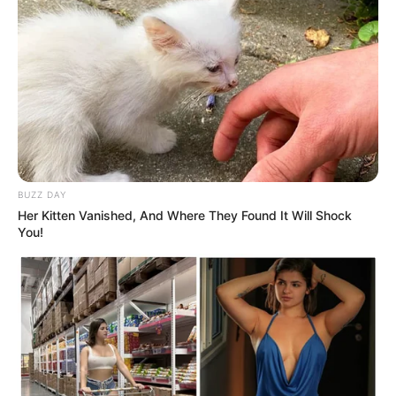
199
VOTE
fans love
Tanggal Lahir:
Tempat Lahir:
26 Februari
2006
Kuala Lumpur
,
Malaysia
Umur:
Profesi:
20 Tahun
Model
,
Youtuber
BUZZ DAY
Her Kitten Vanished, And Where They Found It Will Shock
You!
Edit
Fateh Halilintar adalah seorang YouTuber yang berkebangsaan
Indonesia dan lahir di Kuala Lumpur, Maalaysia.
Ia populer sebagai salah satu keluarga Gen Halilintar yang fokus
membuat konten di YouTube. Tak hanya aktif di YouTube, ia juga