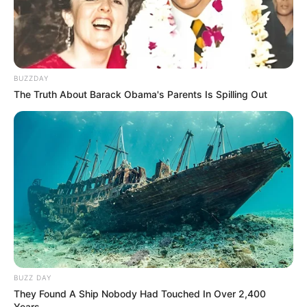
Baca juga:
Biodata, Profil, dan Fakta Chef Ragil
BUZZDAY
The Truth About Barack Obama's Parents Is Spilling Out
BUZZ DAY
Acara TV
They Found A Ship Nobody Had Touched In Over 2,400
Years