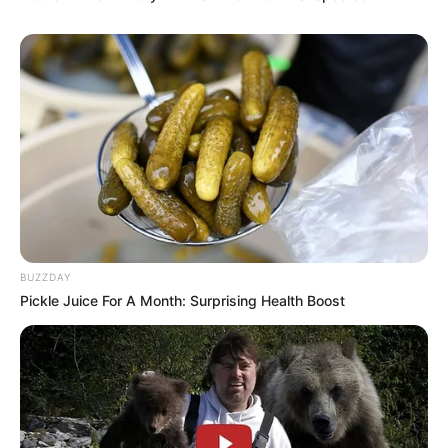
(foto: instagram/fatehhalilintar)
FAQ
Siapa Fateh Halilintar
?
Dia adalah YouTuber kelahiran Kuala Lumpur, Malaysia.
Siapa nama asl Fateh Halilintar?
Nama aslinya adalah Muhammad Al-Fateh Halilintar.
Apa yang membuat Fateh Halilintar
menjadi terkenal?
BUZZDAY
Dia terkenal karena anak ke-8 dari Gen Halilintar dan sering
Pickle Juice For A Month: Surprising Health Boost
membuat konten di media sosial.
Fateh Halilintar asalnya dari mana?
Dia berasal dari indonesia.
Berapa umur Fateh Halilintar
?