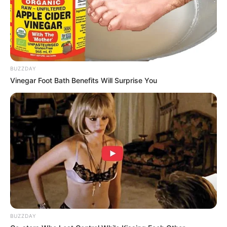
Saudara Laki-laki:
Atta
, Thariq, Saaih, Muntazar, Qahtan
Saudara Perempuan: Sohwa, Sajidah, Abqariyyah, Siti Fatimah,
Siti Saleha
Pacar
BUZZDAY
–
Vinegar Foot Bath Benefits Will Surprise You
Kekayaan
Tidak diketahui pasti berapa total kekayaan Fateh Halilintar,
kekayaannya berasal dari kariernya sebagai YouTuber.
YouTube
Dikutip dari
Social Blade
tahun 2024, penghasilannya perhari 7-
114 dollar atau 109 ribu-1,7 juta rupiah, perbulan 214-3,4 ribu
dollar atau 3 juta-53 juta rupiah dan pertahun 2,6 ribu-41,2 ribu
dollar atau 40 juta-643 juta rupiah.
BUZZDAY
Kontroversi