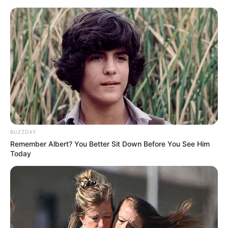
HOME
INSPIRASI
STYLE
FILM &
NGAKAK
QUOTES
HYPE
MORE
SERIES
BUZZDAY
Remember Albert? You Better Sit Down Before You See Him
Today