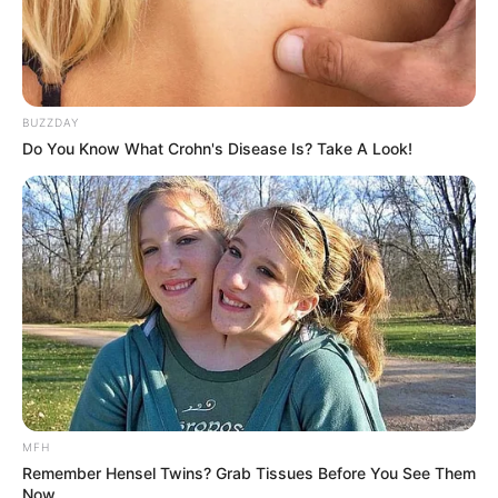
BUZZDAY
(foto: instagram/fatehhalilintar)
Do You Know What Crohn's Disease Is? Take A Look!
3. Percaya diri mengenakan kaos kaki putih yang warnanya
bertabrakan dengan pakaiannya
MFH
Remember Hensel Twins? Grab Tissues Before You See Them
Now