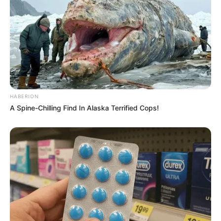
Serem! 9 Chat Ojek Online &
Pelanggan Ini Bikin Auto
Merinding
HABERION
A Spine-Chilling Find In Alaska Terrified Cops!
Bikin Ngakak, 10 Potret
Cosplay Murah Pakai Bahan
Seadanya