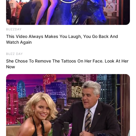
Alamat email Anda tidak akan dipublikasikan.
Ruas yang wajib ditandai
*
BUZZDAY
This Video Always Makes You Laugh, You Go Back And
Watch Again
BUZZ DAY
She Chose To Remove The Tattoos On Her Face. Look At Her
Now