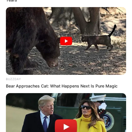
Hotman Paris Show
(iNews | 2020)
Wow Banget
(Trans 7 | 2019)
Dahsyat
(RCTI | 2016)
Amazing Gen Halilintar
(Trans TV | 2016)
Gen Halilintar: My family My Team
(Trans TV | 2015-2016)
Quotes
–
BUZZDAY
Bear Approaches Cat: What Happens Next Is Pure Magic
Foto – foto Fateh Halilintar
1. Potretnya bersama dua orang kakak perempuannya