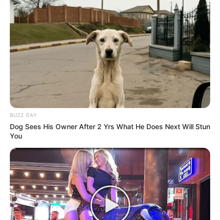
Shenina Cinnamon
Megan Domani
BUZZ DAY
Dog Sees His Owner After 2 Yrs What He Does Next Will Stun
You
Beby Tsabina
Salshabilla Adriani
TULIS KOMENTAR