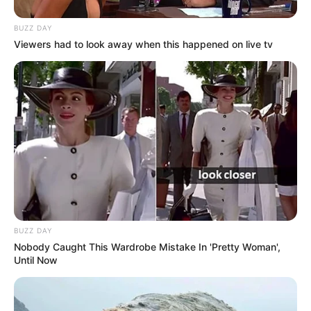
BUZZ DAY
Viewers had to look away when this happened on live tv
BUZZ DAY
Nobody Caught This Wardrobe Mistake In 'Pretty Woman',
Until Now