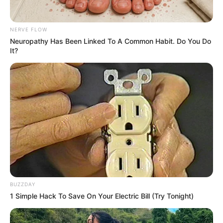
Agama: Islam
Profesi: Model, Youtuber
NERVE FLOW
Hobi: Memasak, Pingpong, Traveling
Neuropathy Has Been Linked To A Common Habit. Do You Do
It?
Facebook: –
Twitter:
@fatehhalilintar
Threads: –
Instagram:
@fatehhalilintar
TikTok:
@fatehhalilintarrrr
YouTube:
Fateh Halilintar Official
Tinggi, Berat & Penampilan Fisik
BUZZDAY
Tinggi: – cm
1 Simple Hack To Save On Your Electric Bill (Try Tonight)
Berat: – kg