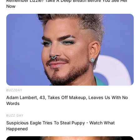
Remember Lizzie? Take A Deep Breath Before You See Her
Now
BUZZDAY
Adam Lambert, 43, Takes Off Makeup, Leaves Us With No
Words
BUZZ DAY
Suspicious Eagle Tries To Steal Puppy - Watch What
Happened