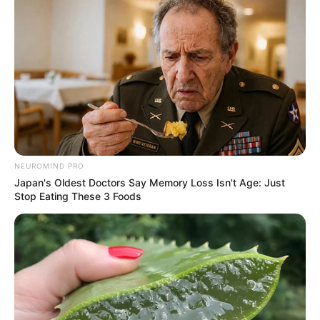
Ambyar! 10 Kalimat Baper
Pakai Bahasa Jawa Ini Bikin
Galau Abis
NEUROMIND PRO
Japan's Oldest Doctors Say Memory Loss Isn't Age: Just
Stop Eating These 3 Foods
Fail! 10 Potret Makanan Gagal
Dimasak yang Bikin Kamu
Nggak Selera