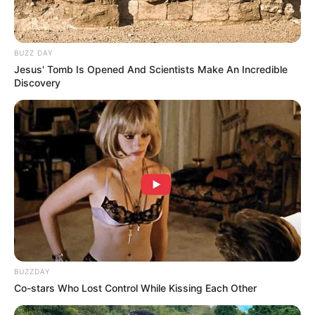
BUZZ DAY
Jesus' Tomb Is Opened And Scientists Make An Incredible
Discovery
(foto: instagram/annehathaway)
4. Dengan gaun berkilau seperti
princess
BUZZDAY
Co-stars Who Lost Control While Kissing Each Other