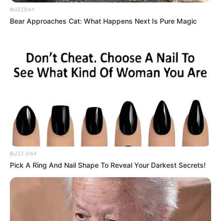
BUZZDAY
Bear Approaches Cat: What Happens Next Is Pure Magic
10 Desain Kanopi Tempat
Tidur, Serasa Beristirahat di
Kamar Raja
BUZZ DAY
Pick A Ring And Nail Shape To Reveal Your Darkest Secrets!
Tampil Lebih Modern, 7 Potret
Hasil Renovasi Rumah Berusia
90 Tahun