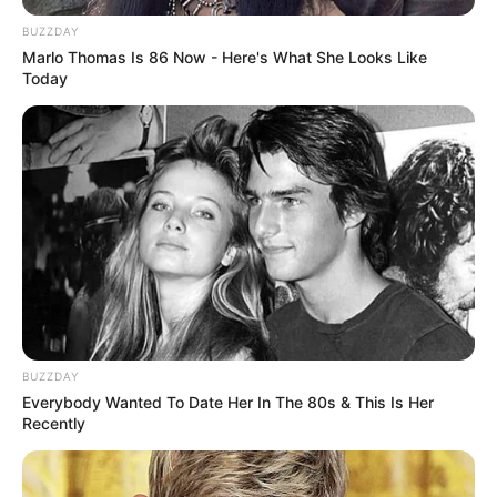
BUZZDAY
Marlo Thomas Is 86 Now - Here's What She Looks Like
Today
Megan Domani
Beby Tsabina
Salshabilla Adriani
Cut Syifa
TULIS KOMENTAR
BUZZDAY
Everybody Wanted To Date Her In The 80s & This Is Her
Recently
Alamat email Anda tidak akan dipublikasikan.
Ruas yang wajib ditandai
*