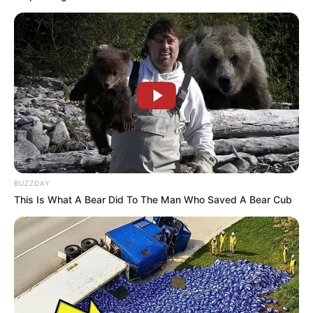
(foto: instagram/annehathaway)
Tak dapat dipungkiri, Anne Hathaway memang memiliki wajah
cantik yang sulit dilupakan. Ditambah dengan bakat aktingnya
yang luar biasa, ia pun berhasil menjadi salah satu aktris
Hollywood tersukses saat ini.
TAGS
AKTRIS
ANNE HATHAWAY
PENYANYI
SELEBRITI MANCANEGARA
BUZZDAY
This Is What A Bear Did To The Man Who Saved A Bear Cub