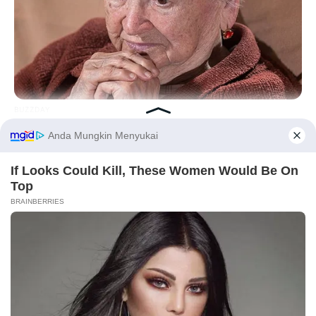
BUZZDAY
Dementia Begins When A Person Says This Sentence!
Before You Go
BUZZDAY