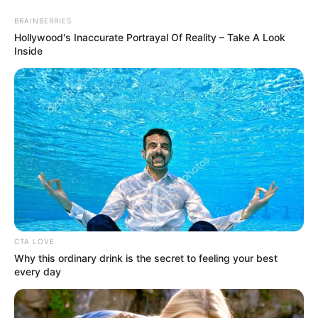
BRAINBERRIES
Hollywood's Inaccurate Portrayal Of Reality – Take A Look
Inside
HOME
INSPIRASI
STYLE
FILM &
NGAKAK
QUOTES
HYPE
MORE
SERIES
CTA LOVE
Why this ordinary drink is the secret to feeling your best
every day