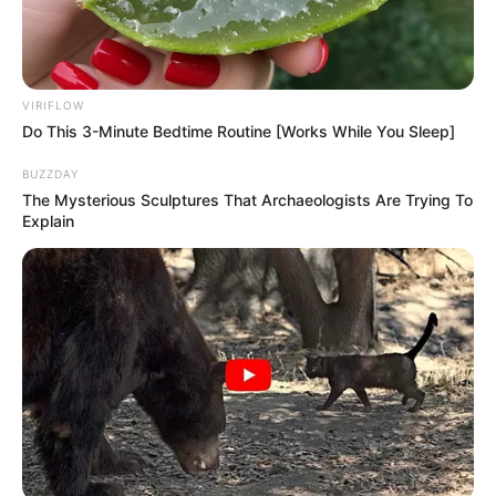
VIRIFLOW
10 Pose Manekin Anti
Do This 3-Minute Bedtime Routine [Works While You Sleep]
Mainstream yang Konyol
Banget
BUZZDAY
The Mysterious Sculptures That Archaeologists Are Trying To
Explain
8 Kata Lucu Seputar Malam
Minggu ala Jomblo yang Bikin
Ngenes