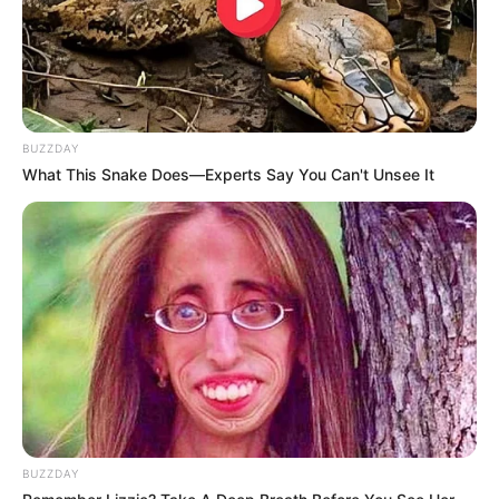
BUZZDAY
What This Snake Does—Experts Say You Can't Unsee It
(foto: instagram/annehathaway)
2. Penampilannya yang memukau di karpet merah
BUZZDAY