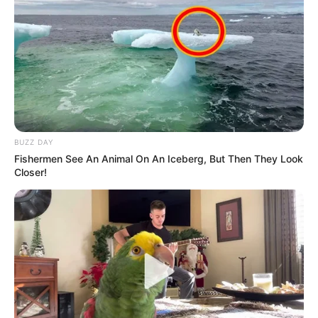
Serem! 9 Chat Ojek Online &
Pelanggan Ini Bikin Auto
Merinding
BUZZ DAY
Fishermen See An Animal On An Iceberg, But Then They Look
Closer!
Bikin Ngakak, 10 Potret
Cosplay Murah Pakai Bahan
Seadanya