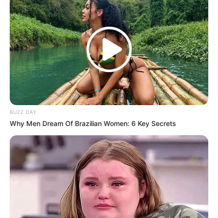
BUZZ DAY
Why Men Dream Of Brazilian Women: 6 Key Secrets
(foto: instagram/annehathaway)
5. Dengan gaya unik, tapi tetap menawan