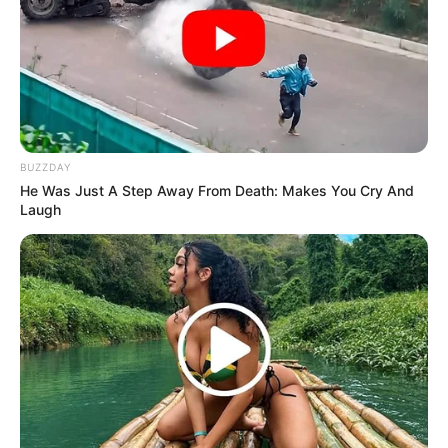
BUZZDAY
He Was Just A Step Away From Death: Makes You Cry And
Laugh
(foto: instagram/eden_yh)
3. Sepertinya habis belanja banyak