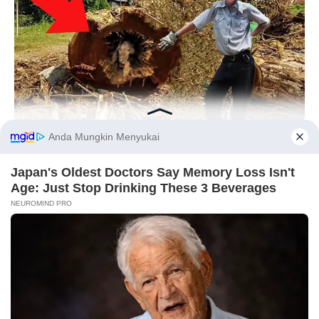
10 Desain Kanopi Tempat
Tidur, Serasa Beristirahat di
Kamar Raja
BUZZ DAY
Logger Cuts Down An Old Tree. What He Found Inside
Unbelievable!
Before You Go
Tampil Lebih Modern, 7 Potret
Hasil Renovasi Rumah Berusia
90 Tahun