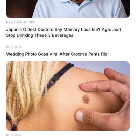
NEUROMIND PRO
Japan's Oldest Doctors Say Memory Loss Isn't Age: Just
Stop Drinking These 3 Beverages
BUZZDAY
Wedding Photo Goes Viral After Groom's Pants Rip!
Acara TV
BUZZDAY