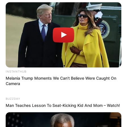
Versi Warga Thailand
Langka Banget! 10 Pose Lucu
Katak yang Bikin Ketawa
Gemes
INSTANTHUB
Melania Trump Moments We Can't Believe Were Caught On
Camera
BUZZDAY
Man Teaches Lesson To Seat-Kicking Kid And Mom – Watch!
Ambyar! 10 Kalimat Baper