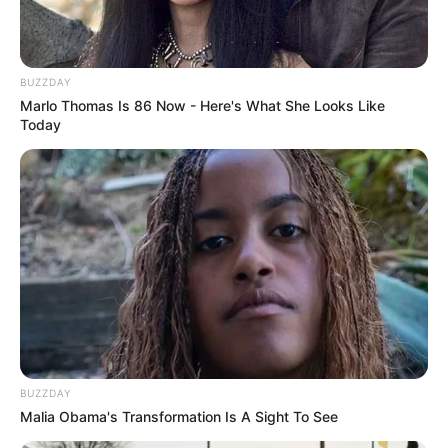
LIHAT ARTIKEL LAINNYA
BUZZDAY
Marlo Thomas Is 86 Now - Here's What She Looks Like
Today
Nyimas Ratu Rafa
Beby Tsabina
BUZZDAY
Malia Obama's Transformation Is A Sight To See
Salshabilla Adriani
Haico Van der Veken