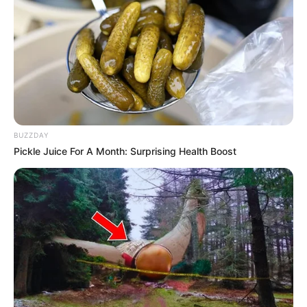
(foto: instagram/eden_yh)
Nama EDEN memang sudah terkenal di dunia hiburan musik
Korea Selatan karena telah menjadi song-writer, penyanyi solo
dan produser musik yang telah berkarya banyak di musik K-pop.
TAGS
EDEN
PENULIS LAGU
PENYANYI
PRODUSER
SELEBRITI KOREA
BUZZDAY
Pickle Juice For A Month: Surprising Health Boost