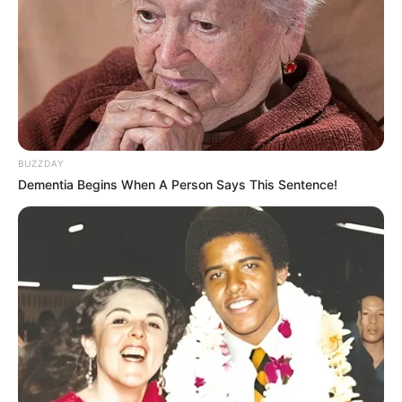
11
VOTE
fans love
Tanggal Lahir:
Tempat Lahir:
12 Juli
1988
Korea Selatan
Umur:
Profesi:
38 Tahun
Penulis Lagu
,
Penyanyi
,
Produser
BUZZDAY
Dementia Begins When A Person Says This Sentence!
Edit
EDEN adalah salah satu penyanyi solo dan produser musik asal
Korea Selatan yang berada di agensi KQ Entertainment. Ia debut
pada 17 Februari 2017 dengan single
I’m Still
featuring Kwon Jin
Ah.