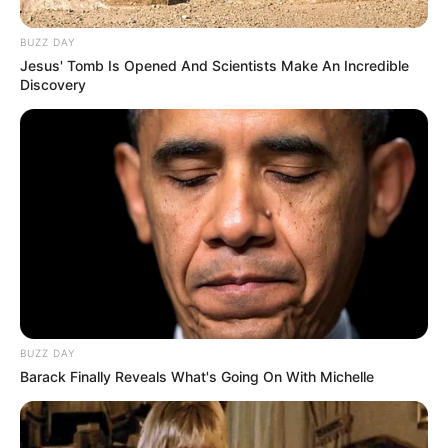
BUZZ DAY
Jesus' Tomb Is Opened And Scientists Make An Incredible
Discovery
(foto: instagram/eden_yh)
BUZZ DAY
Barack Finally Reveals What's Going On With Michelle
Daftar isi
Biodata & Profil