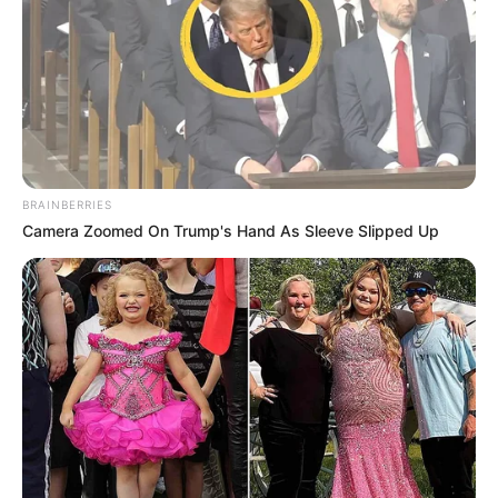
BRAINBERRIES
Camera Zoomed On Trump's Hand As Sleeve Slipped Up
(foto: instagram/eden_yh)
5. Mencoba ekspresi garang namun terlihat imut ala EDEN