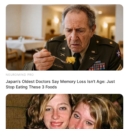
HOME
INSPIRASI
STYLE
FILM &
NGAKAK
QUOTES
HYPE
MORE
SERIES
NEUROMIND PRO
Japan's Oldest Doctors Say Memory Loss Isn't Age: Just
Stop Eating These 3 Foods