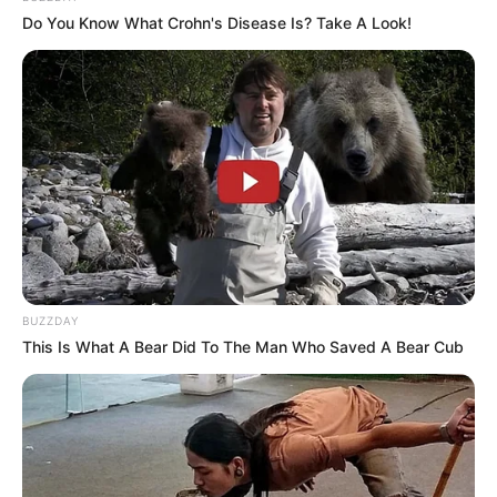
Do You Know What Crohn's Disease Is? Take A Look!
Kingdom: Legendary War
(2021), sebagai bintang utama
Studio Moon Night
(2021), sebagai bintang utama
Juk Jae’s Night Studio
(2020), sebagai bintang utama
I Can See Your Voice Season 5
(2018), sebagai detektif
Album
Exhalant
(2019)
Ryu: 川
(2018)
BUZZDAY
Single
This Is What A Bear Did To The Man Who Saved A Bear Cub
Single Digital
Heaven
(2019)
Urban Hymns
(2017)