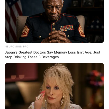
Pakai Bahasa Jawa Ini Bikin
Galau Abis
NEUROMIND PRO
Japan's Greatest Doctors Say Memory Loss Isn't Age: Just
Fail! 10 Potret Makanan Gagal
Stop Drinking These 3 Beverages
Dimasak yang Bikin Kamu
Nggak Selera