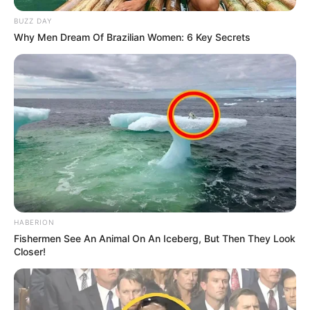
BUZZ DAY
Why Men Dream Of Brazilian Women: 6 Key Secrets
(foto: instagram/eden_yh)
HABERION
4. Saking fokusnya main hp sampai EDEN tidak sadar ia
Fishermen See An Animal On An Iceberg, But Then They Look
Closer!
sedang difoto