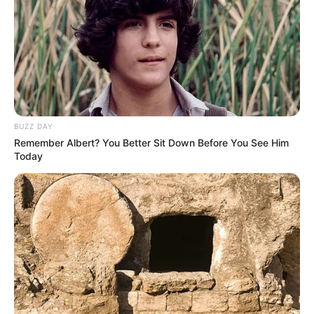
BUZZ DAY
Baca juga:
Biodata, Profil dan Fakta Kim Feel
Remember Albert? You Better Sit Down Before You See Him
Today
Mute