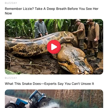
BUZZDAY
Remember Lizzie? Take A Deep Breath Before You See Her
Now
(foto: instagram/eden_yh)
2. Mencoba menikmati hari-harinya
BUZZDAY
What This Snake Does—Experts Say You Can't Unsee It