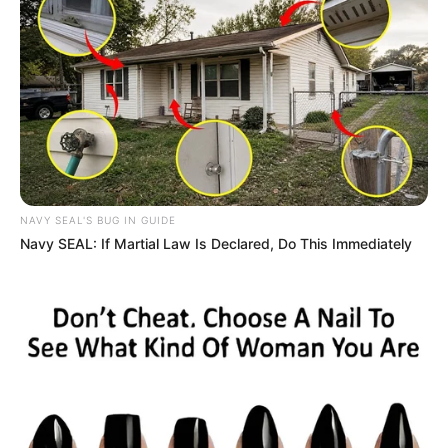
8
VOTE
fans love
Tanggal Lahir:
Tempat Lahir:
7 Mei
1996
Shimla
,
Himachal Pradesh
,
India
Umur:
Profesi:
30 Tahun
Aktris
NAVY SEAL'S BUG IN GUIDE
Navy SEAL: If Martial Law Is Declared, Do This Immediately
Edit
Aalisha Panwar merupakan artis yang berasal dari India. Ia
menekuni berbagai profesi di dunia entertaiment seperti model,
pemeran bahkan selebgram.
Karirnya di dunia akting juga tengah naik daun berkat aktingnya