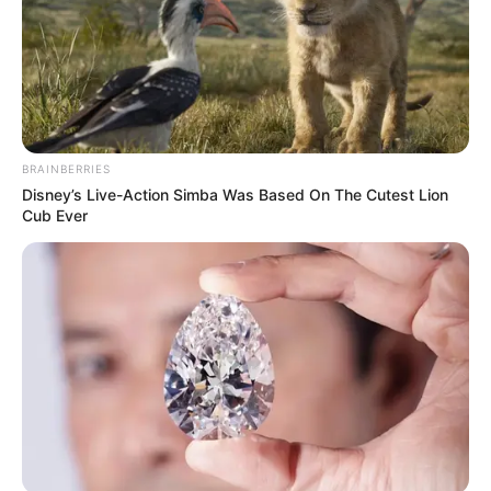
10 Pose Manekin Anti
Mainstream yang Konyol
Banget
BRAINBERRIES
Disney’s Live-Action Simba Was Based On The Cutest Lion
Cub Ever
8 Kata Lucu Seputar Malam
Minggu ala Jomblo yang Bikin
Ngenes