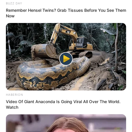
BUZZ DAY
Remember Hensel Twins? Grab Tissues Before You See Them
Now
(foto: instagram/aalishapanwar157)
Di umurnya yang maish muda, Aalisha Panwar tetap cantik dan
bisa mempertahankan karirnya di industri hiburan India.
Kemampuan beraktingnya dan keahlian lain yang membuatnya
bisa bertahan di industri tersebut.
TAGS
AALISHA PANWAR
AKTRIS
SELEBRITI INDIA
HABERION
Video Of Giant Anaconda Is Going Viral All Over The World.
Watch