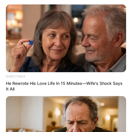
HOME
INSPIRASI
STYLE
FILM &
NGAKAK
QUOTES
HYPE
MORE
SERIES
DIRECTMAX
He Rewrote His Love Life In 15 Minutes—Wife's Shock Says
It All