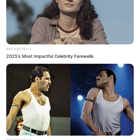
Anti Mainstream, 10 Cara
Membawa Barang Belanjaan
Versi Warga Thailand
BRAINBERRIES
2025’s Most Impactful Celebrity Farewells
Langka Banget! 10 Pose Lucu
Katak yang Bikin Ketawa
Gemes
BRAINBERRIES