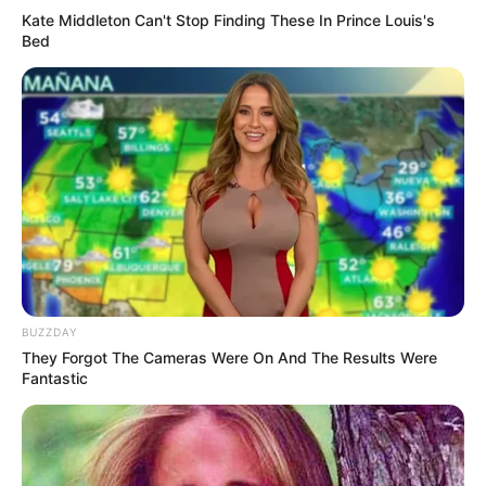
Kate Middleton Can't Stop Finding These In Prince Louis's
3. Ia berasal dari keluarga akademisi
Bed
BUZZDAY
They Forgot The Cameras Were On And The Results Were
Fantastic