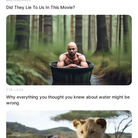
Did They Lie To Us In This Movie?
Ambyar! 10 Kalimat Baper
Pakai Bahasa Jawa Ini Bikin
Galau Abis
CTA LOVE
Why everything you thought you knew about water might be
Fail! 10 Potret Makanan Gagal
wrong
Dimasak yang Bikin Kamu
Nggak Selera