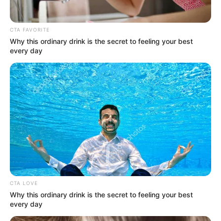
CTA FAVORITE
Megan Domani
Beby Tsabina
Why this ordinary drink is the secret to feeling your best
every day
Salshabilla Adriani
Cut Syifa
TULIS KOMENTAR
Alamat email Anda tidak akan dipublikasikan.
Ruas yang wajib ditandai
*
CTA LOVE
Why this ordinary drink is the secret to feeling your best
every day