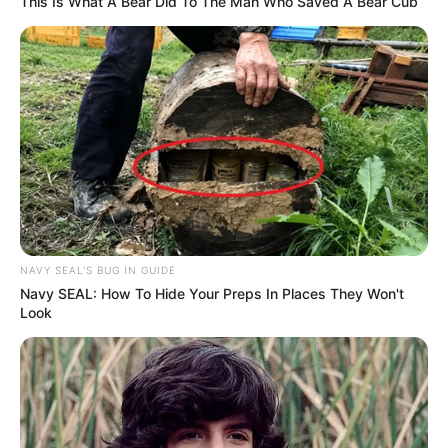
This Is What A Bear Did To The Man Who Saved A Bear Cub
NAVY SEAL'S BUG IN GUIDE
Navy SEAL: How To Hide Your Preps In Places They Won't
Look
(foto: instagram/aalishapanwar157)
2. Ia memulai karirnya dengan berakting