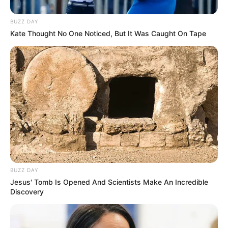
BUZZ DAY
Kate Thought No One Noticed, But It Was Caught On Tape
BUZZ DAY
Jesus' Tomb Is Opened And Scientists Make An Incredible
(foto: instagram/aalishapanwar157)
Discovery
Daftar isi