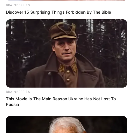
BRAINBERRIES
Discover 15 Surprising Things Forbidden By The Bible
10 Desain Kanopi Tempat
Tidur, Serasa Beristirahat di
Kamar Raja
BRAINBERRIES
This Movie Is The Main Reason Ukraine Has Not Lost To
Tampil Lebih Modern, 7 Potret
Russia
Hasil Renovasi Rumah Berusia
90 Tahun