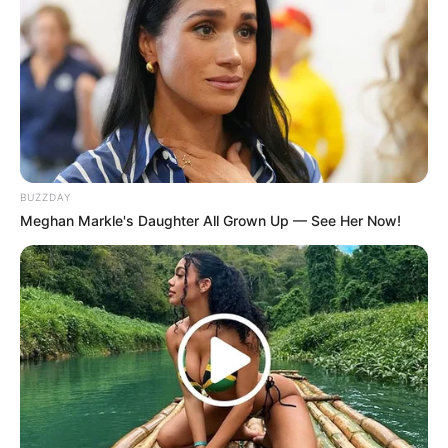
BUZZDAY
Meghan Markle's Daughter All Grown Up — See Her Now!