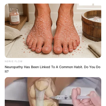
HOME
INSPIRASI
STYLE
FILM &
NGAKAK
QUOTES
HYPE
MORE
SERIES
NERVE FLOW
Neuropathy Has Been Linked To A Common Habit. Do You Do
It?