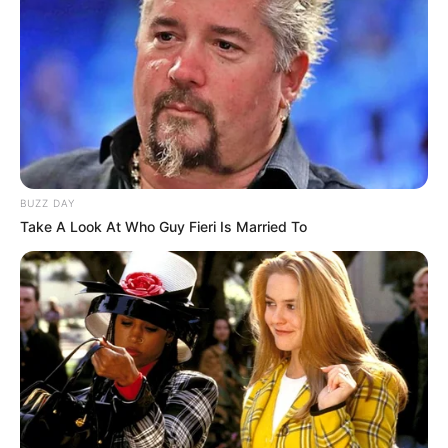
BUZZ DAY
Take A Look At Who Guy Fieri Is Married To
(foto: instagram/audreyffreal)
5. Dirinya kala memberikan make up tutorial di sebuah
stasiun televisi