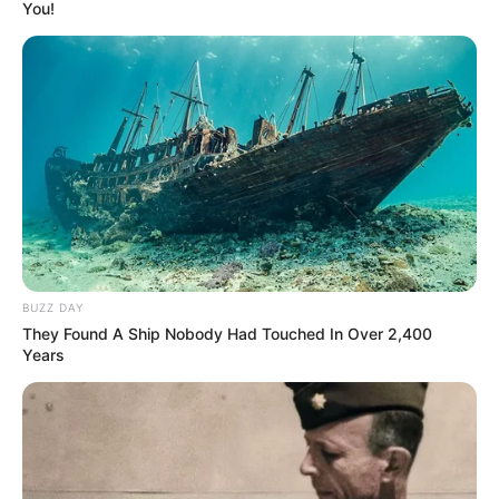
You!
BUZZ DAY
They Found A Ship Nobody Had Touched In Over 2,400
Years
Audrey FF