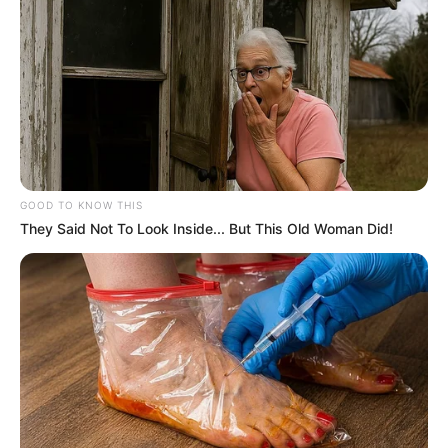
Bikin Ngakak, 10 Potret
Cosplay Murah Pakai Bahan
Seadanya
GOOD TO KNOW THIS
They Said Not To Look Inside... But This Old Woman Did!
Anti Mainstream, 10 Cara
Membawa Barang Belanjaan
Versi Warga Thailand