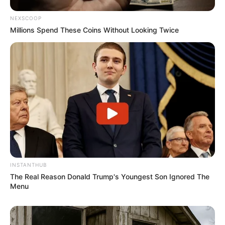
NEXSCOOP
Millions Spend These Coins Without Looking Twice
Serem! 9 Chat Ojek Online &
Pelanggan Ini Bikin Auto
Merinding
INSTANTHUB
The Real Reason Donald Trump's Youngest Son Ignored The
Menu