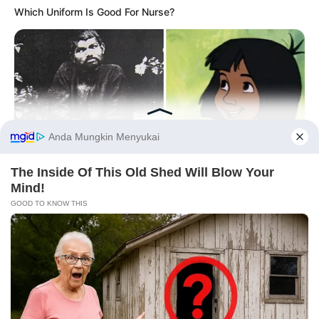
Which Uniform Is Good For Nurse?
Fail! 10 Potret Makanan Gagal
Dimasak yang Bikin Kamu
Nggak Selera
Before You Go
BUZZ DAY
The Real-Life Mowgli Story Didn't End Like The Movie
10 Pose Manekin Anti
Mainstream yang Konyol
Banget