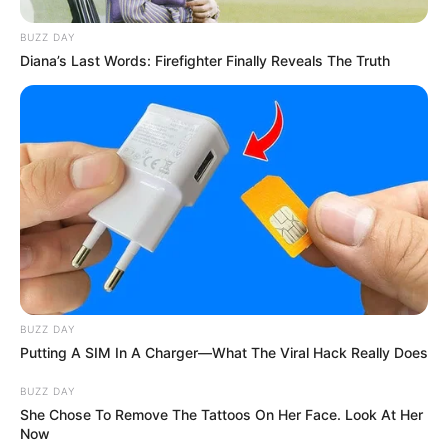
BUZZ DAY
Diana’s Last Words: Firefighter Finally Reveals The Truth
Baca juga:
Biodata, Profil dan Fakta Bella Graceva
Mute
BUZZ DAY
Putting A SIM In A Charger—What The Viral Hack Really Does
BUZZ DAY
She Chose To Remove The Tattoos On Her Face. Look At Her
Now
(foto: instagram/audreyffreal)