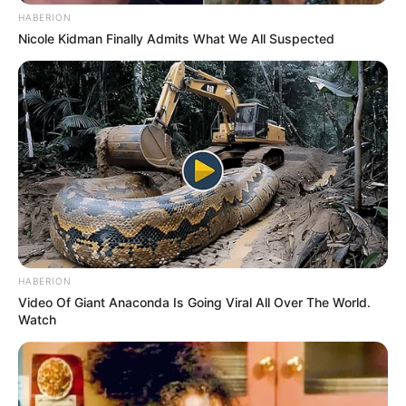
HABERION
Beby Tsabina
Salshabilla Adriani
Nicole Kidman Finally Admits What We All Suspected
TULIS KOMENTAR
Alamat email Anda tidak akan dipublikasikan.
Ruas yang wajib ditandai
*
HABERION
Video Of Giant Anaconda Is Going Viral All Over The World.
Watch