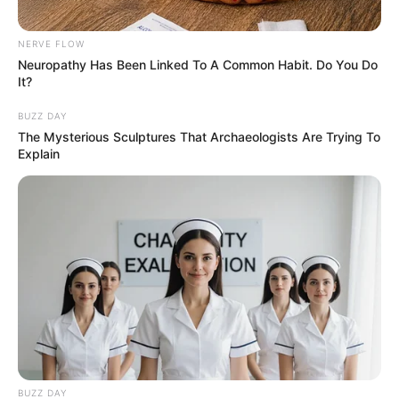
NERVE FLOW
Neuropathy Has Been Linked To A Common Habit. Do You Do
Langka Banget! 10 Pose Lucu
It?
Katak yang Bikin Ketawa
Gemes
BUZZ DAY
The Mysterious Sculptures That Archaeologists Are Trying To
Explain
Ambyar! 10 Kalimat Baper
Pakai Bahasa Jawa Ini Bikin
Galau Abis
BUZZ DAY