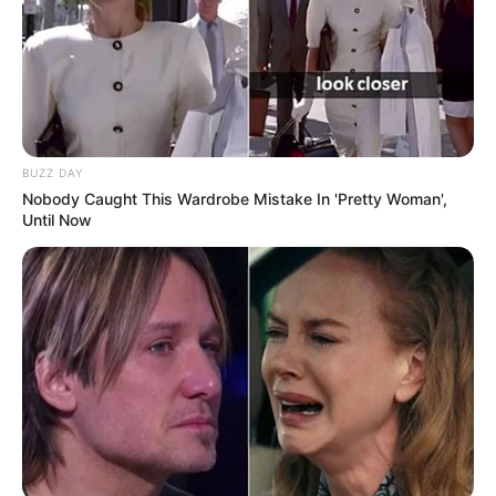
Laras Kinanda
Nyimas Ratu Rafa
BUZZ DAY
Nobody Caught This Wardrobe Mistake In 'Pretty Woman',
Until Now
Shenina Cinnamon
Megan Domani