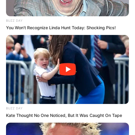
BUZZ DAY
You Won't Recognize Linda Hunt Today: Shocking Pics!
(foto: instagram/audreyffreal)
4. Kliennya telah banyak dan beragam, hingga dari kalangan
selebriti Indonesia, termasuk penyanyi Indonesia, Wizzy
BUZZ DAY
Kate Thought No One Noticed, But It Was Caught On Tape