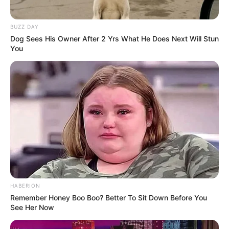
Belajar untuk terus mengembangkan diri, membuang
BUZZ DAY
trauma dan emosi2 di masa lalu dan bergerak maju
Dog Sees His Owner After 2 Yrs What He Does Next Will Stun
You
ke arah yang lebih baik
Foto – foto Ridha Audrey
1.
yang nampak seperti seorang model
Gamer
HABERION
Remember Honey Boo Boo? Better To Sit Down Before You
See Her Now