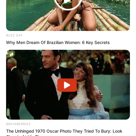
Instagram:
@audreyffreal
TikTok: –
YouTube:
Audrey FF Official
BUZZ DAY
Tinggi, Berat & Penampilan Fisik
Why Men Dream Of Brazilian Women: 6 Key Secrets
Tinggi: – cm
Berat: – kg
Golongan Darah: –
Warna Rambut: Hitam
Warna Mata: Hitam
Warna Kulit: Putih
Ukuran Tubuh: –
BRAINBERRIES
Ukuran Sepatu: –
The Unhinged 1970 Oscar Photo They Tried To Bury: Look