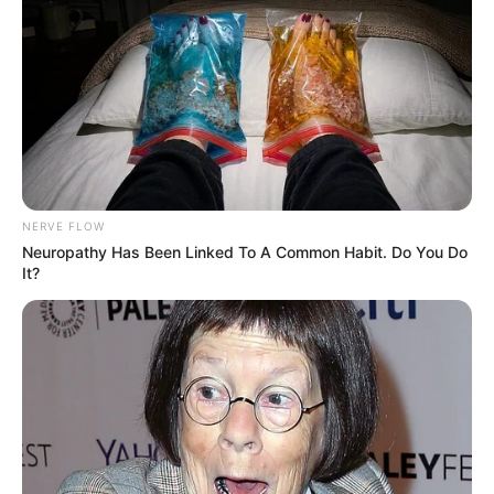
(foto: instagram/audreyffreal)
3. Ia juga menggeluti profesi sebagai
make up artist
NERVE FLOW
Neuropathy Has Been Linked To A Common Habit. Do You Do
It?