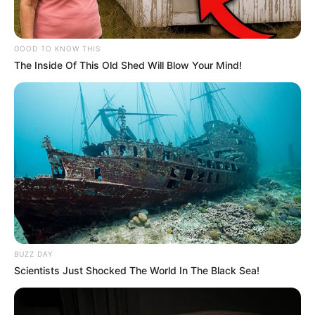
GOOD TO KNOW THIS
The Inside Of This Old Shed Will Blow Your Mind!
(foto: instagram/audreyffreal)
2. Bermain
memang hobi masa kecilnya, sekarang ia
game
telah menjadi
profesional
gamer
BUZZ DAY
Scientists Just Shocked The World In The Black Sea!