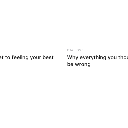
WHATSAPP
TELEGRAM
LINE
Bi
Edit
Co
Se
an model yang berasal dari Tangerang. Namanya dikenal
 Bapak
(2017),
Menembus Mata Bathin the Series
(2018),
CTA LOVE
et to feeling your best
Why everything you tho
be wrong
An
al Indonesia yang debut pada tahun 2013 lewat film layar
Me
Ve
n memerankan karakter Yasmin dan beradu akting dengan
tya Dika, Tyas Mirasih, hingga Meriam Bellina.
patkan proyek sinetron perdananya yang berjudul