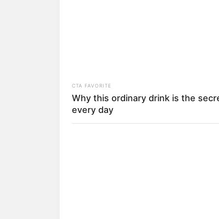
SHARE
TWEET
SHARE
Rachel Patricia adalah seorang aktris d
lewat web series berjudul
Jodoh Wasiat
Princess Mermaid
(2020-2021).
CTA FAVORITE
Daftar isi
Why this ordinary drink is the secr
every day
Karier
Rachel Patricia adalah seorang aktris as
lebar berjudul
Cinta Brontosaurus
.
Ia yang saat itu masih berusia 10 tahu
aktris dan aktor kenamaan, seperti Radi
Kemudian di tahun yang sama, ia menda