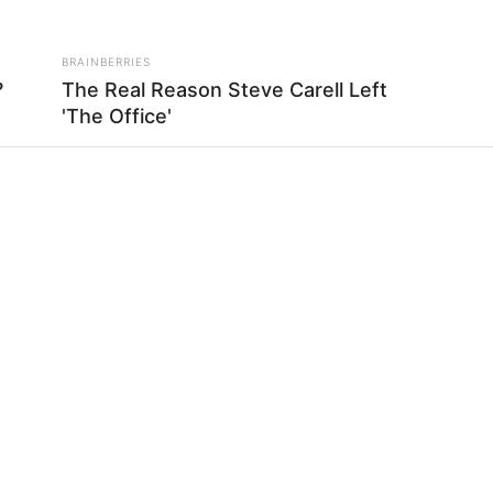
 instagram/rachelpatricia)
BRAINBERRIES
?
The Real Reason Steve Carell Left
'The Office'
Ta
pora
Ha
90
anuari 2003