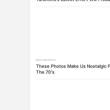
Play
Selain berkarier sebagai aktris, berkat
sering juga mendapatkan
job
sebagai mo
BRAINBERRIES
Baca juga:
Biodata, Profil, dan Fak
These Photos Make Us Nostalgic 
The 70's