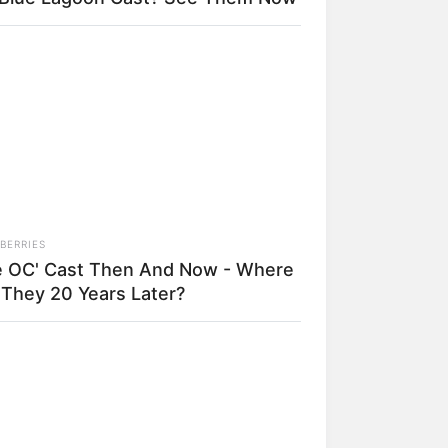
il! 10 Potret Makanan Gagal
masak yang Bikin Kamu
gak Selera
BERRIES
e OC' Cast Then And Now - Where
 They 20 Years Later?
 Pose Manekin Anti
instream yang Konyol
nget