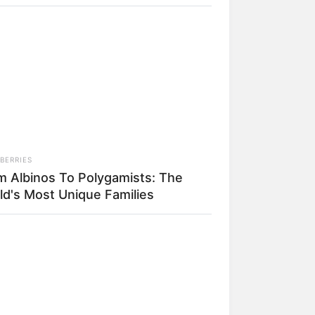
BERRIES
m Albinos To Polygamists: The
rem! 9 Chat Ojek Online &
ld's Most Unique Families
langgan Ini Bikin Auto
rinding