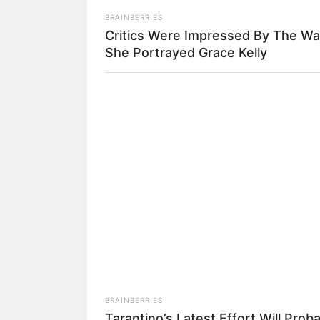
Terbang Bersamamu
.
BRAINBERRIES
Sejak saat itu, wajahnya sering menghia
Critics Were Impressed By The W
saja
Putri Duyung
(2014),
Nacita
(2016
She Portrayed Grace Kelly
Princess Mermaid Season 2
(2020).
Pada 2021, ia bermain dalam sinetron
Ba
populer.
Dalam sinetron yang diadaptasi dari nov
yang merupakan adik Helmi. Helmi send
Caesar Hito
.
BRAINBERRIES
Tarantino’s Latest Effort Will Prob