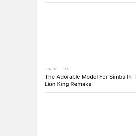
Rach
BRAINBERRIES
The Adorable Model For Simba In 
Lion King Remake
fan
Tanggal Lahir:
Tempat Lahir:
22 Januari
2003
Jakarta
,
Indonesia