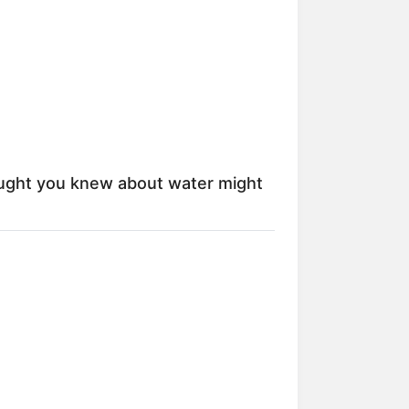
kin Ngakak, 10 Potret
splay Murah Pakai Bahan
adanya
ught you knew about water might
ti Mainstream, 10 Cara
mbawa Barang Belanjaan
rsi Warga Thailand