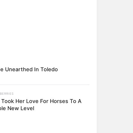
Kata Lucu Seputar Malam
nggu ala Jomblo yang Bikin
enes
e Unearthed In Toledo
BERRIES
 Desain Kanopi Tempat
 Took Her Love For Horses To A
dur, Serasa Beristirahat di
le New Level
mar Raja