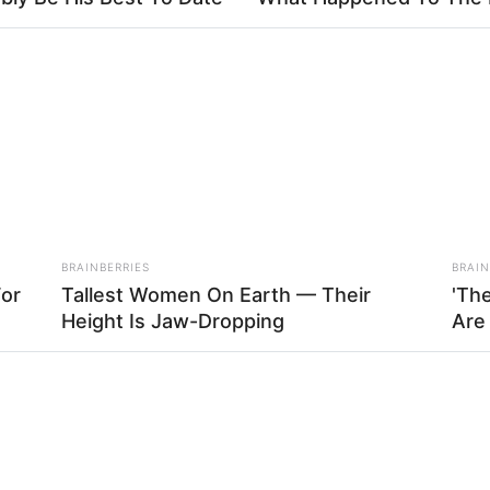
Play
Fa
Di
Ng
00:00
00:00
Mute
 wajah yang cantik dan postur tubuhnya yang mendukung, ia
del.
BRAINBERRIES
BRAIN
ta Pamungkas
For
Tallest Women On Earth — Their
'Th
Height Is Jaw-Dropping
Are
10
Ma
Ba