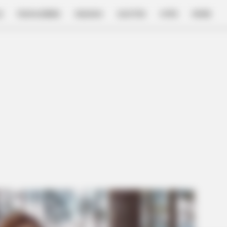
E
FILM & SERIES
NGAKAK
QUOTES
HYPE
MORE