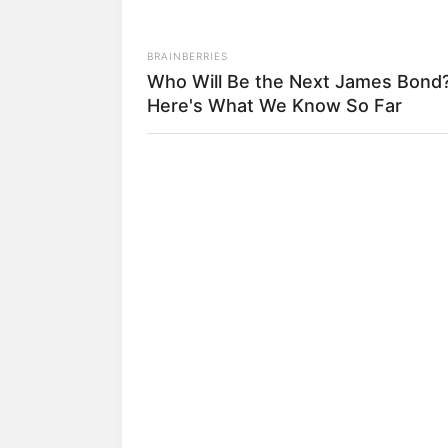
(foto:
BRAINBERRIES
Biodata & Profil
Who Will Be the Next James Bond
Here's What We Know So Far
Nama Lengkap: Rachel Patricia Dias
Nama Panggung: Rachel Patricia
Nama Panggilan: Rachel, Acel
Tempat, Tanggal Lahir: Jakarta, 22 J
Kewarganegaraan: Indonesia
Agama: Kristen
Profesi: Aktris, Model
Hobi: Traveling
Facebook: –
Twitter:
@Racheldiaspora2