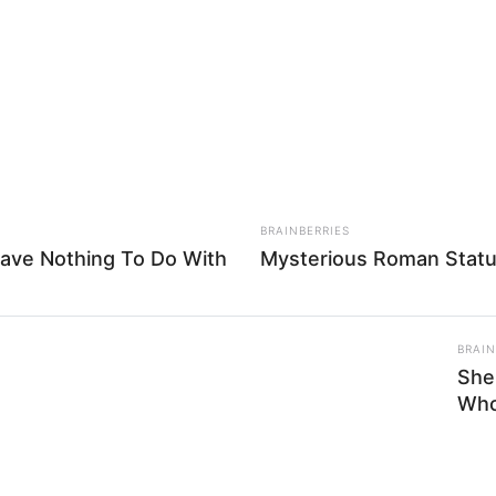
8 
Mi
Ng
BRAINBERRIES
ave Nothing To Do With
Mysterious Roman Statu
BRAIN
10
She
Ti
Who
Ka