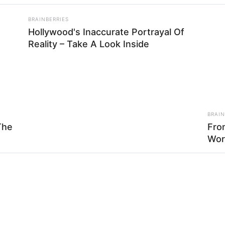
BRAINBERRIES
Hollywood's Inaccurate Portrayal Of
Reality – Take A Look Inside
el Patricia
BRAIN
The
Fro
12
Se
Wor
VOTE
Pe
s love
Me
Umur:
Profesi:
23 Tahun
Aktris
,
Model