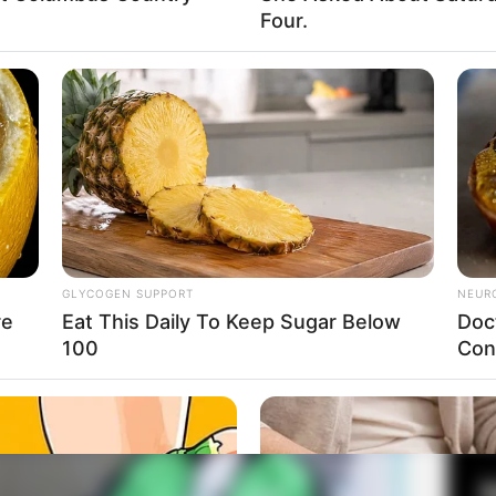
Four.
Fa
Di
Ng
mi menjabat sebagai Menteri Pendidikan, Kebudayaan,
 Donna Visca
GLYCOGEN SUPPORT
NEUR
re
Eat This Daily To Keep Sugar Below
Doc
100
Con
10
Ma
Ba