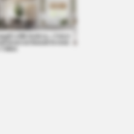
ANTHUB
ania Trump Moments We Can't
ieve Were Caught On Camera
mpil Lebih Modern, 7 Potret
sil Renovasi Rumah Berusia
 Tahun