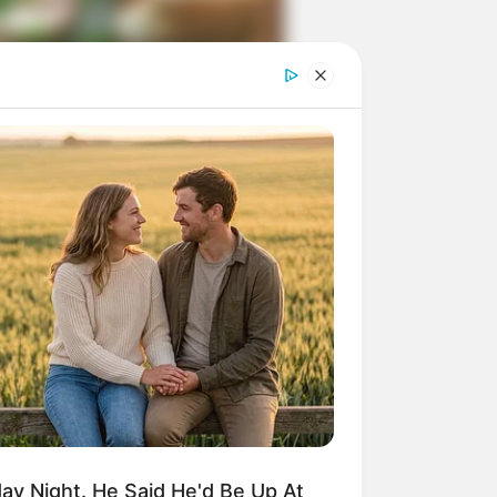
ngka Banget! 10 Pose Lucu
tak yang Bikin Ketawa
mes
byar! 10 Kalimat Baper
kai Bahasa Jawa Ini Bikin
lau Abis
y Night. He Said He'd Be Up At