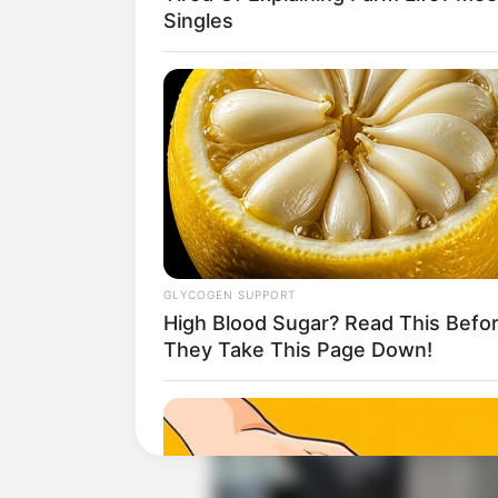
Singles
Selanjutnya, pada 28 April 2021 ia res
Riset, dan Teknologi Indonesia.
Baca juga:
Biodata, Profil dan Fakta
GLYCOGEN SUPPORT
High Blood Sugar? Read This Befo
They Take This Page Down!