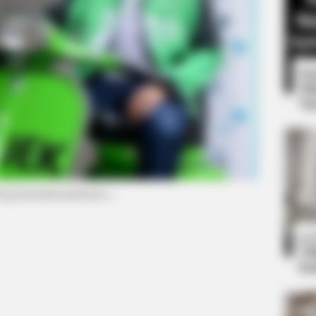
8 
Mi
Ng
PAINFREE DEVICE
e Trick Helps
The Joint Pain Breakthr
nstagram/nadiemmakarim_)
10
Ti
Ka