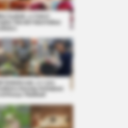
kin Ngakak, 10 Potret
splay Murah Pakai Bahan
adanya
ti Mainstream, 10 Cara
mbawa Barang Belanjaan
rsi Warga Thailand