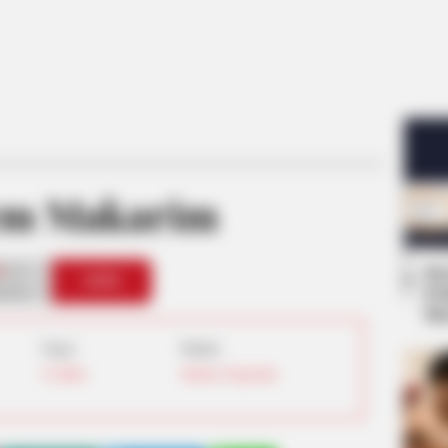
em Makarim
4
Se
VOTE
Pe
s love
Me
Umur:
Profesi:
42 Tahun
Menteri
,
Pengusaha