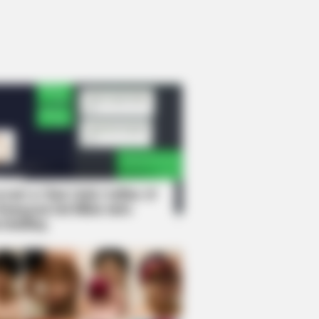
rem! 9 Chat Ojek Online &
langgan Ini Bikin Auto
rinding