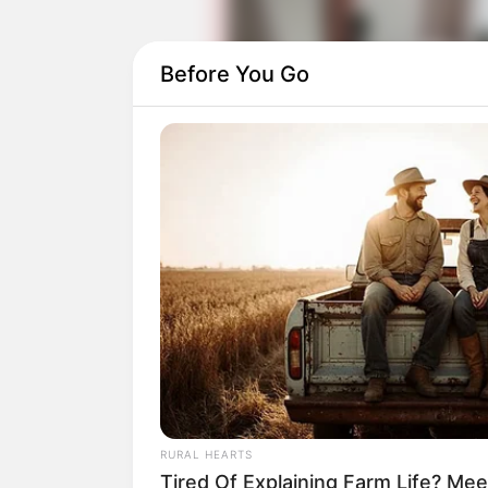
Before You Go
Kesuksesan menghampirinya dikala tahu
banyak penggunanya. Kekayaan yang dit
Bahkan berkat kesuksesan tersebut, ia 
jabatan
Menteri Pendidikan dan Kebuday
RURAL HEARTS
Tired Of Explaining Farm Life? M