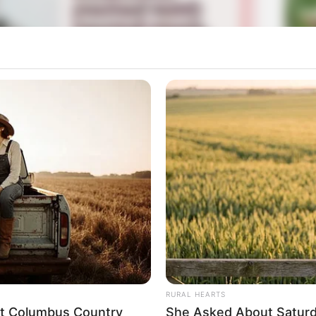
La
Ka
Ge
n 2015 aplikasi Go-Jek mulai berkembang dan mulai
erima bahkan hampir 1 miliar dolar.
Mute
dipercaya oleh Presiden Joko Widodo untuk menduduki
Am
aan sejak 23 Oktober 2019 hingga 28 April 2021.
Pa
Ga
RURAL HEARTS
eet Columbus Country
She Asked About Saturda