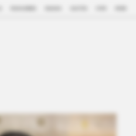
E
FILM & SERIES
NGAKAK
QUOTES
HYPE
MORE