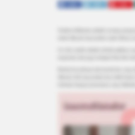
SHARE
TWEET
SHARE
Nadiem Makarim adalah seorang pengus
mulai dikenal masyarakat sejak dirinya
Go-Jek sendiri adalah sebuah aplikas
trasportasi dan juga terdapat fitur-fitu
Berkat kecerdasan dan kreativitas yang 
dikenal oleh masyarakat luas tidak hany
terbantu dengan penemuan yang dilakuka