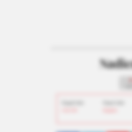
Nadi
fan
Tanggal Lahir:
Tempat Lahir:
4 Juli
1984
Singapura