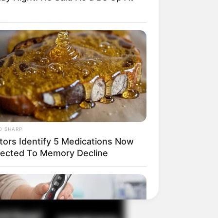
il! 10 Potret Makanan Gagal
masak yang Bikin Kamu
gak Selera
O SHARP
tors Identify 5 Medications Now
ected To Memory Decline
 Pose Manekin Anti
instream yang Konyol
nget