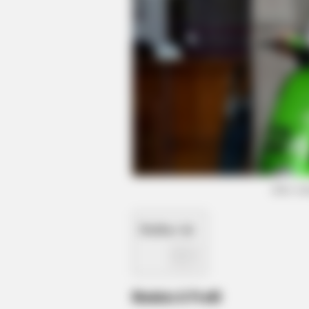
VARICOSE VEINS RELIEF
Bulging Varicose Veins? This Simpl
(foto: i
Daftar isi
Biodata & Profil