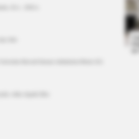
im,. B.A ., M.B.A
BUZZ DAY
INST
Co-stars Who Lost Control While
Mel
Kissing Each Other
Bel
Ta
Juli 1984
Ha
90
Universitas Harvard Jurusan Administrasi Bisnis (S2)
h), Atika Algadri (Ibu)