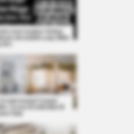
Kata Lucu Seputar Malam
nggu ala Jomblo yang Bikin
enes
ough Everyone's Waiting For
 Desain Kanopi Tempat
dur, Serasa Beristirahat di
mar Raja