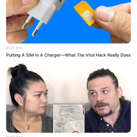
10 Pose Manekin Anti
Mainstream yang Konyol
Banget
BUZZ DAY
Putting A SIM In A Charger—What The Viral Hack Really Does
8 Kata Lucu Seputar Malam
Minggu ala Jomblo yang Bikin
Ngenes
BUZZ DAY