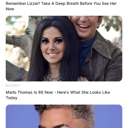
Kekayaan bersihnya sekitar 1 juta-2 juta dollar atau 16 miliar-32
Remember Lizzie? Take A Deep Breath Before You See Her
Now
miliar rupiah.
Apa kewarganegaraannya?
Kewarganegaraannya adalah Amerika Serikat.
TAGS
ASHLEY KOLFAGE
ASHLEYK HAWAII
BINTANG ONLYFANS
MODEL
PENGUSAHA
SELEBGRAM
SELEBRITI MANCANEGARA
TIKTOKER
BUZZDAY
Marlo Thomas Is 86 Now - Here's What She Looks Like
Today