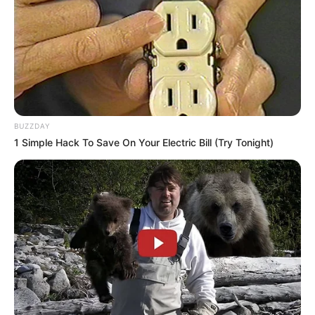
BUZZDAY
1 Simple Hack To Save On Your Electric Bill (Try Tonight)
Serem! 9 Chat Ojek Online &
Pelanggan Ini Bikin Auto