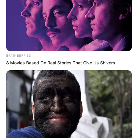
Play
BRAINBERRIES
8 Movies Based On Real Stories That Give Us Shivers
00:00
Play
Mute
Baca juga:
Biodata, Profil, dan Fakta Vanessa Munley