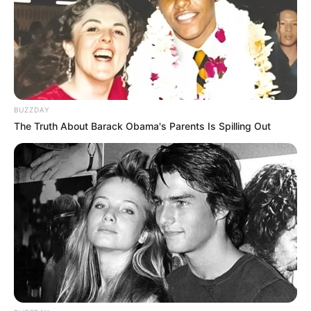
Membawa Barang Belanjaan
Versi Warga Thailand
BUZZDAY
The Truth About Barack Obama's Parents Is Spilling Out
Langka Banget! 10 Pose Lucu
Katak yang Bikin Ketawa
Gemes