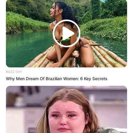
LIHAT ARTIKEL LAINNYA
BUZZ DAY
Laras Kinanda
Megan Domani
Why Men Dream Of Brazilian Women: 6 Key Secrets
Beby Tsabina
Salshabilla Adriani