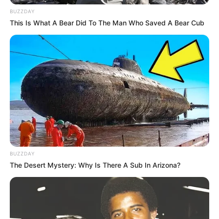
Merinding
BUZZDAY
This Is What A Bear Did To The Man Who Saved A Bear Cub
Bikin Ngakak, 10 Potret
Cosplay Murah Pakai Bahan
Seadanya
BUZZDAY
The Desert Mystery: Why Is There A Sub In Arizona?
Anti Mainstream, 10 Cara