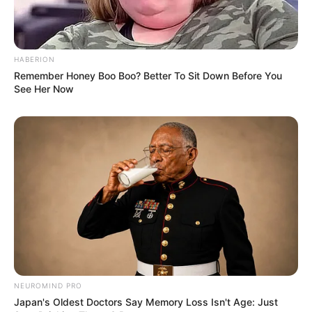
HABERION
Remember Honey Boo Boo? Better To Sit Down Before You
See Her Now
Angela Gilsha
Haico Van der Veken
TULIS KOMENTAR
Alamat email Anda tidak akan dipublikasikan.
Ruas yang wajib ditandai
*
NEUROMIND PRO
Japan's Oldest Doctors Say Memory Loss Isn't Age: Just