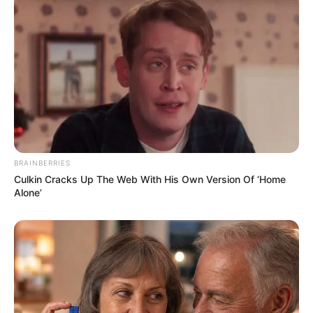
Ukuran Baju: –
Pendidikan
Universitas Negeri Angelo
Keluarga
Ayah: –
Ibu: –
BRAINBERRIES
Culkin Cracks Up The Web With His Own Version Of ‘Home
Saudara Laki-laki: –
Alone’
Saudara Perempuan: –
Suami & Pacar
Brian Kolfage
Ia menikah dengan seorang pengusaha dan pebisnis bernama
Brian Kolfage pada tahun 2011. Kedunya pertama kali bertemu di