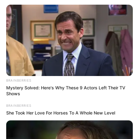
HOME
INSPIRASI
STYLE
FILM &
NGAKAK
QUOTES
HYPE
MORE
SERIES
BRAINBERRIES
Mystery Solved: Here's Why These 9 Actors Left Their TV
Shows
BRAINBERRIES
She Took Her Love For Horses To A Whole New Level