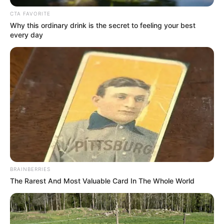
CTA FAVORITE
Why this ordinary drink is the secret to feeling your best
every day
BRAINBERRIES
The Rarest And Most Valuable Card In The Whole World
Ashleyk Hawaii (Ashley kolfage)