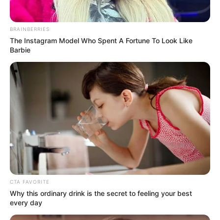
Instagram:
@ashleyk_hawaii
TikTok:
@ashleyk_hawaii
BRAINBERRIES
The Instagram Model Who Spent A Fortune To Look Like
YouTube: –
Barbie
Tinggi, Berat & Penampilan Fisik
Tinggi: 168 cm
Berat: 65 kg
Golongan Darah: –
Warna Rambut: Pirang
Warna Mata: Coklat
Warna Kulit: –
CTA FAVORITE
Ukuran Tubuh: –
Why this ordinary drink is the secret to feeling your best
every day
Ukuran Sepatu: –