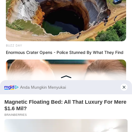
BUZZ DAY
Enormous Crater Opens - Police Stunned By What They Find
Before You Go
PRIVACY POLICY
DISCLAIMER
HUBUNGI KAMI
IKLAN
HABERION