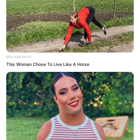
0
VOTE
fans love
Tanggal Lahir:
Tempat Lahir:
16 September
1985
San Angelo
,
Texas
,
Amerika Serikat
Umur:
Profesi:
40 Tahun
Bintang OnlyFans
,
Model
,
BRAINBERRIES
Pengusaha
,
Selebgram
,
TikToker
This Woman Chose To Live Like A Horse
Edit
Ashleyk Hawaii atau Ashley kolfage adalah seorang pengusaha,
selebgram, model, bintang OnlyFans dan TikToker yang berasal
dari San Angelo, Texas, Amerika Serikat.