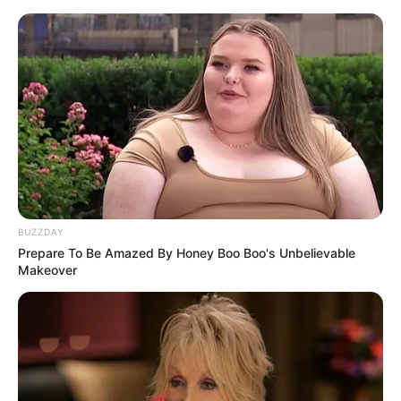
HOME
INSPIRASI
STYLE
FILM &
NGAKAK
QUOTES
HYPE
MORE
SERIES
BUZZDAY
Prepare To Be Amazed By Honey Boo Boo's Unbelievable
Makeover