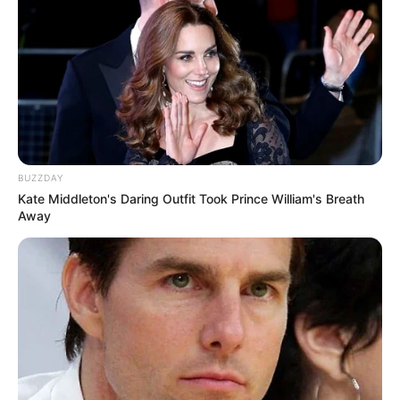
merawat kecantikan diri dan merias, terlihat mudah untuk
dilakukan.
Menjamurnya beauty vlogger semakin menambah banyak input
ilmu mengenai caranya merias wajah, atau menjaga kesehatan
kulit supaya tetap awet muda. Beauty vlogger Fatya Biya adalah
salah satu dari mereka.
Baca juga:
Biodata, Profil, dan Fakta Vicky Alaydrus
BUZZDAY
Kate Middleton's Daring Outfit Took Prince William's Breath
Away
Play
00:00
Play
Mute