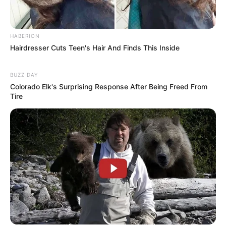
HABERION
Hairdresser Cuts Teen's Hair And Finds This Inside
BUZZ DAY
Bikin Ngakak, 10 Potret
Colorado Elk's Surprising Response After Being Freed From
Cosplay Murah Pakai Bahan
Tire
Seadanya
Anti Mainstream, 10 Cara
Membawa Barang Belanjaan
Versi Warga Thailand