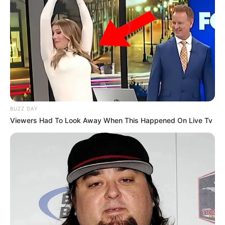
(foto: instagram/fatyabiya)
Biodata & Profil
Nama Lengkap: Fatya Faizanur
BUZZ DAY
Nama Panggung: Fatya Biya
Viewers Had To Look Away When This Happened On Live Tv
Nama Panggilan: Fatya
Tempat, Tanggal Lahir: Jakarta, 10 Agustus 1992
Kewarganegaraan: Indonesia
Agama: Islam
Profesi: Content creator, beauty vlogger, make up artist
Hobi: Merias Wajah