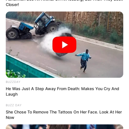
Closer!
Beby Tsabina
Salshabilla Adriani
BUZZDAY
He Was Just A Step Away From Death: Makes You Cry And
Laugh
BUZZ DAY
She Chose To Remove The Tattoos On Her Face. Look At Her
Now