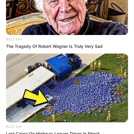
BUZZ DAY
The Tragedy Of Robert Wagner Is Truly Very Sad
BUZZ DAY
Lost Cargo On Highway Leaves Driver In Shock