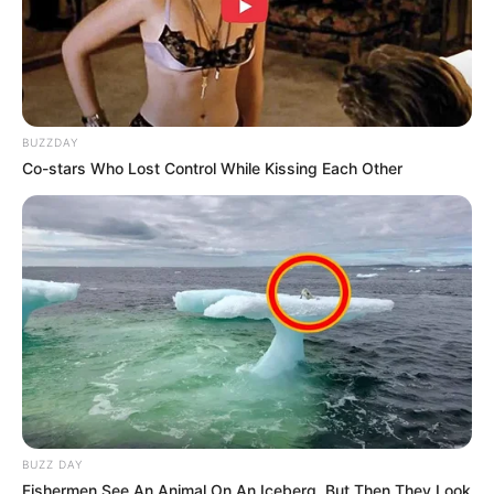
LIHAT ARTIKEL LAINNYA
BUZZDAY
Co-stars Who Lost Control While Kissing Each Other
Laras Kinanda
Nyimas Ratu Rafa
Shenina Cinnamon
Megan Domani
BUZZ DAY
Fishermen See An Animal On An Iceberg, But Then They Look