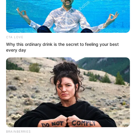
(foto: instagram/fatyabiya)
CTA LOVE
Why this ordinary drink is the secret to feeling your best
4. Fierce style, menjadi salah satu andalannya
every day
BRAINBERRIES