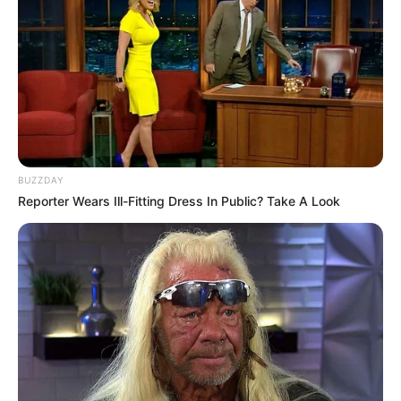
8
VOTE
fans love
Tanggal Lahir:
Tempat Lahir:
10 Agustus
1992
Jakarta
,
Indonesia
Umur:
Profesi:
33 Tahun
Beauty Vlogger
,
MUA
,
Youtuber
BUZZDAY
Reporter Wears Ill-Fitting Dress In Public? Take A Look
Edit
Fatya Biya adalah beauty vlogger, MUA dan YouTuber yang
berasal dari Jakarta, Indonesia.
Ia dikenal membuat konten-konten yang berhubungan dengan
make up. Mulai dari tips and trik hingga cara menjaga kesehatan