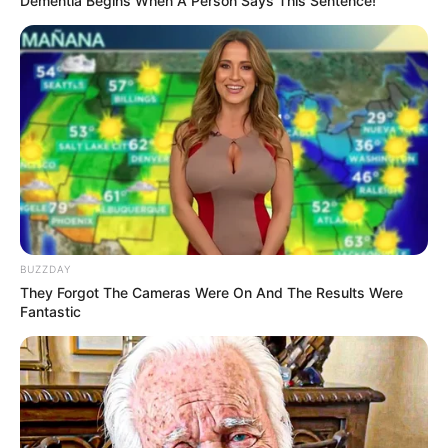
Dementia Begins When A Person Says This Sentence!
Dan selalu jujur dan konsisten adalah kunci penting yang
ditekankan oleh beauty vlogger satu ini.
TAGS
BEAUTY VLOGGER
FATYA BIYA
MUA
SELEBRITI INDONESIA
YOUTUBER
BUZZDAY
They Forgot The Cameras Were On And The Results Were
Fantastic