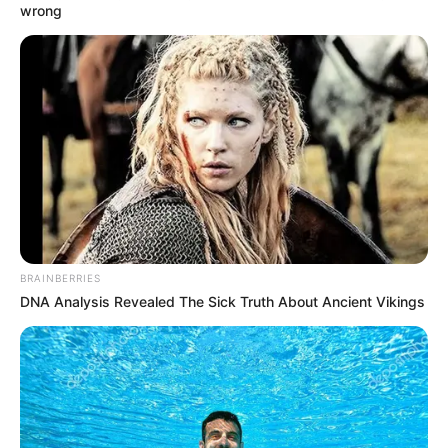
wrong
(foto: instagram/fatyabiya)
3. Foto di lorong gedung tetap jadi spot ok untuk Fatya
BRAINBERRIES
DNA Analysis Revealed The Sick Truth About Ancient Vikings