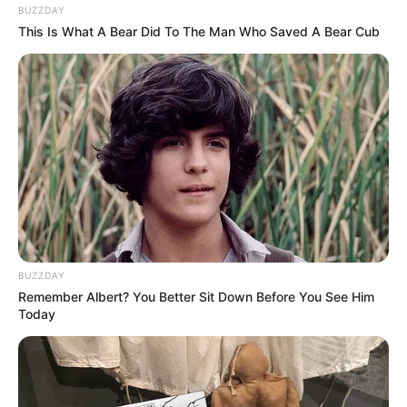
BUZZDAY
This Is What A Bear Did To The Man Who Saved A Bear Cub
Langka Banget! 10 Pose Lucu
Katak yang Bikin Ketawa
Gemes
BUZZDAY
Remember Albert? You Better Sit Down Before You See Him
Today
Ambyar! 10 Kalimat Baper
Pakai Bahasa Jawa Ini Bikin