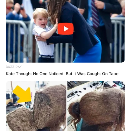
BUZZ DAY
Kate Thought No One Noticed, But It Was Caught On Tape
Serem! 9 Chat Ojek Online &
Pelanggan Ini Bikin Auto
Merinding