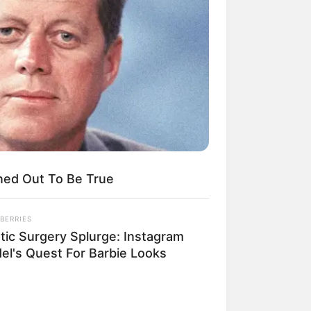
Kata Lucu Seputar Malam
nggu ala Jomblo yang Bikin
enes
ned Out To Be True
BERRIES
 Desain Kanopi Tempat
stic Surgery Splurge: Instagram
dur, Serasa Beristirahat di
el's Quest For Barbie Looks
mar Raja