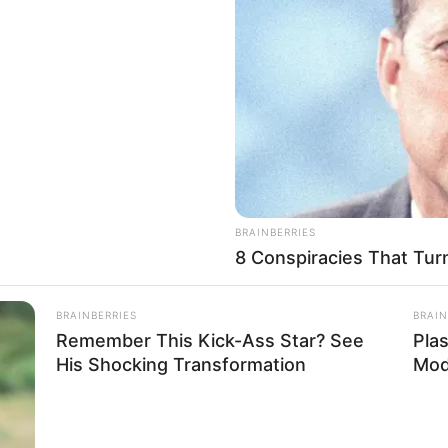
8 
Mi
Ng
BRAINBERRIES
8 Conspiracies That Tur
 Heize
BRAINBERRIES
BRAIN
10
Remember This Kick-Ass Star? See
Pla
Ti
His Shocking Transformation
Mod
Ka