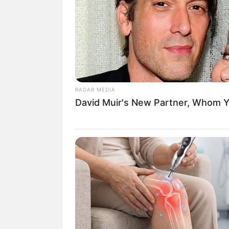
SHARE
TWEET
SHARE
Ailee adalah penyanyi asal Korea Selata
memulai karirnya di dunia tarik suara me
Sebelum memulai debutnya di industri K
RADAR MEDIA
di bawah naungan Muzo Entertainment.
David Muir's New Partner, Whom Yo
Melalui lagu
Resigntion
milik Big Mama, 
Selatan.
Sebelum memulai debut resminya, ia tel
Dream High 2
(2012). Ia juga mengisi 
dan Jiyeon.
Ailee debut pada 9 Februari 2012 dengan
naungan YMC Entertainment dengan lagu
Wheesung.