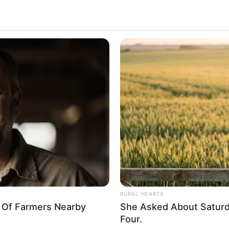
RURAL HEARTS
y Of Farmers Nearby
She Asked About Saturda
Four.