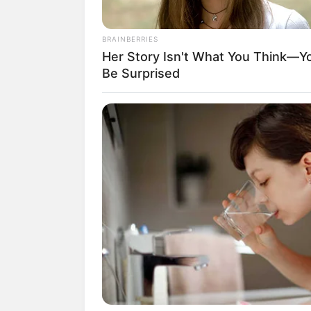
BRAINBERRIES
Her Story Isn't What You Think—You
Be Surprised
(foto
Daftar isi
Biodata & Profil
Nama Lengkap: Lee Ye Jin