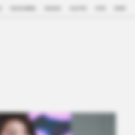
E
FILM & SERIES
NGAKAK
QUOTES
HYPE
MORE