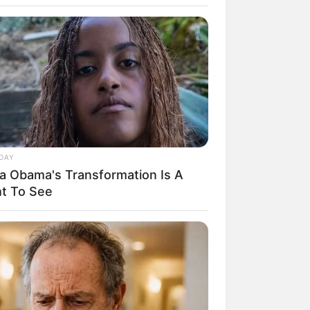
DAY
ia Obama's Transformation Is A
rem! 9 Chat Ojek Online &
ht To See
langgan Ini Bikin Auto
rinding