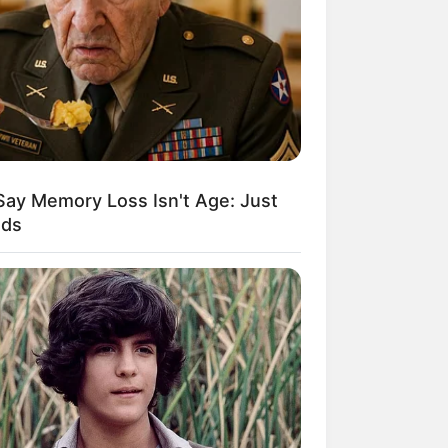
kin Ngakak, 10 Potret
splay Murah Pakai Bahan
adanya
Say Memory Loss Isn't Age: Just
ods
ti Mainstream, 10 Cara
mbawa Barang Belanjaan
rsi Warga Thailand