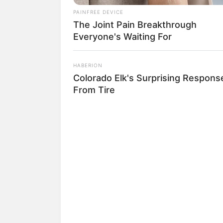
Hanya dalam waktu satu bulan setelah d
PAINFREE DEVICE
The Joint Pain Breakthrough
Month dan Rookie of The Month oleh C
Everyone's Waiting For
Mini album pertama Ailee rilis pada 16
Show You
.
HABERION
Colorado Elk's Surprising Respons
From Tire