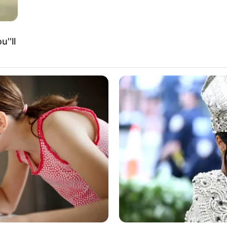
''ll
Ta
Ha
90
: instagram/aileeonline)