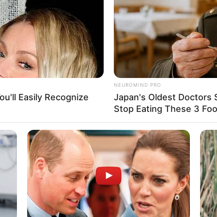
WHATSAPP
TELEGRAM
LINE
Bi
Edit
Co
Se
n yang telah memulai karirnya sejak tahun 2012. Ia
lalui video-video di Youtube.
Pop, ia telah lebih dahulu memulai karirnya di Amerika
NEUROMIND PRO
u'll Easily Recognize
Japan's Oldest Doctors 
Stop Eating These 3 Fo
Ailee berhasil lolos audisi menjadi penyanyi di Korea
An
ah terlebih dahulu tampil membintangi drama populer
Me
soundtrack untuk drama tersebut bersama dengan Hyorin
Ve
 merilis lagu berjudul
Heaven
. Ia debut di bawah
 yang ditulis oleh penyanyi R&B sekaligus produser