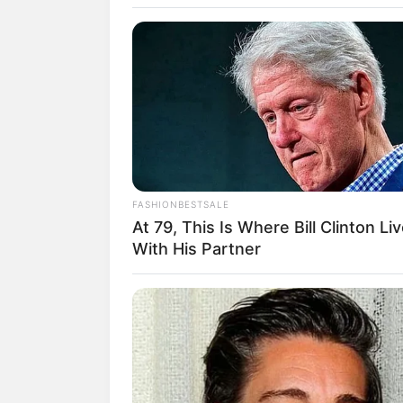
FASHIONBESTSALE
At 79, This Is Where Bill Clinton Li
With His Partner
fan
Tanggal Lahir:
Tempat Lahir:
30 Mei
1989
Denver
,
Amerika Ser