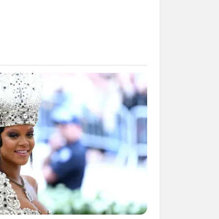
mpil Lebih Modern, 7 Potret
sil Renovasi Rumah Berusia
 Tahun