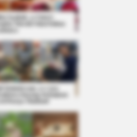
kin Ngakak, 10 Potret
splay Murah Pakai Bahan
adanya
ti Mainstream, 10 Cara
mbawa Barang Belanjaan
rsi Warga Thailand