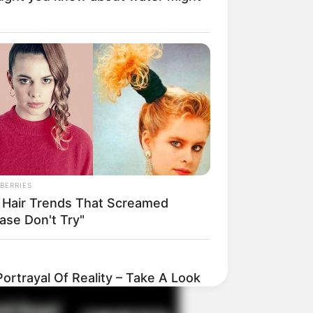
il! 10 Potret Makanan Gagal
masak yang Bikin Kamu
gak Selera
BERRIES
 Hair Trends That Screamed
ase Don't Try"
 Pose Manekin Anti
instream yang Konyol
nget
ortrayal Of Reality – Take A Look