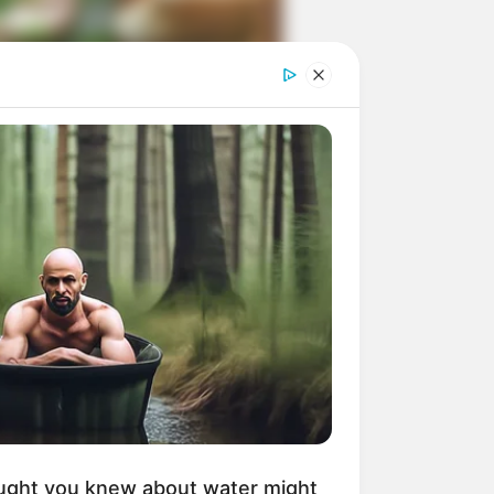
ngka Banget! 10 Pose Lucu
tak yang Bikin Ketawa
mes
byar! 10 Kalimat Baper
kai Bahasa Jawa Ini Bikin
lau Abis
ught you knew about water might