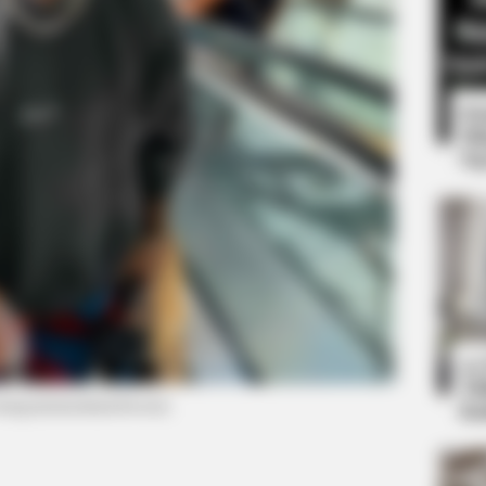
8 
Mi
Ng
et to feeling your best
BRAINBERRIES
10
Clothes And Shoes Are The Real
Ti
Challenges For This Family!
instagram/austinmcbroom)
Ka