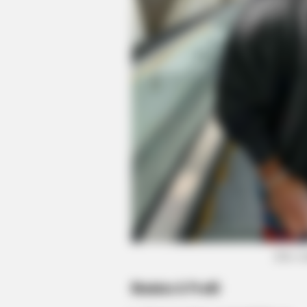
CTA LOVE
Why this ordinary drink is the secr
every day
(foto: 
Biodata & Profil