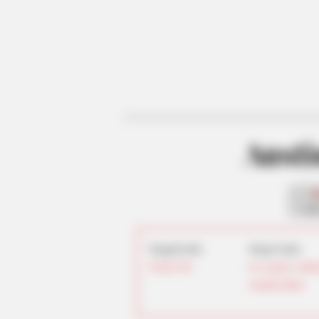
Aust
fan
Tanggal Lahir:
Tempat Lahir:
20 Mei
1992
Los Angeles
,
Califo
Amerika Serikat