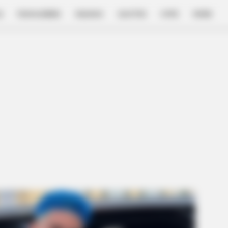
E
FILM & SERIES
NGAKAK
QUOTES
HYPE
MORE