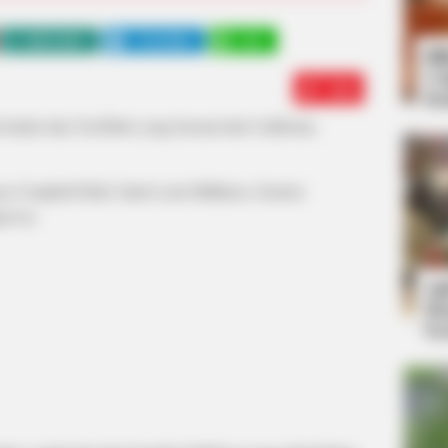
WHATSAPP
TELEGRAM
LINE
Bi
Co
Edit
Se
asket dan YouTuber yang berasal dari California,
ya Campbell Hall, Saint Louis Billikens, Eastern
pewas.
An
Me
Ve