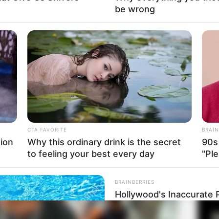
be wrong
AA Basketball dan melanjutkan di media sosial. Ia mulai
an keluarganya dengan nama channel The ACE Family.
Fa
kan keharmonisan bersama dengan istri dan anak-
Di
ri dan satu putra.
Ng
 Katie Feeney
CTA FAVORITE
BRAIN
ion
Why this ordinary drink is the secret
90s
to feeling your best every day
"Ple
10
Ma
Ba
BRAINBERRIES
Hollywood's Inaccurate P
Inside