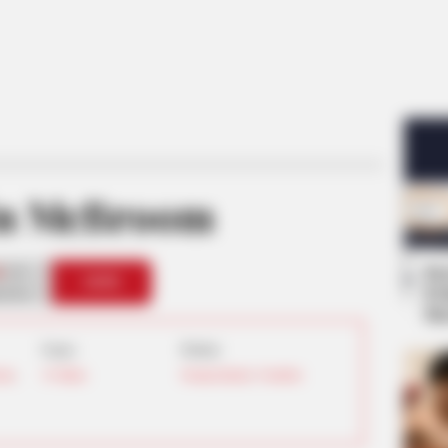
in McBroom
Se
0
VOTE
Pe
s love
Me
Umur:
Profesi:
rnia
,
34 Tahun
Pemain Basket
,
Youtuber