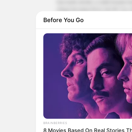
Saat masih sekolah, ia sudah bermain ba
sebagai tim utama Divisi All-CIF 3AA. 
tersebut.
Before You Go
Ia kemudian menjadi pemain bola sebag
Hall, Saint Louis Billikens, Eastern Wa
sebagai penjaga.
BRAINBERRIES
8 Movies Based On Real Stories Th