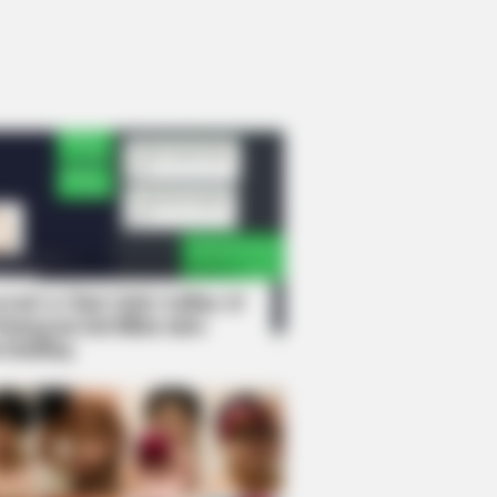
rem! 9 Chat Ojek Online &
langgan Ini Bikin Auto
rinding