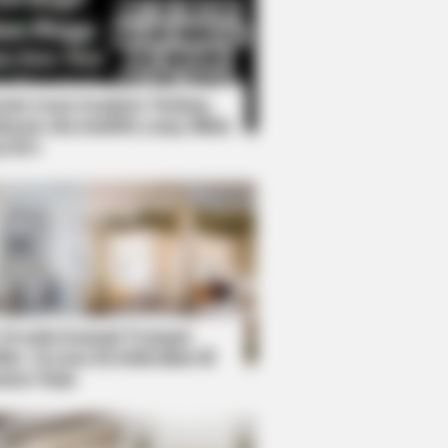
Kata Lucu Seputar Malam
nggu ala Jomblo yang Bikin
enes
 Desain Kanopi Tempat
dur, Serasa Beristirahat di
mar Raja