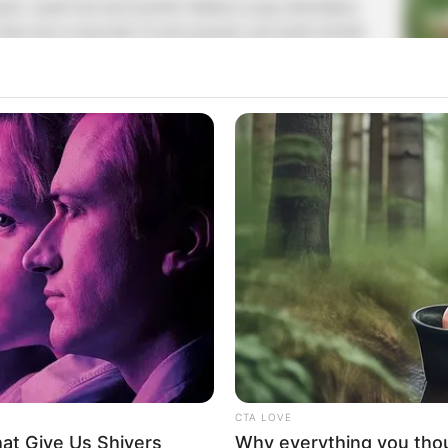
sket, sepak bola dan baseball. Bahkan ia juga dinobatkan
Rata-rata ia mencetak 25 poin pergame saat masih sekolah
La
Ka
ai awal kariernya. Dimana ia bermain untuk Campbell
Ge
shington Eagles, dan Michigan Chippewas. Ia berperan
Am
Pa
Ga
CTA LOVE
at Give Us Shivers
Why everything you tho