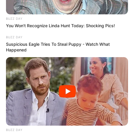
Serem! 9 Chat Ojek Online &
BUZZ DAY
Pelanggan Ini Bikin Auto
You Won't Recognize Linda Hunt Today: Shocking Pics!
Merinding
BUZZ DAY
Suspicious Eagle Tries To Steal Puppy - Watch What
Happened
Bikin Ngakak, 10 Potret
Cosplay Murah Pakai Bahan
Seadanya
BUZZ DAY