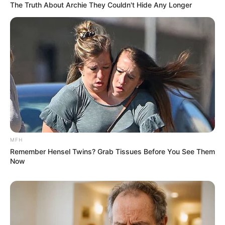
The Truth About Archie They Couldn't Hide Any Longer
Anti Mainstream, 10 Cara
Membawa Barang Belanjaan
Versi Warga Thailand
MFH
Remember Hensel Twins? Grab Tissues Before You See Them
Langka Banget! 10 Pose Lucu
Now
Katak yang Bikin Ketawa
Gemes