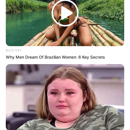
Single
Jangan Dulu Cinta-Cinta
– bersama Isnania Nurlintang
Aqmarina (2014)
Nominasi
Panasonic Gobel Awards 2013 – Bintang Cilik Terfavorit
BUZZ DAY
Why Men Dream Of Brazilian Women: 6 Key Secrets
FAQ
Siapa Amel Carla ?
Dia adalah aktris, penyanyi, dan presenter asal Indonesia.
Siapa nama asli Amel Carla?
Nama aslinya adalah Amalina Nuril Aqmarina.
Apa yang membuat Amel Carla
menjadi terkenal?
Dia terkenal karena membintangi sinetron
Suami Suami Takut