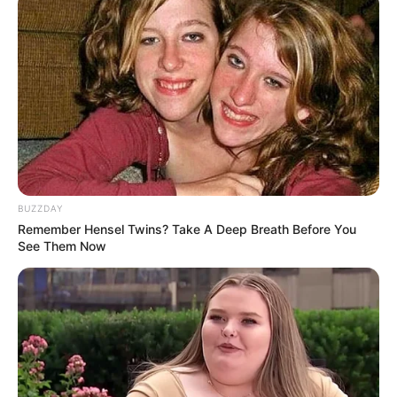
Ayah: Qomaruzzaman
Ibu: Oktarina Aqmarina
Saudara: Ahmad Dekatama, Isnania Nurlintang
Pacar
Ditelusuri pada tahun 2023, tidak ada informasi yang detail yang
membahas mengenai mantan pacar dari Amel Carla. Begitu pula
dengan nama-nama yang dirumorkan dengan dirinya.
BUZZDAY
Remember Hensel Twins? Take A Deep Breath Before You
Kekayaan
See Them Now
Ditelusuri pada tahun 2023, tidak diketahui nilai total dari
kekayaan bersih dari Amel Carla. Sumber kekayaan yang dimiliki
olehnya tidak diketahui, kecuali dari YouTube.