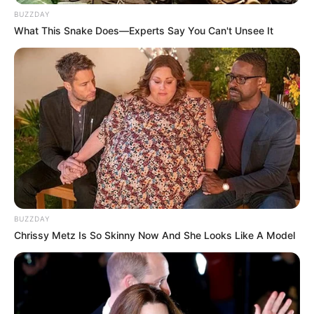
BUZZDAY
The Underdogs
(2017), sebagai Retno
What This Snake Does—Experts Say You Can't Unsee It
Ngenest The Movie
(2015), sebagai Ipeh remaja
Kau dan Aku Cinta Indonesia
(2014), sebagai Nanada
Lihat Boleh, Pegang Jangan
(2010)
Suami Suami Takut Istri The Movie
(2008), sebagai Carla
Sinetron
Rain
(SCTV| 2015), sebagai Syahreni
Kisah Rama Shinta
(Indosiar| 2012), sebagai Tasya
BUZZDAY
Chrissy Metz Is So Skinny Now And She Looks Like A Model
Sitkom
Suami Suami Takut Istri
(Trans TV | 2007 – 2010), sebagai
Carla