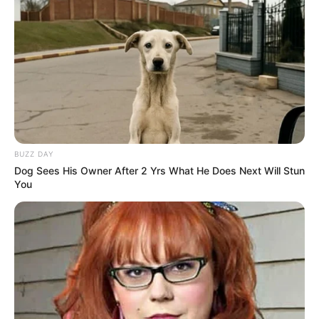
10 Desain Kanopi Tempat
Tidur, Serasa Beristirahat di
Kamar Raja
BUZZ DAY
Dog Sees His Owner After 2 Yrs What He Does Next Will Stun
You
Tampil Lebih Modern, 7 Potret
Hasil Renovasi Rumah Berusia
90 Tahun