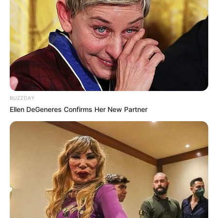
Shenina Cinnamon
Megan Domani
BUZZDAY
Ellen DeGeneres Confirms Her New Partner
Beby Tsabina
Salshabilla Adriani
TULIS KOMENTAR
Alamat email Anda tidak akan dipublikasikan.
Ruas yang wajib ditandai
*