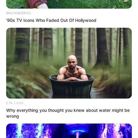
Jangan Dulu Cinta-Cinta
bersama sang kakak, Isnania.
BRAINBERRIES
Baca juga:
Biodata, Profil, dan Fakta Miller Khan
’90s TV Icons Who Faded Out Of Hollywood
CTA LOVE
Why everything you thought you knew about water might be
wrong