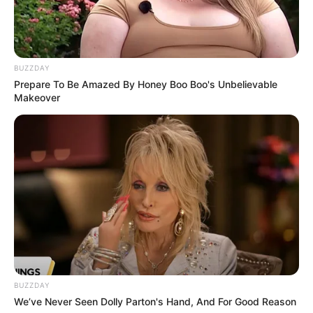
BUZZDAY
Prepare To Be Amazed By Honey Boo Boo's Unbelievable
Makeover
YouTube
Ditelusuri pada tahun 2023 dari laman
Social Blade,
penghasilan
yang diperoleh Amel Carla dari YouTube per bulan sekitar $3 –
BUZZDAY
$43 atau mencapai Rp46 ribu – Rp661 ribu.
We’ve Never Seen Dolly Parton's Hand, And For Good Reason