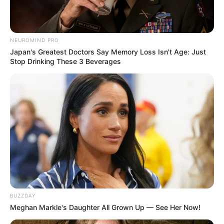
Warna Rambut: Hitam
Warna Mata: Coklat
Warn Kulit: –
NEUROMIND PRO
Japan's Greatest Doctors Say Memory Loss Isn't Age: Just
Ukuran Tubuh: –
Stop Drinking These 3 Beverages
Ukuran Sepatu: –
Ukuran Baju: –
Pendidikan
SD Negeri Rawajati 08 Pagi
SMP Negeri 41 Jakarta
SMA Negeri 28 Jakarta
Universitas Indonesia Fakultas Hukum
BUZZDAY
Meghan Markle's Daughter All Grown Up — See Her Now!
Keluarga