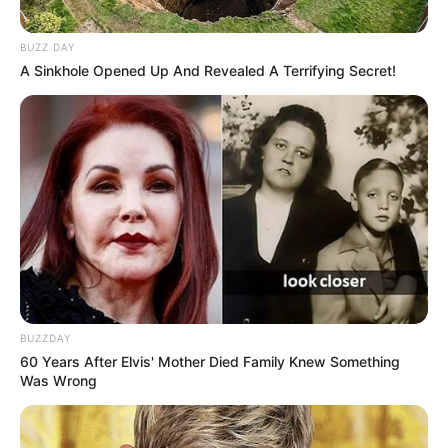
BUZZ DAY
A Sinkhole Opened Up And Revealed A Terrifying Secret!
LIHAT ARTIKEL LAINNYA
BUZZDAY
Laras Kinanda
Nyimas Ratu Rafa
60 Years After Elvis' Mother Died Family Knew Something
Was Wrong