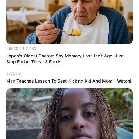
Ambyar! 10 Kalimat Baper
Pakai Bahasa Jawa Ini Bikin
Galau Abis
NEUROMIND PRO
Japan's Oldest Doctors Say Memory Loss Isn't Age: Just
Stop Eating These 3 Foods
BUZZDAY
Man Teaches Lesson To Seat-Kicking Kid And Mom – Watch!
Fail! 10 Potret Makanan Gagal
Dimasak yang Bikin Kamu
Nggak Selera