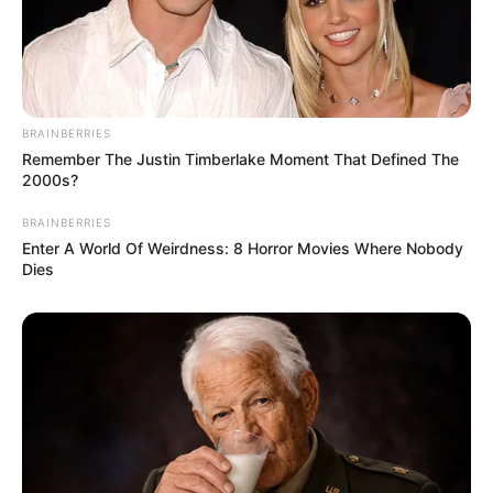
Agama: Islam
Profesi: Aktris, Model, Penyanyi, Presenter, Youtuber
Hobi: Bersepeda, Main Golf
Facebook: –
BRAINBERRIES
Remember The Justin Timberlake Moment That Defined The
Twitter:
@amelcarlaoffc
2000s?
Instagram:
@amelcarla
BRAINBERRIES
Enter A World Of Weirdness: 8 Horror Movies Where Nobody
TikTok:
@amelcarlareal
Dies
YouTube:
Amel Carla Official
Tinggi, Berat, & Penampilan Fisik
Tinggi Badan: –
Berat Badan: –
Golongan Darah: –