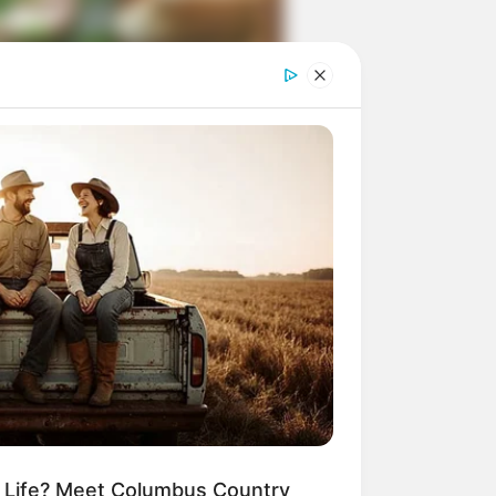
ngka Banget! 10 Pose Lucu
tak yang Bikin Ketawa
mes
byar! 10 Kalimat Baper
kai Bahasa Jawa Ini Bikin
lau Abis
m Life? Meet Columbus Country