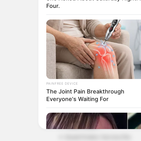
Four.
Detail
Judul: Malam Para Jahanam
Judul Lain: –
Genre: Horor
PAINFREE DEVICE
The Joint Pain Breakthrough
Negara: Indonesia
Everyone's Waiting For
Sutradara: Indra Gunawan
Produser: –
Penulis Naskah: –
Rumah Produksi: Starvision Plus