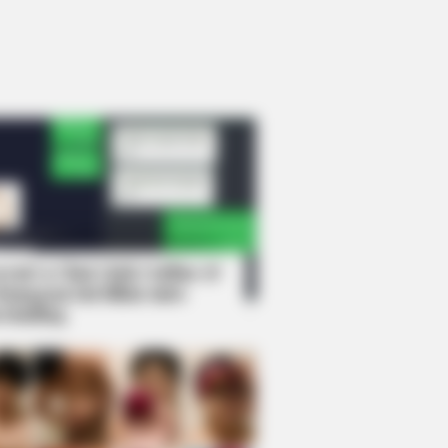
rem! 9 Chat Ojek Online &
langgan Ini Bikin Auto
rinding