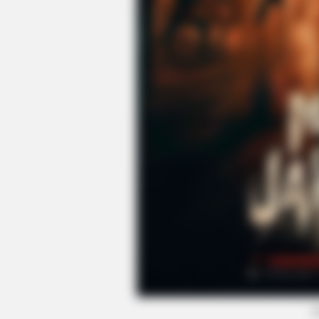
BUZZ DAY
Remember Albert? You Better Sit
Down Before You See Him Today
(
BUZZ DAY