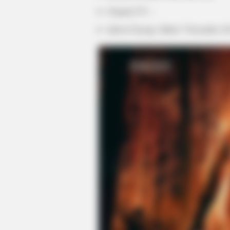
Channel TV: –
Jadwal Tayang: Mulai 7 Desember 2
HABERION
Nicole Kidman Finally Admits Wha