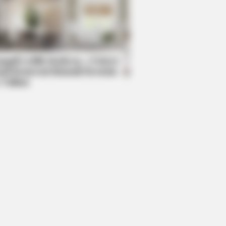
DAY
wers had to look away when this
pened on live tv
mpil Lebih Modern, 7 Potret
sil Renovasi Rumah Berusia
 Tahun