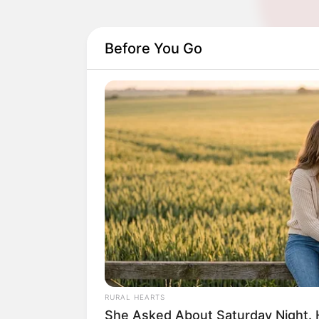
Before You Go
Play
Daftar isi
RURAL HEARTS
She Asked About Saturday Night. 