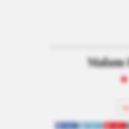
Malam 
Be
SHARE
TWEET
SHARE