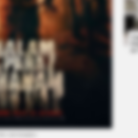
BUZZ DAY
BUZZ 
Malia Obama's Transformation Is A
Vie
Sight To See
hap
Ta
Ha
90
foto: starvisionplus)
BUZZ DAY