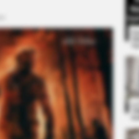
023
8 
Mi
Ng
HABERION
t We All Suspected
A Trail Camera Capture
10
Ti
Ka