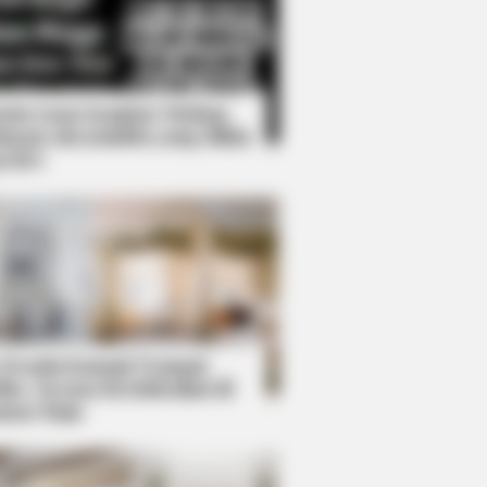
Kata Lucu Seputar Malam
nggu ala Jomblo yang Bikin
enes
s What No One Should See
 Desain Kanopi Tempat
dur, Serasa Beristirahat di
mar Raja