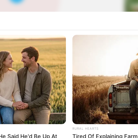
Play
La
Ka
Ge
00:00
00:38
Mute
Am
Pa
Ga
RURAL HEARTS
He Said He'd Be Up At
Tired Of Explaining Far