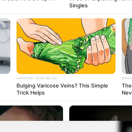
Singles
Fa
Di
Ng
VARICOSE VEINS RELIEF
DIGES
Bulging Varicose Veins? This Simple
The
Trick Helps
Nev
10
Ma
Ba