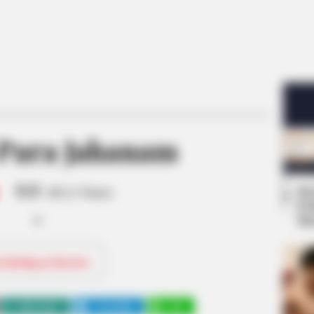
Para Jahanam
8.8
Se
/10 (1 Votes)
Pe
Me
ri Rating & Review
WHATSAPP
TELEGRAM
LINE