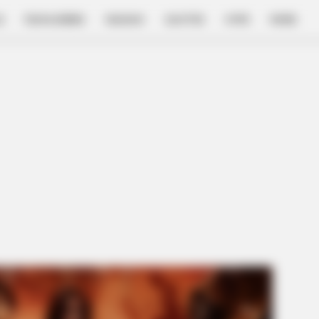
E
FILM & SERIES
NGAKAK
QUOTES
HYPE
MORE