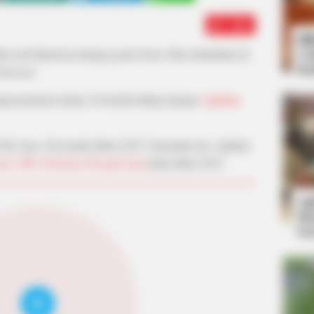
Edit
Bi
Co
m asal Indonesia dengan genre horor. Bisa disaksikan di
Se
ahanam.
agai pemeran utama. Ia beradu akting dengan
Aghniny
m
My Super Dad
pada tahun 2019. Sementara itu, Aghiniy
an: Iblis Terkejam Penagih Janji
pada tahun 2023.
An
Me
Ve