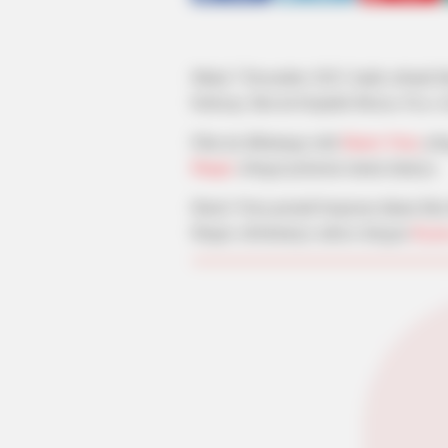
Mulai 7 Desember 2023, hadir sebuah fil
bioksop, film ini berjudul
Malam Para J
Film ini dibintangi oleh
Harris Vriza
seb
Haque
sebagai pemeran utama lainnya.
Harris Vriza pernah berperan dalam fil
Haque sebelumnya sukses dengan
Kajim