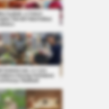
kin Ngakak, 10 Potret
splay Murah Pakai Bahan
adanya
ti Mainstream, 10 Cara
mbawa Barang Belanjaan
rsi Warga Thailand