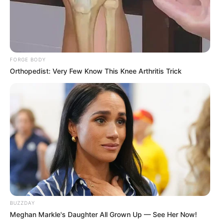
FORGE BODY
Orthopedist: Very Few Know This Knee Arthritis Trick
Serem! 9 Chat Ojek Online &
Pelanggan Ini Bikin Auto
Merinding
BUZZDAY
Bikin Ngakak, 10 Potret
Meghan Markle's Daughter All Grown Up — See Her Now!
Cosplay Murah Pakai Bahan