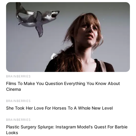
Tinggi: – cm
Berat: – kg
Golongan Darah: –
Warna Rambut: –
Warna Mata: –
Warna Kulit: –
Ukuran Tubuh: –
BRAINBERRIES
Ukuran Sepatu: –
Films To Make You Question Everything You Know About
Ukuran Baju: –
Cinema
BRAINBERRIES
Pendidikan
She Took Her Love For Horses To A Whole New Level
–
BRAINBERRIES
Plastic Surgery Splurge: Instagram Model's Quest For Barbie
Keluarga
Looks