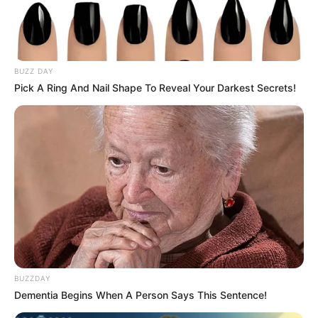
Katak yang Bikin Ketawa
Gemes
BUZZ DAY
Pick A Ring And Nail Shape To Reveal Your Darkest Secrets!
Ambyar! 10 Kalimat Baper
Pakai Bahasa Jawa Ini Bikin
Galau Abis
BUZZDAY
Dementia Begins When A Person Says This Sentence!