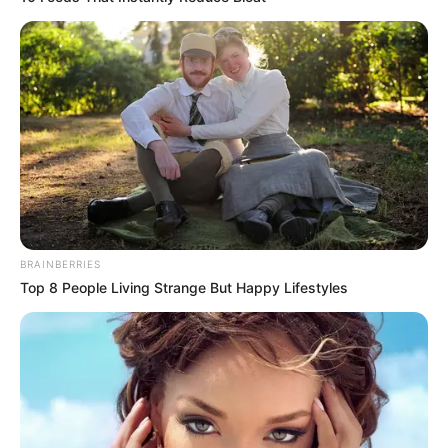
Laras Kinanda
Nyimas Ratu Rafa
Shenina Cinnamon
Megan Domani
BRAINBERRIES
Top 8 People Living Strange But Happy Lifestyles
Beby Tsabina
Salshabilla Adriani