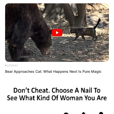
Seadanya
Anti Mainstream, 10 Cara
Membawa Barang Belanjaan
Versi Warga Thailand
BUZZDAY
Bear Approaches Cat: What Happens Next Is Pure Magic
Langka Banget! 10 Pose Lucu