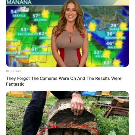
Fail! 10 Potret Makanan Gagal
Dimasak yang Bikin Kamu
Nggak Selera
BUZZDAY
10 Pose Manekin Anti
They Forgot The Cameras Were On And The Results Were
Mainstream yang Konyol
Fantastic
Banget