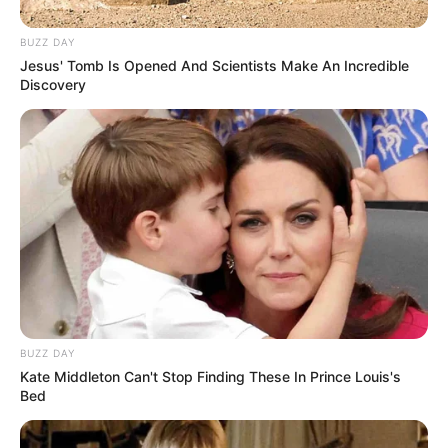
Tampil Lebih Modern, 7 Potret
BUZZ DAY
Hasil Renovasi Rumah Berusia
Jesus' Tomb Is Opened And Scientists Make An Incredible
90 Tahun
Discovery
BUZZ DAY
Kate Middleton Can't Stop Finding These In Prince Louis's
Bed