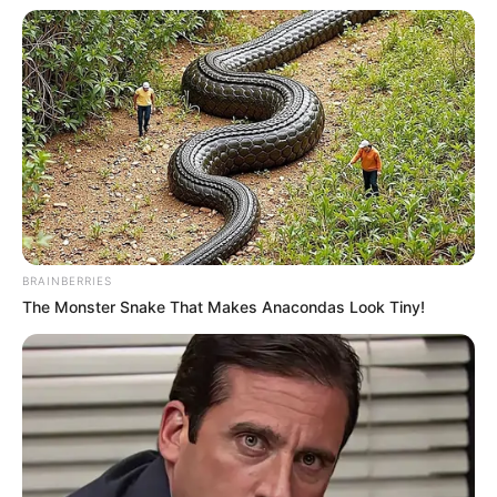
BRAINBERRIES
(foto: instagram/adamalhdyt_2)
The Monster Snake That Makes Anacondas Look Tiny!
Biodata & Profil
Nama Lengkap: Muhammad Adam Al Hidayat
Nama Panggung: Adam Hidayat
Nama Panggilan: –