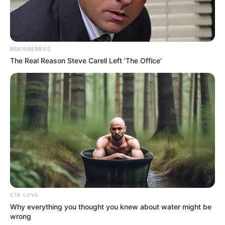
Tempat, Tanggal Lahir: Indonesia, 17 Agustus 2002
Kewarganegaraan: Indonesia
Agama: Islam
BRAINBERRIES
The Real Reason Steve Carell Left 'The Office'
Profesi: TikToker, YouTuber
Hobi: –
Facebook: –
X: –
Threads: –
Instagram:
@adamalhdyt_2
TikTok:
@adamalhidayat
YouTube:
@Adamalhdyat
CTA LOVE
Why everything you thought you knew about water might be
Tinggi, Berat & Penampilan Fisik
wrong