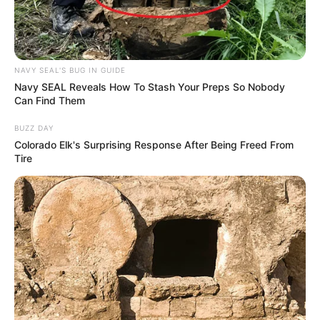
8 Kata Lucu Seputar Malam
Minggu ala Jomblo yang Bikin
Ngenes
NAVY SEAL'S BUG IN GUIDE
Navy SEAL Reveals How To Stash Your Preps So Nobody
Can Find Them
BUZZ DAY
Colorado Elk's Surprising Response After Being Freed From
Tire
10 Desain Kanopi Tempat
Tidur, Serasa Beristirahat di
Kamar Raja