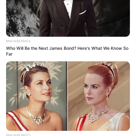
BRAINBERRIES
Who Will Be the Next James Bond? Here's What We Know So
Far
Kontroversi
–
Fakta Menarik
BRAINBERRIES