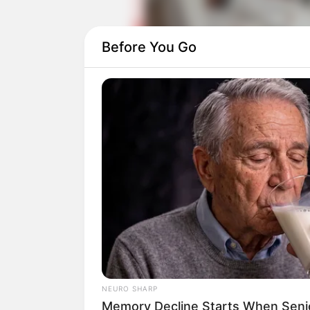
Before You Go
Selain itu, artis lainnya seperti Choi 
membintangi film ini. Para kru dan artis
tahun 2018.
NEURO SHARP
Memory Decline Starts When Seni