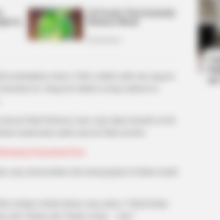
RADA
rd
Dol
Alo
Ta
Ha
b penjelajahan misteri. Sohee adalah salah satu anggota
90
. Sementara itu, Sangyeob adalah seorang mahasiswa
.
mencari bukti frekuensi suara yang dapat menarik arwah.
ah rumah hantu untuk mencari bukti tersebut.
 Bertopeng Penyelamat Kota
dian yang menyeramkan dan menegangkan di dalam rumah
lis terdapat sebuah tulisan yang artinya “Sekali kalian
ian mati. Kalian mati. Kalian semua… mati.”
INSTANTHUB