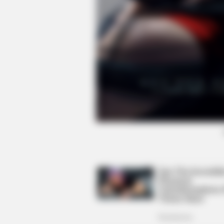
BUZZ DAY
Viewers had to look away when thi