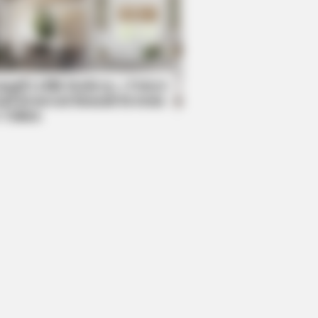
R MEDIA
ly Parton Has Been Dating Him All
ng
mpil Lebih Modern, 7 Potret
sil Renovasi Rumah Berusia
 Tahun