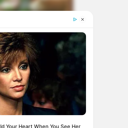
ngka Banget! 10 Pose Lucu
tak yang Bikin Ketawa
mes
byar! 10 Kalimat Baper
kai Bahasa Jawa Ini Bikin
lau Abis
Hold Your Heart When You See Her