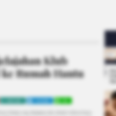
elajahan Klub
l ke Rumah Hantu
Se
Pe
Me
WHATSAPP
TELEGRAM
LINE
orea Selatan yang diadaptasi dari sebuah webtoon karya