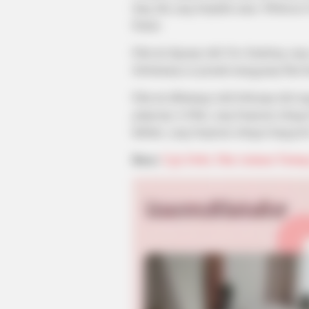
Jang Jak yang berjudul sama. Webtoon 0
Daum.
Film ini digarap oleh Yoo Sundong yan
Sebelumnya ia pernah menggarap film b
Film ini dibintangi oleh beberapa idol 
girlgroup A-Pink, yang berperan sebaga
Infinite, yang berperan sebagai Sangyeob
Baca:
Ugly Dolls, Film Animasi Tenta