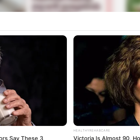
La
Ka
Ge
Yoonyoung, Shin Joohwan, dan Jung Wonchang juga ikut
 sudah menyelesaikan syuting film ini sejak pertengahan
Mute
Am
Pa
Ga
HEALTHYREHABCARE
ors Say These 3
Victoria Is Almost 90, 