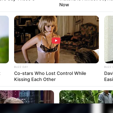
Now
Fa
Di
Ng
BUZZ DAY
BUZZ 
t
Co-stars Who Lost Control While
Dav
Kissing Each Other
Eas
10
Ma
Ba