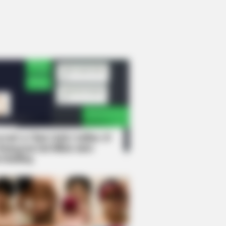
rem! 9 Chat Ojek Online &
langgan Ini Bikin Auto
rinding