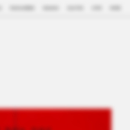
E
FILM & SERIES
NGAKAK
QUOTES
HYPE
MORE