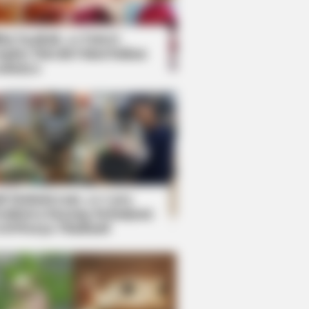
kin Ngakak, 10 Potret
splay Murah Pakai Bahan
adanya
ti Mainstream, 10 Cara
mbawa Barang Belanjaan
rsi Warga Thailand