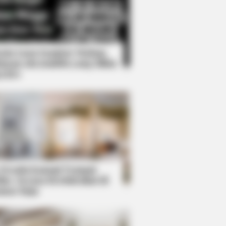
Kata Lucu Seputar Malam
nggu ala Jomblo yang Bikin
enes
xperts Say You Can't Unsee It
 Desain Kanopi Tempat
dur, Serasa Beristirahat di
mar Raja