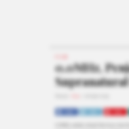
FILM
0.0MHz, Penj
Supranatura
Penulis:
Nisa
|
28 April 2019
SHARE
TWEET
SHARE
0.0MHz adalah sebuah film horor dari K