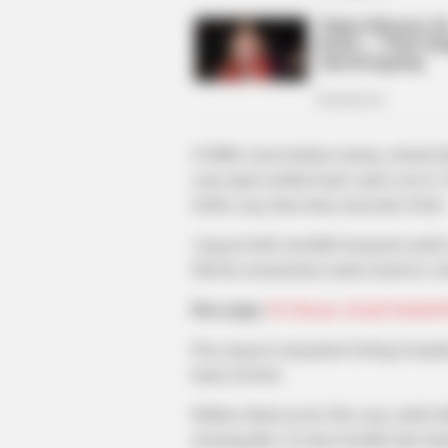
BUZZ DAY
Meghan & Harry Confirmed Awkwa
Truth About Archie
0.0MHz menceritakan tentang sebuah klu
yang dapat melihat hantu sejak ia kecil
teknik yang diam-diam menyukai Sohee
Anggota klub memiliki keinginan untuk 
Mereka memutuskan untuk masuk ke sebu
Baca juga:
El Chicano, Kisah Detektif
Para anggota mengalami berbagai keja
hantu tersebut.
Bahkan dalam poster film yang sudah diri
memanggilku, ini akan berakhir jika kal
RADAR MEDIA