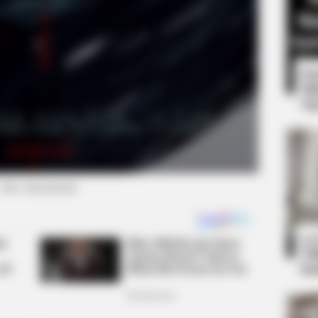
8 
Mi
Ng
BUZZ DAY
s happened on live tv
What This Snake Does—E
(foto: hancinema)
RADAR MEDIA
She Chose To Remove The Tattoos
10
On Her Face. Look At Her Now
Ti
Ka