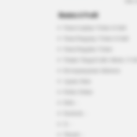
(foto:
BRAINBERRIES
Biodata & Profil
Tropes Hollywood Invented That 
Nothing To Do With Reality
Nama Lengkap: Yislam Al Jaidi
Nama Panggung: Yislam Al Jaidi
Nama Panggilan: Yislam
Tempat, Tanggal Lahir: Jakarta, 31 Ju
Kewarganegaraan: Indonesia
Agama: Islam
Profesi: Dokter
Hobi: –
Facebook: –
X: –
CTA LOVE
Threads: –