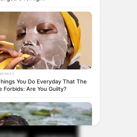
il! 10 Potret Makanan Gagal
masak yang Bikin Kamu
gak Selera
BERRIES
Things You Do Everyday That The
e Forbids: Are You Guilty?
 Pose Manekin Anti
instream yang Konyol
nget