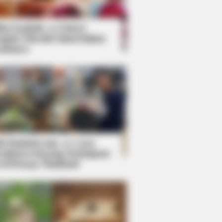
kin Ngakak, 10 Potret
splay Murah Pakai Bahan
adanya
ti Mainstream, 10 Cara
mbawa Barang Belanjaan
rsi Warga Thailand