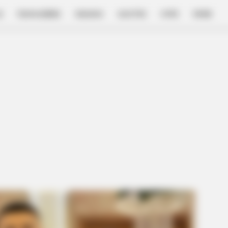
E
FILM & SERIES
NGAKAK
QUOTES
HYPE
MORE