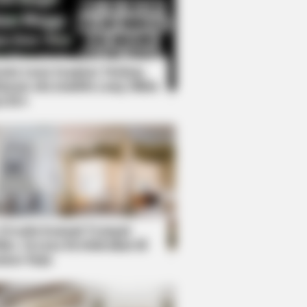
Kata Lucu Seputar Malam
nggu ala Jomblo yang Bikin
enes
s the secret to feeling your best
 Desain Kanopi Tempat
dur, Serasa Beristirahat di
mar Raja