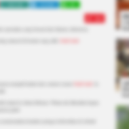
WHATSAPP
TELEGRAM
LINE
Bi
Edit
Co
Se
 spesialias yang berasal dari Jakarta, Indonesia.
ring muncul di konten sang adik,
Fadil Jaidi
.
An
karena menjadi kakak dari content creator
Fadil Jaidi
. Ia
Me
dik.
Ve
uk terjun ke dunia hiburan. Walau tak diketahui kapan
etron jadul.
 ia memerankan karakter petugas kebersihan di sebuah