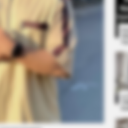
8 
Mi
Ng
CTA FAVORITE
ion Version Do You
Why this ordinary drink i
every day
10
Ti
Ka