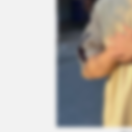
BRAINBERRIES
Disney Princesses: Which Live-Act
Prefer?