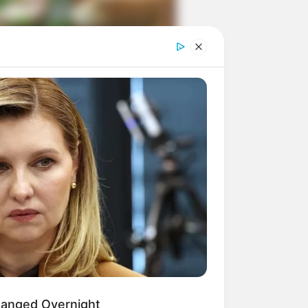
ngka Banget! 10 Pose Lucu
tak yang Bikin Ketawa
mes
byar! 10 Kalimat Baper
kai Bahasa Jawa Ini Bikin
lau Abis
hanged Overnight