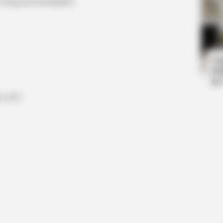
 instagram/yislamaljaidi)
CTA FAVORITE
BRAIN
Have
Why this ordinary drink is the secret
Hav
to feeling your best every day
Insp
Ta
Ha
90
li 1993
BRAINBERRIES