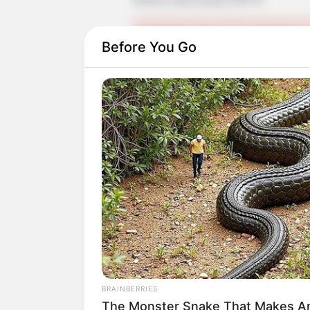
Before You Go
Ia tak melanjutkan karir aktingnya terseb
belakang, yaitu di dunia kesehatan.
BRAINBERRIES
The Monster Snake That Makes An