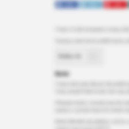
SHARE
TWEET
SHARE
Yislam Al Jaidi merupakan seorang dokter
Namanya mulai disorot publik karena se
Daftar isi
Karier
Yislam Jaidi mulai dikenal oleh publik 
sering menjadi bahan konten dari sang a
Walaupun begitu, ia pernah mencoba unt
tepatnya, ia pernah muncul di sebuah sin
Belum diketahui apa judulnya, saat itu,
sinetron yang tayang di RCTI.