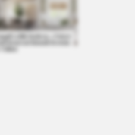
BERRIES
e You Seen Her GRWM? She
ires Millions
mpil Lebih Modern, 7 Potret
sil Renovasi Rumah Berusia
 Tahun