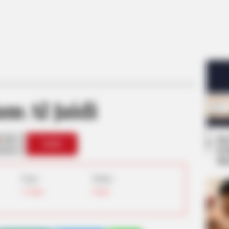
am Al Jaidi
Se
24
VOTE
Pe
s love
Me
Umur:
Profesi:
33 Tahun
Dokter