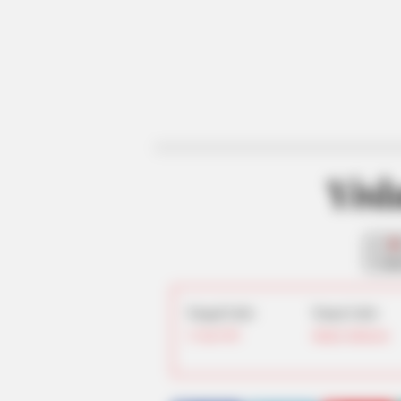
Yisl
fan
Tanggal Lahir:
Tempat Lahir:
31 Juli
1993
Jakarta
,
Indonesia