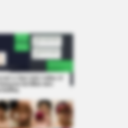
rem! 9 Chat Ojek Online &
langgan Ini Bikin Auto
rinding