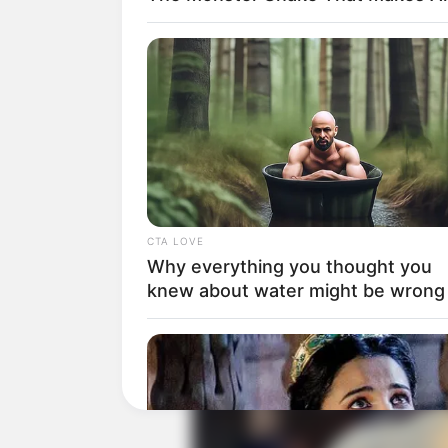
Ia mengambil jurusan kedokteran di sebu
pendidikan dokter berikutnya, ia bekerja 
Baca juga:
Biodata, Profil, dan Fakt
CTA LOVE
Why everything you thought you
knew about water might be wrong