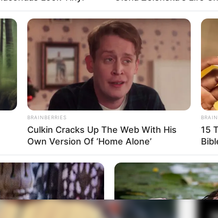
ah universitas di Jakarta. Usai menyelesaikan jenjang
sebagai dokter spesialis.
a Bonge
Fa
Di
Ng
BRAINBERRIES
BRAIN
Culkin Cracks Up The Web With His
15 
Own Version Of ‘Home Alone’
Bibl
10
Ma
Ba