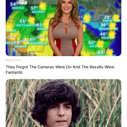
Ambyar! 10 Kalimat Baper
Pakai Bahasa Jawa Ini Bikin
Galau Abis
BUZZ DAY
They Forgot The Cameras Were On And The Results Were
Fantastic
Fail! 10 Potret Makanan Gagal
Dimasak yang Bikin Kamu
Nggak Selera