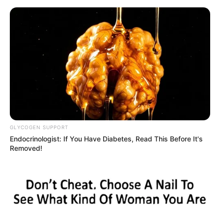
HOME
INSPIRASI
STYLE
FILM &
NGAKAK
QUOTES
HYPE
MORE
SERIES
GLYCOGEN SUPPORT
Endocrinologist: If You Have Diabetes, Read This Before It's
Removed!