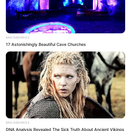
Quotes
–
FAQ
BRAINBERRIES
17 Astonishingly Beautiful Cave Churches
Siapa Yanisa Samohom
?
Dia adalah selebgram, model, bintang OnlyFans dan YouTuber
kelahiran Thailand.
Siapa nama asli Yanisa?
Nama aslinya adalah Yanisa Noey Samohom.
Apa yang membuat Yanisa
menjadi terkenal?
Dia terkenal karena membuat konten seksi di media sosial.
Yanisa asalnya dari mana?
BRAINBERRIES
Dia berasal dari Thailand.
DNA Analysis Revealed The Sick Truth About Ancient Vikings