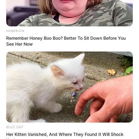
HABERION
Remember Honey Boo Boo? Better To Sit Down Before You
See Her Now
Baca juga:
Biodata, Profil, dan Fakta Michele Mendez
Mute
BUZZ DAY
Her Kitten Vanished, And Where They Found It Will Shock