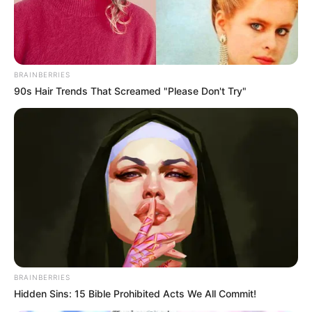
Berapa Kekayaannya
?
Kekayaan bersihnya sekitar 100 ribu-1 juta dollar atau 1,6 miliar-
16 miliar rupiah.
BRAINBERRIES
Apa kewarganegaraannya?
90s Hair Trends That Screamed "Please Don't Try"
Kewarganegaraannya adalah Thailand.
gluwee.com/yanisa-samohom
TAGS
BINTANG ONLYFANS
MODEL
SELEBGRAM
SELEBRITI MANCANEGARA
YANISA SAMOHOM
YOUTUBER
BRAINBERRIES
Hidden Sins: 15 Bible Prohibited Acts We All Commit!