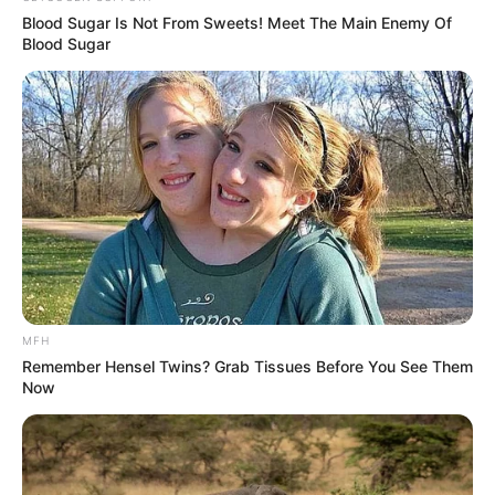
Blood Sugar Is Not From Sweets! Meet The Main Enemy Of
Tinggi, Berat & Penampilan Fisik
Blood Sugar
Tinggi: 168 cm
Berat: – kg
Golongan Darah: –
Warna Rambut: Hitam
Warna Mata: Hitam
Warna Kulit: –
Ukuran Tubuh: 34-26-35 (Lingkar Dada 34, Lingkar Pinggang
MFH
26, dan Lingkar Pinggul 35 inci)
Remember Hensel Twins? Grab Tissues Before You See Them
Ukuran Sepatu: –
Now
Ukuran Baju: –
Pendidikan