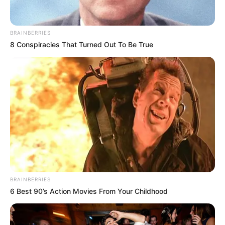
BRAINBERRIES
8 Conspiracies That Turned Out To Be True
Beby Tsabina
Salshabilla Adriani
Angela Gilsha
Haico Van der Veken
BRAINBERRIES
6 Best 90’s Action Movies From Your Childhood
TULIS KOMENTAR
Alamat email Anda tidak akan dipublikasikan.
Ruas yang wajib ditandai
*