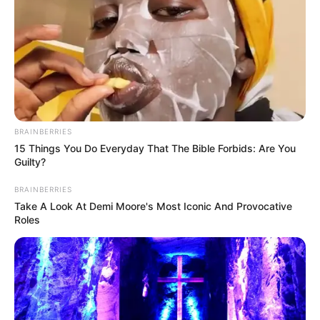
Kontroversi
–
BRAINBERRIES
15 Things You Do Everyday That The Bible Forbids: Are You
Fakta Menarik
Guilty?
Ia memiliki bentuk tubuh langsing dan ideal.
BRAINBERRIES
Take A Look At Demi Moore's Most Iconic And Provocative
Lekuk tubuhnya terlihat seksi.
Roles
Dia suka tampil seksi dan menggoda.
Yanisa adalah seorang pencinta traveling.
Ia berzodiak Virgo.
Baca juga:
Biodata, Profil, dan Fakta Dagmara Szewczyk