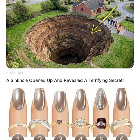
Serem! 9 Chat Ojek Online &
Pelanggan Ini Bikin Auto
Merinding
BUZZ DAY
A Sinkhole Opened Up And Revealed A Terrifying Secret!
Bikin Ngakak, 10 Potret
Cosplay Murah Pakai Bahan
Seadanya