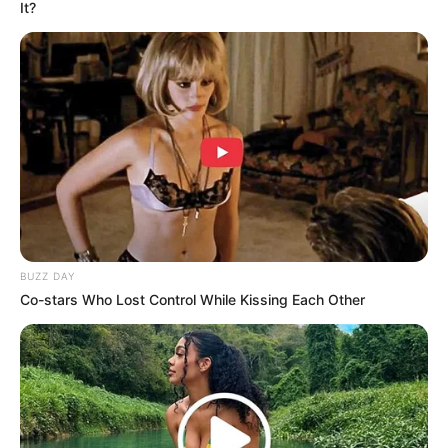
It?
BUZZ DAY
Co-stars Who Lost Control While Kissing Each Other
Yanisa Samohom