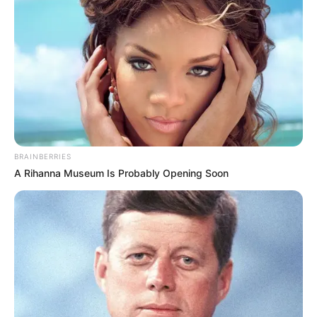
BRAINBERRIES
LIHAT ARTIKEL LAINNYA
A Rihanna Museum Is Probably Opening Soon
Laras Kinanda
Megan Domani