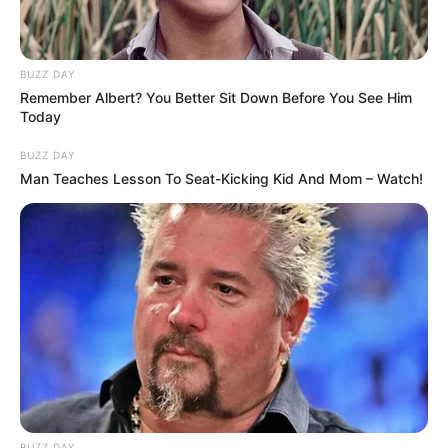
BUZZ DAY
Remember Albert? You Better Sit Down Before You See Him
Today
BUZZ DAY
10 Pose Manekin Anti
Man Teaches Lesson To Seat-Kicking Kid And Mom – Watch!
Mainstream yang Konyol
Banget
8 Kata Lucu Seputar Malam
Minggu ala Jomblo yang Bikin
BUZZ DAY