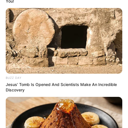
You!
BUZZ DAY
Jesus' Tomb Is Opened And Scientists Make An Incredible
Discovery
(foto: instagram/yingnoey2808)
Biodata & Profil
Nama Lengkap: Yanisa Noey Samohom