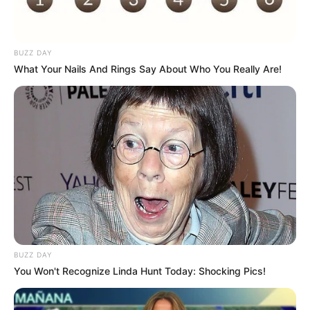
BUZZ DAY
What Your Nails And Rings Say About Who You Really Are!
Anti Mainstream, 10 Cara
Membawa Barang Belanjaan
Versi Warga Thailand
BUZZ DAY
Langka Banget! 10 Pose Lucu
You Won't Recognize Linda Hunt Today: Shocking Pics!
Katak yang Bikin Ketawa
Gemes