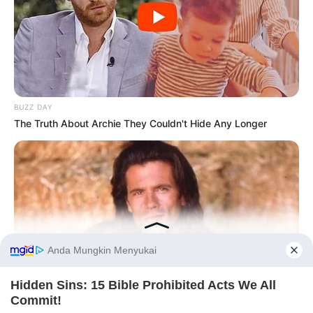
Hasil Renovasi Rumah Berusia
90 Tahun
BUZZ DAY
The Truth About Archie They Couldn't Hide Any Longer
Before You Go
BUZZ DAY