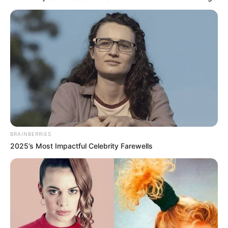
Kapan ia
merayakan ulang tahunnya?
Dia merayakannya pada tanggal 25 Agustus.
Apa agamanya?
Agamanya adalah Kristen.
Berapa tingginya
?
Tingginya 168 cm.
Siapa orang tuanya
?
BRAINBERRIES
Dia tidak mengungkapkan nama ayah dan ibunya.
2025’s Most Impactful Celebrity Farewells
Apakah ia
sudah menikah?
Dia belum menikah. Tidak ada informasi apakah dia sedang
menjalin hubungan atau tidak.
Siapa mantan pacarnya
?
Tidak diketahui siapa mantan pacarnya.