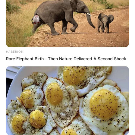
–
Keluarga
Ayah: –
Ibu: –
HABERION
Saudara Laki-laki: –
Rare Elephant Birth—Then Nature Delivered A Second Shock
Saudara Perempuan: –
Pacar
–
Kekayaan
Total kekayaan Yanisa Samohom diperkirakan sebanyak 100 ribu-
1 juta dollar atau 1,6 miliar-16 miliar rupiah. Kekayaannya berasal
dari kariernya sebagai selebgram, model, bintang OnlyFans dan