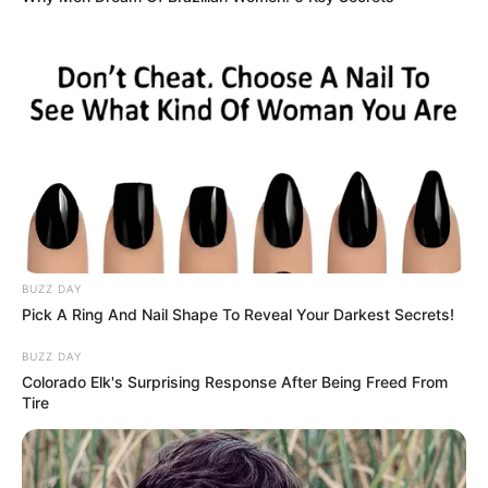
(foto: boredpanda)
7. Kelelawar
, merupakan spesies kelelawar
Hairless
yang tidak memiliki bulu sama sekali
BUZZ DAY
Pick A Ring And Nail Shape To Reveal Your Darkest Secrets!
BUZZ DAY
Colorado Elk's Surprising Response After Being Freed From
Tire