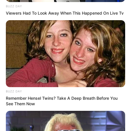
BUZZ DAY
Viewers Had To Look Away When This Happened On Live Tv
Anti Mainstream, 10 Cara
Membawa Barang Belanjaan
Versi Warga Thailand
BUZZ DAY
Remember Hensel Twins? Take A Deep Breath Before You
See Them Now
Langka Banget! 10 Pose Lucu
Katak yang Bikin Ketawa