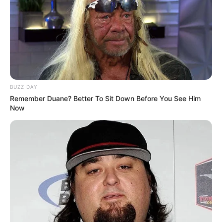
Gemes
BUZZ DAY
Ambyar! 10 Kalimat Baper
Remember Duane? Better To Sit Down Before You See Him
Now
Pakai Bahasa Jawa Ini Bikin
Galau Abis
Fail! 10 Potret Makanan Gagal