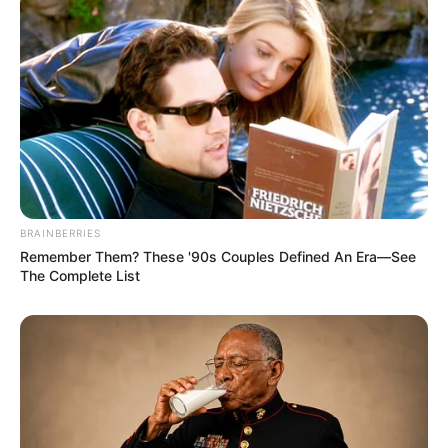
(foto: flickr)
5. Kelelawar
yakni spesies yang memiliki
Spotted,
ukuran telinga yang cukup besar dengan tiga bintik
putih dipunggungnya
BRAINBERRIES
Remember Them? These '90s Couples Defined An Era—See
The Complete List