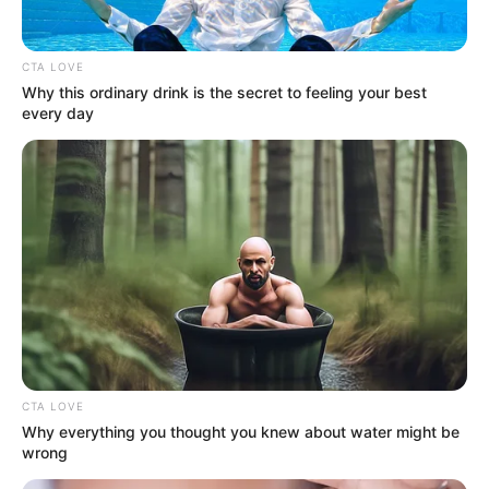
2.
kelelawar aneh dengan bentuk
Honduran White,
layaknya bola kecil berbulu
CTA LOVE
Why this ordinary drink is the secret to feeling your best
every day
(foto: wikipedia)
3. Kelawar
merupakan spesies yang unik dan
Pied,
langka karena memiliki bentuk layaknya lebah
dengan warna yang menyerupai panda
CTA LOVE
Why everything you thought you knew about water might be
wrong