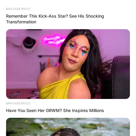
BRAINBERRIES
Remember This Kick-Ass Star? See His Shocking
Transformation
HOME
INSPIRASI
STYLE
FILM &
NGAKAK
QUOTES
HYPE
MORE
SERIES
BRAINBERRIES
Have You Seen Her GRWM? She Inspires Millions