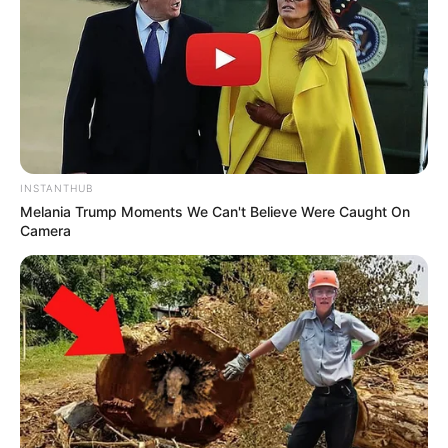
INSTANTHUB
Melania Trump Moments We Can't Believe Were Caught On
Camera
(foto: boredpanda)
9. Kelelawar
yakni spesies kelelawar berbibir
Bulldog,
penuh dengan moncong yang memiliki taring