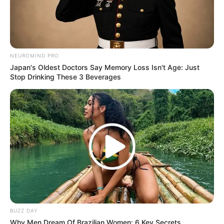
NEUROMIND PRO
Japan's Oldest Doctors Say Memory Loss Isn't Age: Just
Stop Drinking These 3 Beverages
(foto: wikipedia)
6.
, salah satu spesies kelelawar
Desert Long-Eared
yang juga memiliki telinga panjang
BUZZ DAY
Why Men Dream Of Brazilian Women: 6 Key Secrets