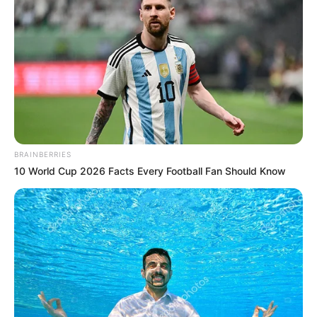
Mute
BRAINBERRIES
10 World Cup 2026 Facts Every Football Fan Should Know
(foto: qmul)