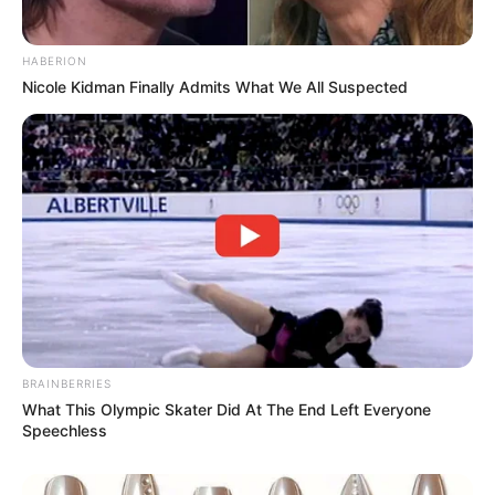
Tampil Lebih Modern, 7 Potret
Hasil Renovasi Rumah Berusia
90 Tahun
HABERION
Nicole Kidman Finally Admits What We All Suspected
BRAINBERRIES
What This Olympic Skater Did At The End Left Everyone
Speechless