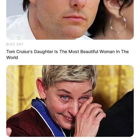
10 Ide Desain Wastafel
Awas Tertipu, 10 Potret
Paling Aneh, Hasilnya
Produk Jualan yang Paling
Kocak Abis
Aneh
BUZZ DAY
Tom Cruise's Daughter Is The Most Beautiful Woman In The
World
Aneh Banget, 10 Benda Ini
10 Hobi Aneh yang
Diletakkan Tidak Sesuai
Pernah Ada, Melukis
Tempatnya
Meme Hingga Memahat
Pokemon