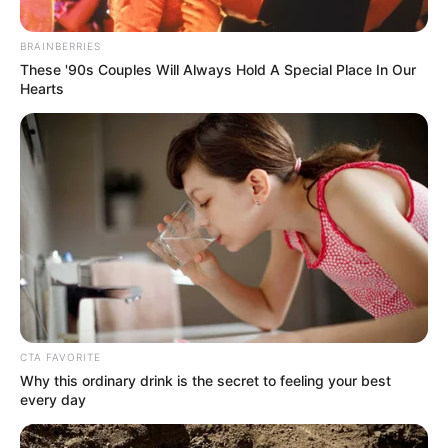
BRAINBERRIES
These '90s Couples Will Always Hold A Special Place In Our
Hearts
CTA FAVORITE
Why this ordinary drink is the secret to feeling your best
INSPIRASI
every day
Wajib Tahu, 10 Spesies