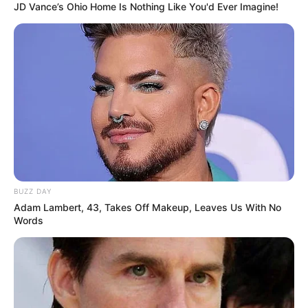
JD Vance’s Ohio Home Is Nothing Like You'd Ever Imagine!
LIHAT ARTIKEL LAINNYA
BUZZ DAY
10 Fenomena Kecantikan
Aneh Tapi Nyata, Deretan
Adam Lambert, 43, Takes Off Makeup, Leaves Us With No
Paling Aneh di Dunia, Ada
10 Fetish Ini Benar-benar
Words
yang Ekstrim
Ada