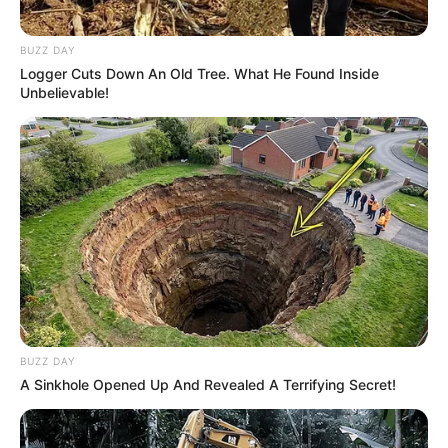
BUZZ DAY
Logger Cuts Down An Old Tree. What He Found Inside
Unbelievable!
BUZZ DAY
(foto: boredpanda)
A Sinkhole Opened Up And Revealed A Terrifying Secret!
10.
kelelawar dengan
White-Throated Round-Eared,