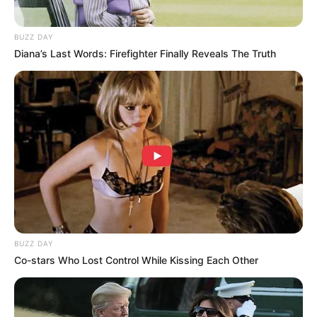
8.
, merupakan spesies kelelawar
Common Vampire
yang pemakan darah mamalia dengan hidung mirip
BUZZ DAY
daun
Diana’s Last Words: Firefighter Finally Reveals The Truth
BUZZ DAY
Co-stars Who Lost Control While Kissing Each Other