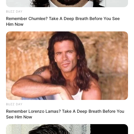
Dimasak yang Bikin Kamu
Nggak Selera
BUZZ DAY
Remember Chumlee? Take A Deep Breath Before You See
Him Now
10 Pose Manekin Anti
Mainstream yang Konyol
Banget
BUZZ DAY
Remember Lorenzo Lamas? Take A Deep Breath Before You
See Him Now