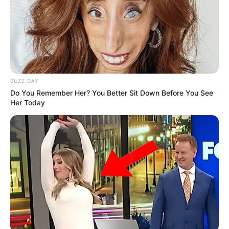
BUZZ DAY
Serem! 9 Chat Ojek Online &
Do You Remember Her? You Better Sit Down Before You See
Pelanggan Ini Bikin Auto
Her Today
Merinding
Bikin Ngakak, 10 Potret
Cosplay Murah Pakai Bahan
Seadanya