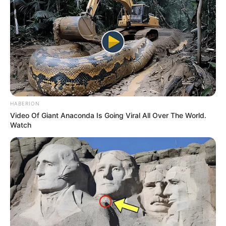
telinga bulat yang aneh berleher putih
HABERION
Video Of Giant Anaconda Is Going Viral All Over The World.
Watch
(foto: wikipedia)
Baca juga:
Anti Mainstream! Begini 10 Potret Karakter
Animasi Jika Gendernya Diubah