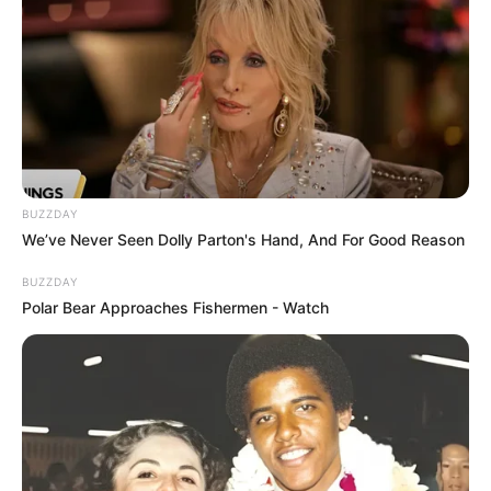
(foto: old.reddit/phoisgood495)
BUZZDAY
We’ve Never Seen Dolly Parton's Hand, And For Good Reason
Baca juga:
Bikin Laper, 10 Trik Iklan Makanan Agar
Tampak Lebih Menggiurkan
BUZZDAY
Polar Bear Approaches Fishermen - Watch
Kreatifitas memang tak terbatas, hobi tak biasapun ada saja yang
suka. Kalau kamu hobinya apa nih?
TAGS
ANEH
HOBI
UNIK