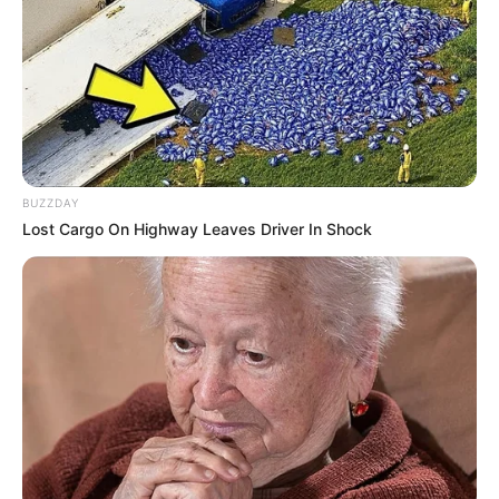
Melukis Meme Hingga Memahat
Pokemon
Penulis:
mira
|
10 Juli 2022
BUZZDAY
Hobi adalah salah satu cara untuk memghilangkan kepenatan
Lost Cargo On Highway Leaves Driver In Shock
ditengah-tengah rutinitas yang itu-itu saja.
Hobi bisa memberikan kesenangan tersendiri sehingga tak jarang
orang melakukan kesenangannya walaupun dilakukan dengan
susah payah.
Apalagi untuk orang-orang yang senang dengan barang tersebut,
mengoleksi barang anehpun bisa terjadi.
Diantara hobi yang mainstream misalnya bersepeda, menulis atau
memanjat tebing adapula hobi-hobi yang tak biasa dilakukan.