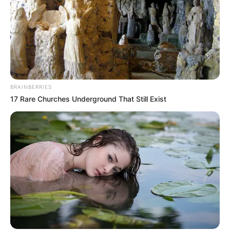
BRAINBERRIES
17 Rare Churches Underground That Still Exist
(foto: facebook/hillarylondon)
5. Seorang ayah berusia 52 tahun memiliki hobi