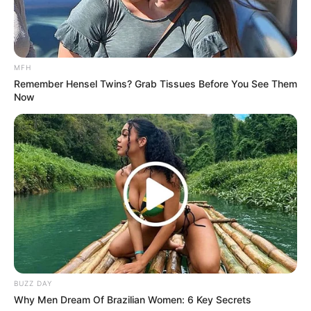
Ilustrasi Tokoh Kartun
Paling Aneh di Dunia, Ada
dalam Wujud Orang
yang Ekstrim
Dewasa
MFH
Remember Hensel Twins? Grab Tissues Before You See Them
Now
BUZZ DAY
Why Men Dream Of Brazilian Women: 6 Key Secrets