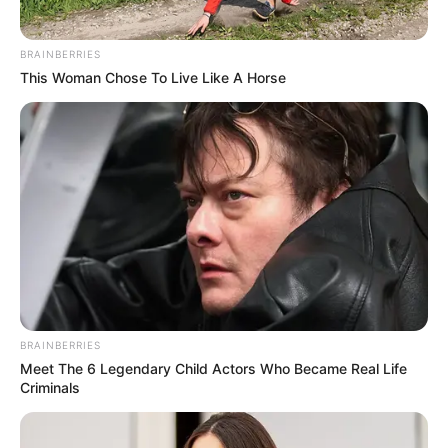
BRAINBERRIES
This Woman Chose To Live Like A Horse
(foto: rokaslaurinavičius dan ilonabaliūnaitė)
3. Kreatifitas memang tak terbatas termasuk
menggunakan berbagai bahan makanan untuk
berkreasi
BRAINBERRIES
Meet The 6 Legendary Child Actors Who Became Real Life
Criminals