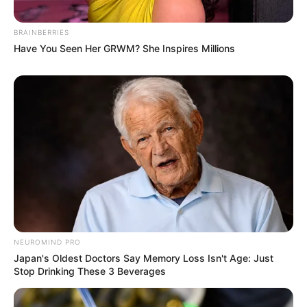
8. Memahat sudah menjadi kegiatan yang biasa tapi
BRAINBERRIES
kalau memahat bentuk pokemon? Sepertinya hanya
Have You Seen Her GRWM? She Inspires Millions
orang ini saja
NEUROMIND PRO
Japan's Oldest Doctors Say Memory Loss Isn't Age: Just
Stop Drinking These 3 Beverages