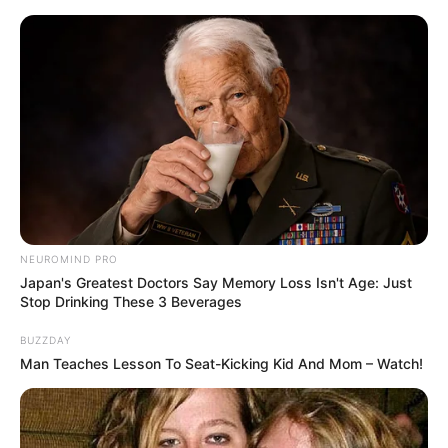
HOME
INSPIRASI
STYLE
FILM &
NGAKAK
QUOTES
HYPE
MORE
SERIES
NEUROMIND PRO
Japan's Greatest Doctors Say Memory Loss Isn't Age: Just
Stop Drinking These 3 Beverages
BUZZDAY
Man Teaches Lesson To Seat-Kicking Kid And Mom – Watch!