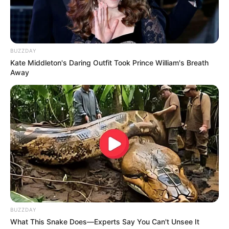
BUZZDAY
Kate Middleton's Daring Outfit Took Prince William's Breath
Away
LIHAT ARTIKEL LAINNYA
BUZZDAY
What This Snake Does—Experts Say You Can't Unsee It
Unik! 7 Nama Orang di
10 Model Anting Paling