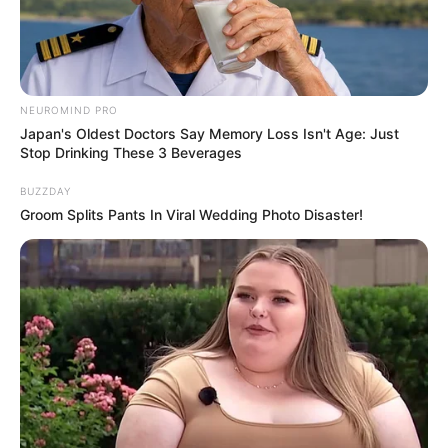
Bikin Ngakak, 10 Potret
NEUROMIND PRO
Cosplay Murah Pakai Bahan
Japan's Oldest Doctors Say Memory Loss Isn't Age: Just
Seadanya
Stop Drinking These 3 Beverages
BUZZDAY
Groom Splits Pants In Viral Wedding Photo Disaster!
Anti Mainstream, 10 Cara
Membawa Barang Belanjaan
Versi Warga Thailand