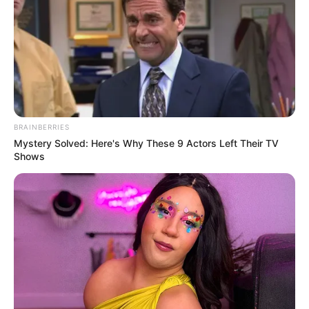
7. Kalau orang-orang suka menggambar
pemandangan, kalau ini malah suka melukis meme.
Ada-ada saja ya kreasinya
BRAINBERRIES
Mystery Solved: Here's Why These 9 Actors Left Their TV
Shows
(foto: reddit)