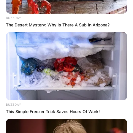
10. Ada yang bisa menebak hobi apakah ini? Kok
tampak creepy yah lihatnya
BUZZDAY
The Desert Mystery: Why Is There A Sub In Arizona?
BUZZDAY
This Simple Freezer Trick Saves Hours Of Work!