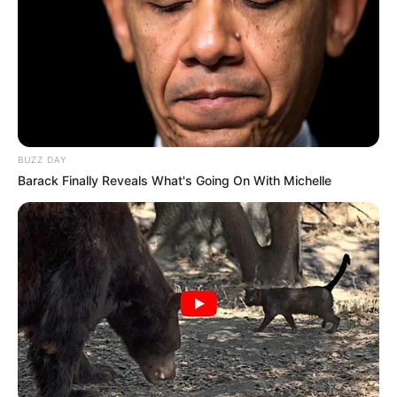
Baca juga:
10 Potret Kantor PepsiCo, Perusahaan Induk
Pepsi dan Tropicana
Mute
1. Dengan menggunakan resin, orang ini mengurung
berbagai benda dengan bahan tersebut
BUZZ DAY
Barack Finally Reveals What's Going On With Michelle