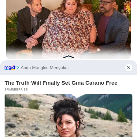
Fail! 10 Potret Makanan Gagal
Dimasak yang Bikin Kamu
Nggak Selera
BUZZDAY
Chrissy Metz Is So Skinny Now And She Looks Like A Model
Before You Go
10 Pose Manekin Anti
Mainstream yang Konyol
Banget