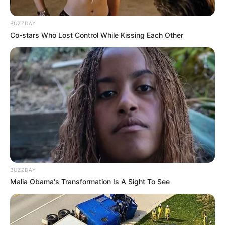
BUZZDAY
Co-stars Who Lost Control While Kissing Each Other
BUZZDAY
Malia Obama's Transformation Is A Sight To See
INSPIRASI
10 Hobi Aneh yang Pernah Ada,