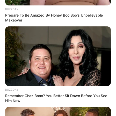
BUZZDAY
Prepare To Be Amazed By Honey Boo Boo's Unbelievable
Makeover
Langka Banget! 10 Pose Lucu
Katak yang Bikin Ketawa
Gemes
Ambyar! 10 Kalimat Baper
BUZZDAY
Pakai Bahasa Jawa Ini Bikin
Remember Chaz Bono? You Better Sit Down Before You See
Galau Abis
Him Now