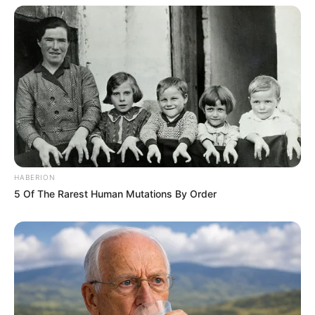
HABERION
5 Of The Rarest Human Mutations By Order
Serem! 9 Chat Ojek Online &
Pelanggan Ini Bikin Auto
Merinding