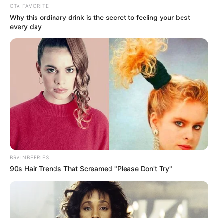
membuat kepala aneh seperti ini. Duh! ngeri banget
CTA FAVORITE
ya
Why this ordinary drink is the secret to feeling your best
every day
BRAINBERRIES
90s Hair Trends That Screamed "Please Don't Try"