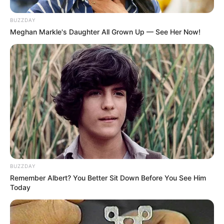
BUZZDAY
Meghan Markle's Daughter All Grown Up — See Her Now!
(foto: imgur/quitter)
2. Menggambar strollers bukan hal lazim untuk
dijadikan hobi, untung saja hasilnya bagus ya! kalau
enggak nanti anaknya bisa nangis
BUZZDAY
Remember Albert? You Better Sit Down Before You See Him
Today