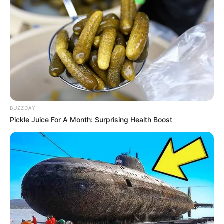
(foto: reddit)
9. Batu ternyata bisa jadi barang untuk dikoleksi,
termasuk telur yang berbentuk seperti batu
BUZZDAY
Pickle Juice For A Month: Surprising Health Boost
(foto: reddit/3yearsago)