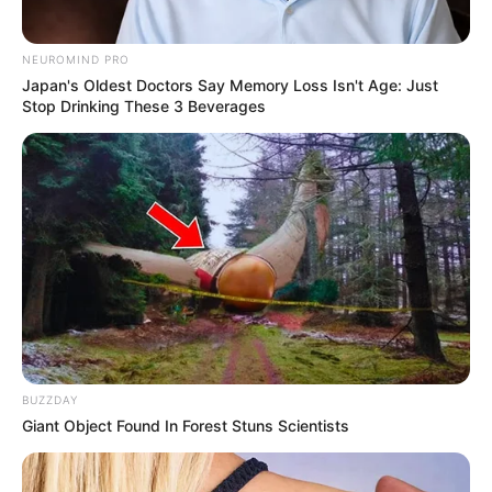
Kekayaan
NEUROMIND PRO
Total kekayaan Valenti vitell, diperkirakan sebanyak 100 ribu-1
Japan's Oldest Doctors Say Memory Loss Isn't Age: Just
juta dollar atau 1,6 miliar-16 miliar rupiah. Kekayaannya berasal
Stop Drinking These 3 Beverages
dari kariernya sebagai model dan selebgram.
BUZZDAY
Giant Object Found In Forest Stuns Scientists