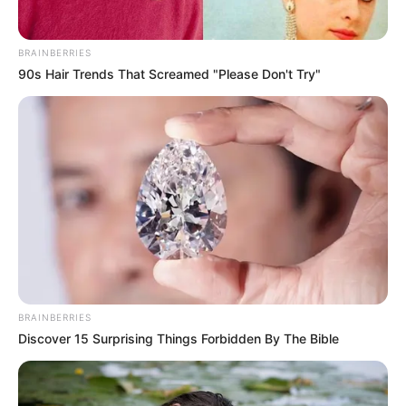
BRAINBERRIES
90s Hair Trends That Screamed "Please Don't Try"
Langka Banget! 10 Pose Lucu
Katak yang Bikin Ketawa
Gemes
BRAINBERRIES
Discover 15 Surprising Things Forbidden By The Bible
Ambyar! 10 Kalimat Baper
Pakai Bahasa Jawa Ini Bikin
Galau Abis