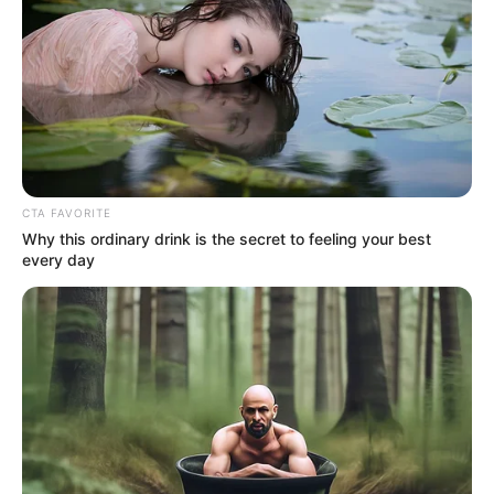
Fail! 10 Potret Makanan Gagal
CTA FAVORITE
Dimasak yang Bikin Kamu
Why this ordinary drink is the secret to feeling your best
Nggak Selera
every day
10 Pose Manekin Anti
Mainstream yang Konyol