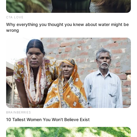
Banget
CTA LOVE
Why everything you thought you knew about water might be
wrong
8 Kata Lucu Seputar Malam
Minggu ala Jomblo yang Bikin
Ngenes
BRAINBERRIES
10 Tallest Women You Won't Believe Exist
10 Desain Kanopi Tempat