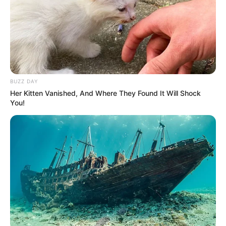
BUZZ DAY
Her Kitten Vanished, And Where They Found It Will Shock
You!
Diantara berbagai perusahaan, ia pernah menjadi model untuk
resort di Bali. Ia menjadi model untuk
Roosterfish Beach Club,
Mute
Renaissance Bali Uluwutu Resort & Spa
serta Soori Bali.
Baca juga:
Biodata, Profil, dan Fakta Kourtney Kellar