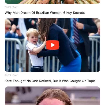
BUZZ DAY
Why Men Dream Of Brazilian Women: 6 Key Secrets
BUZZ DAY
Kate Thought No One Noticed, But It Was Caught On Tape