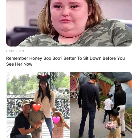
LIHAT ARTIKEL LAINNYA
HABERION
Remember Honey Boo Boo? Better To Sit Down Before You
Laras Kinanda
Megan Domani
See Her Now
Beby Tsabina
Salshabilla Adriani