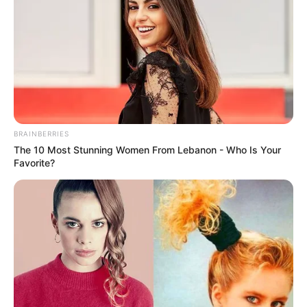
Bikin Ngakak, 10 Potret
Cosplay Murah Pakai Bahan
Seadanya
BRAINBERRIES
The 10 Most Stunning Women From Lebanon - Who Is Your
Favorite?
Anti Mainstream, 10 Cara
Membawa Barang Belanjaan
Versi Warga Thailand