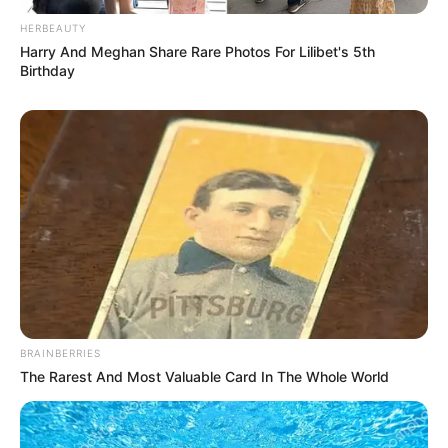
HERBEAUTY
Harry And Meghan Share Rare Photos For Lilibet's 5th
Birthday
Angela Gilsha
Haico Van der Veken
TULIS KOMENTAR
Alamat email Anda tidak akan dipublikasikan.
Ruas yang wajib ditandai
*
BRAINBERRIES
The Rarest And Most Valuable Card In The Whole World