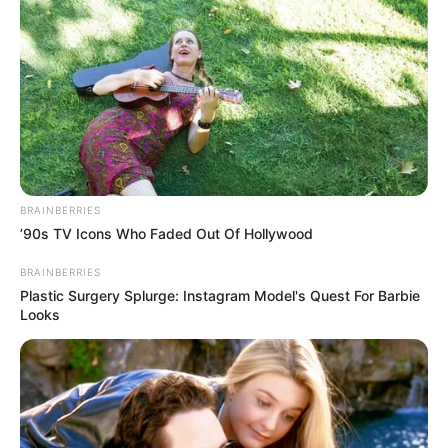
Tidur, Serasa Beristirahat di
Kamar Raja
BRAINBERRIES
Tampil Lebih Modern, 7 Potret
’90s TV Icons Who Faded Out Of Hollywood
Hasil Renovasi Rumah Berusia
90 Tahun
BRAINBERRIES
Plastic Surgery Splurge: Instagram Model's Quest For Barbie
Looks