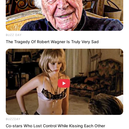
BUZZ DAY
The Tragedy Of Robert Wagner Is Truly Very Sad
BUZZDAY
Co-stars Who Lost Control While Kissing Each Other