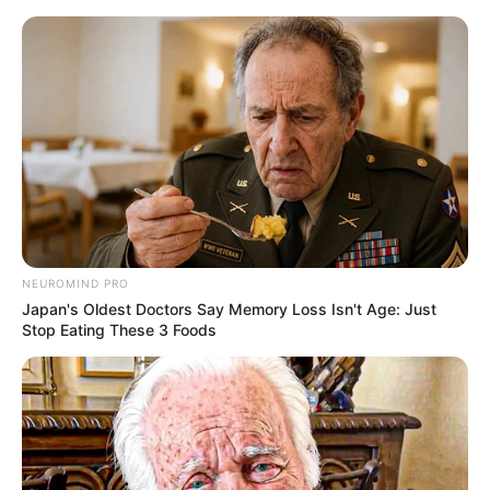
HOME
INSPIRASI
STYLE
FILM &
NGAKAK
QUOTES
HYPE
MORE
SERIES
NEUROMIND PRO
Japan's Oldest Doctors Say Memory Loss Isn't Age: Just
Stop Eating These 3 Foods