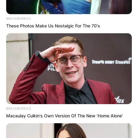
BRAINBERRIES
These Photos Make Us Nostalgic For The 70's
BRAINBERRIES
Serem! 9 Chat Ojek Online &
Macaulay Culkin's Own Version Of The New ‘Home Alone’
Pelanggan Ini Bikin Auto
Merinding