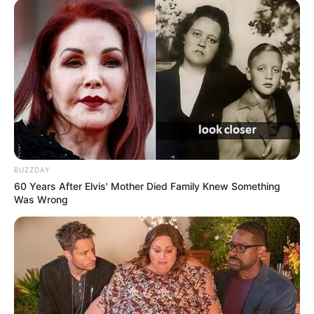
Apa kewarganegaraannya?
Kewarganegaraannya adalah Rusia.
TAGS
MODEL
SELEBGRAM
SELEBRITI MANCANEGARA
VALENTI VITELL
BUZZDAY
60 Years After Elvis' Mother Died Family Knew Something
Was Wrong