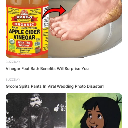
Langka Banget! 10 Pose Lucu
Katak yang Bikin Ketawa
Gemes
BUZZDAY
Vinegar Foot Bath Benefits Will Surprise You
BUZZDAY
Groom Splits Pants In Viral Wedding Photo Disaster!
Ambyar! 10 Kalimat Baper
Pakai Bahasa Jawa Ini Bikin
Galau Abis