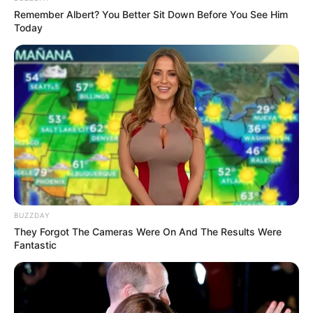
Heo Yoon
Remember Albert? You Better Sit Down Before You See Him
Today
OST (Original Soundtrack)
–
Trailer
https://youtu.be/zDxe9R6M5xg
TAGS
FILM KOREA
URBAN MYTHS: TOOTH WORMS
BUZZDAY
They Forgot The Cameras Were On And The Results Were
Fantastic