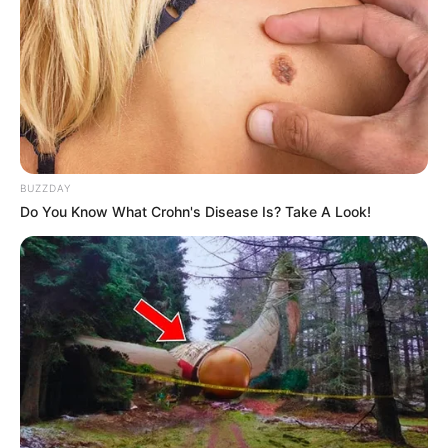
LIHAT ARTIKEL LAINNYA
BUZZDAY
Do You Know What Crohn's Disease Is? Take A Look!
Love Untangled
Murderer Report