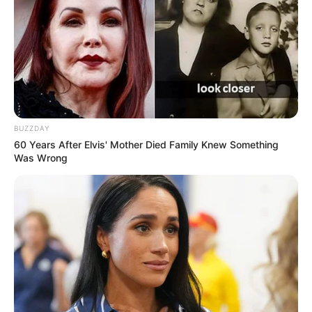
BUZZDAY
60 Years After Elvis' Mother Died Family Knew Something
Was Wrong
Serem! 9 Chat Ojek Online &
Pelanggan Ini Bikin Auto
Merinding