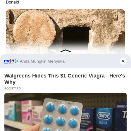
Donald
Before You Go
BUZZ DAY
Jesus' Tomb Is Opened And Scientists Make An Incredible
Discovery
PRIVACY POLICY
DISCLAIMER
HUBUNGI KAMI
IKLAN