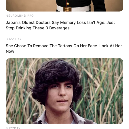
EXY sebagai seorang wanita
Seola sebagai Ji Hye
NEUROMIND PRO
Japan's Oldest Doctors Say Memory Loss Isn't Age: Just
Lee Soo Min sebagai Hye Yeon
Stop Drinking These 3 Beverages
Lee Yeol Eum sebagai Soo Jin
BUZZ DAY
She Chose To Remove The Tattoos On Her Face. Look At Her
Seo Ji Soo sebagai Hyeon Joo
Now
AleXa
Kim Do Yoon sebagai Gi Hoon
Oh Ryoong
Lee Young Jin
Jung Won Chang sebagai Jeong Gyoon
Hoya sebagai Choong Jae
Pemeran Pendukung
BUZZDAY