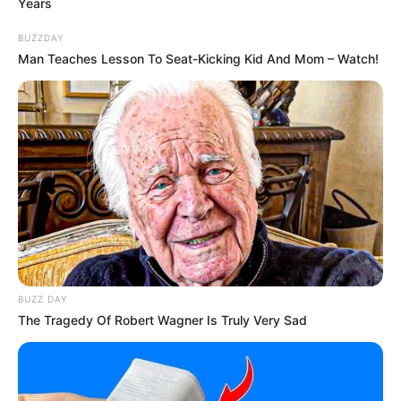
Years
BUZZDAY
Detail
Man Teaches Lesson To Seat-Kicking Kid And Mom – Watch!
Judul: Urban Myths: Tooth Worms / 서울괴담
Judul lain: Seoul Ghost Story / Seoul Horror Stories / Seoul
Ghost Tale / A Ghost Story / Ghost Story 2 / Seoul Goedam /
Seoulgoedam / Doshi Goedam 2 / Goedam 2
Genre: Horor, Misteri
Negara: Korea Selatan
Sutradara: Hong Won Ki
Produser: –
BUZZ DAY
Penulis Naskah: –
The Tragedy Of Robert Wagner Is Truly Very Sad
Rumah Produksi: Johnny Bros., Megabox JoongAng PlusM
Channel TV: –