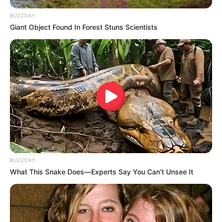
BUZZDAY
Giant Object Found In Forest Stuns Scientists
Ginseng Boy 2
My Daughter is a Zombie
Wall to Wall
Ghost Train
ULASAN
BUZZDAY
What This Snake Does—Experts Say You Can't Unsee It
Alamat email Anda tidak akan dipublikasikan.
Ruas yang wajib ditandai
*