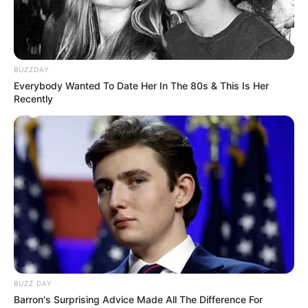
BUZZDAY
Everybody Wanted To Date Her In The 80s & This Is Her
Recently
Tampil Lebih Modern, 7 Potret
Hasil Renovasi Rumah Berusia
90 Tahun
BUZZ DAY
Barron's Surprising Advice Made All The Difference For