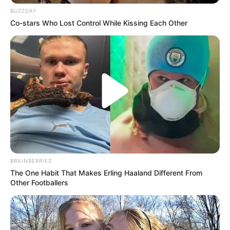
BUZZDAY
Co-stars Who Lost Control While Kissing Each Other
(foto: johnnybros.)
BRAINBERRIES
Sinopsis
The One Habit That Makes Erling Haaland Different From
Other Footballers
Urban Myths: Tooth Worms
mengisahkan mengenai kehidupan
dari beberapa orang yang diwarnai dengan kisah horor dan teka-
teki.