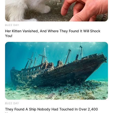
Daftar isi
BUZZ DAY
Her Kitten Vanished, And Where They Found It Will Shock
You!
BUZZ DAY
They Found A Ship Nobody Had Touched In Over 2,400