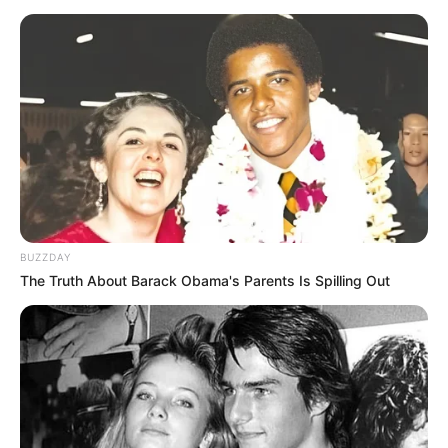
8 Kata Lucu Seputar Malam
Minggu ala Jomblo yang Bikin
Ngenes
BUZZDAY
The Truth About Barack Obama's Parents Is Spilling Out
10 Desain Kanopi Tempat
Tidur, Serasa Beristirahat di
Kamar Raja