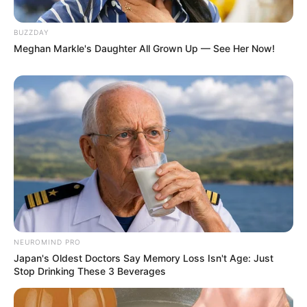
BUZZDAY
Meghan Markle's Daughter All Grown Up — See Her Now!
Bikin Ngakak, 10 Potret
Cosplay Murah Pakai Bahan
Seadanya
Anti Mainstream, 10 Cara
NEUROMIND PRO
Membawa Barang Belanjaan
Japan's Oldest Doctors Say Memory Loss Isn't Age: Just
Versi Warga Thailand
Stop Drinking These 3 Beverages