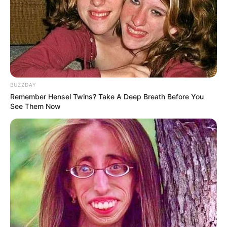
Rating
BUZZDAY
Cerita
Remember Hensel Twins? Take A Deep Breath Before You
See Them Now
Pemain
Akting
Musik