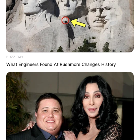
1
VOTE
fans love
Tanggal Lahir:
Tempat Lahir:
21 September
2002
Osaka
,
Jepang
Umur:
Profesi:
23 Tahun
Penyanyi
BUZZ DAY
What Engineers Found At Rushmore Changes History
Edit
Fukutomi Tsuki atau dikenal dengan Tsuki adalah penyanyi,
penari dan model yang berasal dari Jepang. Ia lebih aktif berkarir
di Korea Selatan setelah bergabung dengan grup penyanyi
bernama Billlie.