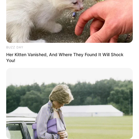
Setelah eksis dengan grup Jepang, Tsuki Billlie kemudian
diperkenalkan dengan nama baru dan grup baru. Ia resmi
bergabung dengan grup asal Korea Selatan.
TAGS
BILLLIE
PENYANYI
TSUKI BILLLIE
BUZZ DAY
Her Kitten Vanished, And Where They Found It Will Shock
You!