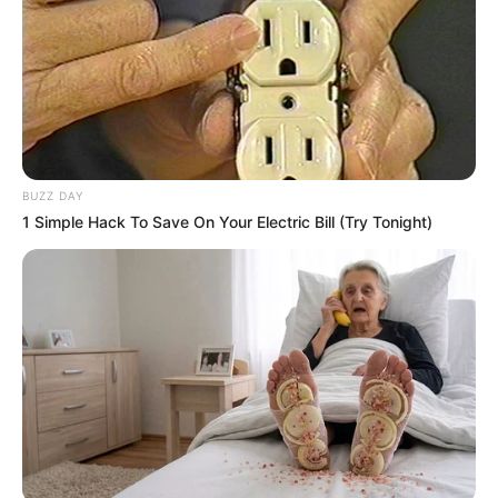
Banget
BUZZ DAY
1 Simple Hack To Save On Your Electric Bill (Try Tonight)
8 Kata Lucu Seputar Malam
Minggu ala Jomblo yang Bikin
Ngenes
10 Desain Kanopi Tempat