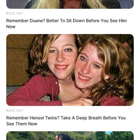
Perception: Chapter One.
Selain itu, ia juga berpartisipasi dalam penulisan lagu
B@ck 2
BUZZ DAY
Remember Duane? Better To Sit Down Before You See Him
where we Belong
dan
Believe.
Now
BUZZ DAY
Remember Hensel Twins? Take A Deep Breath Before You
See Them Now