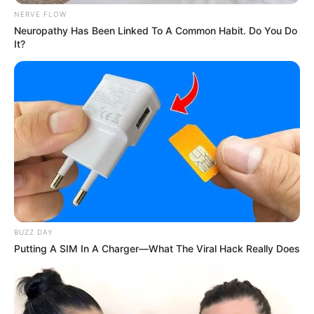
Tidur, Serasa Beristirahat di
NERVE FLOW
Kamar Raja
Neuropathy Has Been Linked To A Common Habit. Do You Do
It?
Tampil Lebih Modern, 7 Potret
Hasil Renovasi Rumah Berusia
90 Tahun
BUZZ DAY
Putting A SIM In A Charger—What The Viral Hack Really Does