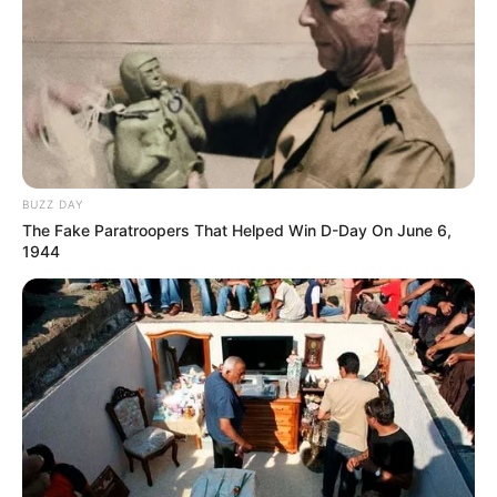
BUZZ DAY
The Fake Paratroopers That Helped Win D-Day On June 6,
1944
Serem! 9 Chat Ojek Online &
Pelanggan Ini Bikin Auto
Merinding