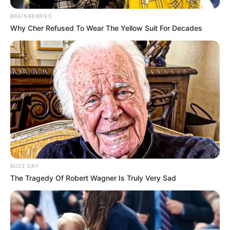
LIHAT ARTIKEL LAINNYA
BRAINBERRIES
Why Cher Refused To Wear The Yellow Suit For Decades
Nyimas Ratu Rafa
Beby Tsabina
BUZZ DAY
The Tragedy Of Robert Wagner Is Truly Very Sad
Salshabilla Adriani
Haico Van der Veken