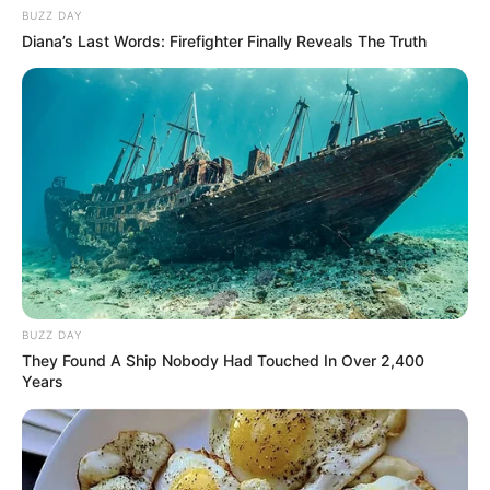
BUZZ DAY
Diana’s Last Words: Firefighter Finally Reveals The Truth
BUZZ DAY
They Found A Ship Nobody Had Touched In Over 2,400
Years