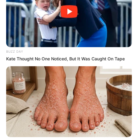
Yasmin Napper
Aura Kasih
BUZZ DAY
Kate Thought No One Noticed, But It Was Caught On Tape
TULIS KOMENTAR
Alamat email Anda tidak akan dipublikasikan.
Ruas yang wajib ditandai
*