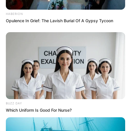
HABERION
Opulence In Grief: The Lavish Burial Of A Gypsy Tycoon
Bikin Ngakak, 10 Potret
Cosplay Murah Pakai Bahan
Seadanya
BUZZ DAY
Which Uniform Is Good For Nurse?
Anti Mainstream, 10 Cara
Membawa Barang Belanjaan
Versi Warga Thailand