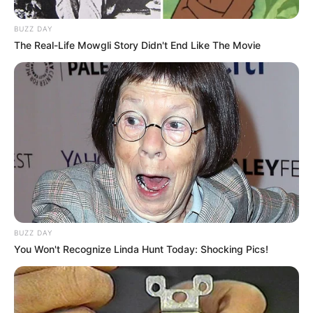
Galau Abis
BUZZ DAY
The Real-Life Mowgli Story Didn't End Like The Movie
Fail! 10 Potret Makanan Gagal
Dimasak yang Bikin Kamu
Nggak Selera
BUZZ DAY
You Won't Recognize Linda Hunt Today: Shocking Pics!
10 Pose Manekin Anti
Mainstream yang Konyol