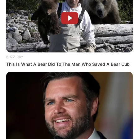
BUZZ DAY
This Is What A Bear Did To The Man Who Saved A Bear Cub