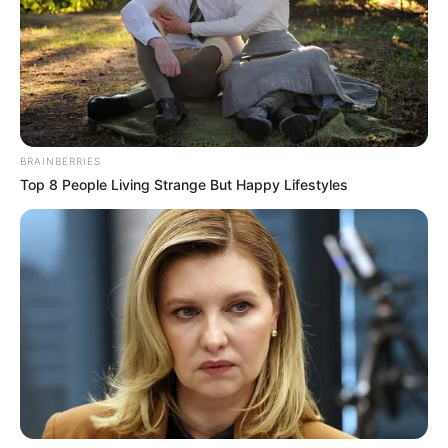
BRAINBERRIES
Top 8 People Living Strange But Happy Lifestyles
DETAIL
Judul: The Veil / Black Sun / 검은 태양 / Geom-eun Taeyang
Genre: Mata-mata, Action, Thriller
Negara: Korea Selatan
Sutradara: Kim Sung Yong
Produser: Kim Je Bok
Penulis Naskah: Park Suk Ho