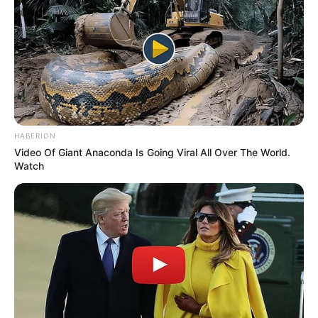
LIHAT ARTIKEL LAINNYA
Tastefully Yours
Confidence Queen
HABERION
Video Of Giant Anaconda Is Going Viral All Over The World.
Watch
Walking On Thin Ice
Tempest