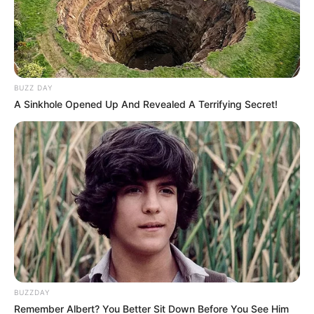
Fail! 10 Potret Makanan Gagal
Dimasak yang Bikin Kamu
Nggak Selera
BUZZ DAY
A Sinkhole Opened Up And Revealed A Terrifying Secret!
10 Pose Manekin Anti
Mainstream yang Konyol
Banget
BUZZDAY
Remember Albert? You Better Sit Down Before You See Him