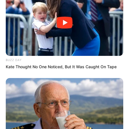
Cerita
Pemain
Akting
BUZZ DAY
Musik
Kate Thought No One Noticed, But It Was Caught On Tape