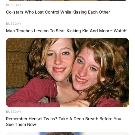
BUZZDAY
PEMERAN UTAMA
Co-stars Who Lost Control While Kissing Each Other
Namgoong Min sebagai Han Ji Hyuk
BUZZDAY
Man Teaches Lesson To Seat-Kicking Kid And Mom – Watch!
Agen lapangan terbaik NIS yang dikagumi oleh rekan-rekannya
karena penampilannya yang cerdas dan sempurna
Park Ha Sun sebagai Seo Soo Yeon
Rekan kerja Ji Hyuk di NIS dan kepala Pusat Integrasi Informasi
Kriminal.
Kim Ji Eun sebagai Yoo Je Yi
Partner Ji Hyuk yang lulus awal dari KAIST dan agen lapangan
BUZZDAY
yang menjanjikan.
Remember Hensel Twins? Take A Deep Breath Before You
See Them Now
PEMERAN PENDUKUNG