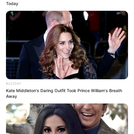
Today
8 Kata Lucu Seputar Malam
Minggu ala Jomblo yang Bikin
Ngenes
10 Desain Kanopi Tempat
Tidur, Serasa Beristirahat di
BUZZDAY
Kamar Raja
Kate Middleton's Daring Outfit Took Prince William's Breath
Away