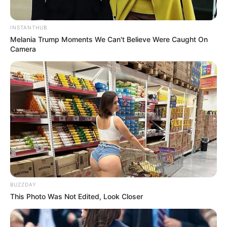
INSTANTHUB
Melania Trump Moments We Can't Believe Were Caught On
Camera
My Troublesome Star
Aema
ULASAN
Alamat email Anda tidak akan dipublikasikan.
Ruas yang wajib ditandai
*
BUZZDAY
This Photo Was Not Edited, Look Closer
Rating