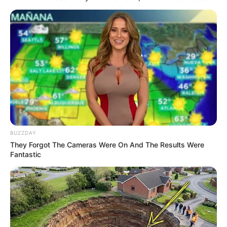
Katak yang Bikin Ketawa
Gemes
Ambyar! 10 Kalimat Baper
Pakai Bahasa Jawa Ini Bikin
Galau Abis
BUZZDAY
They Forgot The Cameras Were On And The Results Were
Fantastic