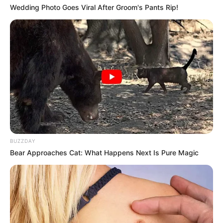
Wedding Photo Goes Viral After Groom's Pants Rip!
Serem! 9 Chat Ojek Online &
Pelanggan Ini Bikin Auto
Merinding
BUZZDAY
Bear Approaches Cat: What Happens Next Is Pure Magic
Bikin Ngakak, 10 Potret
Cosplay Murah Pakai Bahan