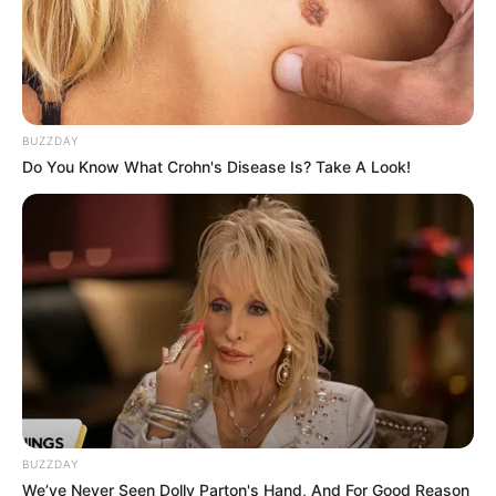
Seadanya
BUZZDAY
Do You Know What Crohn's Disease Is? Take A Look!
Anti Mainstream, 10 Cara
Membawa Barang Belanjaan
Versi Warga Thailand
BUZZDAY
Langka Banget! 10 Pose Lucu
We’ve Never Seen Dolly Parton's Hand, And For Good Reason