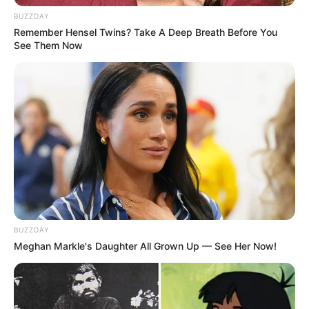
BUZZDAY
Remember Hensel Twins? Take A Deep Breath Before You
See Them Now
Tampil Lebih Modern, 7 Potret
Hasil Renovasi Rumah Berusia
90 Tahun
BUZZDAY
Meghan Markle's Daughter All Grown Up — See Her Now!