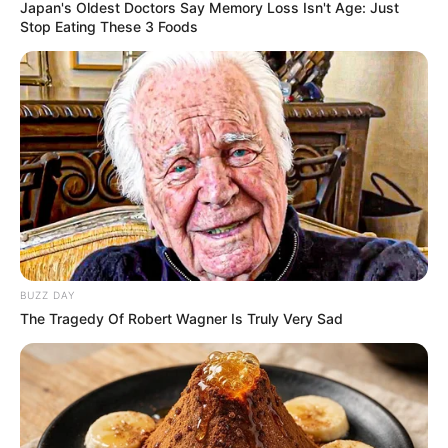
Japan's Oldest Doctors Say Memory Loss Isn't Age: Just
Stop Eating These 3 Foods
BUZZ DAY
The Tragedy Of Robert Wagner Is Truly Very Sad
The Confidence