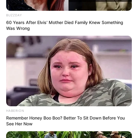
BUZZDAY
60 Years After Elvis' Mother Died Family Knew Something
Was Wrong
Serem! 9 Chat Ojek Online &
Pelanggan Ini Bikin Auto
Merinding
HABERION
Remember Honey Boo Boo? Better To Sit Down Before You
See Her Now