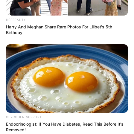
HERBEAUTY
Harry And Meghan Share Rare Photos For Lilibet's 5th
Langka Banget! 10 Pose Lucu
Birthday
Katak yang Bikin Ketawa
Gemes
Ambyar! 10 Kalimat Baper
Pakai Bahasa Jawa Ini Bikin
Galau Abis
GLYCOGEN SUPPORT
Endocrinologist: If You Have Diabetes, Read This Before It's
Removed!