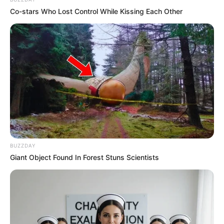
Co-stars Who Lost Control While Kissing Each Other
Daftar isi
DETAIL
Judul: The Confidence / 阳光之下
Judul lain: Di Bawah Matahari / In the Palm of My Hand /
Yang Guang Zhi Xia / Zhang Zhong Zhi Wu / The Controllers
BUZZDAY
Genre: Thriller
Giant Object Found In Forest Stuns Scientists
Negara: China
Sutradara: Yan Yu Tong
Produser: Tang Hai Yan, Tang Fan, Ren Xu, Chen Xi Xiao,
Tao Yong, Ji Wei Jie