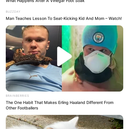
What Happens After A Vinegar Foot Soak
BUZZDAY
Man Teaches Lesson To Seat-Kicking Kid And Mom – Watch!
BRAINBERRIES
The One Habit That Makes Erling Haaland Different From
(foto: instagram/wetvindonesia)
Other Footballers
SINOPSIS THE CONFIDENCE
Drama ini mengisahkan mengenai kerja sama yang dijalani oleh