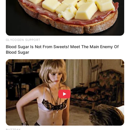
Liu Kai sebelumnya sukses membintangi sebuah drama yang
berjudul
Sword Dynasty
(2019), sedangkan Peng Guan Ying
pernah berperan dalam drama yang berjudul
To Dear Myself
(2020).
GLYCOGEN SUPPORT
Blood Sugar Is Not From Sweets! Meet The Main Enemy Of
Blood Sugar
BUZZDAY