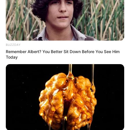
perusahaan tersebut tidak hanya merugikan negara namun juga
pihak internasional.
Halaman :
1
2
Selanjutnya
BUZZDAY
TAGS
DRAMA CHINA
THE CONFIDENCE
Remember Albert? You Better Sit Down Before You See Him
Today