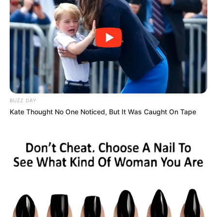
The Princess Royal
Enslaved by Love
Blade’s Dance With You
One Step Forward
BUZZ DAY
Kate Thought No One Noticed, But It Was Caught On Tape
ULASAN
Alamat email Anda tidak akan dipublikasikan.
Ruas yang wajib ditandai
*