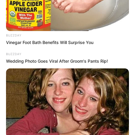
BUZZDAY
8 Kata Lucu Seputar Malam
Vinegar Foot Bath Benefits Will Surprise You
Minggu ala Jomblo yang Bikin
Ngenes
BUZZDAY
Wedding Photo Goes Viral After Groom's Pants Rip!
10 Desain Kanopi Tempat
Tidur, Serasa Beristirahat di
Kamar Raja