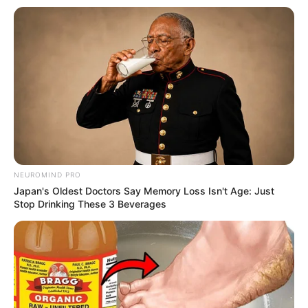
Fail! 10 Potret Makanan Gagal
Dimasak yang Bikin Kamu
Nggak Selera
NEUROMIND PRO
Japan's Oldest Doctors Say Memory Loss Isn't Age: Just
Stop Drinking These 3 Beverages
10 Pose Manekin Anti
Mainstream yang Konyol
Banget