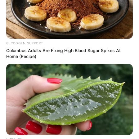
-
/10 (- Votes)
Beri Rating & Review
GLYCOGEN SUPPORT
Columbus Adults Are Fixing High Blood Sugar Spikes At
Home (Recipe)
Edit
The Confidence
atau
Di Bawah Matahari
merupakan
drama
China
yang tayang di WeTV Indonesia mulai 21 Desember 2021.
Drama ini diproduksi dengan mengadaptasi kisah dari sebuah
novel karya Yang Guang Zhi Xia yang berjudul
Under the Sun
.
Walaupun begitu, tim penulis memutuskan untuk melakukan
berbagau perubahan nama pada karakter utama yang digunakan.