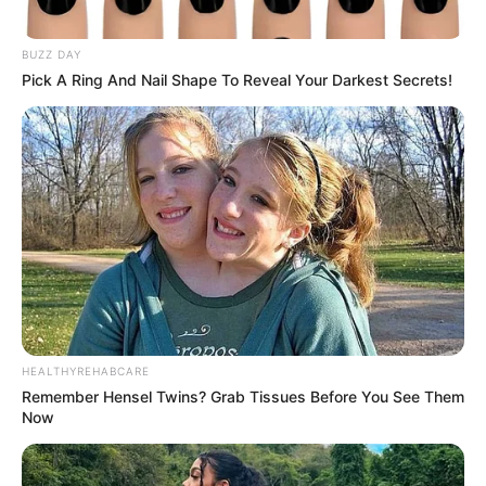
BUZZ DAY
Pick A Ring And Nail Shape To Reveal Your Darkest Secrets!
Rating
Cerita
Pemain
Akting
Musik
HEALTHYREHABCARE
Remember Hensel Twins? Grab Tissues Before You See Them
Now