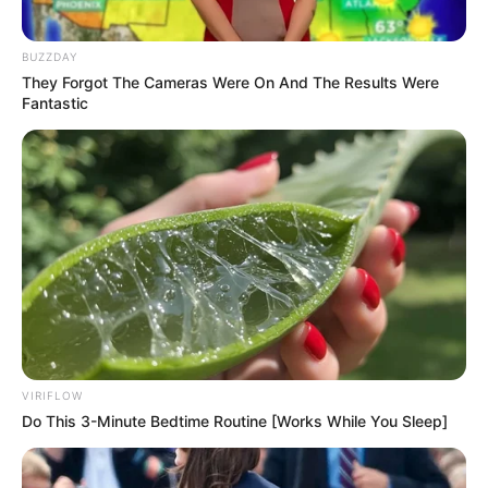
BUZZDAY
They Forgot The Cameras Were On And The Results Were
LIHAT ARTIKEL LAINNYA
Fantastic
The Double
Lu Zhaozhao’s
Assassination Notes
VIRIFLOW
Do This 3-Minute Bedtime Routine [Works While You Sleep]