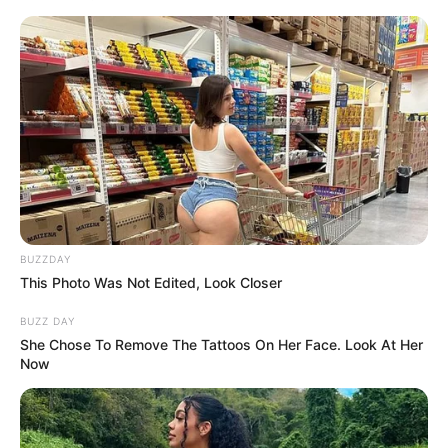
LIHAT ARTIKEL LAINNYA
BUZZDAY
This Photo Was Not Edited, Look Closer
BUZZ DAY
She Chose To Remove The Tattoos On Her Face. Look At Her
Now
Laras Kinanda
Megan Domani