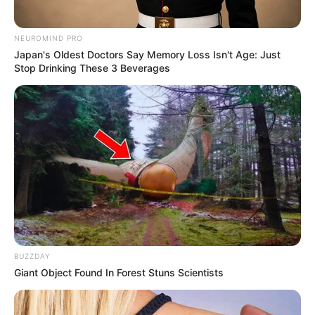
berasal dari kariernya sebagai model dan selebgram.
NEUROMIND PRO
Japan's Oldest Doctors Say Memory Loss Isn't Age: Just
Stop Drinking These 3 Beverages
BUZZDAY
Giant Object Found In Forest Stuns Scientists
Kontroversi