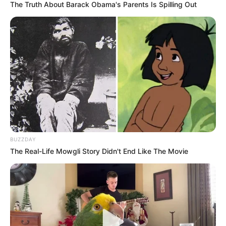
The Truth About Barack Obama's Parents Is Spilling Out
Ambyar! 10 Kalimat Baper
Pakai Bahasa Jawa Ini Bikin
Galau Abis
BUZZDAY
The Real-Life Mowgli Story Didn't End Like The Movie
Fail! 10 Potret Makanan Gagal
Dimasak yang Bikin Kamu