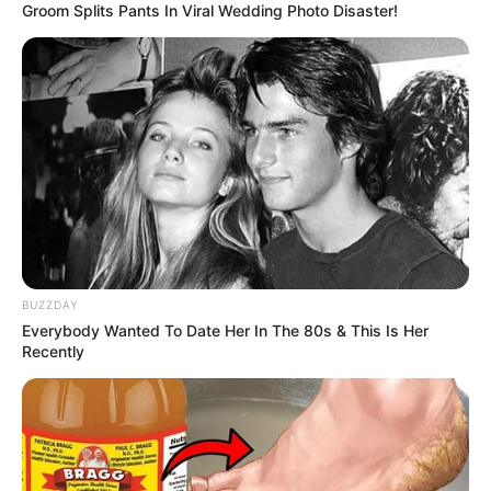
Groom Splits Pants In Viral Wedding Photo Disaster!
Serem! 9 Chat Ojek Online &
Pelanggan Ini Bikin Auto
Merinding
BUZZDAY
Everybody Wanted To Date Her In The 80s & This Is Her
Recently
Bikin Ngakak, 10 Potret
Cosplay Murah Pakai Bahan
Seadanya