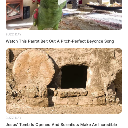
Nggak Selera
BUZZ DAY
Watch This Parrot Belt Out A Pitch-Perfect Beyonce Song
10 Pose Manekin Anti
Mainstream yang Konyol
Banget
BUZZ DAY
8 Kata Lucu Seputar Malam
Jesus' Tomb Is Opened And Scientists Make An Incredible