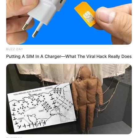
Nama Lengkap:
Taylor Jade
Novoa
Nama Panggung: Taylor Jade Novoa
Nama Panggilan: Taylor
Tempat, Tanggal Lahir: Amerika Serikat, 22 Mei 2001
BUZZ DAY
Kewarganegaraan: Amerika Serikat
Putting A SIM In A Charger—What The Viral Hack Really Does
Agama: Kristen
Profesi: Model, Selebgram
Hobi: Bepergian
Facebook: –
X:
@TaylorNovoa
Threads: –
Instagram:
@_taylorjade