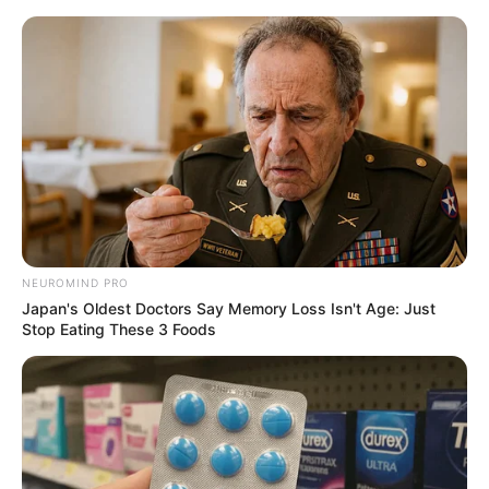
HOME
INSPIRASI
STYLE
FILM &
NGAKAK
QUOTES
HYPE
MORE
SERIES
NEUROMIND PRO
Japan's Oldest Doctors Say Memory Loss Isn't Age: Just
Stop Eating These 3 Foods