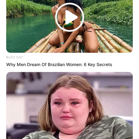
Beby Tsabina
Salshabilla Adriani
BUZZ DAY
Why Men Dream Of Brazilian Women: 6 Key Secrets
Angela Gilsha
Haico Van der Veken