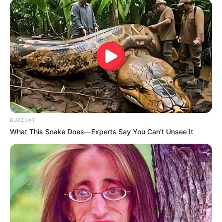
BUZZDAY
What This Snake Does—Experts Say You Can't Unsee It