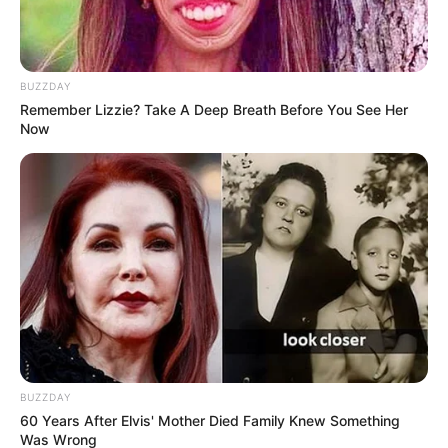
BUZZDAY
Remember Lizzie? Take A Deep Breath Before You See Her
Now
BUZZDAY
60 Years After Elvis' Mother Died Family Knew Something
Was Wrong