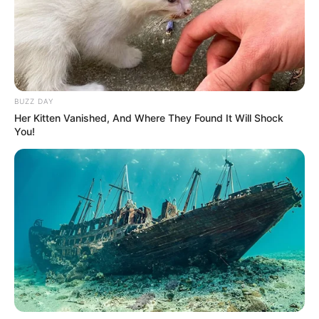
Baca selengkapnya
arrow_forward_ios
BUZZ DAY
Her Kitten Vanished, And Where They Found It Will Shock
You!
Baca juga:
Biodata, Profil, dan Fakta Ennid Wong
Mute