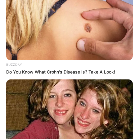
–
Fakta Menarik
Suka mengunggah foto dirinya mengenakan bikini atau pakaian
renang.
Tidak ada informasi tentang orang tuanya atau keluarganya.
Menyukai pantai.
BUZZDAY
Tak hanya pantai, ia juga menyukai hutan yang
Do You Know What Crohn's Disease Is? Take A Look!
pemandangannya indah.
Ia juga tertarik pada alam dan seni.
Taylor adalah pecinta binatang.
Baca juga:
Biodata, Profil, dan Fakta Lily Rowland
Quotes