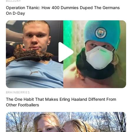
TikTok: –
BUZZDAY
Operation Titanic: How 400 Dummies Duped The Germans
YouTube: –
On D-Day
Tinggi, Berat & Penampilan Fisik
Tinggi: 170 cm
Berat: 54 kg
Golongan Darah: –
Warna Rambut: Coklat
Warna Mata: Coklat
Warna Kulit: –
BRAINBERRIES
Ukuran Tubuh: –
The One Habit That Makes Erling Haaland Different From
Other Footballers
Ukuran Sepatu: –
Ukuran Baju: –